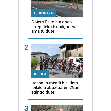
HIRIGINTZA
Goierri Eskolara doan
errepideko biribilgunea
amaitu dute
2
KIROLA
Itsasoko mendi bizikleta
ibilaldia abuztuaren 29an
egingo dute
3