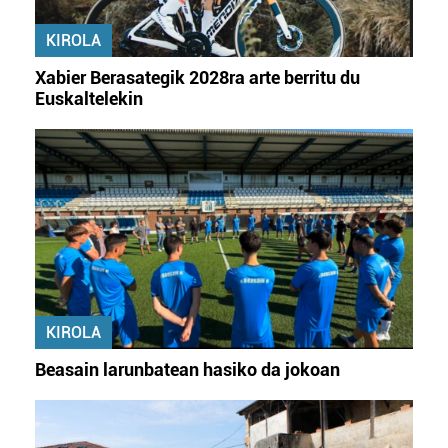
KIROLA
Xabier Berasategik 2028ra arte berritu du
Euskaltelekin
KIROLA
Beasain larunbatean hasiko da jokoan