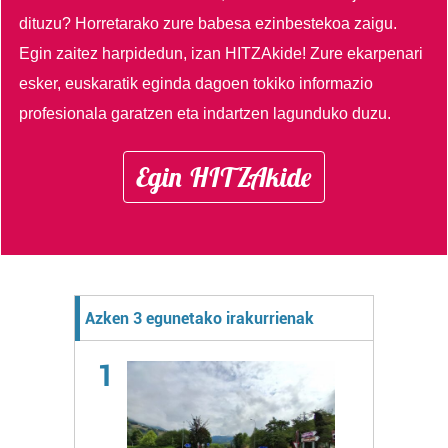
dituzu?
Horretarako zure babesa ezinbestekoa zaigu.
Egin zaitez harpidedun, izan HITZAkide!
Zure ekarpenari
esker, euskaratik eginda dagoen tokiko informazio
profesionala garatzen eta indartzen lagunduko duzu.
Egin HITZAkide
Azken 3 egunetako irakurrienak
1