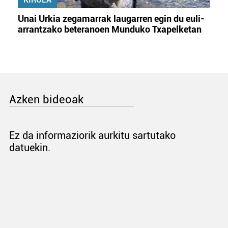
Unai Urkia zegamarrak laugarren egin du euli-
arrantzako beteranoen Munduko Txapelketan
Azken bideoak
Ez da informaziorik aurkitu sartutako
datuekin.