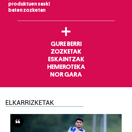
produktuen saski
baten zozketan
+
GURE BERRI
ZOZKETAK
ESKAINTZAK
HEMEROTEKA
NOR GARA
ELKARRIZKETAK