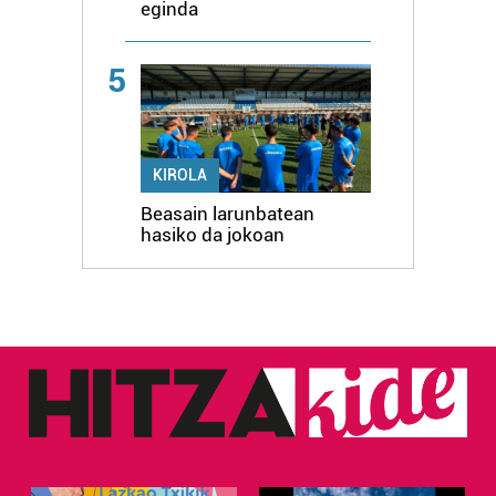
eginda
5
KIROLA
Beasain larunbatean
hasiko da jokoan