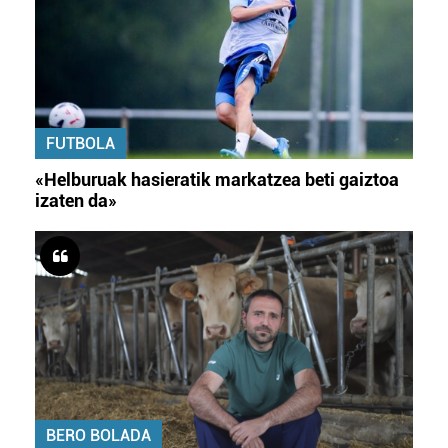
FUTBOLA
«Helburuak hasieratik markatzea beti gaiztoa
izaten da»
BERO BOLADA