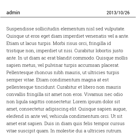
admin
2013
/
10
/
26
Suspendisse sollicitudin elementum nisl sed vulputate.
Quisque ut eros eget diam imperdiet venenatis vel a ante.
Etiam ut lacus turpis. Morbi risus orci, fringilla id
tristique non, imperdiet ut nisi. Curabitur lobortis justo
ante. In ut diam ac erat blandit commodo. Quisque mollis
sapien metus, vel pulvinar turpis accumsan placerat.
Pellentesque rhoncus nibh mauris, ut ultricies turpis
semper vitae. Etiam condimentum magna at est
pellentesque tincidunt. Curabitur et libero non mauris
convallis fringilla sit amet non eros. Vivamus nec odio
non ligula sagittis consectetur. Lorem ipsum dolor sit
amet, consectetur adipiscing elit. Quisque sapien augue,
eleifend in ante vel, vehicula condimentum orci. Ut sit
amet erat sapien. Duis in diam quis felis tempor cursus
vitae suscipit quam. In molestie dui a ultricies rutrum.