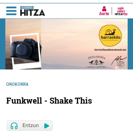
Sartu
OROKORRA
Funkwell - Shake This