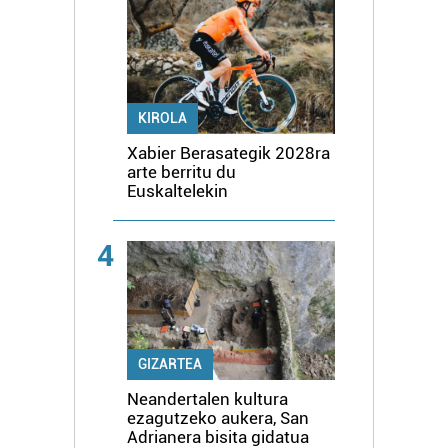
KIROLA
Xabier Berasategik 2028ra
arte berritu du
Euskaltelekin
4
GIZARTEA
Neandertalen kultura
ezagutzeko aukera, San
Adrianera bisita gidatua