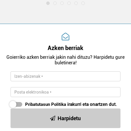
Azken berriak
Goierriko azken berriak jakin nahi dituzu? Harpidetu gure
buletinera!
Pribatutasun Politika
irakurri eta onartzen dut.
Harpidetu