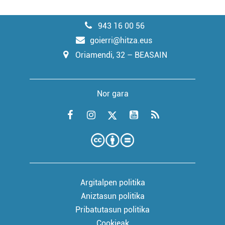
943 16 00 56
goierri@hitza.eus
Oriamendi, 32 – BEASAIN
Nor gara
Argitalpen politika
Aniztasun politika
Pribatutasun politika
Cookieak