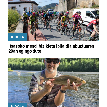
KIROLA
Itsasoko mendi bizikleta ibilaldia abuztuaren
29an egingo dute
KIROLA