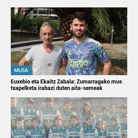
fitxategiak erabiltzen ditu. Zure esperientzia eta
zerbitzuak hobetzeko asmoz, cookie teknologiaz
baliatzen gara. Ohar hau onartuz gero, teknologia hori
erabiltzeko baimen esplizitua ematen diguzu.
Gehiago
irakurri
MUSA
Euxebio eta Ekaitz Zabala: Zumarragako mus
txapelketa irabazi duten aita-semeak