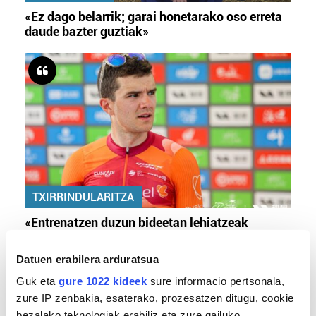
«Ez dago belarrik; garai honetarako oso erreta
daude bazter guztiak»
TXIRRINDULARITZA
«Entrenatzen duzun bideetan lehiatzeak
gehiago motibatzen zaitu»
Datuen erabilera arduratsua
Guk eta
gure 1022 kideek
sure informacio pertsonala,
zure IP zenbakia, esaterako, prozesatzen ditugu, cookie
bezalako teknologiak erabiliz eta zure gailuko