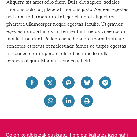
Aliquam sit amet odio diam. Duis elit sapien, sodales
rhoncus dolor ut, placerat rhoncus justo. Aenean egestas
sed arcu in fermentum. Integer eleifend aliquet mi,
pharetra ullamcorper neque egestas iaculis. Ut gravida
egestas nunc a luctus. In fermentum metus vitae ipsum
iaculis tincidunt. Pellentesque habitant morbi tristique
senectus et netus et malesuada fames ac turpis egestas.
In consectetur imperdiet elit, ut commodo nulla
consequat quis. Morbi ut consequat elit.
Goierriko albisteak euskaraz, libre eta kalitatez jaso nahi