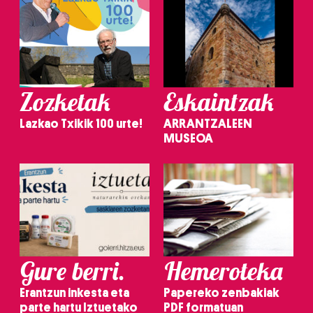
Zozketak
Eskaintzak
Lazkao Txikik 100 urte!
ARRANTZALEEN
MUSEOA
Gure berri.
Hemeroteka
Erantzun inkesta eta
Papereko zenbakiak
parte hartu Iztuetako
PDF formatuan