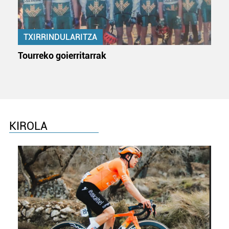
TXIRRINDULARITZA
Tourreko goierritarrak
KIROLA