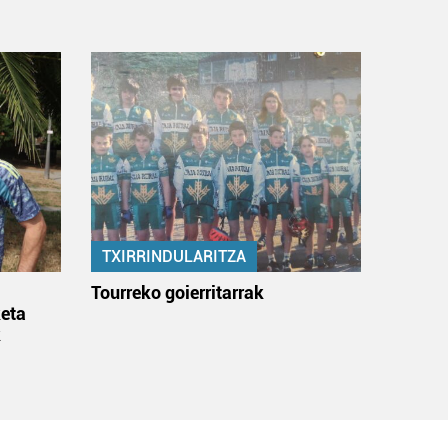
TXIRRINDULARITZA
:
Tourreko goierritarrak
eta
k