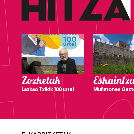
Zozketak
Eskaintz
Lazkao Txikik 100 urte!
Muñatones Gazt