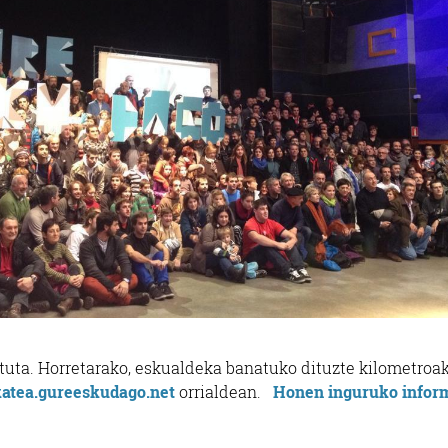
tuta. Horretarako, eskualdeka banatuko dituzte kilometroak
katea.gureeskudago.net
orrialdean.
Honen inguruko infor