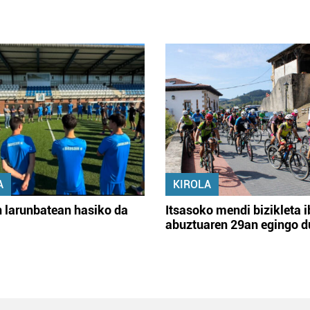
A
KIROLA
 larunbatean hasiko da
Itsasoko mendi bizikleta i
abuztuaren 29an egingo d