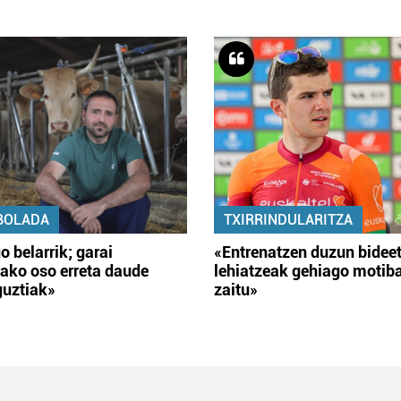
BOLADA
TXIRRINDULARITZA
o belarrik; garai
«Entrenatzen duzun bidee
ako oso erreta daude
lehiatzeak gehiago motib
guztiak»
zaitu»