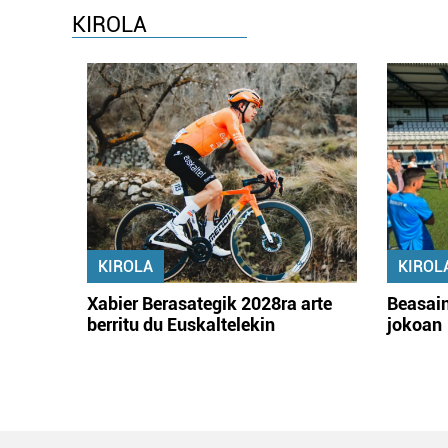
KIROLA
KIROLA
KIROL
Xabier Berasategik 2028ra arte
Beasain
berritu du Euskaltelekin
jokoan