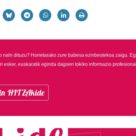
so nahi dituzu?
Horretarako zure babesa ezinbestekoa zaigu. Eg
i esker, euskaratik eginda dagoen tokiko informazio profesiona
in HITZAkide