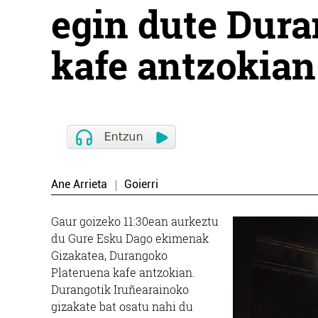
egin dute Dur
kafe antzokian
Ane Arrieta
Goierri
Gaur goizeko 11:30ean aurkeztu
du Gure Esku Dago ekimenak
Gizakatea, Durangoko
Plateruena kafe antzokian.
Durangotik Iruñearainoko
gizakate bat osatu nahi du