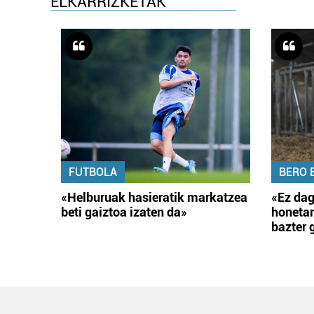
ELKARRIZKETAK
FUTBOLA
BERO 
«Helburuak hasieratik markatzea
«Ez dag
beti gaiztoa izaten da»
honetar
bazter 