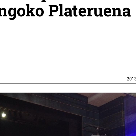
angoko Plateruena
201