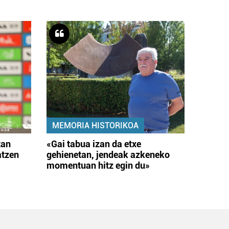
MEMORIA HISTORIKOA
tan
«Gai tabua izan da etxe
atzen
gehienetan, jendeak azkeneko
momentuan hitz egin du»