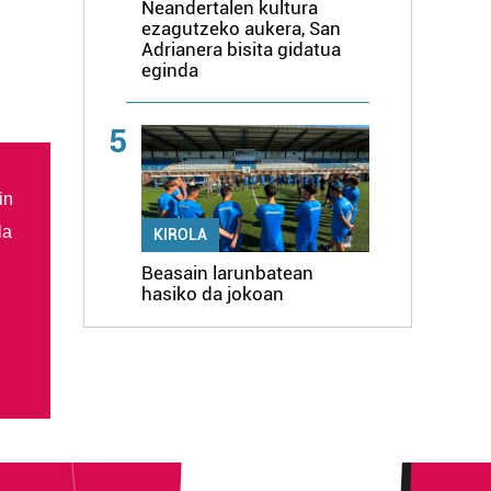
Neandertalen kultura
ezagutzeko aukera, San
Adrianera bisita gidatua
eginda
5
in
la
KIROLA
Beasain larunbatean
hasiko da jokoan