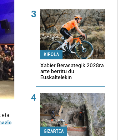
3
KIROLA
Xabier Berasategik 2028ra
arte berritu du
Euskaltelekin
4
 eta
mazio
GIZARTEA