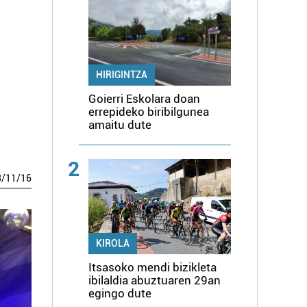
HIRIGINTZA
Goierri Eskolara doan
errepideko biribilgunea
amaitu dute
2
3
/
11
/
16
KIROLA
Itsasoko mendi bizikleta
ibilaldia abuztuaren 29an
egingo dute