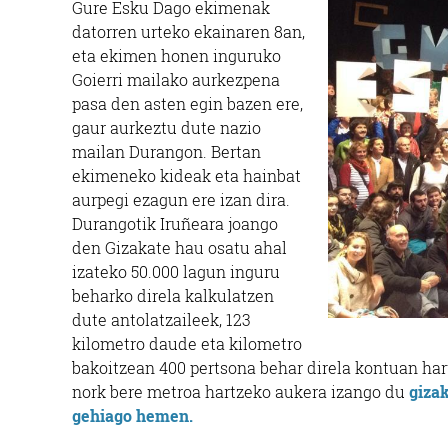
Gure Esku Dago ekimenak
datorren urteko ekainaren 8an,
eta ekimen honen inguruko
Goierri mailako aurkezpena
pasa den asten egin bazen ere,
gaur aurkeztu dute nazio
mailan Durangon. Bertan
ekimeneko kideak eta hainbat
aurpegi ezagun ere izan dira.
Durangotik Iruñeara joango
den Gizakate hau osatu ahal
izateko 50.000 lagun inguru
beharko direla kalkulatzen
dute antolatzaileek, 123
kilometro daude eta kilometro
bakoitzean 400 pertsona behar direla kontuan har
nork bere metroa hartzeko aukera izango du
giza
gehiago hemen.