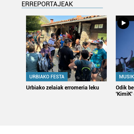
ERREPORTAJEAK
URBIAKO FESTA
MUSIK
Urbiako zelaiak erromeria leku
Odik be
'KimiK'