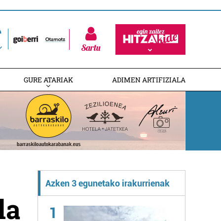
Sartu
GURE ATARIAK
ADIMEN ARTIFIZIALA
Azken 3 egunetako irakurrienak
la
1