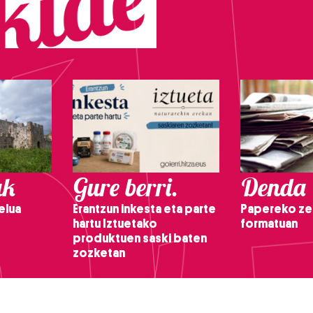
ak
Gure berri.
Denda
elua
Erantzun inkesta eta parte
Papereko ze
hartu Iztuetako
formatuan
produktuen saski baten
zozketan