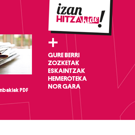
+
GURE BERRI
ZOZKETAK
ESKAINTZAK
HEMEROTEKA
NOR GARA
nbakiak PDF