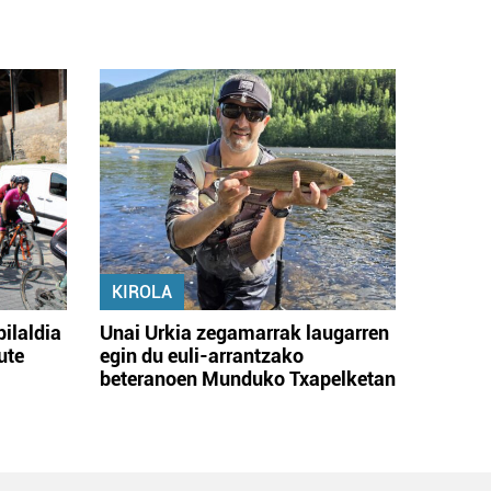
KIROLA
bilaldia
Unai Urkia zegamarrak laugarren
ute
egin du euli-arrantzako
beteranoen Munduko Txapelketan