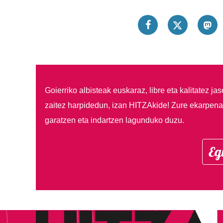
Goierriko albisteak euskaraz, libre eta kalitatez ja
zaitez harpidedun, izan HITZAkide!
Zure ekarpenar
garatzen eta indartzen lagunduko duzu.
Eg