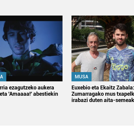
A
MUSA
rria ezagutzeko aukera
Euxebio eta Ekaitz Zabala
 eta 'Amaaaa!' abestiekin
Zumarragako mus txapelk
irabazi duten aita-semea