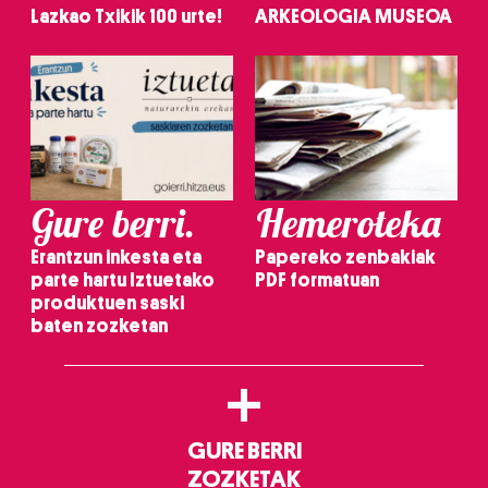
Lazkao Txikik 100 urte!
ARKEOLOGIA MUSEOA
Gure berri.
Hemeroteka
Erantzun inkesta eta
Papereko zenbakiak
parte hartu Iztuetako
PDF formatuan
produktuen saski
baten zozketan
+
GURE BERRI
ZOZKETAK