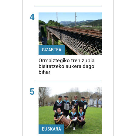
4
GIZARTEA
Ormaiztegiko tren zubia
bisitatzeko aukera dago
bihar
5
EUSKARA