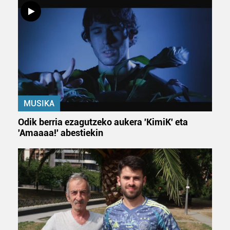
Bazkide batzuek ez dizute baimenik eskatzen, eta beren
interes komertzial legitimoetan babesten dira. Ikusi gure
bazkideen zerrenda, beren ustez zein helburutarako
duten interes legitimoa eta horren aurka nola egin
dezakezun ikusteko.
Lortu zure datu pertsonalak prozesatzeko moduari
buruzko informazio gehiago eta ezarri zure lehentasunak
datuen atalean. Edozein unetan alda edo ken dezakezu
MUSIKA
zure baimena Cookieen adierazpenean.
Odik berria ezagutzeko aukera 'KimiK' eta
'Amaaaa!' abestiekin
Webgune honek cookie propioak eta hirugarrenen cookie-
fitxategiak erabiltzen ditu. Zure esperientzia eta
zerbitzuak hobetzeko asmoz, cookie teknologiaz
baliatzen gara. Ohar hau onartuz gero, teknologia hori
erabiltzeko baimen esplizitua ematen diguzu.
Gehiago
irakurri