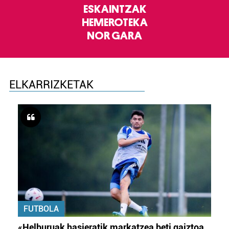
ESKAINTZAK
HEMEROTEKA
NOR GARA
ELKARRIZKETAK
FUTBOLA
«Helburuak hasieratik markatzea beti gaiztoa