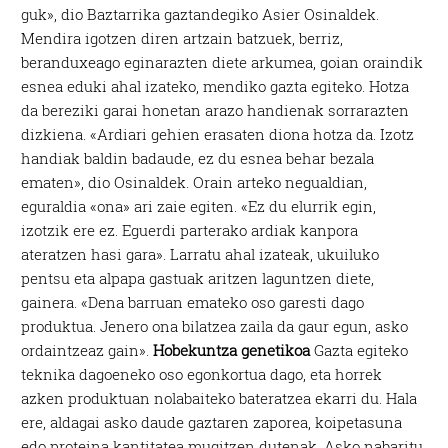
guk», dio Baztarrika gaztandegiko Asier Osinaldek.
Mendira igotzen diren artzain batzuek, berriz,
beranduxeago eginarazten diete arkumea, goian oraindik
esnea eduki ahal izateko, mendiko gazta egiteko. Hotza
da bereziki garai honetan arazo handienak sorrarazten
dizkiena. «Ardiari gehien erasaten diona hotza da. Izotz
handiak baldin badaude, ez du esnea behar bezala
ematen», dio Osinaldek. Orain arteko negualdian,
eguraldia «ona» ari zaie egiten. «Ez du elurrik egin,
izotzik ere ez. Eguerdi parterako ardiak kanpora
ateratzen hasi gara». Larratu ahal izateak, ukuiluko
pentsu eta alpapa gastuak aritzen laguntzen diete,
gainera. «Dena barruan emateko oso garesti dago
produktua. Jenero ona bilatzea zaila da gaur egun, asko
ordaintzeaz gain».
Hobekuntza genetikoa
Gazta egiteko
teknika dagoeneko oso egonkortua dago, eta horrek
azken produktuan nolabaiteko bateratzea ekarri du. Hala
ere, aldagai asko daude gaztaren zaporea, koipetasuna
edo proteina kantitatea mugitzen dutenak. Asko nabaritu