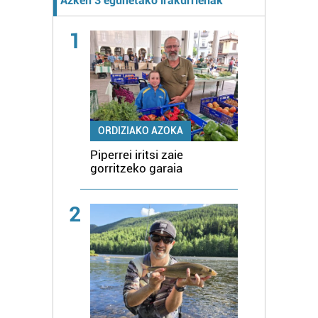
Azken 3 egunetako irakurrienak
1
ORDIZIAKO AZOKA
Piperrei iritsi zaie
gorritzeko garaia
2