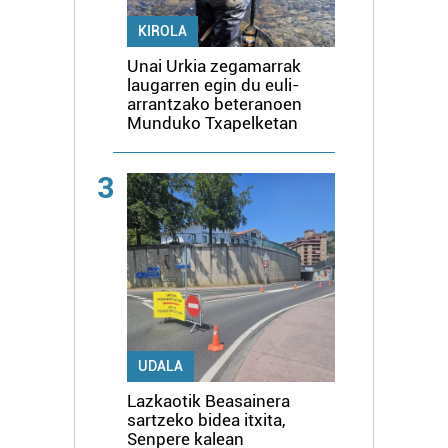
KIROLA
Unai Urkia zegamarrak
laugarren egin du euli-
arrantzako beteranoen
Munduko Txapelketan
3
UDALA
Lazkaotik Beasainera
sartzeko bidea itxita,
Senpere kalean