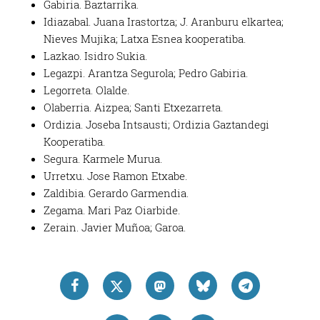
Gabiria. Baztarrika.
Idiazabal. Juana Irastortza; J. Aranburu elkartea;
Nieves Mujika; Latxa Esnea kooperatiba.
Lazkao. Isidro Sukia.
Legazpi. Arantza Segurola; Pedro Gabiria.
Legorreta. Olalde.
Olaberria. Aizpea; Santi Etxezarreta.
Ordizia. Joseba Intsausti; Ordizia Gaztandegi
Kooperatiba.
Segura. Karmele Murua.
Urretxu. Jose Ramon Etxabe.
Zaldibia. Gerardo Garmendia.
Zegama. Mari Paz Oiarbide.
Zerain. Javier Muñoa; Garoa.