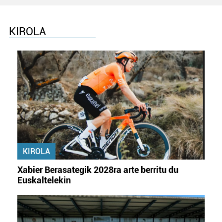
KIROLA
KIROLA
Xabier Berasategik 2028ra arte berritu du
Euskaltelekin