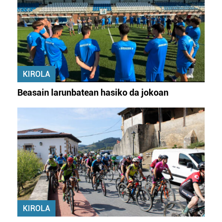
KIROLA
Beasain larunbatean hasiko da jokoan
KIROLA