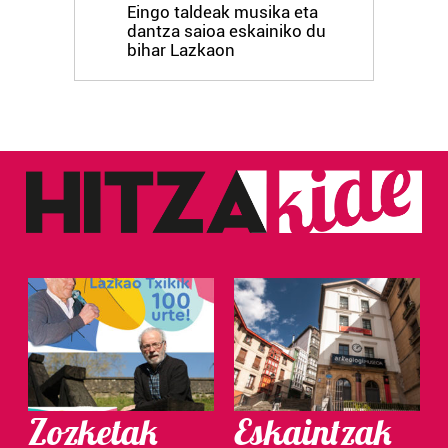
Eingo taldeak musika eta
dantza saioa eskainiko du
bihar Lazkaon
Zozketak
Eskaintzak