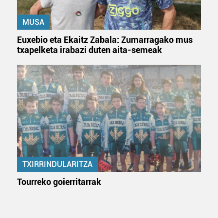
MUSA
Euxebio eta Ekaitz Zabala: Zumarragako mus
txapelketa irabazi duten aita-semeak
TXIRRINDULARITZA
Tourreko goierritarrak