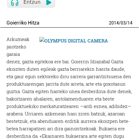
Goierriko Hitza
2014
/
03
/
14
Arkumeak
jaiotzeko
garaia
denez, gazta egitekoa ere bai. Goierrin Idiazabal Gazta
ekoizten duten egileak gazta berriarekin hasita daude,
eta gaur egun sektoreko diru sarrera garrantzitsuena den
produktuarengan jarrita dute arreta, arte eta goxotasun
guztia. Gazta egiten hasteko unea desberdina dute denek,
bakoitzaren ahalaren, antolamenduaren eta beste
produktuekiko merkaturatzearen —ardi esnea, adibidez—
arabera. Urriaren azkenean hasi ziren batzuk, azaroan
bestetzuk, eta abenduaren erditik aurrera ekoizpen bete-
betea harrapatzen ari dira gainontzekoak. Bukaera ere
desberdina da. «Ekainaren bukaerara arte egiten dugu