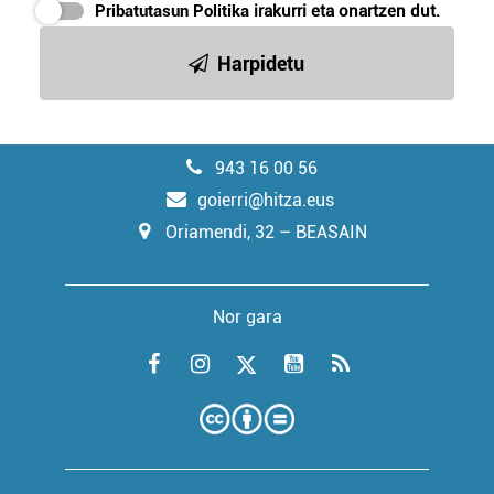
Pribatutasun Politika
irakurri eta onartzen dut.
Harpidetu
943 16 00 56
goierri@hitza.eus
Oriamendi, 32 – BEASAIN
Nor gara