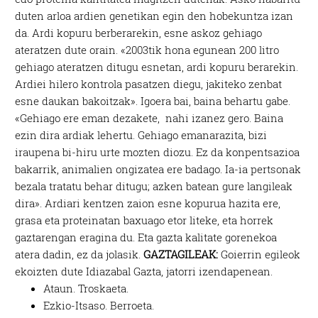
duten arloa ardien genetikan egin den hobekuntza izan
da. Ardi kopuru berberarekin, esne askoz gehiago
ateratzen dute orain. «2003tik hona egunean 200 litro
gehiago ateratzen ditugu esnetan, ardi kopuru berarekin.
Ardiei hilero kontrola pasatzen diegu, jakiteko zenbat
esne daukan bakoitzak». Igoera bai, baina behartu gabe.
«Gehiago ere eman dezakete, nahi izanez gero. Baina
ezin dira ardiak lehertu. Gehiago emanarazita, bizi
iraupena bi-hiru urte mozten diozu. Ez da konpentsazioa
bakarrik, animalien ongizatea ere badago. Ia-ia pertsonak
bezala tratatu behar ditugu; azken batean gure langileak
dira». Ardiari kentzen zaion esne kopurua hazita ere,
grasa eta proteinatan baxuago etor liteke, eta horrek
gaztarengan eragina du. Eta gazta kalitate gorenekoa
atera dadin, ez da jolasik.
GAZTAGILEAK:
Goierrin egileok
ekoizten dute Idiazabal Gazta, jatorri izendapenean.
Ataun. Troskaeta.
Ezkio-Itsaso. Berroeta.