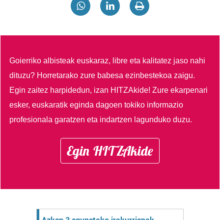
Goierriko albisteak euskaraz, libre eta kalitatez jaso nahi
dituzu?
Horretarako zure babesa ezinbestekoa zaigu.
Egin zaitez harpidedun, izan HITZAkide!
Zure ekarpenari
esker, euskaratik eginda dagoen tokiko informazio
profesionala garatzen eta indartzen lagunduko duzu.
Egin HITZAkide