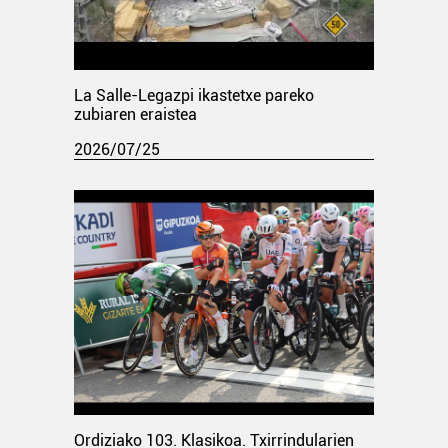
La Salle-Legazpi ikastetxe pareko
zubiaren eraistea
2026/07/25
Ordiziako 103. Klasikoa. Txirrindularien