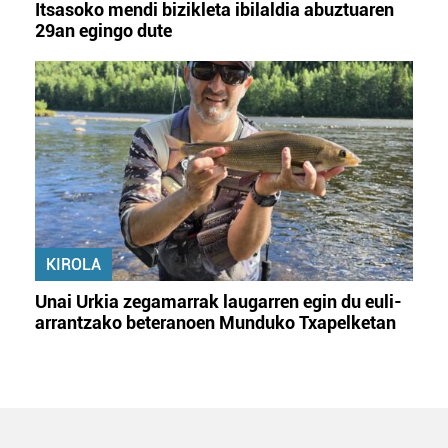
Itsasoko mendi bizikleta ibilaldia abuztuaren
29an egingo dute
KIROLA
Unai Urkia zegamarrak laugarren egin du euli-
arrantzako beteranoen Munduko Txapelketan