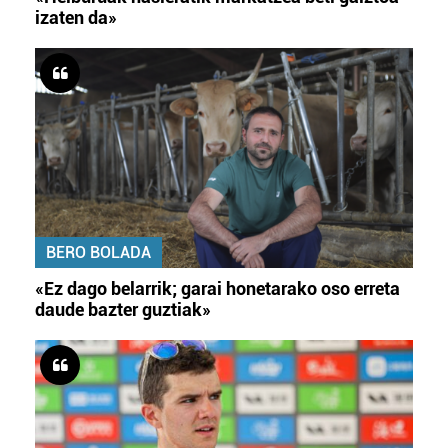
izaten da»
BERO BOLADA
«Ez dago belarrik; garai honetarako oso erreta
daude bazter guztiak»