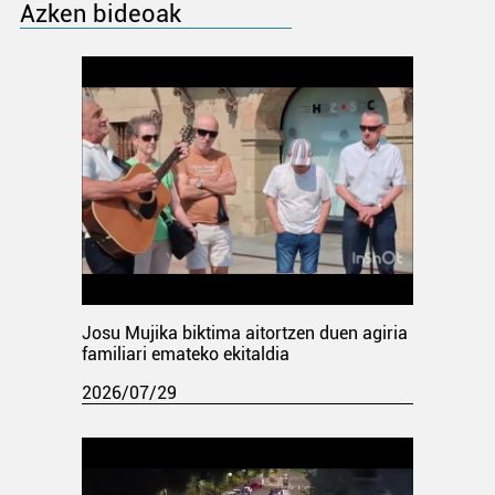
Azken bideoak
Josu Mujika biktima aitortzen duen agiria
familiari emateko ekitaldia
2026/07/29