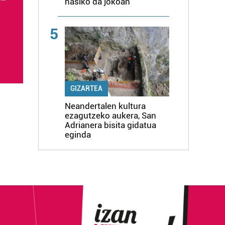
hasiko da jokoan
5
GIZARTEA
Neandertalen kultura
ezagutzeko aukera, San
Adrianera bisita gidatua
eginda