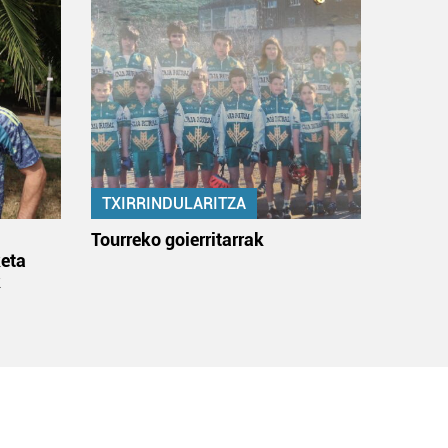
TXIRRINDULARITZA
:
Tourreko goierritarrak
eta
k