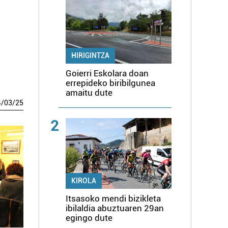
HIRIGINTZA
Goierri Eskolara doan
errepideko biribilgunea
amaitu dute
4
/
03
/
25
2
KIROLA
Itsasoko mendi bizikleta
ibilaldia abuztuaren 29an
egingo dute