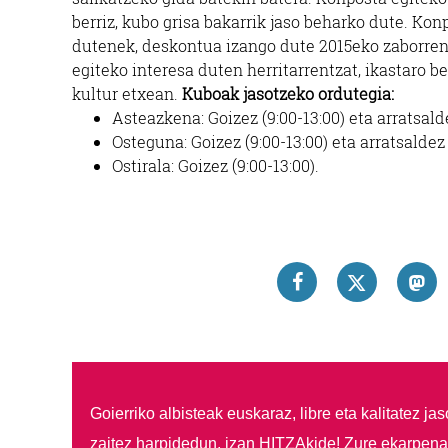
berriz, kubo grisa bakarrik jaso beharko dute. Ko
dutenek, deskontua izango dute 2015eko zaborren
egiteko interesa duten herritarrentzat, ikastaro b
kultur etxean.
Kuboak jasotzeko ordutegia:
Asteazkena: Goizez (9:00-13:00) eta arratsalde
Osteguna: Goizez (9:00-13:00) eta arratsaldez 
Ostirala: Goizez (9:00-13:00).
Goierriko albisteak euskaraz, libre eta kalitatez ja
zaitez harpidedun, izan HITZAkide!
Zure ekarpenar