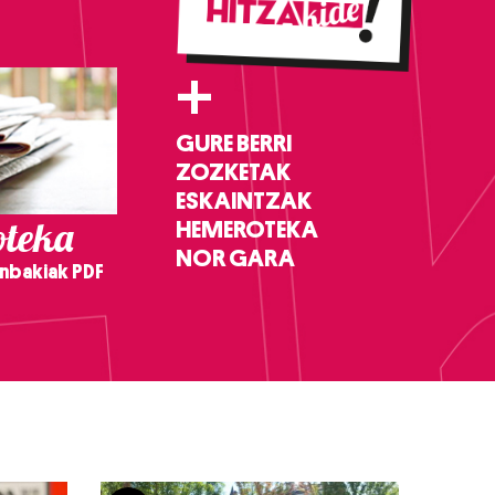
+
GURE BERRI
ZOZKETAK
ESKAINTZAK
teka
HEMEROTEKA
NOR GARA
nbakiak PDF