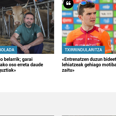
BOLADA
TXIRRINDULARITZA
o belarrik; garai
«Entrenatzen duzun bidee
ako oso erreta daude
lehiatzeak gehiago motib
guztiak»
zaitu»