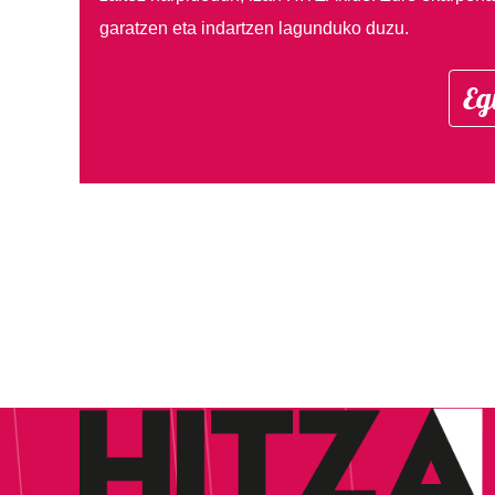
garatzen eta indartzen lagunduko duzu.
Eg