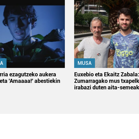
A
MUSA
rria ezagutzeko aukera
Euxebio eta Ekaitz Zabala
 eta 'Amaaaa!' abestiekin
Zumarragako mus txapelk
irabazi duten aita-semea