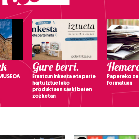
ak
Gure berri.
Hemero
 MUSEOA
Erantzun inkesta eta parte
Papereko ze
hartu Iztuetako
formatuan
produktuen saski baten
zozketan