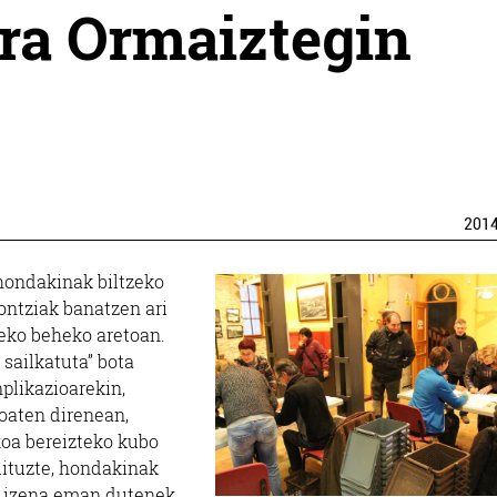
ira Ormaiztegin
201
hondakinak biltzeko
iontziak banatzen ari
txeko beheko aretoan.
sailkatuta” bota
nplikazioarekin,
oaten direnean,
ikoa bereizteko kubo
 dituzte, hondakinak
o izena eman dutenek,