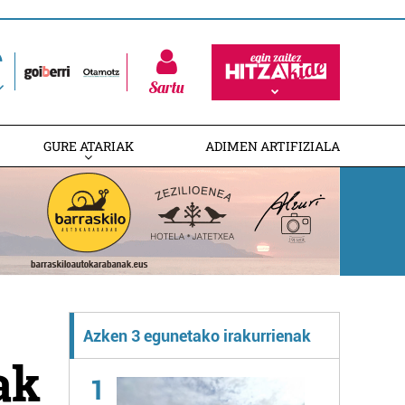
Sartu
GURE ATARIAK
ADIMEN ARTIFIZIALA
Azken 3 egunetako irakurrienak
ak
1