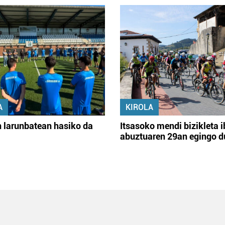
A
KIROLA
 larunbatean hasiko da
Itsasoko mendi bizikleta i
abuztuaren 29an egingo d