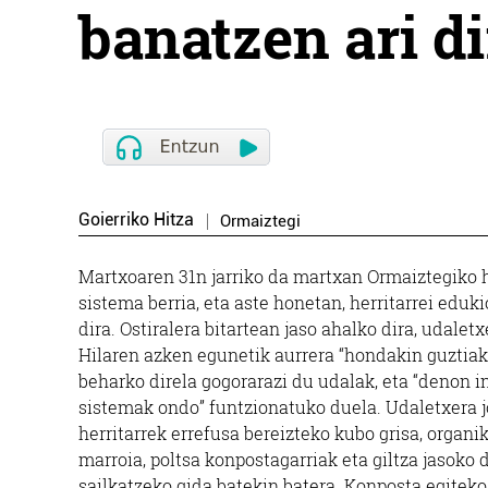
banatzen ari d
Goierriko Hitza
Ormaiztegi
Martxoaren 31n jarriko da martxan Ormaiztegiko 
sistema berria, eta aste honetan, herritarrei eduk
dira. Ostiralera bitartean jaso ahalko dira, udale
Hilaren azken egunetik aurrera “hondakin guztiak 
beharko direla gogorarazi du udalak, eta “denon i
sistemak ondo” funtzionatuko duela. Udaletxera j
herritarrek errefusa bereizteko kubo grisa, organ
marroia, poltsa konpostagarriak eta giltza jasoko
sailkatzeko gida batekin batera. Konposta egitek