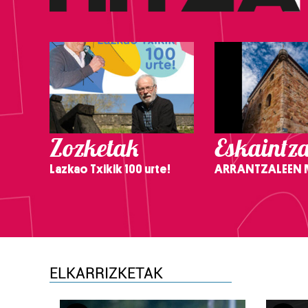
Zozketak
Eskaintz
Lazkao Txikik 100 urte!
ARRANTZALEEN
ELKARRIZKETAK