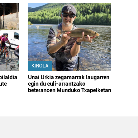
KIROLA
bilaldia
Unai Urkia zegamarrak laugarren
ute
egin du euli-arrantzako
beteranoen Munduko Txapelketan