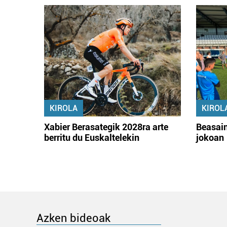
KIROLA
KIROL
Xabier Berasategik 2028ra arte
Beasain
berritu du Euskaltelekin
jokoan
Azken bideoak