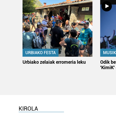
URBIAKO FESTA
MUSIK
Urbiako zelaiak erromeria leku
Odik be
'KimiK'
KIROLA