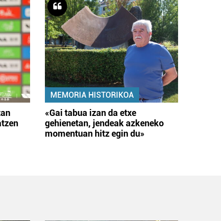
MEMORIA HISTORIKOA
tan
«Gai tabua izan da etxe
atzen
gehienetan, jendeak azkeneko
momentuan hitz egin du»