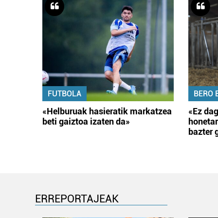
FUTBOLA
BERO 
«Helburuak hasieratik markatzea
«Ez dag
beti gaiztoa izaten da»
honetar
bazter 
ERREPORTAJEAK