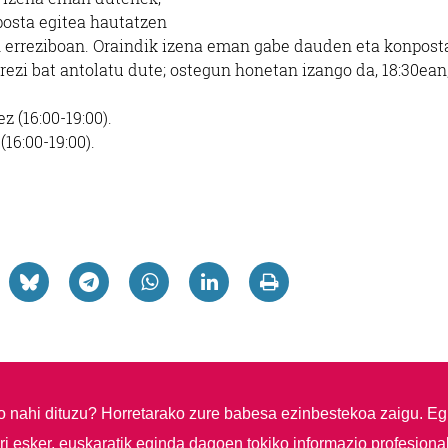
nposta egitea hautatzen
 erreziboan. Oraindik izena eman gabe dauden eta konpost
erezi bat antolatu dute; ostegun honetan izango da, 18:30ean
z (16:00-19:00).
(16:00-19:00).
so nahi dituzu?
Horretarako zure babesa ezinbestekoa zaigu. Eg
i esker, euskaratik eginda dagoen tokiko informazio profesiona