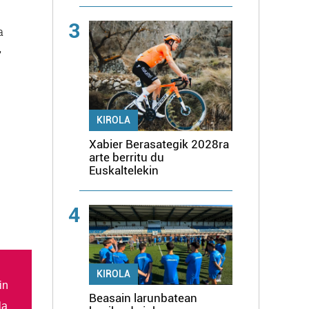
3
a
,
KIROLA
Xabier Berasategik 2028ra
arte berritu du
Euskaltelekin
4
KIROLA
in
Beasain larunbatean
la