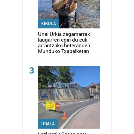
KIROLA
Unai Urkia zegamarrak
laugarren egin du euli-
arrantzako beteranoen
Munduko Txapelketan
3
UDALA