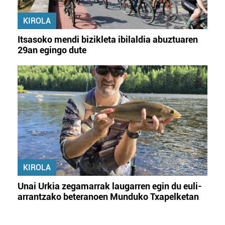
KIROLA
Itsasoko mendi bizikleta ibilaldia abuztuaren
29an egingo dute
KIROLA
Unai Urkia zegamarrak laugarren egin du euli-
arrantzako beteranoen Munduko Txapelketan