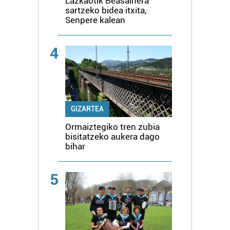
Lazkaotik Beasainera
sartzeko bidea itxita,
Senpere kalean
4
GIZARTEA
Ormaiztegiko tren zubia
bisitatzeko aukera dago
bihar
5