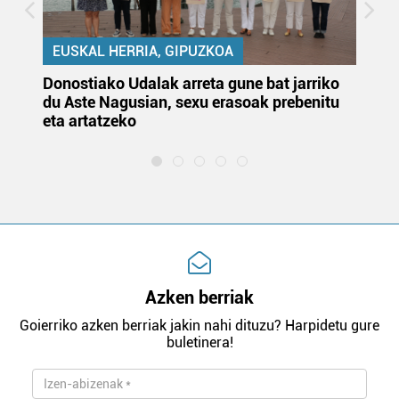
EUSKAL HERRIA, GIPUZKOA
Donostiako Udalak arreta gune bat jarriko
Ur
du Aste Nagusian, sexu erasoak prebenitu
es
eta artatzeko
lu
Azken berriak
Goierriko azken berriak jakin nahi dituzu? Harpidetu gure
buletinera!