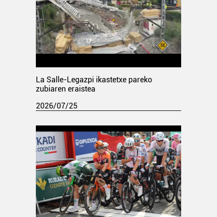
La Salle-Legazpi ikastetxe pareko
zubiaren eraistea
2026/07/25