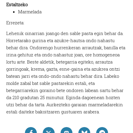
Estaltzeko
Marmelada
Errezeta:
Lehenik oinarrian joango den sable pasta egin behar da.
Horretarako gurina eta azukre-hautsa ondo nahastu
behar dira. Ondorengo hurrenkeran arrautzak, banilla eta
irina gehituz eta ondo nahastuz joan, ore homogeneoa
lortu arte. Beste aldetik, betegarria egiteko, arrautza
gorringoak, krema, gazta, esne-gaina eta azukrea ontzi
batean jarri eta ondo-ondo nahastu behar dira. Labeko
molde zabal bat sable pastarekin estali, eta
betegarriarekin goraino bete ondoren labean sartu behar
da 210 gradutan 25 minutuz. Eginda dagoenean hozten
utzi behar da tarta. Aurkezteko garaian marmeladarekin
estali daiteke bakoitzaren gustuaren arabera.