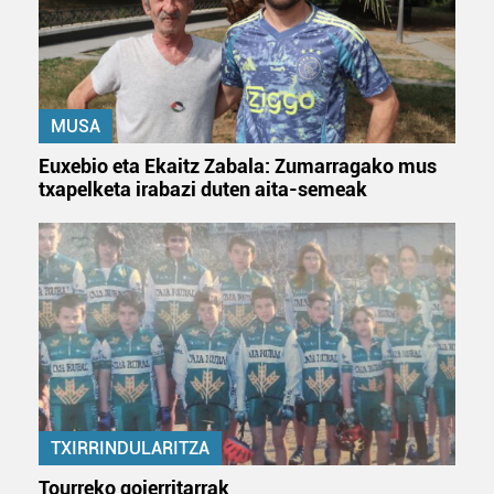
Bazkide batzuek ez dizute baimenik eskatzen, eta beren
interes komertzial legitimoetan babesten dira. Ikusi gure
bazkideen zerrenda, beren ustez zein helburutarako
MUSA
duten interes legitimoa eta horren aurka nola egin
dezakezun ikusteko.
Euxebio eta Ekaitz Zabala: Zumarragako mus
txapelketa irabazi duten aita-semeak
Lortu zure datu pertsonalak prozesatzeko moduari
buruzko informazio gehiago eta ezarri zure lehentasunak
datuen atalean. Edozein unetan alda edo ken dezakezu
zure baimena Cookieen adierazpenean.
Webgune honek cookie propioak eta hirugarrenen cookie-
fitxategiak erabiltzen ditu. Zure esperientzia eta
zerbitzuak hobetzeko asmoz, cookie teknologiaz
baliatzen gara. Ohar hau onartuz gero, teknologia hori
erabiltzeko baimen esplizitua ematen diguzu.
Gehiago
TXIRRINDULARITZA
irakurri
Tourreko goierritarrak