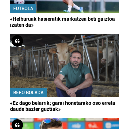
FUTBOLA
«Helburuak hasieratik markatzea beti gaiztoa
izaten da»
BERO BOLADA
«Ez dago belarrik; garai honetarako oso erreta
daude bazter guztiak»