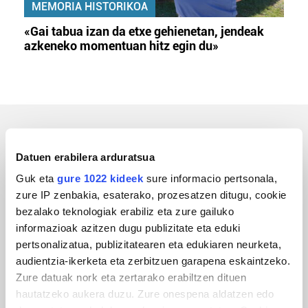
MEMORIA HISTORIKOA
«Gai tabua izan da etxe gehienetan, jendeak
azkeneko momentuan hitz egin du»
ERREPORTAJEAK
Datuen erabilera arduratsua
Guk eta
gure 1022 kideek
sure informacio pertsonala,
zure IP zenbakia, esaterako, prozesatzen ditugu, cookie
bezalako teknologiak erabiliz eta zure gailuko
informazioak azitzen dugu publizitate eta eduki
pertsonalizatua, publizitatearen eta edukiaren neurketa,
audientzia-ikerketa eta zerbitzuen garapena eskaintzeko.
Zure datuak nork eta zertarako erabiltzen dituen
hautatzeko aukera duzu. Zure onespena aldatzen edo
URBIAKO FESTA