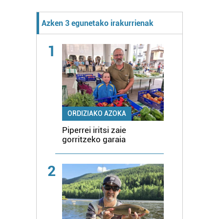
Azken 3 egunetako irakurrienak
1
ORDIZIAKO AZOKA
Piperrei iritsi zaie
gorritzeko garaia
2