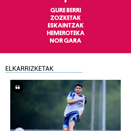
GURE BERRI
ZOZKETAK
ESKAINTZAK
HEMEROTEKA
NOR GARA
ELKARRIZKETAK