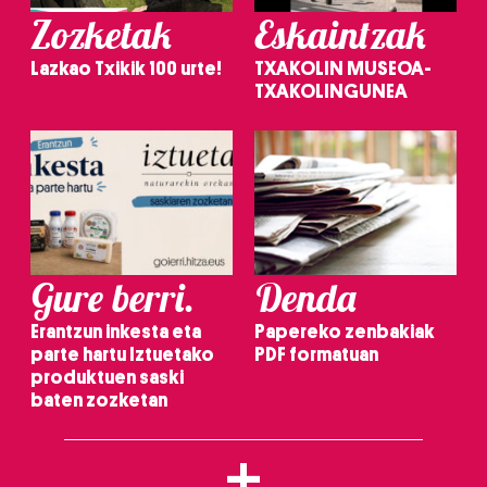
Zozketak
Eskaintzak
Lazkao Txikik 100 urte!
TXAKOLIN MUSEOA-
TXAKOLINGUNEA
Gure berri.
Denda
Erantzun inkesta eta
Papereko zenbakiak
parte hartu Iztuetako
PDF formatuan
produktuen saski
baten zozketan
+