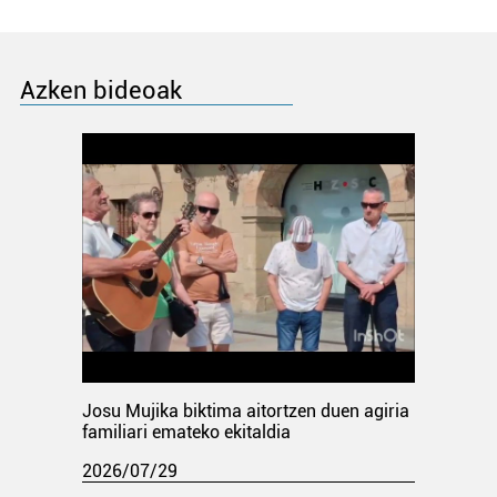
Azken bideoak
Josu Mujika biktima aitortzen duen agiria
familiari emateko ekitaldia
2026/07/29