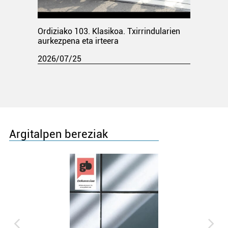
Ordiziako 103. Klasikoa. Txirrindularien
aurkezpena eta irteera
2026/07/25
Argitalpen bereziak