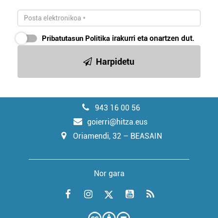
Pribatutasun Politika
irakurri eta onartzen dut.
Harpidetu
943 16 00 56
goierri@hitza.eus
Oriamendi, 32 – BEASAIN
Nor gara