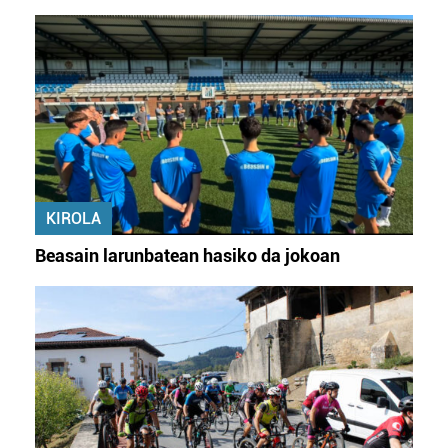
KIROLA
Beasain larunbatean hasiko da jokoan