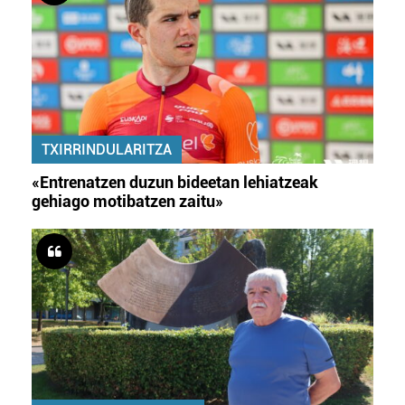
TXIRRINDULARITZA
«Entrenatzen duzun bideetan lehiatzeak
gehiago motibatzen zaitu»