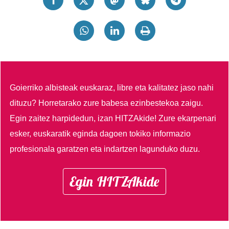
Goierriko albisteak euskaraz, libre eta kalitatez jaso nahi
dituzu?
Horretarako zure babesa ezinbestekoa zaigu.
Egin zaitez harpidedun, izan HITZAkide!
Zure ekarpenari
esker, euskaratik eginda dagoen tokiko informazio
profesionala garatzen eta indartzen lagunduko duzu.
Egin HITZAkide