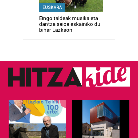
EUSKARA
Eingo taldeak musika eta
dantza saioa eskainiko du
bihar Lazkaon