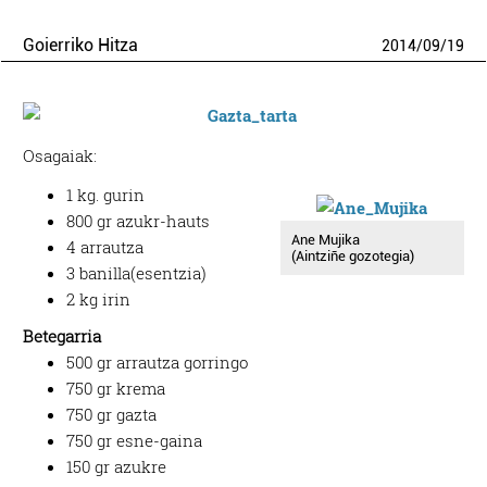
Goierriko Hitza
2014
/
09
/
19
Osagaiak:
1 kg. gurin
800 gr azukr-hauts
Ane Mujika
4 arrautza
(Aintziñe gozotegia)
3 banilla(esentzia)
2 kg irin
Betegarria
500 gr arrautza gorringo
750 gr krema
750 gr gazta
750 gr esne-gaina
150 gr azukre