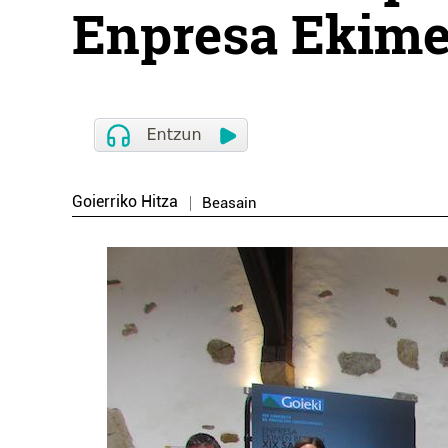
Enpresa Ekimen
Goierriko Hitza
Beasain