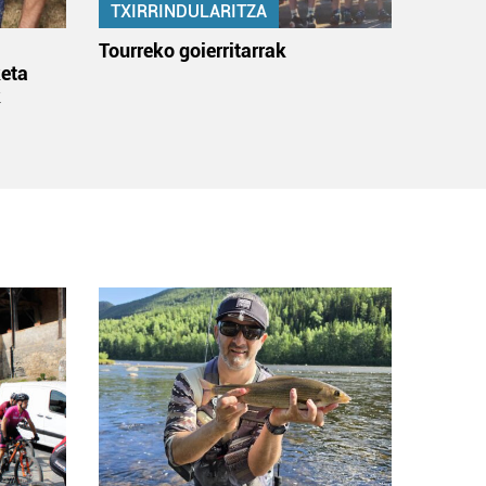
TXIRRINDULARITZA
:
Tourreko goierritarrak
eta
k