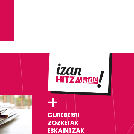
+
GURE BERRI
ZOZKETAK
ESKAINTZAK