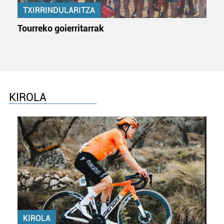
TXIRRINDULARITZA
Tourreko goierritarrak
KIROLA
KIROLA