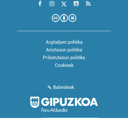
Argitalpen politika
Aniztasun politika
Pribatutasun politika
Cookieak
Babesleak: