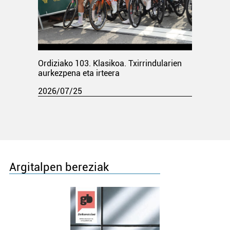
Ordiziako 103. Klasikoa. Txirrindularien
aurkezpena eta irteera
2026/07/25
Argitalpen bereziak