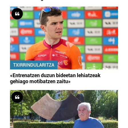
TXIRRINDULARITZA
«Entrenatzen duzun bideetan lehiatzeak
gehiago motibatzen zaitu»