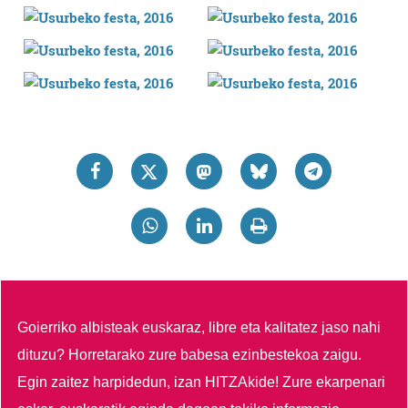
Goierriko albisteak euskaraz, libre eta kalitatez jaso nahi
dituzu?
Horretarako zure babesa ezinbestekoa zaigu.
Egin zaitez harpidedun, izan HITZAkide!
Zure ekarpenari