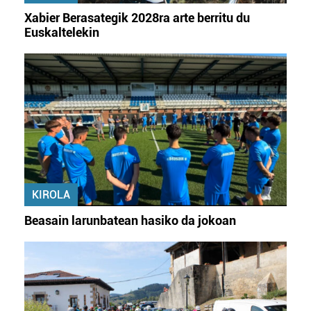
Xabier Berasategik 2028ra arte berritu du
Euskaltelekin
KIROLA
Beasain larunbatean hasiko da jokoan