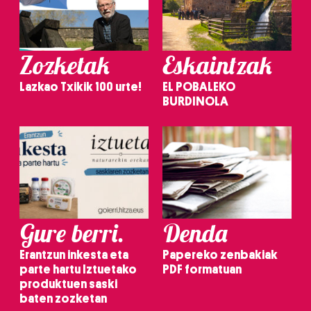
Zozketak
Eskaintzak
Lazkao Txikik 100 urte!
EL POBALEKO
BURDINOLA
Gure berri.
Denda
Erantzun inkesta eta
Papereko zenbakiak
parte hartu Iztuetako
PDF formatuan
produktuen saski
baten zozketan