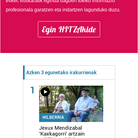
esker, euskaratik eginda dagoen tokiko informazio
profesionala garatzen eta indartzen lagunduko duzu.
Egin HITZAkide
Azken 3 egunetako irakurrienak
1
HILBERRIA
Jexux Mendizabal
'Kaxkagorri' artzain