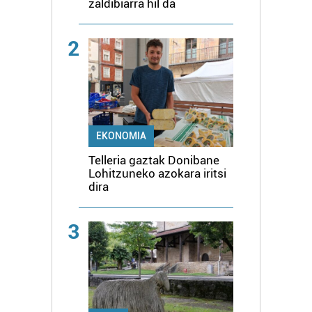
zaldibiarra hil da
2
EKONOMIA
Telleria gaztak Donibane
Lohitzuneko azokara iritsi
dira
3