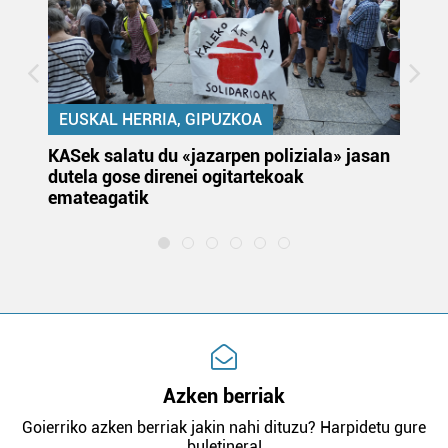
EUSKAL HERRIA, GIPUZKOA
KASek salatu du «jazarpen poliziala» jasan
Pa
dutela gose direnei ogitartekoak
da
emateagatik
«s
Azken berriak
Goierriko azken berriak jakin nahi dituzu? Harpidetu gure
buletinera!