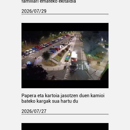
familiari emateko ekitaldia
2026/07/29
Papera eta kartoia jasotzen duen kamioi
bateko kargak sua hartu du
2026/07/27