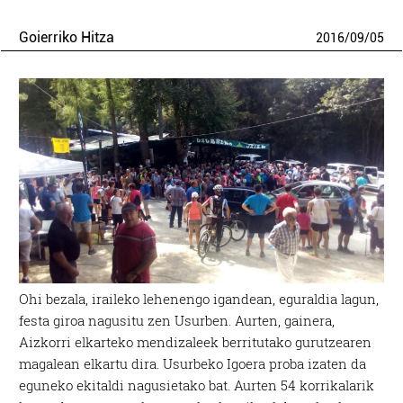
Goierriko Hitza
2016
/
09
/
05
Ohi bezala, iraileko lehenengo igandean, eguraldia lagun,
festa giroa nagusitu zen Usurben. Aurten, gainera,
Aizkorri elkarteko mendizaleek berritutako gurutzearen
magalean elkartu dira. Usurbeko Igoera proba izaten da
eguneko ekitaldi nagusietako bat. Aurten 54 korrikalarik