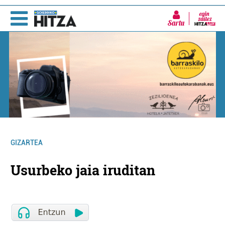
Sartu
GIZARTEA
Usurbeko jaia iruditan