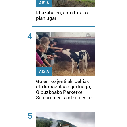
AISIA
Idiazabalen, abuzturako
plan ugari
4
AISIA
Goierriko jentilak, behiak
eta kobazuloak gertuago,
Gipuzkoako Parketxe
Sarearen eskaintzari esker
5