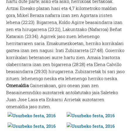
hartu dute parte; asko eta asko, herrikoak bertakoak.
Artzai Eneako plazan hasi eta 4,7 kilometroko maldan
gora, Mikel Beraza nafarra izan zen Agortara iristen
lehena (22:23). Bigarrena, Koldo Agirre beasaindarra izan
zen eta hirugarrena (23:21), Lakuntzako (Nafarroa) Beñat
Katarain (23:34). Agirrek jaso zuen lehenengo
herritarraren saria. Emakumezkoetan, herriko korrikalari
gaztea izan zen nagusi: Irati Zubizarreta (27:48). Goierriko
korrikalari beteranoei aurre hartu zien. Amaia Irastorza
olaberritarra izan zen bigarrena (28:28) eta Elena Calvillo
beasaindarra (29:30) hirugarrena. Zubizarretak bi sari jaso
zituen: lehenengo neska eta lehenengo herriko neska.
Omenaldia
Gainerakoan, giro onean joan zen
Beasainemndiko auzotarrek antolatutako jaia Saleteko
Juan Jose Lasa eta Enkarni Arrietak auzotarren
omenaldia jaso zuten.