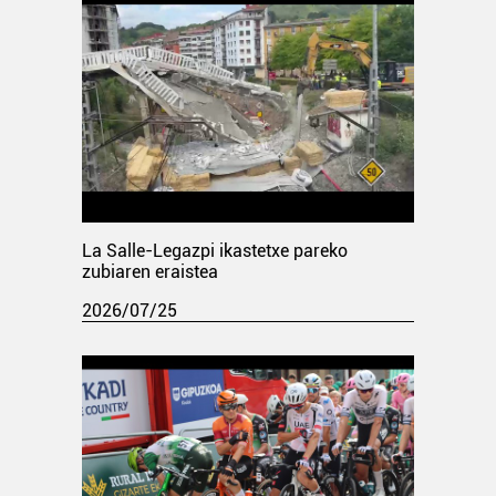
La Salle-Legazpi ikastetxe pareko
zubiaren eraistea
2026/07/25