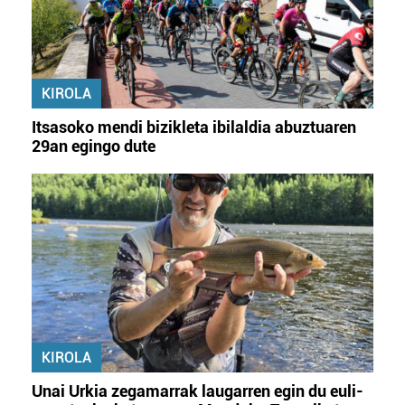
KIROLA
Itsasoko mendi bizikleta ibilaldia abuztuaren
29an egingo dute
KIROLA
Unai Urkia zegamarrak laugarren egin du euli-