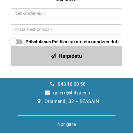
Pribatutasun Politika
irakurri eta onartzen dut.
Harpidetu
943 16 00 56
goierri@hitza.eus
Oriamendi, 32 – BEASAIN
Nor gara