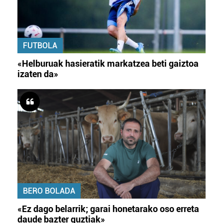
FUTBOLA
«Helburuak hasieratik markatzea beti gaiztoa
izaten da»
BERO BOLADA
«Ez dago belarrik; garai honetarako oso erreta
daude bazter guztiak»