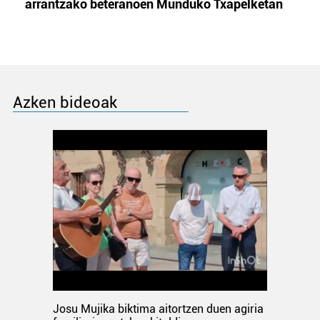
arrantzako beteranoen Munduko Txapelketan
Azken bideoak
Josu Mujika biktima aitortzen duen agiria