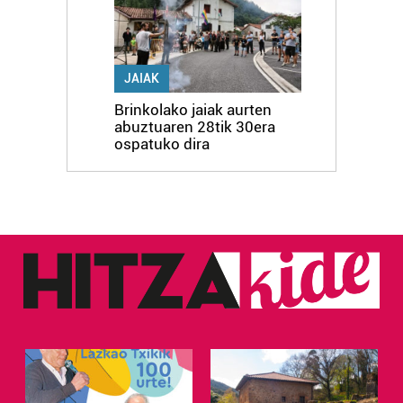
JAIAK
Brinkolako jaiak aurten
abuztuaren 28tik 30era
ospatuko dira