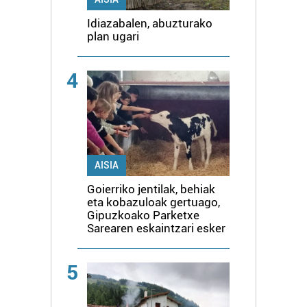
Idiazabalen, abuzturako
plan ugari
4
AISIA
Goierriko jentilak, behiak
eta kobazuloak gertuago,
Gipuzkoako Parketxe
Sarearen eskaintzari esker
5