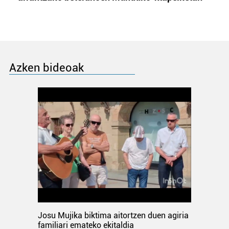
Azken bideoak
Josu Mujika biktima aitortzen duen agiria
familiari emateko ekitaldia