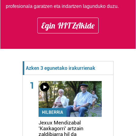
profesionala garatzen eta indartzen lagunduko duzu.
Egin HITZAkide
Azken 3 egunetako irakurrienak
1
HILBERRIA
Jexux Mendizabal
'Kaxkagorri' artzain
zaldibiarra hil da