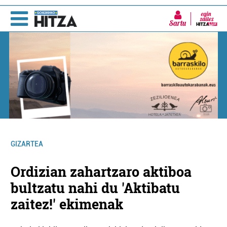
Sartu
GIZARTEA
Ordizian zahartzaro aktiboa
bultzatu nahi du 'Aktibatu
zaitez!' ekimenak