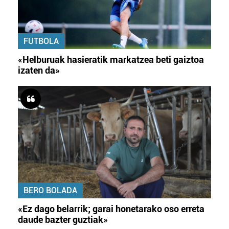
FUTBOLA
«Helburuak hasieratik markatzea beti gaiztoa
izaten da»
BERO BOLADA
«Ez dago belarrik; garai honetarako oso erreta
daude bazter guztiak»