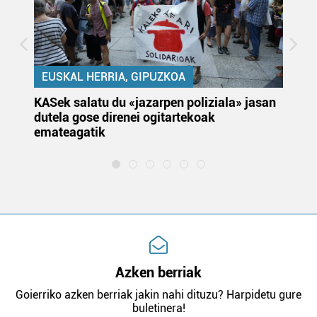
EUSKAL HERRIA, GIPUZKOA
KASek salatu du «jazarpen poliziala» jasan
Pa
dutela gose direnei ogitartekoak
da
emateagatik
«s
Azken berriak
Goierriko azken berriak jakin nahi dituzu? Harpidetu gure
buletinera!