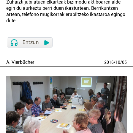
Zuhaizti jubilatuen elkarteak bizimodu aktiboaren alde
egin du aurkeztu berri duen ikasturtean. Berrikuntzen
artean, telefono mugikorrak erabiltzeko ikastaroa egingo
dute
A. Vierbücher
2016
/
10
/
05