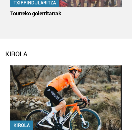
TXIRRINDULARITZA
Tourreko goierritarrak
KIROLA
KIROLA