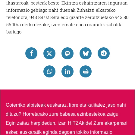
ikastaroak, besteak beste. Ekintza eskaintzaren inguruan
informazio gehiago nahi duenak Zuhaizti elkarteko
telefonora, 943 88 92 88ra edo gizarte zerbitzuetako 943 80
56 10ra deitu dezake, izen emate epea oraindik zabalik
baitago.
Goierriko albisteak euskaraz, libre eta kalitatez jaso nahi
dituzu?
Horretarako zure babesa ezinbestekoa zaigu.
Egin zaitez harpidedun, izan HITZAkide!
Zure ekarpenari
esker, euskaratik eginda dagoen tokiko informazio