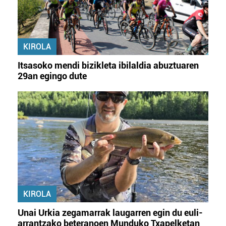
KIROLA
Itsasoko mendi bizikleta ibilaldia abuztuaren
29an egingo dute
KIROLA
Unai Urkia zegamarrak laugarren egin du euli-
arrantzako beteranoen Munduko Txapelketan