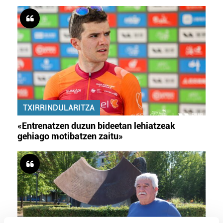
TXIRRINDULARITZA
«Entrenatzen duzun bideetan lehiatzeak
gehiago motibatzen zaitu»