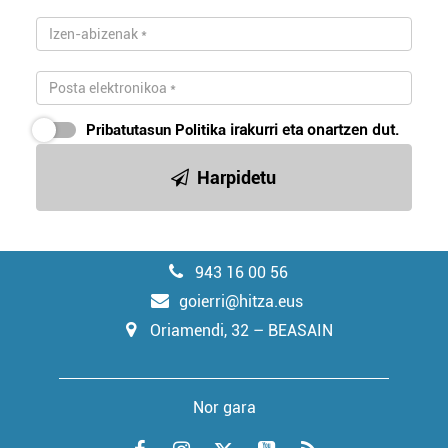
Pribatutasun Politika
irakurri eta onartzen dut.
Harpidetu
943 16 00 56
goierri@hitza.eus
Oriamendi, 32 – BEASAIN
Nor gara