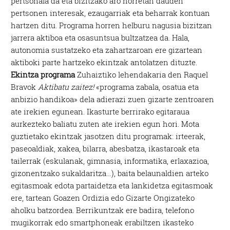
pertsonala da eta bizitzako aro horretan dauden
pertsonen interesak, ezaugarriak eta beharrak kontuan
hartzen ditu. Programa horren helburu nagusia bizitzan
jarrera aktiboa eta osasuntsua bultzatzea da. Hala,
autonomia sustatzeko eta zahartzaroan ere gizartean
aktiboki parte hartzeko ekintzak antolatzen dituzte.
Ekintza programa
Zuhaiztiko lehendakaria den Raquel
Bravok
Aktibatu zaitez!
«programa zabala, osatua eta
anbizio handikoa» dela adierazi zuen gizarte zentroaren
ate irekien egunean. Ikasturte berrirako egitaraua
aurkezteko baliatu zuten ate irekien egun hori. Mota
guztietako ekintzak jasotzen ditu programak: irteerak,
paseoaldiak, xakea, bilarra, abesbatza, ikastaroak eta
tailerrak (eskulanak, gimnasia, informatika, erlaxazioa,
gizonentzako sukaldaritza…), baita belaunaldien arteko
egitasmoak edota partaidetza eta lankidetza egitasmoak
ere, tartean Goazen Ordizia edo Gizarte Ongizateko
aholku batzordea. Berrikuntzak ere badira, telefono
mugikorrak edo smartphoneak erabiltzen ikasteko