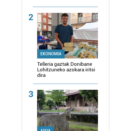
2
EKONOMIA
Telleria gaztak Donibane
Lohitzuneko azokara iritsi
dira
3
AISIA