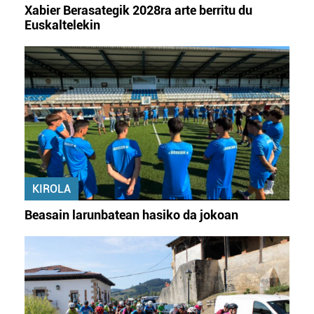
Xabier Berasategik 2028ra arte berritu du
Euskaltelekin
KIROLA
Beasain larunbatean hasiko da jokoan