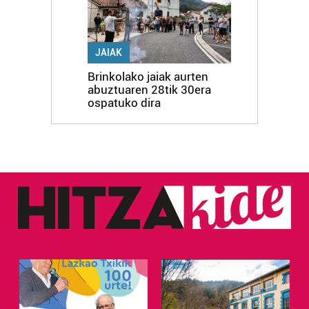
JAIAK
Brinkolako jaiak aurten
abuztuaren 28tik 30era
ospatuko dira