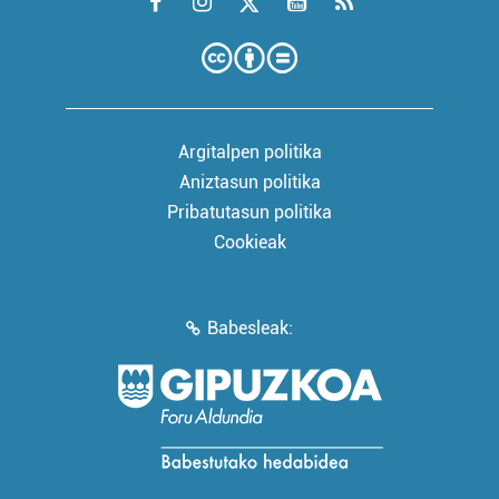
Argitalpen politika
Aniztasun politika
Pribatutasun politika
Cookieak
Babesleak: