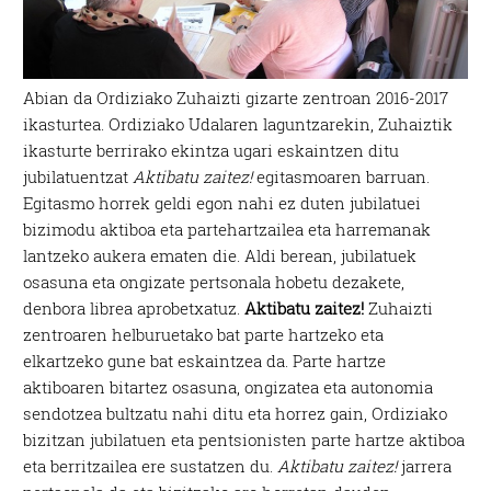
Abian da Ordiziako Zuhaizti gizarte zentroan 2016-2017
ikasturtea. Ordiziako Udalaren laguntzarekin, Zuhaiztik
ikasturte berrirako ekintza ugari eskaintzen ditu
jubilatuentzat
Aktibatu zaitez!
egitasmoaren barruan.
Egitasmo horrek geldi egon nahi ez duten jubilatuei
bizimodu aktiboa eta partehartzailea eta harremanak
lantzeko aukera ematen die. Aldi berean, jubilatuek
osasuna eta ongizate pertsonala hobetu dezakete,
denbora librea aprobetxatuz.
Aktibatu zaitez!
Zuhaizti
zentroaren helburuetako bat parte hartzeko eta
elkartzeko gune bat eskaintzea da. Parte hartze
aktiboaren bitartez osasuna, ongizatea eta autonomia
sendotzea bultzatu nahi ditu eta horrez gain, Ordiziako
bizitzan jubilatuen eta pentsionisten parte hartze aktiboa
eta berritzailea ere sustatzen du.
Aktibatu zaitez!
jarrera