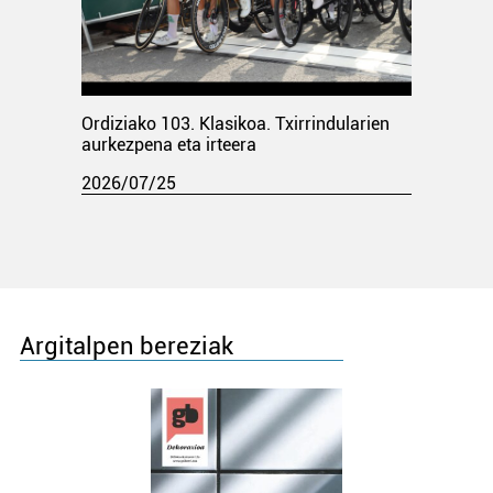
Ordiziako 103. Klasikoa. Txirrindularien
aurkezpena eta irteera
2026/07/25
Argitalpen bereziak