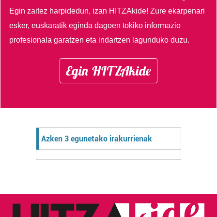
Egin zaitez harpidedun, izan HITZAkide!
Zure ekarpenari
esker, euskaratik eginda dagoen tokiko informazio
profesionala garatzen eta indartzen lagunduko duzu.
Egin HITZAkide
Azken 3 egunetako irakurrienak