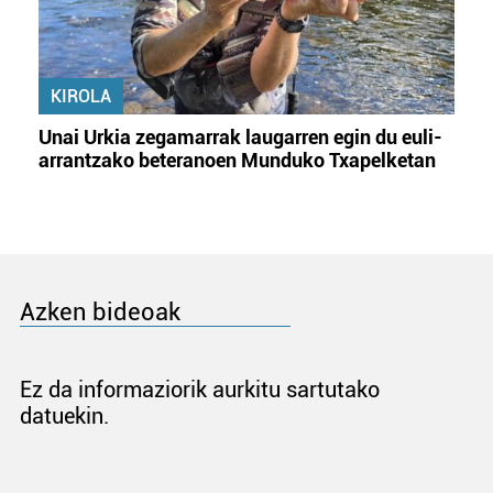
KIROLA
Unai Urkia zegamarrak laugarren egin du euli-
arrantzako beteranoen Munduko Txapelketan
Azken bideoak
Ez da informaziorik aurkitu sartutako
datuekin.