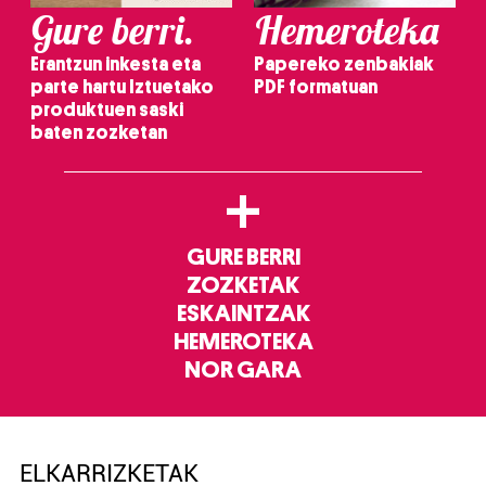
Gure berri.
Hemeroteka
Erantzun inkesta eta
Papereko zenbakiak
parte hartu Iztuetako
PDF formatuan
produktuen saski
baten zozketan
+
GURE BERRI
ZOZKETAK
ESKAINTZAK
HEMEROTEKA
NOR GARA
ELKARRIZKETAK