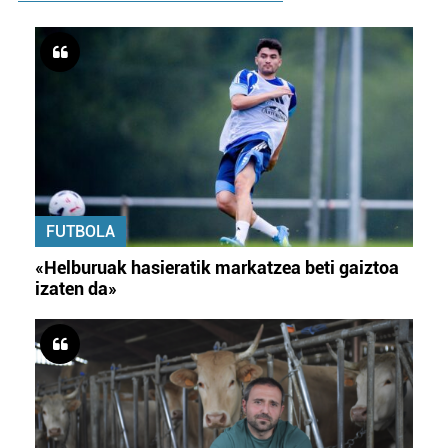
FUTBOLA
«Helburuak hasieratik markatzea beti gaiztoa
izaten da»