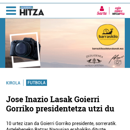
Sartu
FUTBOLA
KIROLA
Jose Inazio Lasak Goierri
Gorriko presidentetza utzi du
10 urtez izan da Goierri Gorriko presidente, sorreratik.
Asteleheneko Batzar Nagusian erabakiko dituzte