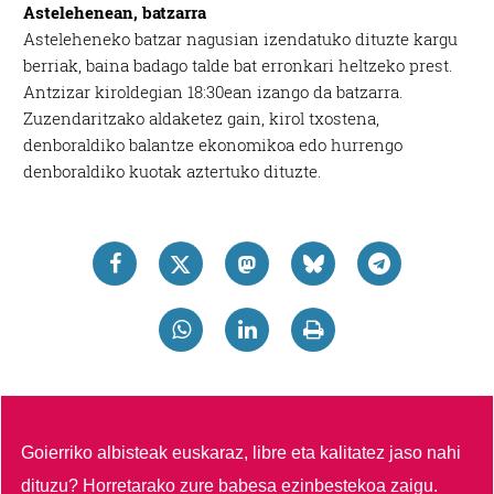
Astelehenean, batzarra
Asteleheneko batzar nagusian izendatuko dituzte kargu
berriak, baina badago talde bat erronkari heltzeko prest.
Antzizar kiroldegian 18:30ean izango da batzarra.
Zuzendaritzako aldaketez gain, kirol txostena,
denboraldiko balantze ekonomikoa edo hurrengo
denboraldiko kuotak aztertuko dituzte.
Goierriko albisteak euskaraz, libre eta kalitatez jaso nahi
dituzu?
Horretarako zure babesa ezinbestekoa zaigu.