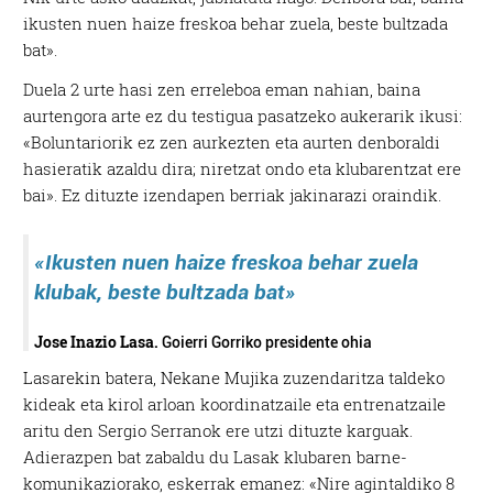
ikusten nuen haize freskoa behar zuela, beste bultzada
bat».
Duela 2 urte hasi zen erreleboa eman nahian, baina
aurtengora arte ez du testigua pasatzeko aukerarik ikusi:
«Boluntariorik ez zen aurkezten eta aurten denboraldi
hasieratik azaldu dira; niretzat ondo eta klubarentzat ere
bai». Ez dituzte izendapen berriak jakinarazi oraindik.
«Ikusten nuen haize freskoa behar zuela
klubak, beste bultzada bat»
Jose Inazio Lasa.
Goierri Gorriko presidente ohia
Lasarekin batera, Nekane Mujika zuzendaritza taldeko
kideak eta kirol arloan koordinatzaile eta entrenatzaile
aritu den Sergio Serranok ere utzi dituzte karguak.
Adierazpen bat zabaldu du Lasak klubaren barne-
komunikaziorako, eskerrak emanez: «Nire agintaldiko 8