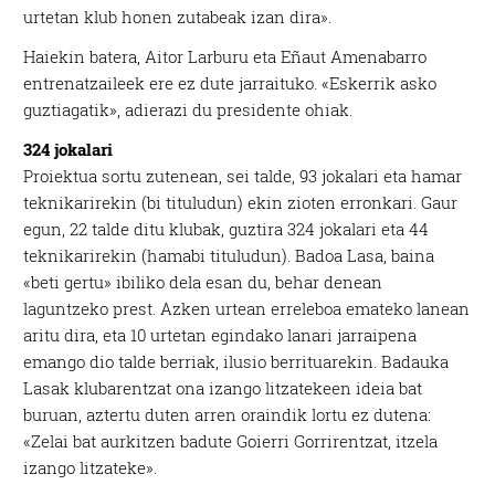
urtetan klub honen zutabeak izan dira».
Haiekin batera, Aitor Larburu eta Eñaut Amenabarro
entrenatzaileek ere ez dute jarraituko. «Eskerrik asko
guztiagatik», adierazi du presidente ohiak.
324 jokalari
Proiektua sortu zutenean, sei talde, 93 jokalari eta hamar
teknikarirekin (bi tituludun) ekin zioten erronkari. Gaur
egun, 22 talde ditu klubak, guztira 324 jokalari eta 44
teknikarirekin (hamabi tituludun). Badoa Lasa, baina
«beti gertu» ibiliko dela esan du, behar denean
laguntzeko prest. Azken urtean erreleboa emateko lanean
aritu dira, eta 10 urtetan egindako lanari jarraipena
emango dio talde berriak, ilusio berrituarekin. Badauka
Lasak klubarentzat ona izango litzatekeen ideia bat
buruan, aztertu duten arren oraindik lortu ez dutena:
«Zelai bat aurkitzen badute Goierri Gorrirentzat, itzela
izango litzateke».