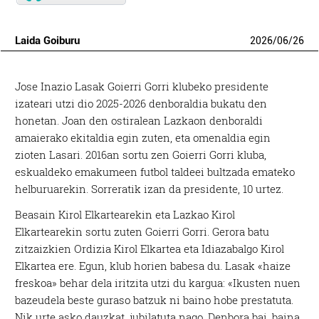
Laida Goiburu
2026
/
06
/
26
Jose Inazio Lasak Goierri Gorri klubeko presidente
izateari utzi dio 2025-2026 denboraldia bukatu den
honetan. Joan den ostiralean Lazkaon denboraldi
amaierako ekitaldia egin zuten, eta omenaldia egin
zioten Lasari. 2016an sortu zen Goierri Gorri kluba,
eskualdeko emakumeen futbol taldeei bultzada emateko
helburuarekin. Sorreratik izan da presidente, 10 urtez.
Beasain Kirol Elkartearekin eta Lazkao Kirol
Elkartearekin sortu zuten Goierri Gorri. Gerora batu
zitzaizkien Ordizia Kirol Elkartea eta Idiazabalgo Kirol
Elkartea ere. Egun, klub horien babesa du. Lasak «haize
freskoa» behar dela iritzita utzi du kargua: «Ikusten nuen
bazeudela beste guraso batzuk ni baino hobe prestatuta.
Nik urte asko dauzkat, jubilatuta nago. Denbora bai, baina