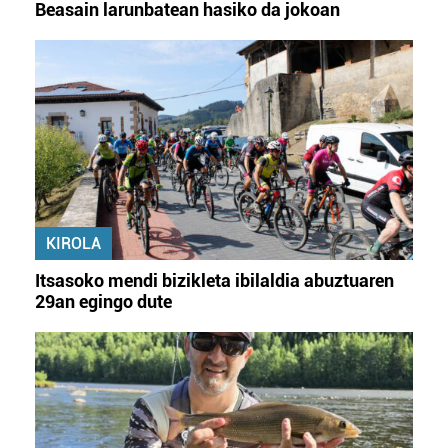
Beasain larunbatean hasiko da jokoan
KIROLA
Itsasoko mendi bizikleta ibilaldia abuztuaren
29an egingo dute