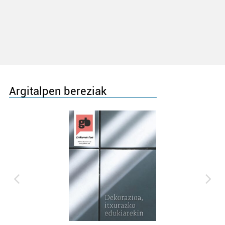
Argitalpen bereziak