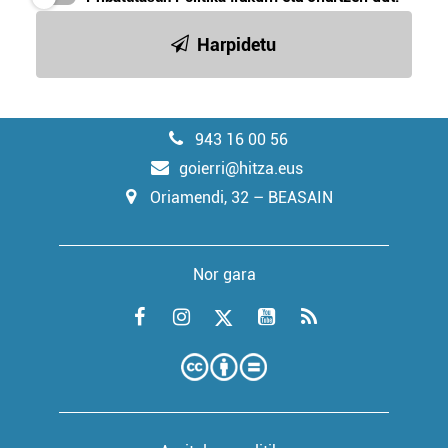
Harpidetu
943 16 00 56
goierri@hitza.eus
Oriamendi, 32 – BEASAIN
Nor gara