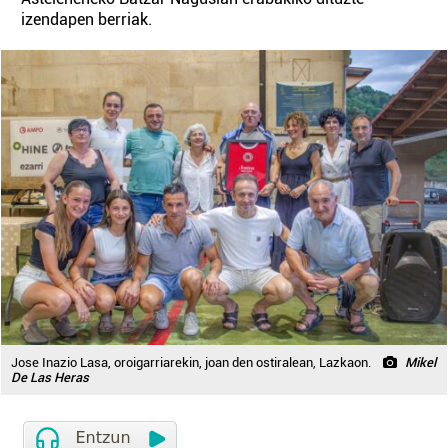
izendapen berriak.
Jose Inazio Lasa, oroigarriarekin, joan den ostiralean, Lazkaon.
Mikel
De Las Heras