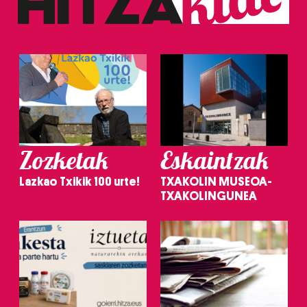
Zozketak
Eskaintzak
Lazkao Txikik 100 urte!
TXAKOLIN MUSEOA-
TXAKOLINGUNEA