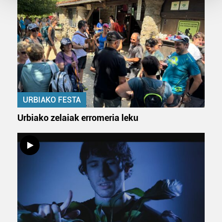
Guk eta gure bazkideek zure datu pertsonalak
prozesatzen ditugu, zure IP zenbakia, besteak beste,
teknologia erabiliz, cookieak adibidez, iragarki eta eduki
pertsonalizatuak eskaintzeko, iragarkiak eta edukia
neurtzeko, jendeari buruzko informazioa biltzeko eta
produktuak garatzeko. Zure datuak nork eta zertarako
erabiltzen dituen hauta dezakezu.
URBIAKO FESTA
Bazkide batzuek ez dizute baimenik eskatzen, eta beren
Urbiako zelaiak erromeria leku
interes komertzial legitimoetan babesten dira. Ikusi gure
bazkideen zerrenda, beren ustez zein helburutarako
duten interes legitimoa eta horren aurka nola egin
dezakezun ikusteko.
Lortu zure datu pertsonalak prozesatzeko moduari
buruzko informazio gehiago eta ezarri zure lehentasunak
datuen atalean. Edozein unetan alda edo ken dezakezu
zure baimena Cookieen adierazpenean.