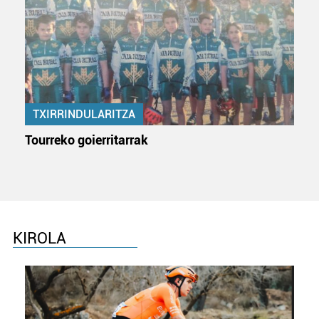
TXIRRINDULARITZA
Tourreko goierritarrak
KIROLA