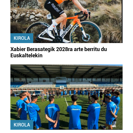
KIROLA
Xabier Berasategik 2028ra arte berritu du
Euskaltelekin
KIROLA