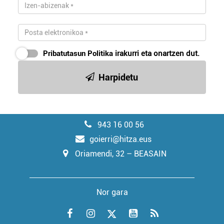
Pribatutasun Politika
irakurri eta onartzen dut.
Harpidetu
943 16 00 56
goierri@hitza.eus
Oriamendi, 32 – BEASAIN
Nor gara