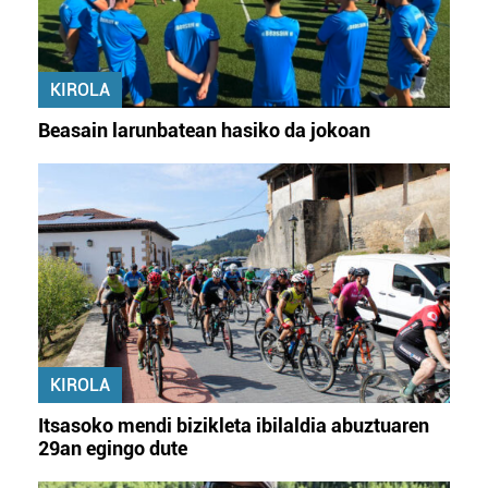
KIROLA
Beasain larunbatean hasiko da jokoan
KIROLA
Itsasoko mendi bizikleta ibilaldia abuztuaren
29an egingo dute