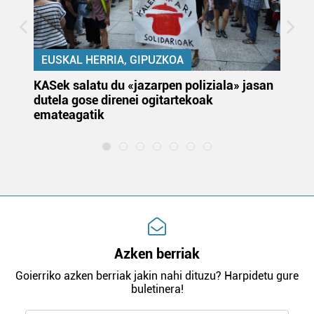
EUSKAL HERRIA, GIPUZKOA
KASek salatu du «jazarpen poliziala» jasan
Pa
dutela gose direnei ogitartekoak
da
emateagatik
«s
Azken berriak
Goierriko azken berriak jakin nahi dituzu? Harpidetu gure
buletinera!