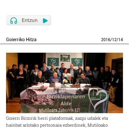
Goierriko Hitza
2016
/
12
/
14
Goierri Birzirik herri plataformak, zazpi udalek eta
hainbat arlotako pertsonaia ezberdinek, Mutiloako