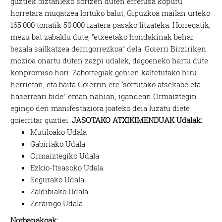
guztiek biztanleko sortzen duten errefusa kopuru
horretara mugatzea lortuko balut, Gipuzkoa mailan urteko
165.000 tonatik 50.000 izatera pasako litzateka. Horregatik,
mezu bat zabaldu dute, “etxeetako hondakinak behar
bezala sailkatzea derrigorrezkoa” dela. Goierri Birziriken
mozioa onartu duten zazpi udalek, dagoeneko hartu dute
konpromiso hori. Zabortegiak gehien kaltetutako hiru
herrietan, eta baita Goierrin ere “sortutako atsekabe eta
haserreari bide” eman nahian, igandean Ormaiztegin
egingo den manifestaziora joateko deia luzatu diete
goierritar guztiei.
JASOTAKO ATXIKIMENDUAK
Udalak:
Mutiloako Udala
Gabiriako Udala
Ormaiztegiko Udala
Ezkio-Itsasoko Udala
Segurako Udala
Zaldibiako Udala
Zeraingo Udala
Norbanakoak: