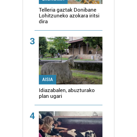
Telleria gaztak Donibane
Lohitzuneko azokara iritsi
dira
3
AISIA
Idiazabalen, abuzturako
plan ugari
4