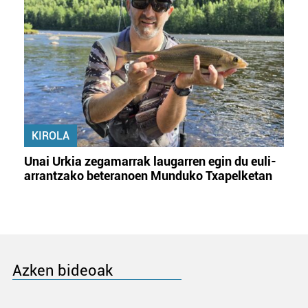
KIROLA
Unai Urkia zegamarrak laugarren egin du euli-
arrantzako beteranoen Munduko Txapelketan
Azken bideoak