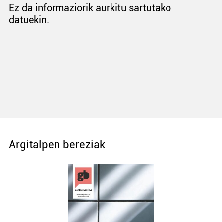
Ez da informaziorik aurkitu sartutako
datuekin.
Argitalpen bereziak