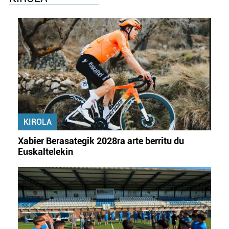
KIROLA
Xabier Berasategik 2028ra arte berritu du
Euskaltelekin