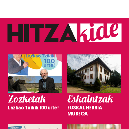
Zozketak
Eskaintzak
Lazkao Txikik 100 urte!
EUSKAL HERRIA
MUSEOA