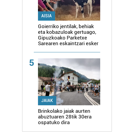
AISIA
Goierriko jentilak, behiak
eta kobazuloak gertuago,
Gipuzkoako Parketxe
Sarearen eskaintzari esker
5
JAIAK
Brinkolako jaiak aurten
abuztuaren 28tik 30era
ospatuko dira