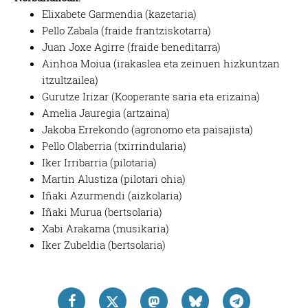
Elixabete Garmendia (kazetaria)
Pello Zabala (fraide frantziskotarra)
Juan Joxe Agirre (fraide beneditarra)
Ainhoa Moiua (irakaslea eta zeinuen hizkuntzan
itzultzailea)
Gurutze Irizar (Kooperante saria eta erizaina)
Amelia Jauregia (artzaina)
Jakoba Errekondo (agronomo eta paisajista)
Pello Olaberria (txirrindularia)
Iker Irribarria (pilotaria)
Martin Alustiza (pilotari ohia)
Iñaki Azurmendi (aizkolaria)
Iñaki Murua (bertsolaria)
Xabi Arakama (musikaria)
Iker Zubeldia (bertsolaria)