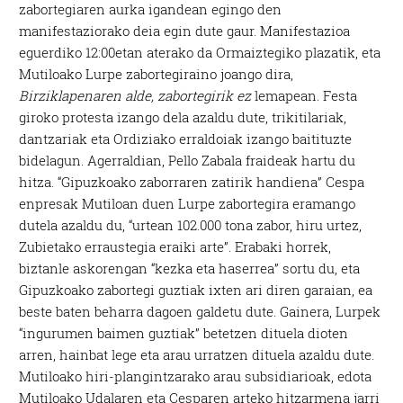
zabortegiaren aurka igandean egingo den
manifestaziorako deia egin dute gaur. Manifestazioa
eguerdiko 12:00etan aterako da Ormaiztegiko plazatik, eta
Mutiloako Lurpe zabortegiraino joango dira,
Birziklapenaren alde, zabortegirik ez
lemapean. Festa
giroko protesta izango dela azaldu dute, trikitilariak,
dantzariak eta Ordiziako erraldoiak izango baitituzte
bidelagun. Agerraldian, Pello Zabala fraideak hartu du
hitza. “Gipuzkoako zaborraren zatirik handiena” Cespa
enpresak Mutiloan duen Lurpe zabortegira eramango
dutela azaldu du, “urtean 102.000 tona zabor, hiru urtez,
Zubietako erraustegia eraiki arte”. Erabaki horrek,
biztanle askorengan “kezka eta haserrea” sortu du, eta
Gipuzkoako zabortegi guztiak ixten ari diren garaian, ea
beste baten beharra dagoen galdetu dute. Gainera, Lurpek
“ingurumen baimen guztiak” betetzen dituela dioten
arren, hainbat lege eta arau urratzen dituela azaldu dute.
Mutiloako hiri-plangintzarako arau subsidiarioak, edota
Mutiloako Udalaren eta Cesparen arteko hitzarmena jarri