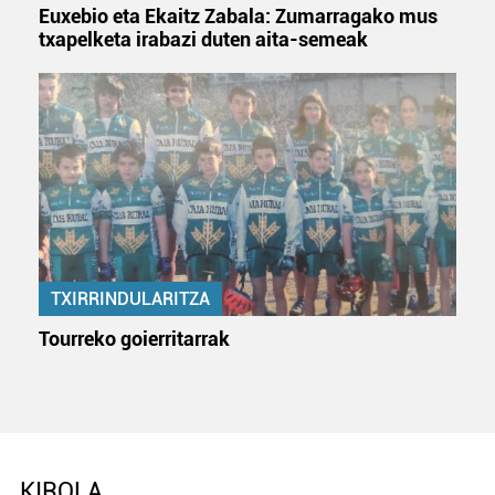
Euxebio eta Ekaitz Zabala: Zumarragako mus
txapelketa irabazi duten aita-semeak
TXIRRINDULARITZA
Tourreko goierritarrak
KIROLA