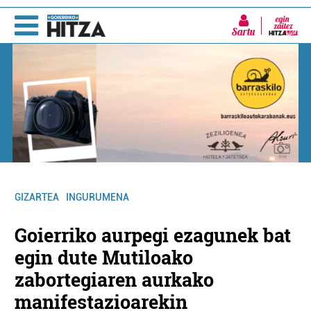
Sartu
GIZARTEA
INGURUMENA
Goierriko aurpegi ezagunek bat
egin dute Mutiloako
zabortegiaren aurkako
manifestazioarekin