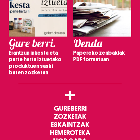
Gure berri.
Denda
Erantzun inkesta eta
Papereko zenbakiak
parte hartu Iztuetako
PDF formatuan
produktuen saski
baten zozketan
+
GURE BERRI
ZOZKETAK
ESKAINTZAK
HEMEROTEKA