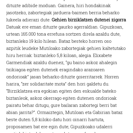
dituzte adibide moduan. Gainera, hiri hondakinak
jasotzeko, zabortegiak jarduera-baimen berria beharko
lukeela adierazi dute.
Gehien birziklatzen dutenei zigorra
Datuak ere eman dituzte gaurko agerraldian. Gipuzkoan,
urtean 165.000 tona errefusa sortzen direla azaldu dute,
biztanleko 19 kilo hilean. Bataz besteko horren oso
azpitik leudeke Mutiloako zabortegiak gehien kaltetutako
hiru herriak: biztanleko 5,8 kiloan, alegia. Elixabete
Garmendiak azaldu duenez, “gu baino askoz ahalegin
txikiagoa egiten dutenek eragindako arazoaren
ondorioak” jasan beharko dituzte goierritarrek. Horren
harira, “zer solidaritate mota” den hori galdetu du.
“Birziklatzea era egokian egiten den eskualde bateko
biztanleok, askoz okerrago egiten dutenen ondorioak
pairatu behar ditugu, gure bailaran zabortegi berri bat
abian jarrita?”. Ormaiztegin, Mutiloan eta Gabirian bataz
beste duten 5,8 kiloko datu hori oinarri hartuta,
proposamen bat ere egin dute; Gipuzkoako udalerri