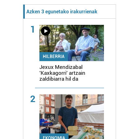
Azken 3 egunetako irakurrienak
1
HILBERRIA
Jexux Mendizabal
'Kaxkagorri' artzain
zaldibiarra hil da
2
EKONOMIA