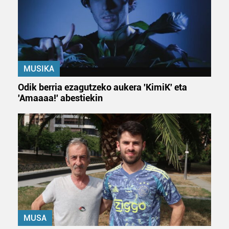
MUSIKA
Odik berria ezagutzeko aukera 'KimiK' eta
'Amaaaa!' abestiekin
MUSA