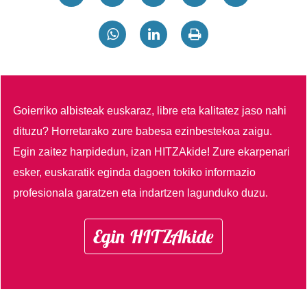
Goierriko albisteak euskaraz, libre eta kalitatez jaso nahi
dituzu?
Horretarako zure babesa ezinbestekoa zaigu.
Egin zaitez harpidedun, izan HITZAkide!
Zure ekarpenari
esker, euskaratik eginda dagoen tokiko informazio
profesionala garatzen eta indartzen lagunduko duzu.
Egin HITZAkide