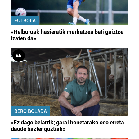
FUTBOLA
«Helburuak hasieratik markatzea beti gaiztoa
izaten da»
BERO BOLADA
«Ez dago belarrik; garai honetarako oso erreta
daude bazter guztiak»