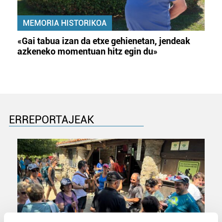
MEMORIA HISTORIKOA
«Gai tabua izan da etxe gehienetan, jendeak
azkeneko momentuan hitz egin du»
ERREPORTAJEAK