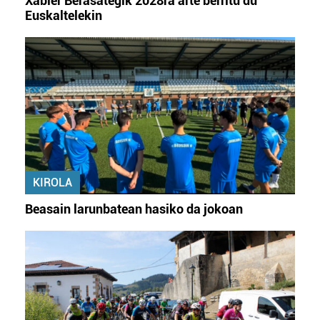
Xabier Berasategik 2028ra arte berritu du
Euskaltelekin
KIROLA
Beasain larunbatean hasiko da jokoan