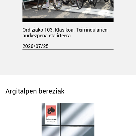
Ordiziako 103. Klasikoa. Txirrindularien
aurkezpena eta irteera
2026/07/25
Argitalpen bereziak