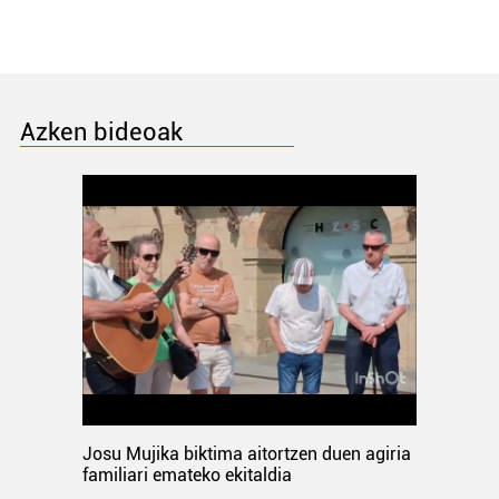
Azken bideoak
Josu Mujika biktima aitortzen duen agiria
familiari emateko ekitaldia