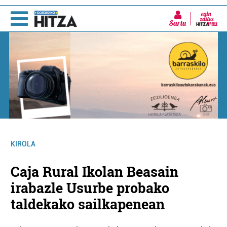
Sartu
KIROLA
Caja Rural Ikolan Beasain
irabazle Usurbe probako
taldekako sailkapenean