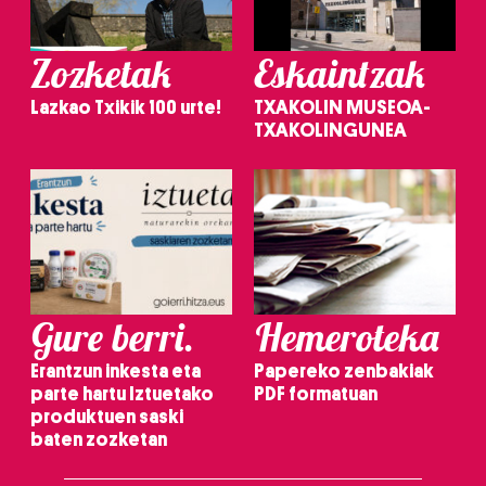
Zozketak
Eskaintzak
Lazkao Txikik 100 urte!
TXAKOLIN MUSEOA-
TXAKOLINGUNEA
Gure berri.
Hemeroteka
Erantzun inkesta eta
Papereko zenbakiak
parte hartu Iztuetako
PDF formatuan
produktuen saski
baten zozketan