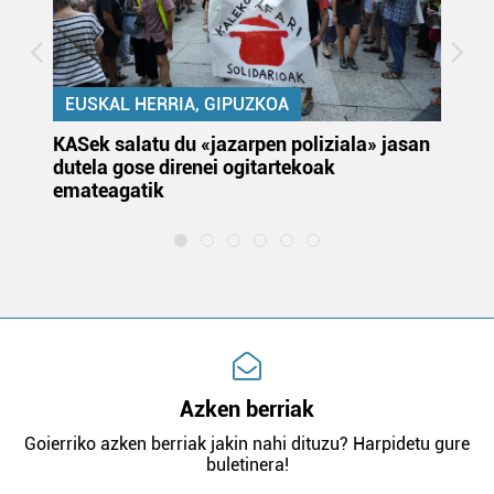
EUSKAL HERRIA, GIPUZKOA
KASek salatu du «jazarpen poliziala» jasan
Pa
dutela gose direnei ogitartekoak
da
emateagatik
«s
Azken berriak
Goierriko azken berriak jakin nahi dituzu? Harpidetu gure
buletinera!