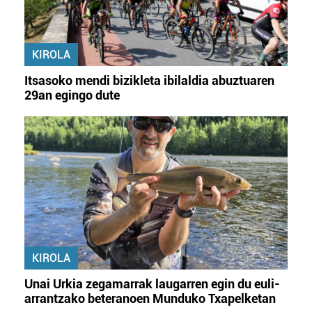
KIROLA
Itsasoko mendi bizikleta ibilaldia abuztuaren
29an egingo dute
KIROLA
Unai Urkia zegamarrak laugarren egin du euli-
arrantzako beteranoen Munduko Txapelketan