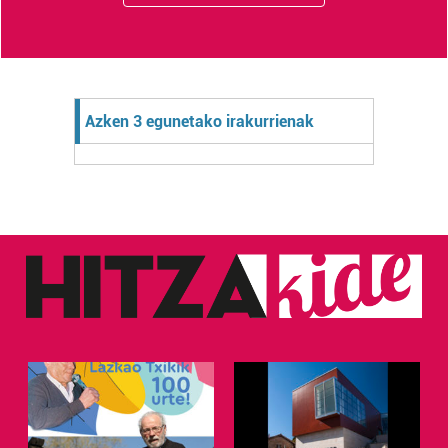
Azken 3 egunetako irakurrienak