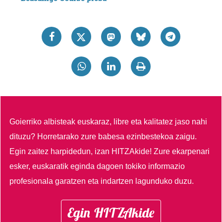
Goierriko albisteak euskaraz, libre eta kalitatez jaso nahi
dituzu?
Horretarako zure babesa ezinbestekoa zaigu.
Egin zaitez harpidedun, izan HITZAkide!
Zure ekarpenari
esker, euskaratik eginda dagoen tokiko informazio
profesionala garatzen eta indartzen lagunduko duzu.
Egin HITZAkide