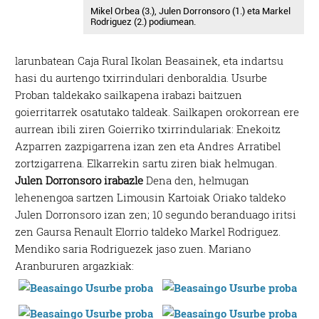
Mikel Orbea (3.), Julen Dorronsoro (1.) eta Markel
Rodriguez (2.) podiumean.
larunbatean Caja Rural Ikolan Beasainek, eta indartsu
hasi du aurtengo txirrindulari denboraldia. Usurbe
Proban taldekako sailkapena irabazi baitzuen
goierritarrek osatutako taldeak. Sailkapen orokorrean ere
aurrean ibili ziren Goierriko txirrindulariak: Enekoitz
Azparren zazpigarrena izan zen eta Andres Arratibel
zortzigarrena. Elkarrekin sartu ziren biak helmugan.
Julen Dorronsoro irabazle
Dena den, helmugan
lehenengoa sartzen Limousin Kartoiak Oriako taldeko
Julen Dorronsoro izan zen; 10 segundo beranduago iritsi
zen Gaursa Renault Elorrio taldeko Markel Rodriguez.
Mendiko saria Rodriguezek jaso zuen. Mariano
Aranbururen argazkiak: