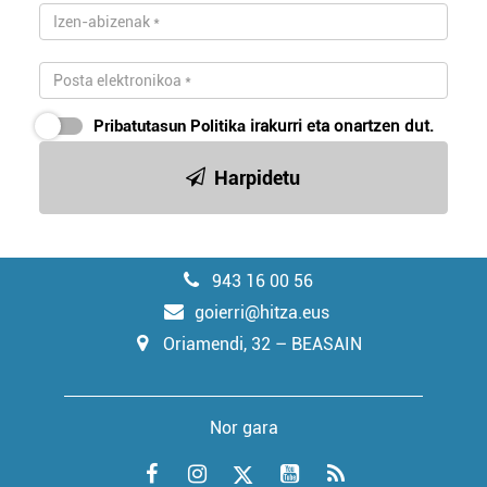
Pribatutasun Politika
irakurri eta onartzen dut.
Harpidetu
943 16 00 56
goierri@hitza.eus
Oriamendi, 32 – BEASAIN
Nor gara