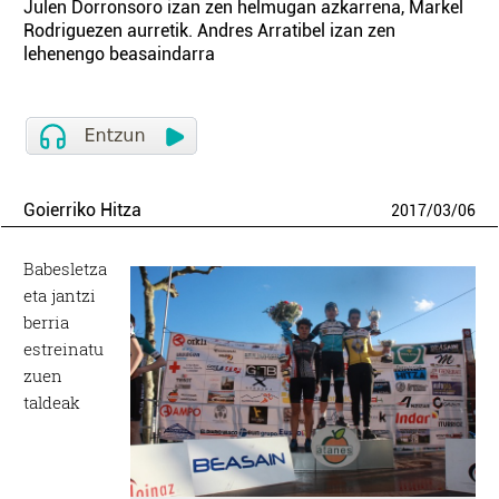
Julen Dorronsoro izan zen helmugan azkarrena, Markel
Rodriguezen aurretik. Andres Arratibel izan zen
lehenengo beasaindarra
Goierriko Hitza
2017
/
03
/
06
Babesletza
eta jantzi
berria
estreinatu
zuen
taldeak