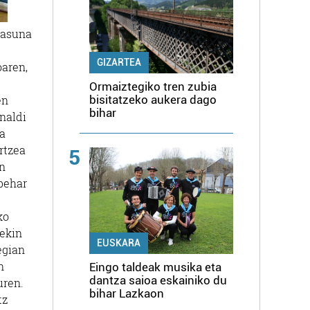
tasuna
GIZARTEA
oaren,
Ormaiztegiko tren zubia
en
bisitatzeko aukera dago
bihar
naldi
ua
rtzea
5
an
 behar
ko
iekin
EUSKARA
egian
n
Eingo taldeak musika eta
dantza saioa eskainiko du
uren.
bihar Lazkaon
tz