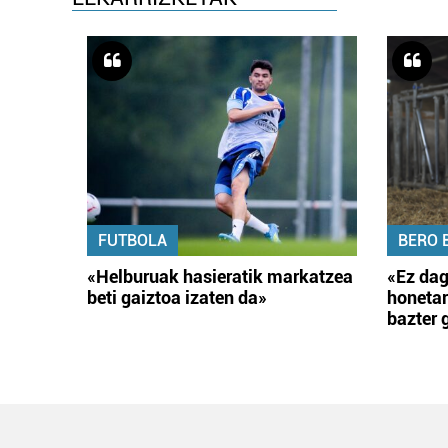
FUTBOLA
BERO 
«Helburuak hasieratik markatzea
«Ez dag
beti gaiztoa izaten da»
honetar
bazter 