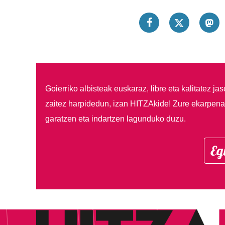
Goierriko albisteak euskaraz, libre eta kalitatez ja
zaitez harpidedun, izan HITZAkide!
Zure ekarpenar
garatzen eta indartzen lagunduko duzu.
Eg