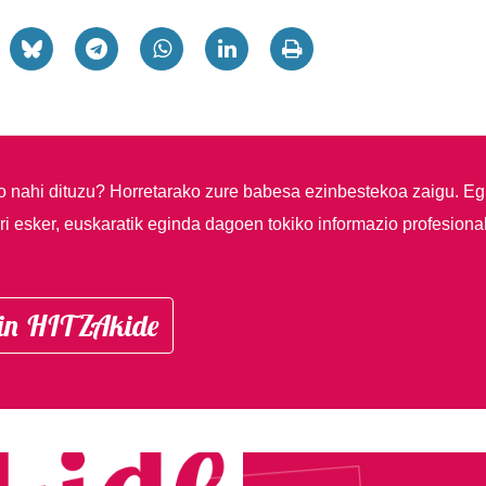
so nahi dituzu?
Horretarako zure babesa ezinbestekoa zaigu. Eg
i esker, euskaratik eginda dagoen tokiko informazio profesiona
in HITZAkide