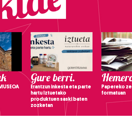
ak
Gure berri.
Hemero
 MUSEOA
Erantzun inkesta eta parte
Papereko ze
hartu Iztuetako
formatuan
produktuen saski baten
zozketan