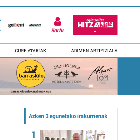
Sartu
GURE ATARIAK
ADIMEN ARTIFIZIALA
Azken 3 egunetako irakurrienak
1