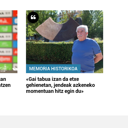
MEMORIA HISTORIKOA
tan
«Gai tabua izan da etxe
atzen
gehienetan, jendeak azkeneko
momentuan hitz egin du»