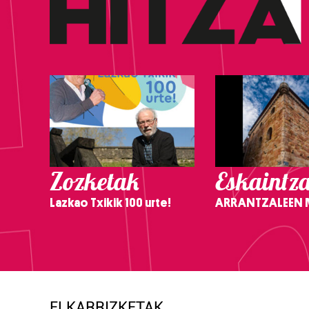
Zozketak
Eskaintz
Lazkao Txikik 100 urte!
ARRANTZALEEN
ELKARRIZKETAK