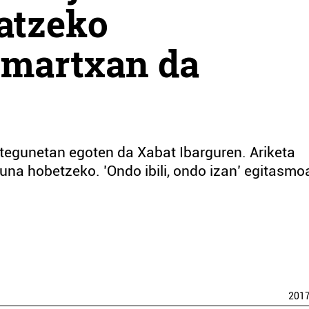
tatzeko
 martxan da
stegunetan egoten da Xabat Ibarguren. Ariketa
una hobetzeko. ’Ondo ibili, ondo izan’ egitasmo
201