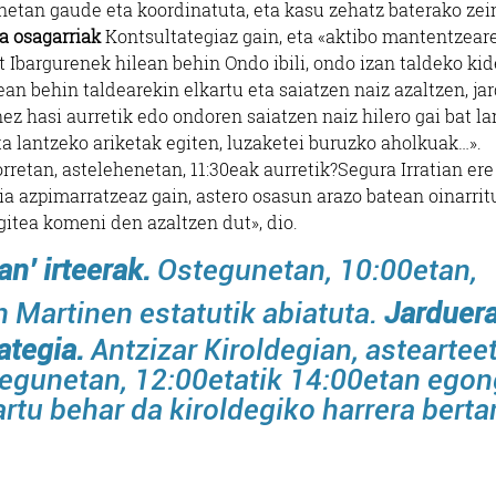
etan gaude eta koordinatuta, eta kasu zehatz baterako zei
a osagarriak
Kontsultategiaz gain, eta «aktibo mantentzear
 Ibargurenek hilean behin Ondo ibili, ondo izan taldeko ki
lean behin taldearekin elkartu eta saiatzen naiz azaltzen, ja
ez hasi aurretik edo ondoren saiatzen naiz hilero gai bat la
a lantzeko ariketak egiten, luzaketei buruzko aholkuak…».
rretan, astelehenetan, 11:30eak aurretik?Segura Irratian ere
ia azpimarratzeaz gain, astero osasun arazo batean oinarrit
egitea komeni den azaltzen dut», dio.
an’ irteerak.
Ostegunetan, 10:00etan,
 Martinen estatutik abiatuta.
Jarduer
ategia.
Antzizar Kiroldegian, asteartee
tegunetan, 12:00etatik 14:00etan ego
artu behar da kiroldegiko harrera berta