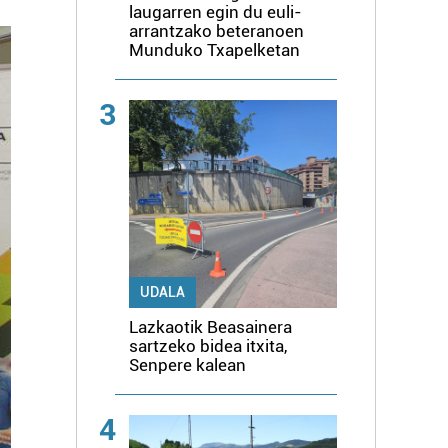
laugarren egin du euli-
arrantzako beteranoen
Munduko Txapelketan
3
UDALA
Lazkaotik Beasainera
sartzeko bidea itxita,
Senpere kalean
4