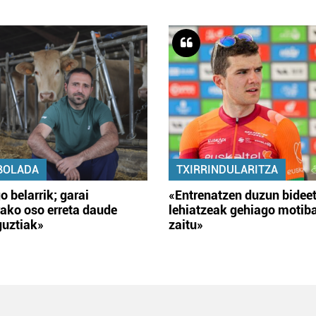
BOLADA
TXIRRINDULARITZA
o belarrik; garai
«Entrenatzen duzun bidee
ako oso erreta daude
lehiatzeak gehiago motib
guztiak»
zaitu»