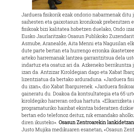
Jarduera fisikorik ezak ondorio nabarmenak ditu
saihesten eta gaixotasun kronikoak prebenitzen et
fisikoak bizi kalitatea hobetzen duelako, Ondo iz
Eusko Jaurlaritzako Osasun Publikoko Zuzendaritz
Asmube, Aranealde, Aita Menni eta Nagusilan elkar
dute parte bertan eta hurrengo erronka ikastetxee
arteko harremanak lantzea garrantzitsua dela ust
indartuz eta osatuz ari da. Azkeneko berrikuntza 
izan da. Antzizar Kiroldegian dago eta Xabat Ibar
lizentziatua da bertako arduraduna. «Jarduera fisi
du izan», dio Xabat Ibargurenek. «Jarduera fisiko
gaineratu du. Doakoa da kontsultategia eta 65 urt
kiroldegiko harreran ordua hartuta. «Elkarrizketa
programaturiko hainbat ekintza bideratzen dizkiet
bertan edo telefonoz deituz, nik emandako aholku 
diren ikusteko».
Osasun Zentroarekin lankidetzan
Justo Mujika medikuaren esanetan, «Osasun Zentr