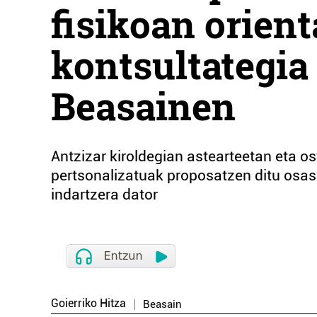
fisikoan orien
kontsultategia
Beasainen
Antzizar kiroldegian astearteetan eta o
pertsonalizatuak proposatzen ditu osas
indartzera dator
Goierriko Hitza
Beasain