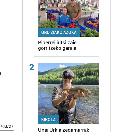
ORDIZIAKO AZOKA
Piperrei iritsi zaie
gorritzeko garaia
2
a
KIROLA
7
/
03
/
27
Unai Urkia zegamarrak