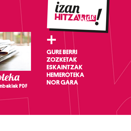
+
GURE BERRI
ZOZKETAK
ESKAINTZAK
teka
HEMEROTEKA
NOR GARA
nbakiak PDF