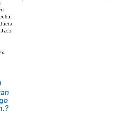
n
en
deekin
rduera
ntzen.
uz,
a
tan
ngo
n.?