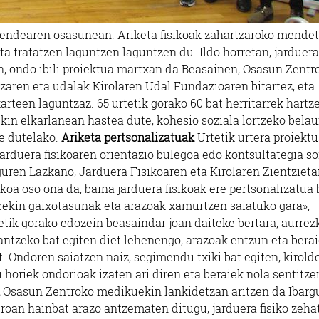
 jendearen osasunean. Ariketa fisikoak zahartzaroko mende
a tratatzen laguntzen laguntzen du. Ildo horretan, jarduera
an, ondo ibili proiektua martxan da Beasainen, Osasun Zentr
aren eta udalak Kirolaren Udal Fundazioaren bitartez, eta
teen laguntzaz. 65 urtetik gorako 60 bat herritarrek hartz
kin elkarlanean hastea dute, kohesio soziala lortzeko belau
e dutelako.
Ariketa pertsonalizatuak
Urtetik urtera proiekt
jarduera fisikoaren orientazio bulegoa edo kontsultategia so
guren Lazkano, Jarduera Fisikoaren eta Kirolaren Zientziet
koa oso ona da, baina jarduera fisikoak ere pertsonalizatua
arekin gaixotasunak eta arazoak xamurtzen saiatuko gara»,
etik gorako edozein beasaindar joan daiteke bertara, aurrez
 antzeko bat egiten diet lehenengo, arazoak entzun eta bera
. Ondoren saiatzen naiz, segimendu txiki bat egiten, kirold
horiek ondorioak izaten ari diren eta beraiek nola sentitze
Osasun Zentroko medikuekin lankidetzan aritzen da Ibarg
oan hainbat arazo antzematen ditugu, jarduera fisiko zeha