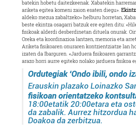
batekin hobetu daitezkeenak. Xabatekin harreman
ariketa egitea komeni zaion esaten diegu».
Ekintz
aldeko mezua zabaltzeko» helburu horretan, Xabat
beste ekintza osagarri batzuk ere egiten ditu: «Hi
fisikoak alderdi desberdinetan dituela onurak. Oin
Oreka eta koordinazioa lantzen, memoria eta arret
Ariketa fisikoaren onuraren kontzientziatze lan ho
izaten da Ibarguren. «Jarduera fisikoaren garrantz
arazo horri aurre egiteko nolako jarduera fisikoa 
Ordutegiak
‘Ondo ibili, ondo iz
Erauskin plazako Loinazko San
fisikoan orientatzeko kontsult
18:00etatik 20:00etara eta os
da zabalik. Aurrez hitzordua h
Doakoa da zerbitzua.