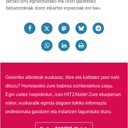
jarriko ditu egitasmorako eta «hori garatzeko
beharrezkoak diren elkartze espazioak ere bai».
Goierriko albisteak euskaraz, libre eta kalitatez jaso nahi
dituzu?
Horretarako zure babesa ezinbestekoa zaigu.
Egin zaitez harpidedun, izan HITZAkide!
Zure ekarpenari
esker, euskaratik eginda dagoen tokiko informazio
profesionala garatzen eta indartzen lagunduko duzu.