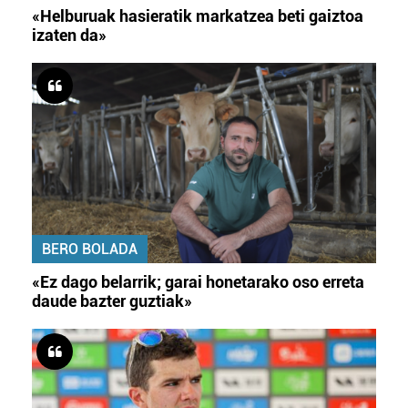
«Helburuak hasieratik markatzea beti gaiztoa
izaten da»
BERO BOLADA
«Ez dago belarrik; garai honetarako oso erreta
daude bazter guztiak»