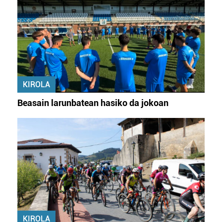
KIROLA
Beasain larunbatean hasiko da jokoan
KIROLA