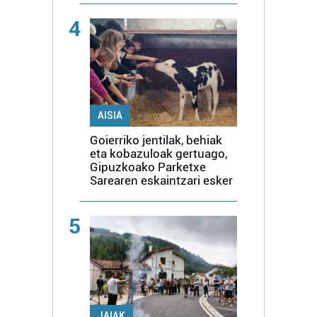
4
AISIA
Goierriko jentilak, behiak
eta kobazuloak gertuago,
Gipuzkoako Parketxe
Sarearen eskaintzari esker
5
JAIAK