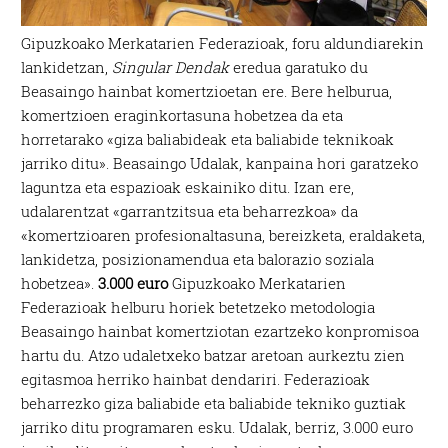
Gipuzkoako Merkatarien Federazioak, foru aldundiarekin
lankidetzan,
Singular Dendak
eredua garatuko du
Beasaingo hainbat komertzioetan ere. Bere helburua,
komertzioen eraginkortasuna hobetzea da eta
horretarako «giza baliabideak eta baliabide teknikoak
jarriko ditu». Beasaingo Udalak, kanpaina hori garatzeko
laguntza eta espazioak eskainiko ditu. Izan ere,
udalarentzat «garrantzitsua eta beharrezkoa» da
«komertzioaren profesionaltasuna, bereizketa, eraldaketa,
lankidetza, posizionamendua eta balorazio soziala
hobetzea».
3.000 euro
Gipuzkoako Merkatarien
Federazioak helburu horiek betetzeko metodologia
Beasaingo hainbat komertziotan ezartzeko konpromisoa
hartu du. Atzo udaletxeko batzar aretoan aurkeztu zien
egitasmoa herriko hainbat dendariri. Federazioak
beharrezko giza baliabide eta baliabide tekniko guztiak
jarriko ditu programaren esku. Udalak, berriz, 3.000 euro