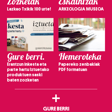
Zozketak
Eskaintzak
Lazkao Txikik 100 urte!
ARKEOLOGIA MUSEOA
Gure berri.
Hemeroteka
Erantzun inkesta eta
Papereko zenbakiak
parte hartu Iztuetako
PDF formatuan
produktuen saski
baten zozketan
+
GURE BERRI