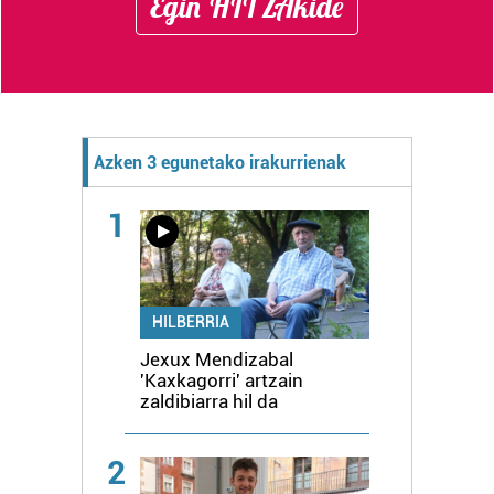
Egin HITZAkide
Azken 3 egunetako irakurrienak
1
HILBERRIA
Jexux Mendizabal
'Kaxkagorri' artzain
zaldibiarra hil da
2