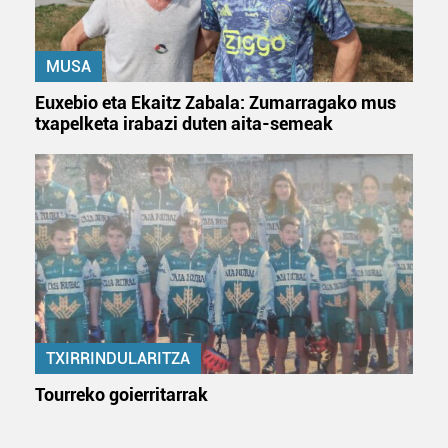
Bazkide batzuek ez dizute baimenik eskatzen, eta beren
interes komertzial legitimoetan babesten dira. Ikusi gure
MUSA
bazkideen zerrenda, beren ustez zein helburutarako
duten interes legitimoa eta horren aurka nola egin
Euxebio eta Ekaitz Zabala: Zumarragako mus
dezakezun ikusteko.
txapelketa irabazi duten aita-semeak
Lortu zure datu pertsonalak prozesatzeko moduari
buruzko informazio gehiago eta ezarri zure lehentasunak
datuen atalean. Edozein unetan alda edo ken dezakezu
zure baimena Cookieen adierazpenean.
Webgune honek cookie propioak eta hirugarrenen cookie-
fitxategiak erabiltzen ditu. Zure esperientzia eta
zerbitzuak hobetzeko asmoz, cookie teknologiaz
baliatzen gara. Ohar hau onartuz gero, teknologia hori
TXIRRINDULARITZA
erabiltzeko baimen esplizitua ematen diguzu.
Gehiago
Tourreko goierritarrak
irakurri