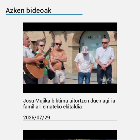
Azken bideoak
Josu Mujika biktima aitortzen duen agiria
familiari emateko ekitaldia
2026/07/29