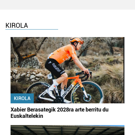
KIROLA
KIROLA
Xabier Berasategik 2028ra arte berritu du
Euskaltelekin