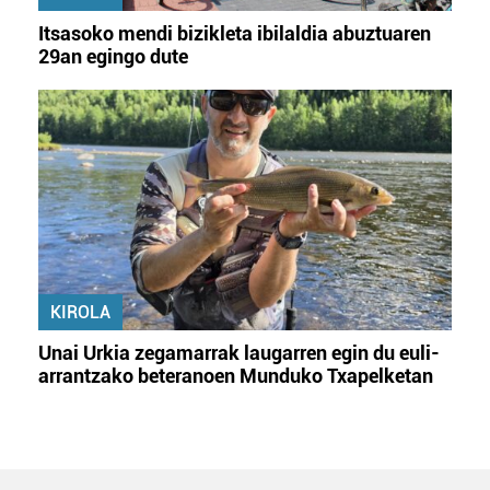
Itsasoko mendi bizikleta ibilaldia abuztuaren
29an egingo dute
KIROLA
Unai Urkia zegamarrak laugarren egin du euli-
arrantzako beteranoen Munduko Txapelketan