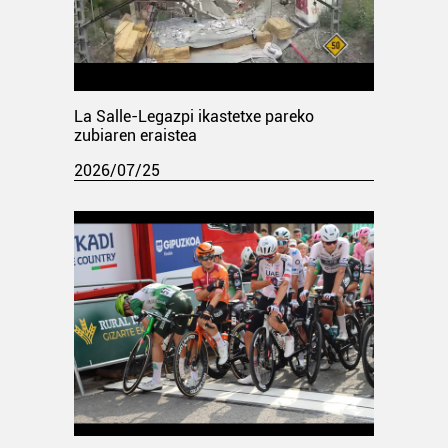
La Salle-Legazpi ikastetxe pareko
zubiaren eraistea
2026/07/25