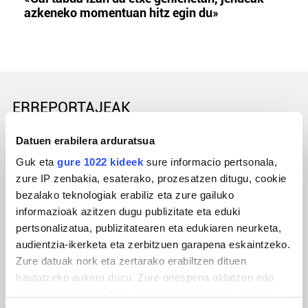
azkeneko momentuan hitz egin du»
ERREPORTAJEAK
Datuen erabilera arduratsua
Guk eta
gure 1022 kideek
sure informacio pertsonala,
zure IP zenbakia, esaterako, prozesatzen ditugu, cookie
bezalako teknologiak erabiliz eta zure gailuko
informazioak azitzen dugu publizitate eta eduki
pertsonalizatua, publizitatearen eta edukiaren neurketa,
audientzia-ikerketa eta zerbitzuen garapena eskaintzeko.
Zure datuak nork eta zertarako erabiltzen dituen
URBIAKO FESTA
hautatzeko aukera duzu. Zure onespena aldatzen edo
deuseztatzen ahal duzu edozein momentutan, Cookie
Urbiako zelaiak erromeria leku