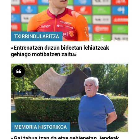
TXIRRINDULARITZA
«Entrenatzen duzun bideetan lehiatzeak
gehiago motibatzen zaitu»
MEMORIA HISTORIKOA
«Gai tabua izan da etxe gehienetan, jendeak