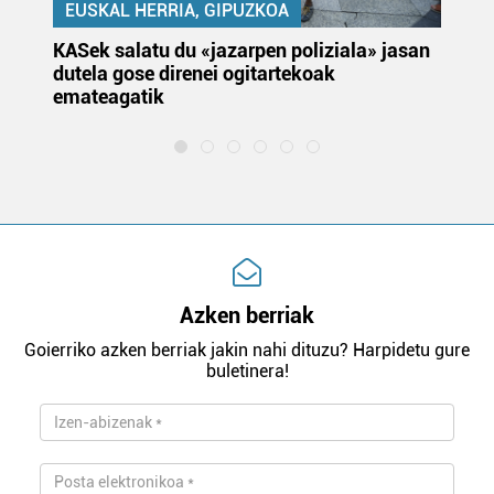
EUSKAL HERRIA, GIPUZKOA
KASek salatu du «jazarpen poliziala» jasan
Pa
dutela gose direnei ogitartekoak
da
emateagatik
«s
Azken berriak
Goierriko azken berriak jakin nahi dituzu? Harpidetu gure
buletinera!