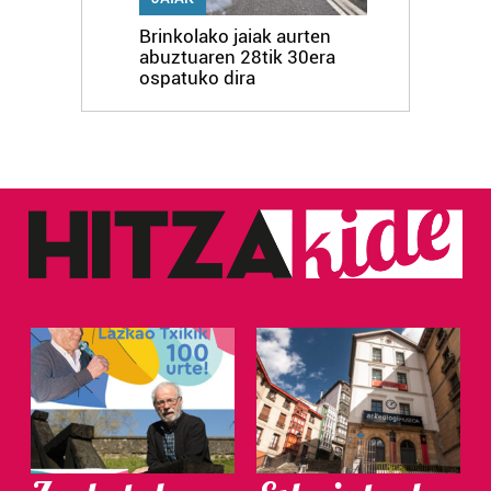
Brinkolako jaiak aurten
abuztuaren 28tik 30era
ospatuko dira