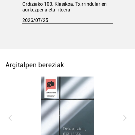
Ordiziako 103. Klasikoa. Txirrindularien
aurkezpena eta irteera
2026/07/25
Argitalpen bereziak