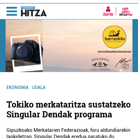
Sartu
EKONOMIA
UDALA
Tokiko merkataritza sustatzeko
Singular Dendak programa
Gipuzkoako Merkatarien Federazioak, foru aldundiarekin
lankidetzan, Singular Dendak eredua garatuko du