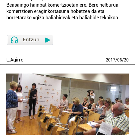
Beasaingo hainbat komertzioetan ere. Bere helburua,
komertzioen eraginkortasuna hobetzea da eta
horretarako «giza baliabideak eta baliabide teknikoa...
L.Agirre
2017
/
06
/
20