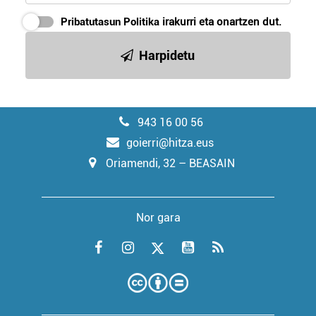
Pribatutasun Politika
irakurri eta onartzen dut.
Harpidetu
943 16 00 56
goierri@hitza.eus
Oriamendi, 32 – BEASAIN
Nor gara