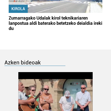
KIROLA
Zumarragako Udalak kirol teknikariaren
lanpostua aldi baterako betetzeko deialdia ireki
du
Azken bideoak