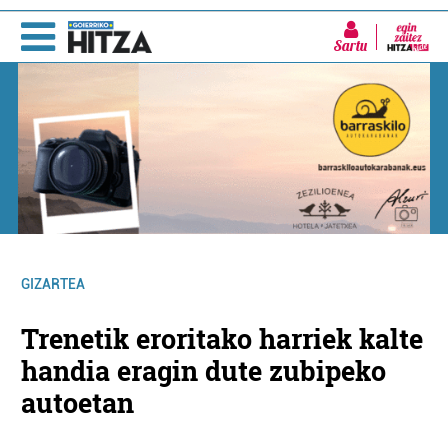
Sartu
GIZARTEA
Trenetik eroritako harriek kalte
handia eragin dute zubipeko
autoetan