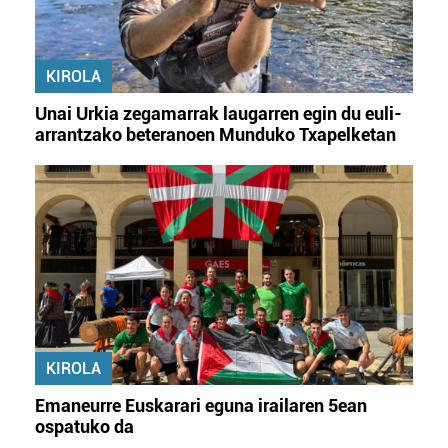
KIROLA
Unai Urkia zegamarrak laugarren egin du euli-
arrantzako beteranoen Munduko Txapelketan
KIROLA
Emaneurre Euskarari eguna irailaren 5ean
ospatuko da