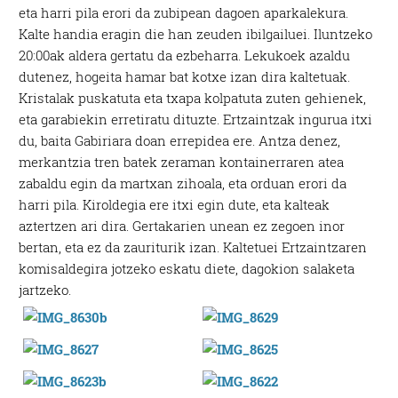
eta harri pila erori da zubipean dagoen aparkalekura.
Kalte handia eragin die han zeuden ibilgailuei. Iluntzeko
20:00ak aldera gertatu da ezbeharra. Lekukoek azaldu
dutenez, hogeita hamar bat kotxe izan dira kaltetuak.
Kristalak puskatuta eta txapa kolpatuta zuten gehienek,
eta garabiekin erretiratu dituzte. Ertzaintzak ingurua itxi
du, baita Gabiriara doan errepidea ere. Antza denez,
merkantzia tren batek zeraman kontainerraren atea
zabaldu egin da martxan zihoala, eta orduan erori da
harri pila. Kiroldegia ere itxi egin dute, eta kalteak
aztertzen ari dira. Gertakarien unean ez zegoen inor
bertan, eta ez da zauriturik izan. Kaltetuei Ertzaintzaren
komisaldegira jotzeko eskatu diete, dagokion salaketa
jartzeko.