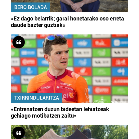
BERO BOLADA
«Ez dago belarrik; garai honetarako oso erreta
daude bazter guztiak»
TXIRRINDULARITZA
«Entrenatzen duzun bideetan lehiatzeak
gehiago motibatzen zaitu»