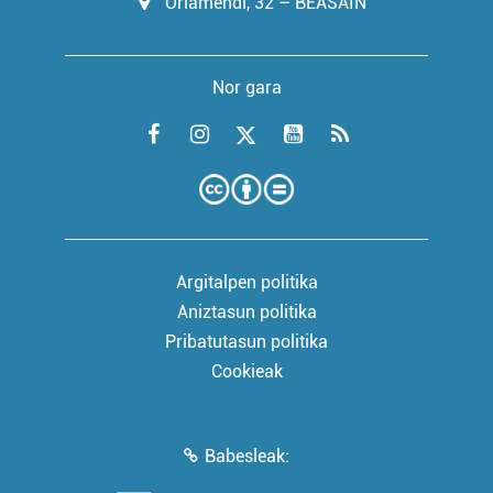
Oriamendi, 32 – BEASAIN
Nor gara
Argitalpen politika
Aniztasun politika
Pribatutasun politika
Cookieak
Babesleak: