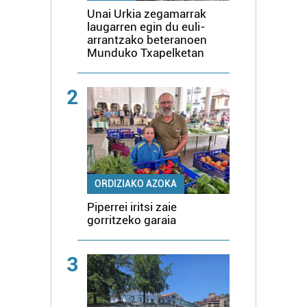
Unai Urkia zegamarrak
laugarren egin du euli-
arrantzako beteranoen
Munduko Txapelketan
2
ORDIZIAKO AZOKA
Piperrei iritsi zaie
gorritzeko garaia
3