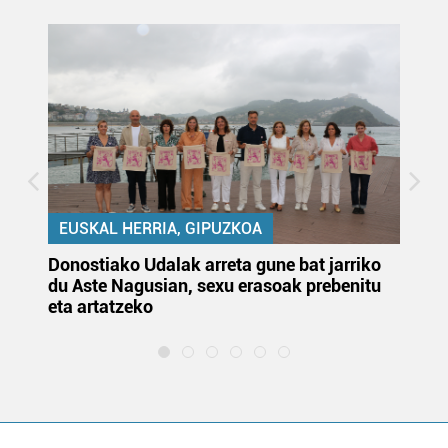
EUSKAL HERRIA, GIPUZKOA
Donostiako Udalak arreta gune bat jarriko
Ur
du Aste Nagusian, sexu erasoak prebenitu
es
eta artatzeko
lu