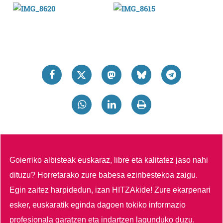
Goierriko albisteak euskaraz, libre eta kalitatez jaso nahi
dituzu?
Horretarako zure babesa ezinbestekoa zaigu.
Egin zaitez harpidedun, izan HITZAkide!
Zure ekarpenari
esker, euskaratik eginda dagoen tokiko informazio
profesionala garatzen eta indartzen lagunduko duzu.