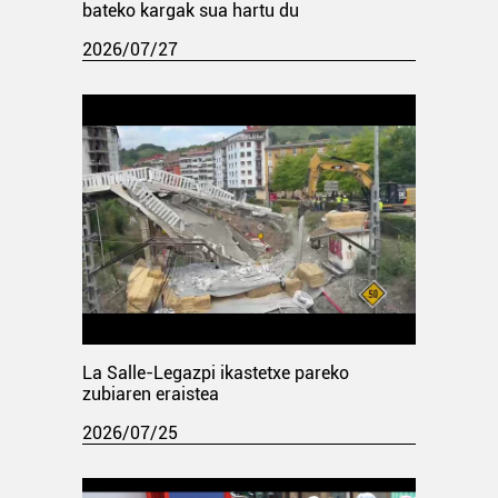
bateko kargak sua hartu du
2026/07/27
La Salle-Legazpi ikastetxe pareko
zubiaren eraistea
2026/07/25