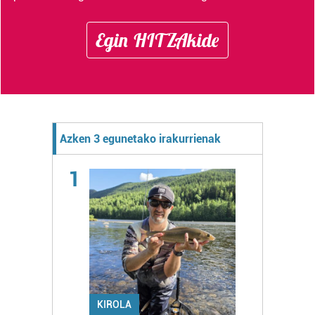
Egin HITZAkide
Azken 3 egunetako irakurrienak
1
KIROLA