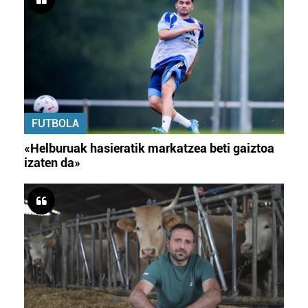
FUTBOLA
«Helburuak hasieratik markatzea beti gaiztoa
izaten da»