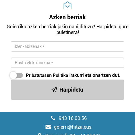
Azken berriak
Goierriko azken berriak jakin nahi dituzu? Harpidetu gure
buletinera!
Pribatutasun Politika
irakurri eta onartzen dut.
Harpidetu
943 16 00 56
goierri@hitza.eus