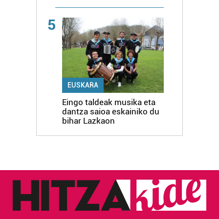
5
EUSKARA
Eingo taldeak musika eta
dantza saioa eskainiko du
bihar Lazkaon