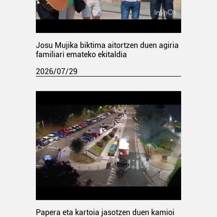
Josu Mujika biktima aitortzen duen agiria
familiari emateko ekitaldia
2026/07/29
Papera eta kartoia jasotzen duen kamioi