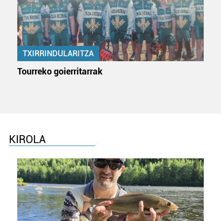
baliatzen gara. Ohar hau onartuz gero, teknologia hori
erabiltzeko baimen esplizitua ematen diguzu.
Gehiago
irakurri
TXIRRINDULARITZA
Tourreko goierritarrak
KIROLA