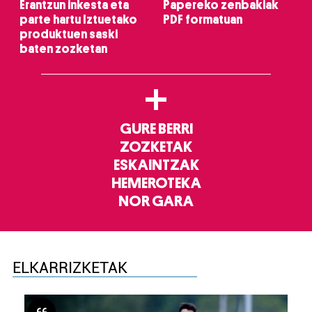
Erantzun inkesta eta
Papereko zenbakiak
parte hartu Iztuetako
PDF formatuan
produktuen saski
baten zozketan
+
GURE BERRI
ZOZKETAK
ESKAINTZAK
HEMEROTEKA
NOR GARA
ELKARRIZKETAK