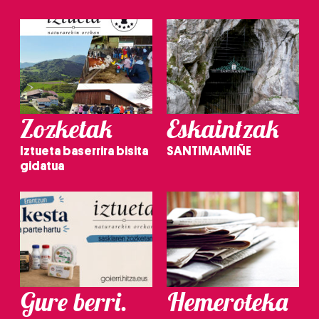
Zozketak
Eskaintzak
Iztueta baserrira bisita
SANTIMAMIÑE
gidatua
Gure berri.
Hemeroteka