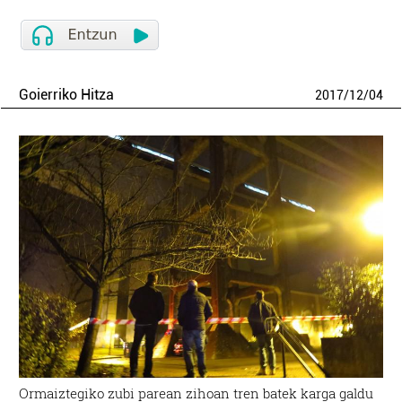
Goierriko Hitza
2017
/
12
/
04
Ormaiztegiko zubi parean zihoan tren batek karga galdu