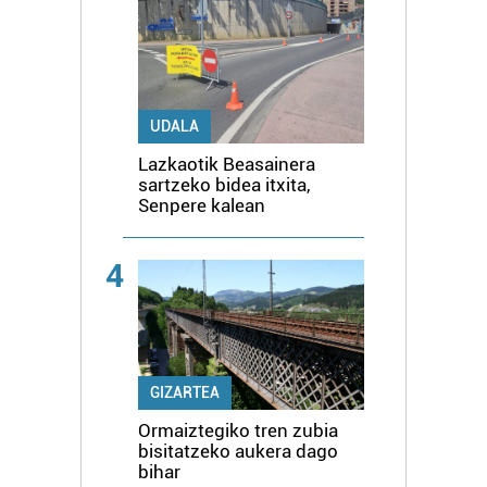
UDALA
Lazkaotik Beasainera
sartzeko bidea itxita,
Senpere kalean
4
GIZARTEA
Ormaiztegiko tren zubia
bisitatzeko aukera dago
bihar