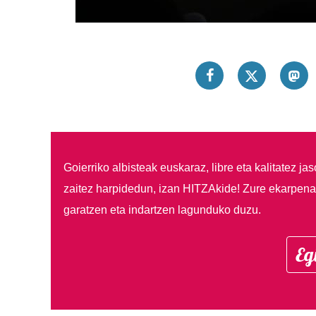
Goierriko albisteak euskaraz, libre eta kalitatez ja
zaitez harpidedun, izan HITZAkide!
Zure ekarpenar
garatzen eta indartzen lagunduko duzu.
Eg