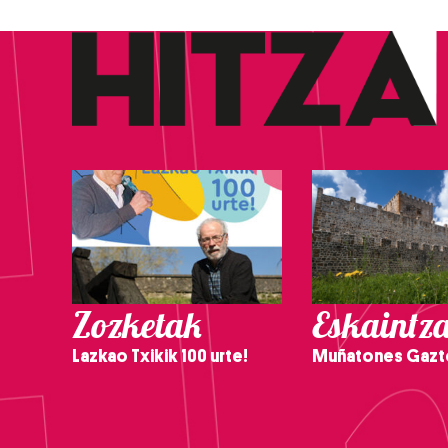
Zozketak
Eskaintz
Lazkao Txikik 100 urte!
Muñatones Gazt