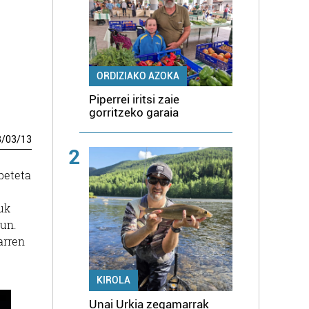
ORDIZIAKO AZOKA
Piperrei iritsi zaie
gorritzeko garaia
8
/
03
/
13
2
beteta
zuk
gun.
arren
KIROLA
Unai Urkia zegamarrak