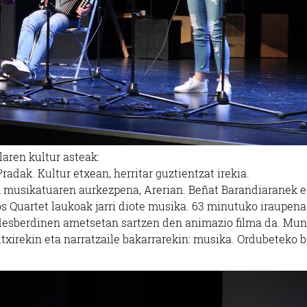
aren kultur asteak:
 Pradak. Kultur etxean, herritar guztientzat irekia.
lm musikatuaren aurkezpena, Arerian. Beñat Barandiaranek e
s Quartet laukoak jarri diote musika. 63 minutuko iraupena
a desberdinen ametsetan sartzen den animazio filma da. Mu
gutxirekin eta narratzaile bakarrarekin: musika. Ordubeteko 