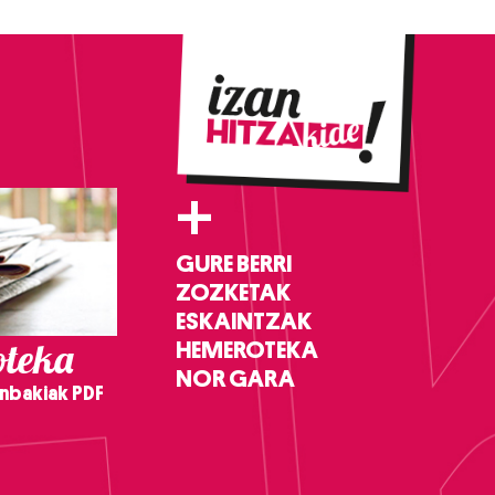
+
GURE BERRI
ZOZKETAK
ESKAINTZAK
teka
HEMEROTEKA
NOR GARA
nbakiak PDF