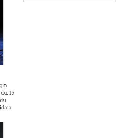
gin
 du, 16
ndu
bidaia