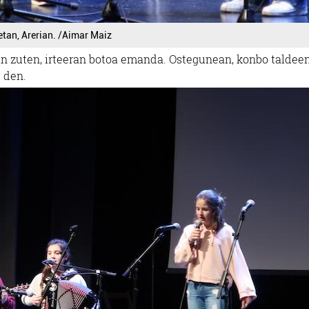
etan, Arerian. /Aimar Maiz
n zuten, irteeran botoa emanda. Ostegunean, konbo taldee
t den.