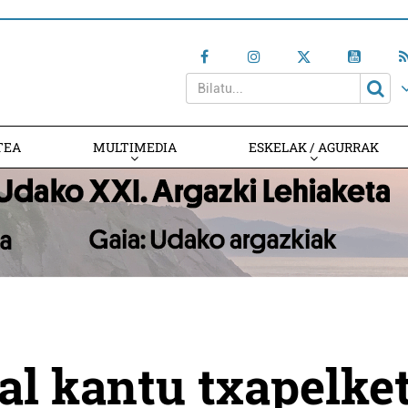
TEA
MULTIMEDIA
ESKELAK / AGURRAK
l kantu txapelke