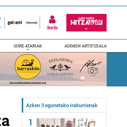
Sartu
GURE ATARIAK
ADIMEN ARTIFIZIALA
Azken 3 egunetako irakurrienak
ta
1