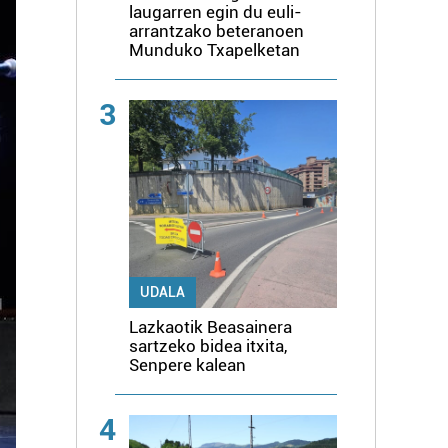
laugarren egin du euli-
arrantzako beteranoen
Munduko Txapelketan
3
UDALA
Lazkaotik Beasainera
sartzeko bidea itxita,
Senpere kalean
4