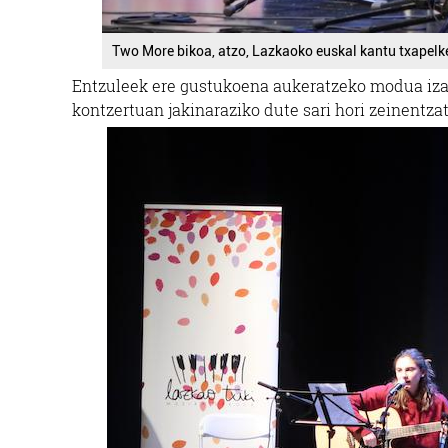
Two More bikoa, atzo, Lazkaoko euskal kantu txapelk
Entzuleek ere gustukoena aukeratzeko modua iza
kontzertuan jakinaraziko dute sari hori zeinentza