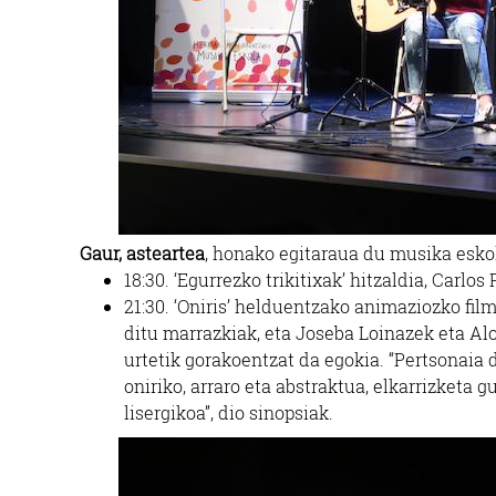
Gaur, asteartea
, honako egitaraua du musika eskol
18:30. ‘Egurrezko trikitixak’ hitzaldia, Carlos
21:30. ‘Oniris’ helduentzako animaziozko fi
ditu marrazkiak, eta Joseba Loinazek eta Alo
urtetik gorakoentzat da egokia. “Pertsonai
oniriko, arraro eta abstraktua, elkarrizketa 
lisergikoa”, dio sinopsiak.