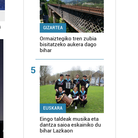
n
GIZARTEA
Ormaiztegiko tren zubia
bisitatzeko aukera dago
bihar
5
EUSKARA
Eingo taldeak musika eta
dantza saioa eskainiko du
bihar Lazkaon