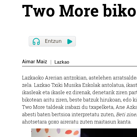
Two More bikoa
Aimar Maiz
Lazkao
Lazkaoko Arerian antzokian, astelehen arratsalde
zela. Lazkao Txiki Musika Eskolak antolatua, ikas
ikasleak eta ikasle ez direnak, denetarik ziren par
bikotean aritu ziren, beste batzuk hirukoan, edo 
Two More taldeak irabazi du txapelketa, Ane Azka
abesti baten bertsioa interpretatu zuten,
Beti zine
ahotsetara goxo aireratu zuten maitasun kanta.