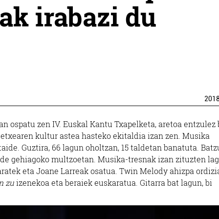
k irabazi du
201
an ospatu zen IV. Euskal Kantu Txapelketa, aretoa entzulez 
tetxearen kultur astea hasteko ekitaldia izan zen. Musika
taide. Guztira, 66 lagun oholtzan, 15 taldetan banatuta. Bat
kide gehiagoko multzoetan. Musika-tresnak izan zituzten la
ratek eta Joane Larreak osatua. Twin Melody ahizpa ordizi
n zu
izenekoa eta beraiek euskaratua. Gitarra bat lagun, bi