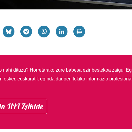
so nahi dituzu?
Horretarako zure babesa ezinbestekoa zaigu. Eg
i esker, euskaratik eginda dagoen tokiko informazio profesiona
in HITZAkide