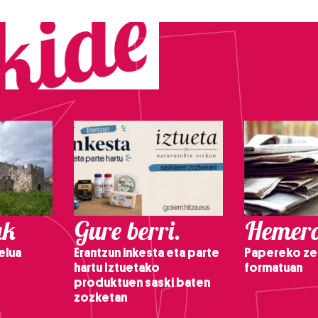
ak
Gure berri.
Hemero
elua
Erantzun inkesta eta parte
Papereko ze
hartu Iztuetako
formatuan
produktuen saski baten
zozketan