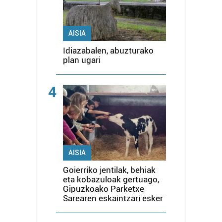
AISIA
Idiazabalen, abuzturako
plan ugari
4
AISIA
Goierriko jentilak, behiak
eta kobazuloak gertuago,
Gipuzkoako Parketxe
Sarearen eskaintzari esker