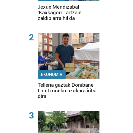
Jexux Mendizabal
'Kaxkagorri' artzain
zaldibiarra hil da
2
EKONOMIA
Telleria gaztak Donibane
Lohitzuneko azokara iritsi
dira
3