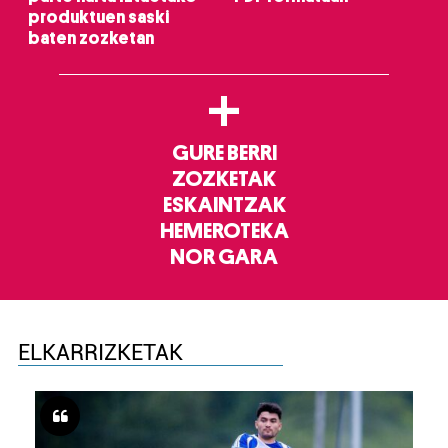
produktuen saski
baten zozketan
+
GURE BERRI
ZOZKETAK
ESKAINTZAK
HEMEROTEKA
NOR GARA
ELKARRIZKETAK