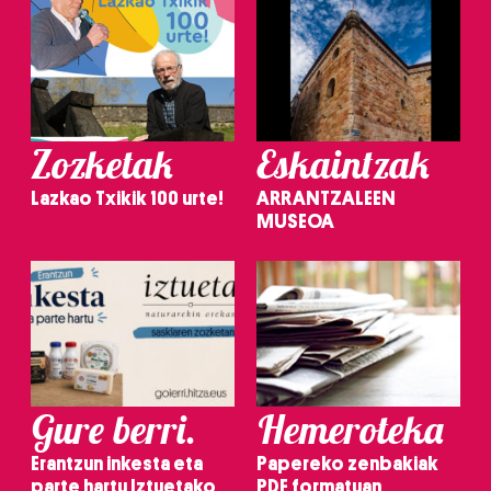
Zozketak
Eskaintzak
Lazkao Txikik 100 urte!
ARRANTZALEEN
MUSEOA
Gure berri.
Hemeroteka
Erantzun inkesta eta
Papereko zenbakiak
parte hartu Iztuetako
PDF formatuan