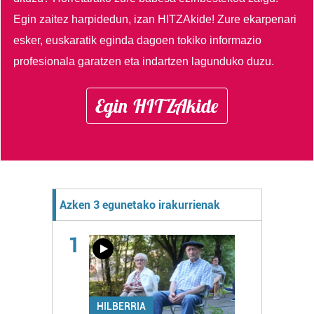
Egin zaitez harpidedun, izan HITZAkide!
Zure ekarpenari
esker, euskaratik eginda dagoen tokiko informazio
profesionala garatzen eta indartzen lagunduko duzu.
Egin HITZAkide
Azken 3 egunetako irakurrienak
1
HILBERRIA