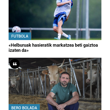
FUTBOLA
«Helburuak hasieratik markatzea beti gaiztoa
izaten da»
BERO BOLADA