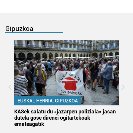
Gipuzkoa
EUSKAL HERRIA, GIPUZKOA
KASek salatu du «jazarpen poliziala» jasan
Pa
dutela gose direnei ogitartekoak
da
emateagatik
«s