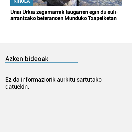
KIROLA
Unai Urkia zegamarrak laugarren egin du euli-
arrantzako beteranoen Munduko Txapelketan
Azken bideoak
Ez da informaziorik aurkitu sartutako
datuekin.