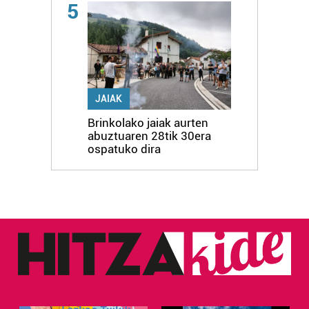
5
JAIAK
Brinkolako jaiak aurten
abuztuaren 28tik 30era
ospatuko dira