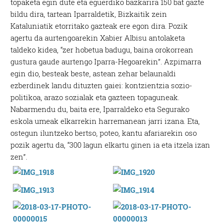
topaketa egin dute eta eguerdiko bazkarira 150 bat gazte
bildu dira, tartean Iparraldetik, Bizkaitik zein
Kataluniatik etorritako gazteak ere egon dira. Pozik
agertu da aurtengoarekin Xabier Albisu antolaketa
taldeko kidea, “zer hobetua badugu, baina orokorrean
gustura gaude aurtengo Iparra-Hegoarekin”. Azpimarra
egin dio, besteak beste, astean zehar belaunaldi
ezberdinek landu dituzten gaiei: kontzientzia sozio-
politikoa, arazo sozialak eta gazteen topaguneak.
Nabarmendu du, baita ere, Iparraldeko eta Segurako
eskola umeak elkarrekin harremanean jarri izana. Eta,
ostegun iluntzeko bertso, poteo, kantu afariarekin oso
pozik agertu da, “300 lagun elkartu ginen ia eta itzela izan
zen”.