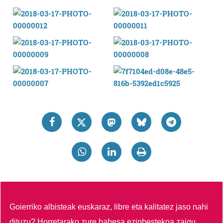
Goierriko albisteak euskaraz, libre eta kalitatez jaso nahi
dituzu?
Horretarako zure babesa ezinbestekoa zaigu.