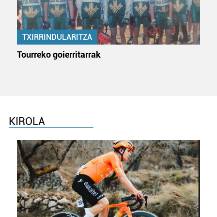
TXIRRINDULARITZA
Tourreko goierritarrak
KIROLA