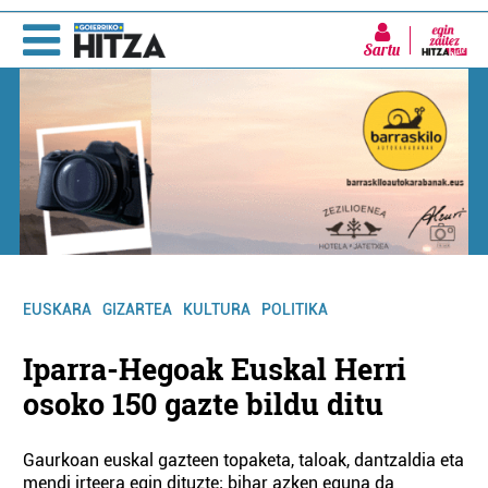
Sartu
EUSKARA
GIZARTEA
KULTURA
POLITIKA
Iparra-Hegoak Euskal Herri
osoko 150 gazte bildu ditu
Gaurkoan euskal gazteen topaketa, taloak, dantzaldia eta
mendi irteera egin dituzte; bihar azken eguna da