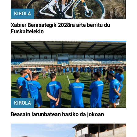
KIROLA
Xabier Berasategik 2028ra arte berritu du
Euskaltelekin
KIROLA
Beasain larunbatean hasiko da jokoan