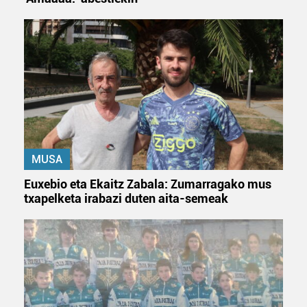
MUSA
Euxebio eta Ekaitz Zabala: Zumarragako mus
txapelketa irabazi duten aita-semeak