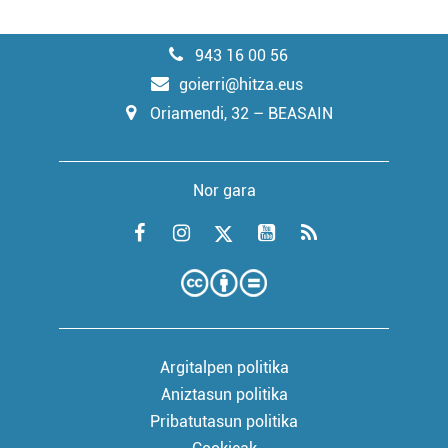
943 16 00 56
goierri@hitza.eus
Oriamendi, 32 – BEASAIN
Nor gara
Argitalpen politika
Aniztasun politika
Pribatutasun politika