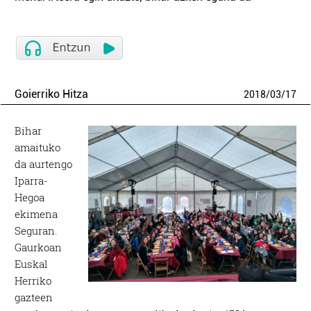
Goierriko Hitza
2018
/
03
/
17
Bihar
amaituko
da aurtengo
Iparra-
Hegoa
ekimena
Seguran.
Gaurkoan
Euskal
Herriko
gazteen