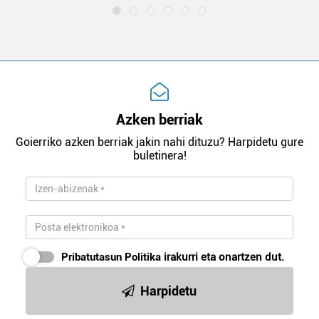
Azken berriak
Goierriko azken berriak jakin nahi dituzu? Harpidetu gure
buletinera!
Pribatutasun Politika
irakurri eta onartzen dut.
Harpidetu