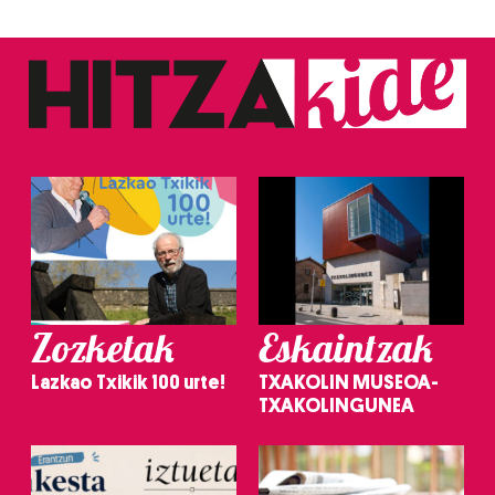
Zozketak
Eskaintzak
Lazkao Txikik 100 urte!
TXAKOLIN MUSEOA-
TXAKOLINGUNEA