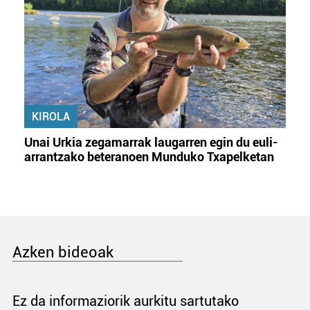
KIROLA
Unai Urkia zegamarrak laugarren egin du euli-
arrantzako beteranoen Munduko Txapelketan
Azken bideoak
Ez da informaziorik aurkitu sartutako