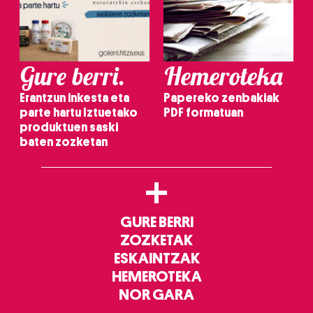
Gure berri.
Hemeroteka
Erantzun inkesta eta
Papereko zenbakiak
parte hartu Iztuetako
PDF formatuan
produktuen saski
baten zozketan
+
GURE BERRI
ZOZKETAK
ESKAINTZAK
HEMEROTEKA
NOR GARA