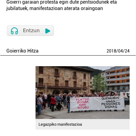
Goierri garaian protesta egin dute pentsiodunek eta
jubilatuek, manifestazioan aterata oraingoan
Goierriko Hitza
2018
/
04
/
24
Legazpiko manifestazioa