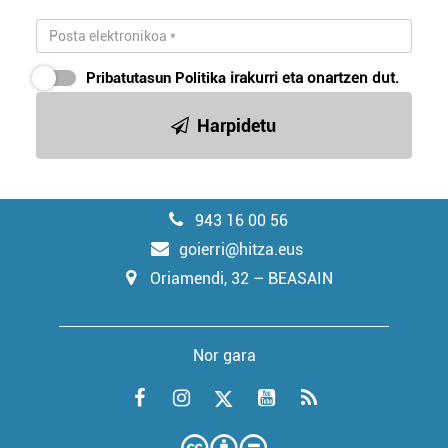
Pribatutasun Politika
irakurri eta onartzen dut.
Harpidetu
943 16 00 56
goierri@hitza.eus
Oriamendi, 32 – BEASAIN
Nor gara