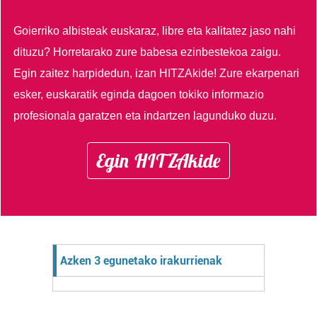
Goierriko albisteak euskaraz, libre eta kalitatez jaso nahi
dituzu?
Horretarako zure babesa ezinbestekoa zaigu.
Egin zaitez harpidedun, izan HITZAkide!
Zure ekarpenari
esker, euskaratik eginda dagoen tokiko informazio
profesionala garatzen eta indartzen lagunduko duzu.
Egin HITZAkide
Azken 3 egunetako irakurrienak