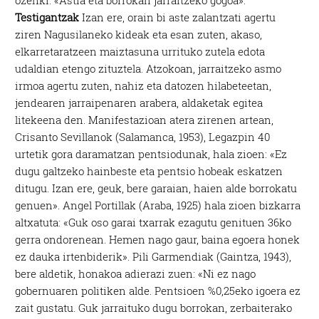
ozenki: «Astia eta borrokan jarraitzeko gogoa».
Testigantzak
Izan ere, orain bi aste zalantzati agertu
ziren Nagusilaneko kideak eta esan zuten, akaso,
elkarretaratzeen maiztasuna urrituko zutela edota
udaldian etengo zituztela. Atzokoan, jarraitzeko asmo
irmoa agertu zuten, nahiz eta datozen hilabeteetan,
jendearen jarraipenaren arabera, aldaketak egitea
litekeena den. Manifestazioan atera zirenen artean,
Crisanto Sevillanok (Salamanca, 1953), Legazpin 40
urtetik gora daramatzan pentsiodunak, hala zioen: «Ez
dugu galtzeko hainbeste eta pentsio hobeak eskatzen
ditugu. Izan ere, geuk, bere garaian, haien alde borrokatu
genuen». Angel Portillak (Araba, 1925) hala zioen bizkarra
altxatuta: «Guk oso garai txarrak ezagutu genituen 36ko
gerra ondorenean. Hemen nago gaur, baina egoera honek
ez dauka irtenbiderik». Pili Garmendiak (Gaintza, 1943),
bere aldetik, honakoa adierazi zuen: «Ni ez nago
gobernuaren politiken alde. Pentsioen %0,25eko igoera ez
zait gustatu. Guk jarraituko dugu borrokan, zerbaiterako