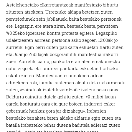
Astelehenetako elkarretaratzeak manifestazio bihurtu
zituzten atzokoan. Urretxuko aldapa betetzen zuten
pentsiodunek zein jubilatuek, baita bestelako pertsonek
ere. Legazpin ere atera ziren, besteak beste, pentsioen
%0,25eko igoeraren kontra protesta egitera. Legazpiko
udaletxearen aurrean pertsona asko zegoen 12:00ak jo
aurretik. Egin berri duten pankarta eskuetan hartu zuten,
eta Juanjo Zubilagak bozgorailutik manifestua irakurri
zuen. Aurretik, baina, pankarta eramaten emakumezko
gutxi zegoela eta, andreei pankarta eskuetan hartzeko
eskatu zieten. Manifestuan esandakoen artean,
adinekoen rola, familia sisteman aldatu dela nabarmendu
zuten, «zainduak izatetik zaintzaile izatera pasa gara».
Beldurra gainditu dutela gehitu zuten: «9 milioi lagun
garela konturatu gara eta gure botoen indarrari esker
gobernuak hankaz gora jar ditzakegu». Irabazien
bestelako banaketa baten aldeko aldarria egin zuten eta
bataila irabazteko behar dutena badutela adierazi zuten