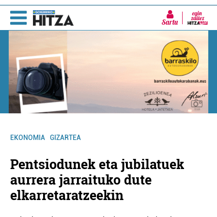
Sartu
EKONOMIA
GIZARTEA
Pentsiodunek eta jubilatuek
aurrera jarraituko dute
elkarretaratzeekin