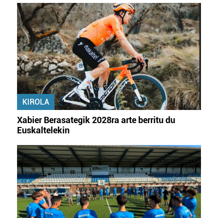
KIROLA
Xabier Berasategik 2028ra arte berritu du
Euskaltelekin