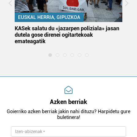
EUSKAL HERRIA, GIPUZKOA
KASek salatu du «jazarpen poliziala» jasan
Pa
dutela gose direnei ogitartekoak
da
emateagatik
«s
Azken berriak
Goierriko azken berriak jakin nahi dituzu? Harpidetu gure
buletinera!