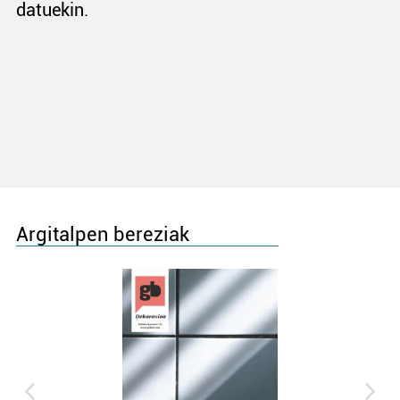
datuekin.
Argitalpen bereziak