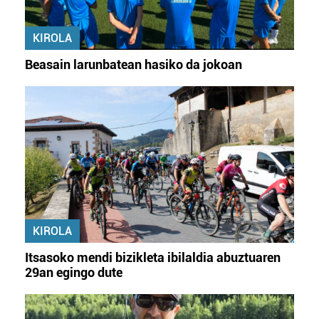
KIROLA
Beasain larunbatean hasiko da jokoan
KIROLA
Itsasoko mendi bizikleta ibilaldia abuztuaren
29an egingo dute