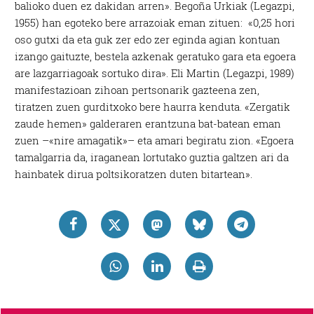
balioko duen ez dakidan arren». Begoña Urkiak (Legazpi,
1955) han egoteko bere arrazoiak eman zituen: «0,25 hori
oso gutxi da eta guk zer edo zer eginda agian kontuan
izango gaituzte, bestela azkenak geratuko gara eta egoera
are lazgarriagoak sortuko dira». Eli Martin (Legazpi, 1989)
manifestazioan zihoan pertsonarik gazteena zen,
tiratzen zuen gurditxoko bere haurra kenduta. «Zergatik
zaude hemen» galderaren erantzuna bat-batean eman
zuen –«nire amagatik»– eta amari begiratu zion. «Egoera
tamalgarria da, iraganean lortutako guztia galtzen ari da
hainbatek dirua poltsikoratzen duten bitartean».