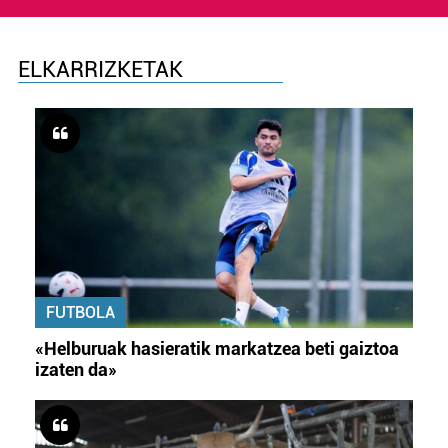
ELKARRIZKETAK
FUTBOLA
«Helburuak hasieratik markatzea beti gaiztoa
izaten da»