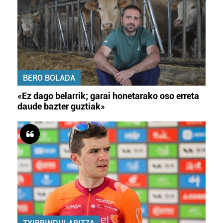
BERO BOLADA
«Ez dago belarrik; garai honetarako oso erreta
daude bazter guztiak»