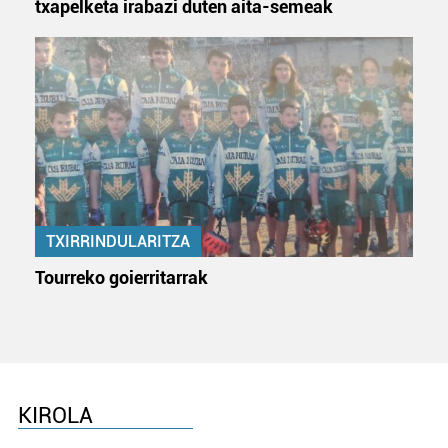
txapelketa irabazi duten aita-semeak
TXIRRINDULARITZA
Tourreko goierritarrak
KIROLA