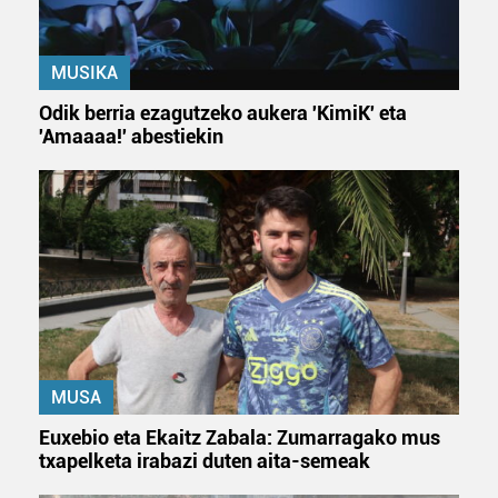
MUSIKA
Odik berria ezagutzeko aukera 'KimiK' eta
'Amaaaa!' abestiekin
MUSA
Euxebio eta Ekaitz Zabala: Zumarragako mus
txapelketa irabazi duten aita-semeak