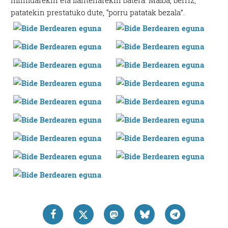
mihiluarekin eta llantenarekin batera. Malba, berriz,
patatekin prestatuko dute, “porru patatak bezala”.