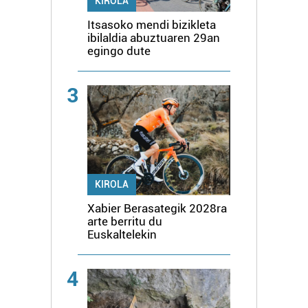
KIROLA
Itsasoko mendi bizikleta
ibilaldia abuztuaren 29an
egingo dute
3
KIROLA
Xabier Berasategik 2028ra
arte berritu du
Euskaltelekin
4