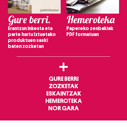
Gure berri.
Hemeroteka
Erantzun inkesta eta
Papereko zenbakiak
parte hartu Iztuetako
PDF formatuan
produktuen saski
baten zozketan
+
GURE BERRI
ZOZKETAK
ESKAINTZAK
HEMEROTEKA
NOR GARA