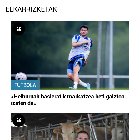
ELKARRIZKETAK
FUTBOLA
«Helburuak hasieratik markatzea beti gaiztoa
izaten da»