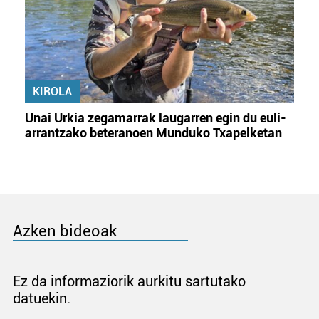
KIROLA
Unai Urkia zegamarrak laugarren egin du euli-
arrantzako beteranoen Munduko Txapelketan
Azken bideoak
Ez da informaziorik aurkitu sartutako
datuekin.