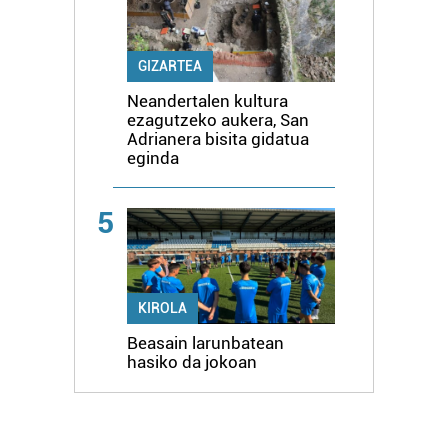
GIZARTEA
Neandertalen kultura
ezagutzeko aukera, San
Adrianera bisita gidatua
eginda
5
KIROLA
Beasain larunbatean
hasiko da jokoan