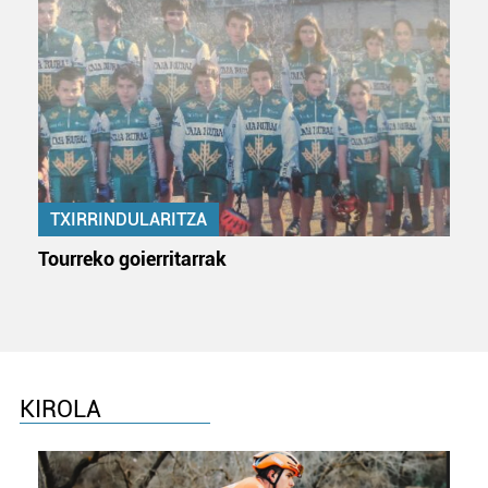
TXIRRINDULARITZA
Tourreko goierritarrak
KIROLA