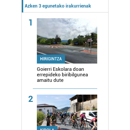
Azken 3 egunetako irakurrienak
1
HIRIGINTZA
Goierri Eskolara doan
errepideko biribilgunea
amaitu dute
2