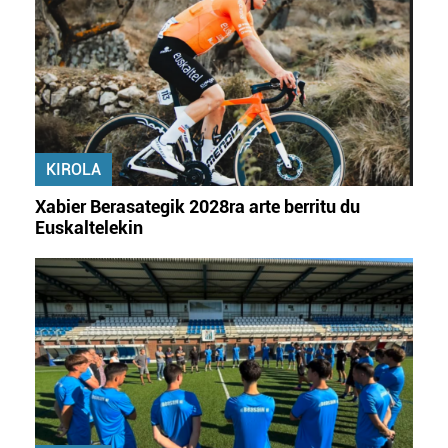
KIROLA
Xabier Berasategik 2028ra arte berritu du
Euskaltelekin