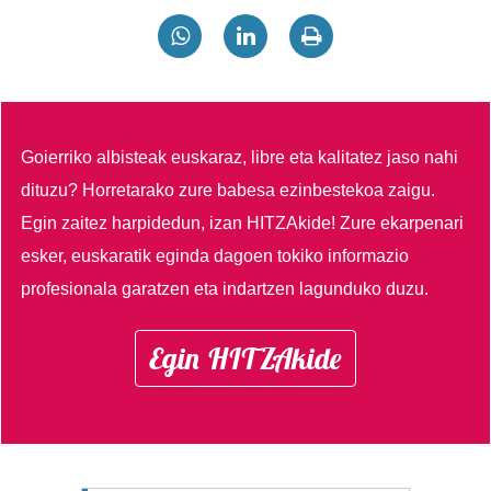
Goierriko albisteak euskaraz, libre eta kalitatez jaso nahi
dituzu?
Horretarako zure babesa ezinbestekoa zaigu.
Egin zaitez harpidedun, izan HITZAkide!
Zure ekarpenari
esker, euskaratik eginda dagoen tokiko informazio
profesionala garatzen eta indartzen lagunduko duzu.
Egin HITZAkide