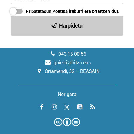
Pribatutasun Politika
irakurri eta onartzen dut.
Harpidetu
943 16 00 56
goierri@hitza.eus
Oriamendi, 32 – BEASAIN
Nor gara