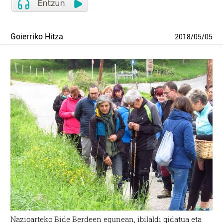
Goierriko Hitza
2018
/
05
/
05
Nazioarteko Bide Berdeen egunean, ibilaldi gidatua eta