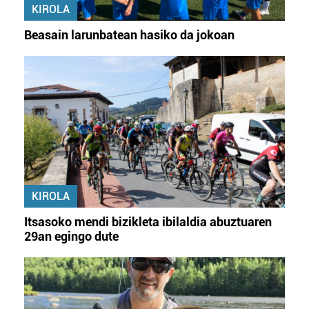
KIROLA
Beasain larunbatean hasiko da jokoan
KIROLA
Itsasoko mendi bizikleta ibilaldia abuztuaren
29an egingo dute