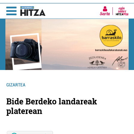
Sartu
GIZARTEA
Bide Berdeko landareak
platerean