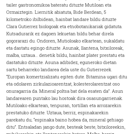
tailer gastronomikoa bateratu dituzte Mutiloan eta
Ormaiztegin. Liernitik abiatuta, Bide Berdean, 5
kilometroko ibilbidean, hainbat landare bildu dituzte
Clara Gutierrez biologoak eta etnobotanikariak gidatuta.
Kutsadurarik ez dagoen lekuetan bildu behar direla
gogorarazi du. Ondoren, Mutioloako elkartean, sukaldatu
eta dastatu egingo dituzte. Asunak, llantena, bitxiloreak,
malba, uztaua… denetik bildu, hainbat plater prestatu eta
dastatuko dituzte. Asuna adibidez, eguneroko dietan
sartu beharreko landarea dela uste du Gutierrezek.
“Europan komertzializatu egiten dute. Bitamina ugari ditu
eta odolaren zirkulazioarentzat, kolesterolarentzat oso
onuragarria da. Mineral poltsa bat dela esaten da”. Asun
landarearen puntako lau hostoak dira osasungarrienak.
Mutiloako elkartean, tenpuran, tortillan eta arrozarekin
prestatuko dituzte. Uztaua, berriz, espinakarekin
parekatu du; “espinaka baino hobea da, mineral gehiago
ditu”. Entsaladan jango dute, besteak beste, bitxiloreekin,