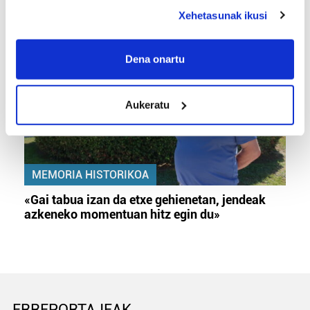
deklaraziotik edo Privacy triggerean klikatuz.
gehiago motibatzen zaitu»
Xehetasunak ikusi
If you allow, we would also like to:
Collect information about your geographical
Dena onartu
location which can be accurate to within several
meters
Aukeratu
Identify your device by actively scanning it for
specific characteristics (fingerprinting)
Find out more about how your personal data is processed
and set your preferences in the
details section
.
MEMORIA HISTORIKOA
Guk eta gure bazkideek zure datu pertsonalak
«Gai tabua izan da etxe gehienetan, jendeak
prozesatzen ditugu, zure IP zenbakia, besteak beste,
azkeneko momentuan hitz egin du»
teknologia erabiliz, cookieak adibidez, iragarki eta eduki
pertsonalizatuak eskaintzeko, iragarkiak eta edukia
neurtzeko, jendeari buruzko informazioa biltzeko eta
produktuak garatzeko. Zure datuak nork eta zertarako
erabiltzen dituen hauta dezakezu.
ERREPORTAJEAK