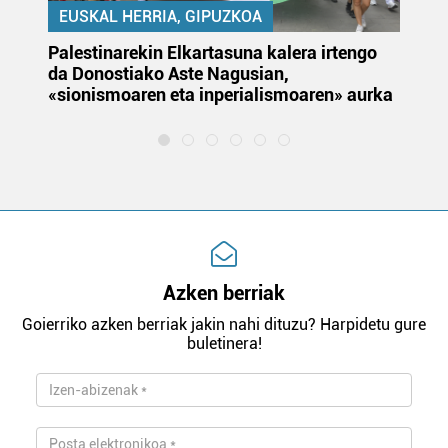
EUSKAL HERRIA, GIPUZKOA
Palestinarekin Elkartasuna kalera irtengo
Do
da Donostiako Aste Nagusian,
du
«sionismoaren eta inperialismoaren» aurka
et
Azken berriak
Goierriko azken berriak jakin nahi dituzu? Harpidetu gure
buletinera!