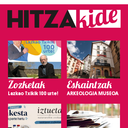
Zozketak
Eskaintzak
Lazkao Txikik 100 urte!
ARKEOLOGIA MUSEOA