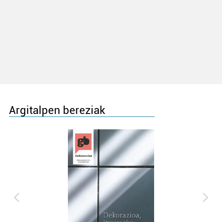
Argitalpen bereziak