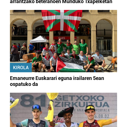
arrantzako beteranoen Munduko Txapelketan
KIROLA
Emaneurre Euskarari eguna irailaren 5ean
ospatuko da