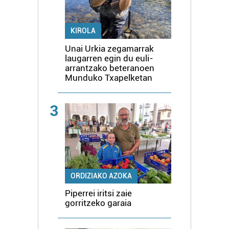
KIROLA
Unai Urkia zegamarrak
laugarren egin du euli-
arrantzako beteranoen
Munduko Txapelketan
3
ORDIZIAKO AZOKA
Piperrei iritsi zaie
gorritzeko garaia