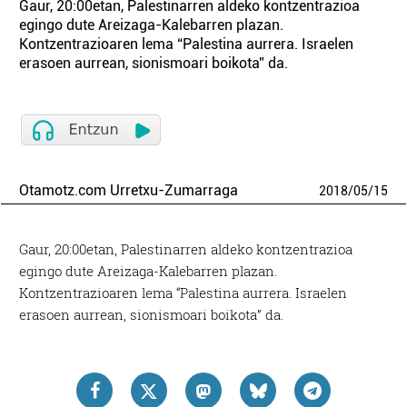
Gaur, 20:00etan, Palestinarren aldeko kontzentrazioa
egingo dute Areizaga-Kalebarren plazan.
Kontzentrazioaren lema “Palestina aurrera. Israelen
erasoen aurrean, sionismoari boikota” da.
Otamotz.com Urretxu-Zumarraga
2018
/
05
/
15
Gaur, 20:00etan, Palestinarren aldeko kontzentrazioa
egingo dute Areizaga-Kalebarren plazan.
Kontzentrazioaren lema “Palestina aurrera. Israelen
erasoen aurrean, sionismoari boikota” da.