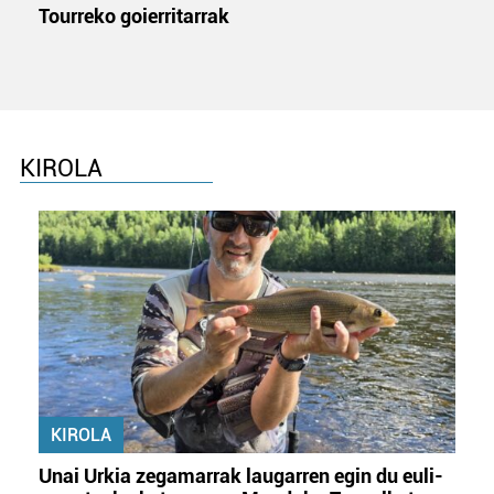
Tourreko goierritarrak
KIROLA
KIROLA
Unai Urkia zegamarrak laugarren egin du euli-