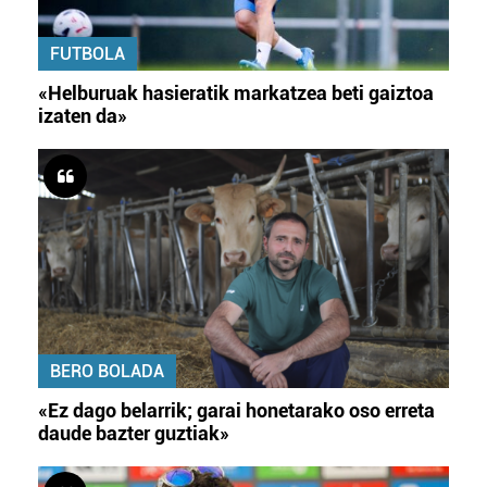
FUTBOLA
«Helburuak hasieratik markatzea beti gaiztoa
izaten da»
BERO BOLADA
«Ez dago belarrik; garai honetarako oso erreta
daude bazter guztiak»