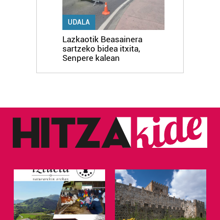
UDALA
Lazkaotik Beasainera
sartzeko bidea itxita,
Senpere kalean