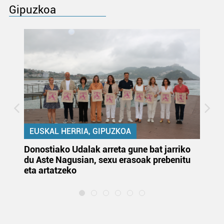
Gipuzkoa
EUSKAL HERRIA, GIPUZKOA
Donostiako Udalak arreta gune bat jarriko
Ur
du Aste Nagusian, sexu erasoak prebenitu
es
eta artatzeko
lu