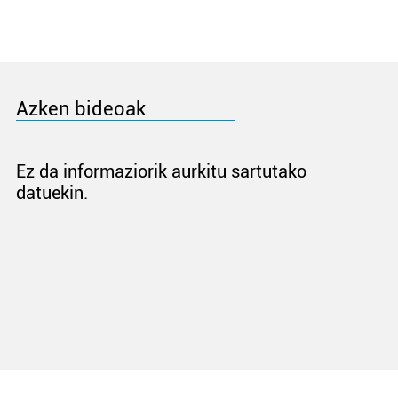
Azken bideoak
Ez da informaziorik aurkitu sartutako
datuekin.