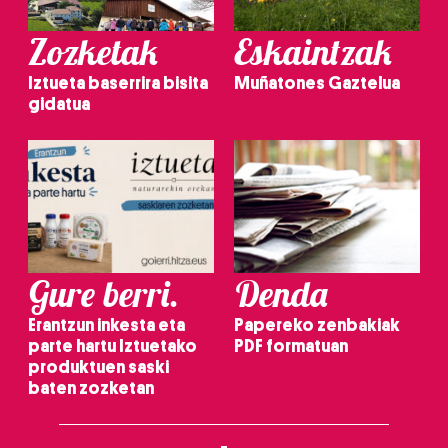
Zozketak
Eskaintzak
Iztueta baserrira bisita
Muñatones Gaztelua
gidatua
Gure berri.
Denda
Erantzun inkesta eta
Papereko zenbakiak
parte hartu Iztuetako
PDF formatuan
produktuen saski
baten zozketan