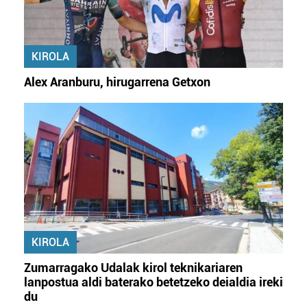
KIROLA
Alex Aranburu, hirugarrena Getxon
KIROLA
Zumarragako Udalak kirol teknikariaren
lanpostua aldi baterako betetzeko deialdia ireki
du