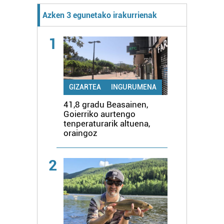
Azken 3 egunetako irakurrienak
1
GIZARTEA
INGURUMENA
41,8 gradu Beasainen,
Goierriko aurtengo
tenperaturarik altuena,
oraingoz
2