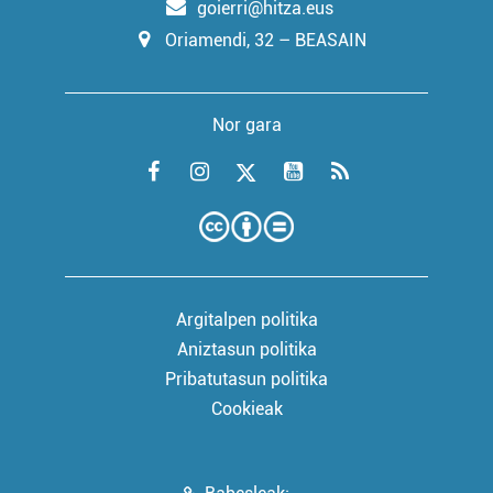
goierri@hitza.eus
Oriamendi, 32 – BEASAIN
Nor gara
Argitalpen politika
Aniztasun politika
Pribatutasun politika
Cookieak