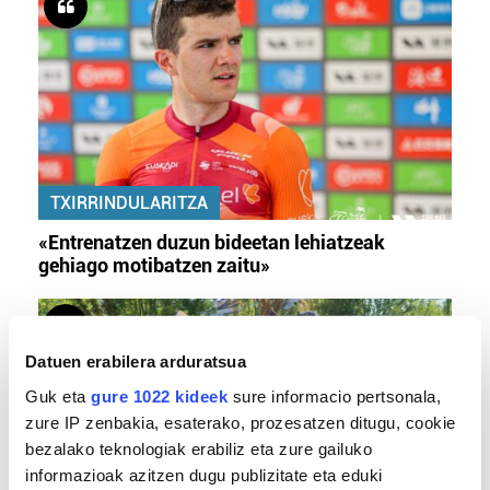
TXIRRINDULARITZA
«Entrenatzen duzun bideetan lehiatzeak
gehiago motibatzen zaitu»
Datuen erabilera arduratsua
Guk eta
gure 1022 kideek
sure informacio pertsonala,
zure IP zenbakia, esaterako, prozesatzen ditugu, cookie
bezalako teknologiak erabiliz eta zure gailuko
informazioak azitzen dugu publizitate eta eduki