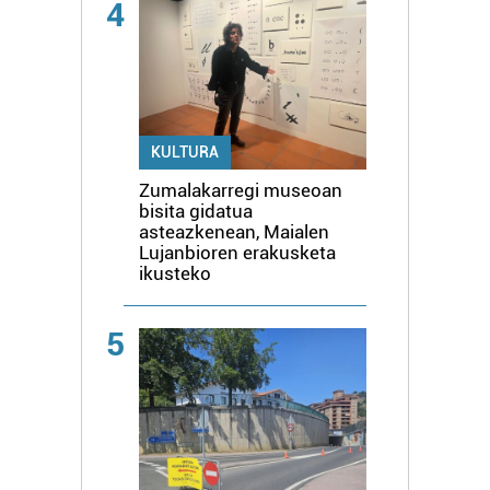
4
KULTURA
Zumalakarregi museoan
bisita gidatua
asteazkenean, Maialen
Lujanbioren erakusketa
ikusteko
5