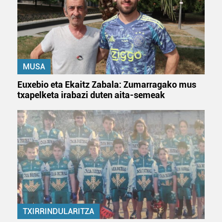
zerbitzuak hobetzeko asmoz, cookie teknologiaz
baliatzen gara. Ohar hau onartuz gero, teknologia hori
erabiltzeko baimen esplizitua ematen diguzu.
Gehiago
irakurri
MUSA
Euxebio eta Ekaitz Zabala: Zumarragako mus
txapelketa irabazi duten aita-semeak
TXIRRINDULARITZA