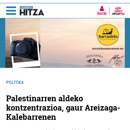
Sartu
POLITIKA
Palestinarren aldeko
kontzentrazioa, gaur Areizaga-
Kalebarrenen