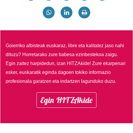
Goierriko albisteak euskaraz, libre eta kalitatez jaso nahi
dituzu?
Horretarako zure babesa ezinbestekoa zaigu.
Egin zaitez harpidedun, izan HITZAkide!
Zure ekarpenari
esker, euskaratik eginda dagoen tokiko informazio
profesionala garatzen eta indartzen lagunduko duzu.
Egin HITZAkide