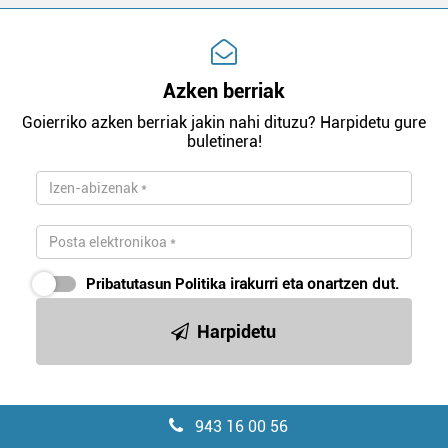
Azken berriak
Goierriko azken berriak jakin nahi dituzu? Harpidetu gure
buletinera!
Pribatutasun Politika
irakurri eta onartzen dut.
Harpidetu
943 16 00 56