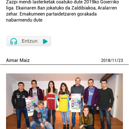
Zazpi mendi lasterketak osatuko dute 2019ko Goierriko
liga. Ekainaren 8an jokatuko da Zaldibiakoa, Aralarren
zehar. Emakumeen partaidetzaren gorakada
nabarmendu dute
Aimar Maiz
2018
/
11
/
23