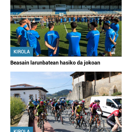
KIROLA
Beasain larunbatean hasiko da jokoan
KIROLA