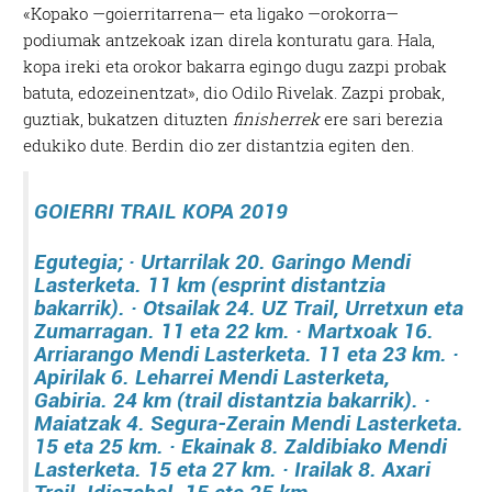
«Kopako —goierritarrena— eta ligako —orokorra—
podiumak antzekoak izan direla konturatu gara. Hala,
kopa ireki eta orokor bakarra egingo dugu zazpi probak
batuta, edozeinentzat», dio Odilo Rivelak. Zazpi probak,
guztiak, bukatzen dituzten
finisherrek
ere sari berezia
edukiko dute. Berdin dio zer distantzia egiten den.
GOIERRI TRAIL KOPA 2019
Egutegia;
· Urtarrilak 20.
Garingo Mendi
Lasterketa. 11 km (esprint distantzia
bakarrik).
· Otsailak 24.
UZ Trail, Urretxun eta
Zumarragan. 11 eta 22 km.
· Martxoak 16.
Arriarango Mendi Lasterketa. 11 eta 23 km.
·
Apirilak 6.
Leharrei Mendi Lasterketa,
Gabiria. 24 km (trail distantzia bakarrik).
·
Maiatzak 4.
Segura-Zerain Mendi Lasterketa.
15 eta 25 km.
· Ekainak 8.
Zaldibiako Mendi
Lasterketa. 15 eta 27 km.
· Irailak 8.
Axari