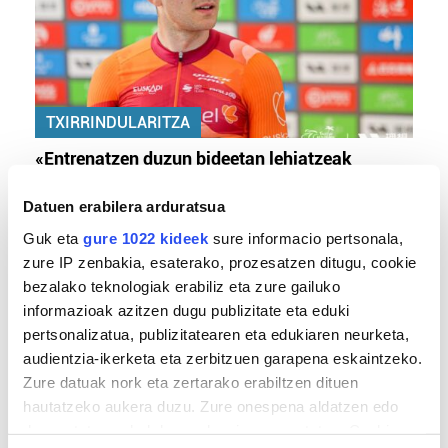
TXIRRINDULARITZA
«Entrenatzen duzun bideetan lehiatzeak
gehiago motibatzen zaitu»
Datuen erabilera arduratsua
Guk eta
gure 1022 kideek
sure informacio pertsonala,
zure IP zenbakia, esaterako, prozesatzen ditugu, cookie
bezalako teknologiak erabiliz eta zure gailuko
informazioak azitzen dugu publizitate eta eduki
pertsonalizatua, publizitatearen eta edukiaren neurketa,
audientzia-ikerketa eta zerbitzuen garapena eskaintzeko.
Zure datuak nork eta zertarako erabiltzen dituen
hautatzeko aukera duzu. Zure onespena aldatzen edo
MEMORIA HISTORIKOA
deuseztatzen ahal duzu edozein momentutan, Cookie