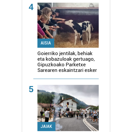
4
AISIA
Goierriko jentilak, behiak
eta kobazuloak gertuago,
Gipuzkoako Parketxe
Sarearen eskaintzari esker
5
JAIAK