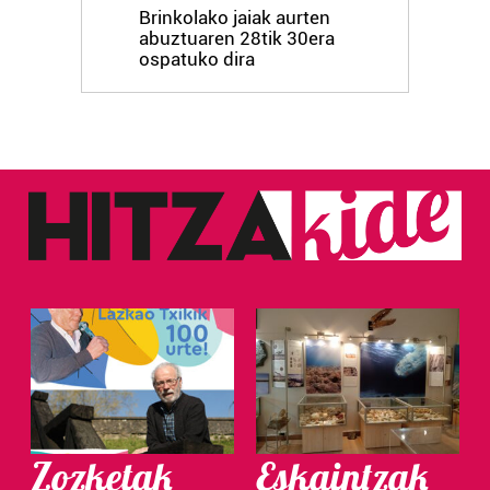
Brinkolako jaiak aurten
abuztuaren 28tik 30era
ospatuko dira
Zozketak
Eskaintzak