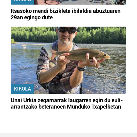
Itsasoko mendi bizikleta ibilaldia abuztuaren
29an egingo dute
KIROLA
Unai Urkia zegamarrak laugarren egin du euli-
arrantzako beteranoen Munduko Txapelketan