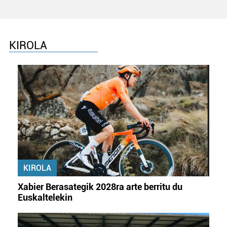
KIROLA
KIROLA
Xabier Berasategik 2028ra arte berritu du
Euskaltelekin