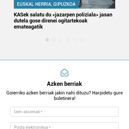
EUSKAL HERRIA, GIPUZKOA
KASek salatu du «jazarpen poliziala» jasan
Pa
dutela gose direnei ogitartekoak
da
emateagatik
«s
Azken berriak
Goierriko azken berriak jakin nahi dituzu? Harpidetu gure
buletinera!