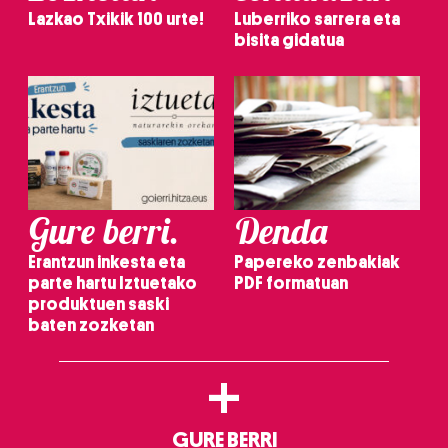
Lazkao Txikik 100 urte!
Luberriko sarrera eta
bisita gidatua
Gure berri.
Denda
Erantzun inkesta eta
Papereko zenbakiak
parte hartu Iztuetako
PDF formatuan
produktuen saski
baten zozketan
+
GURE BERRI