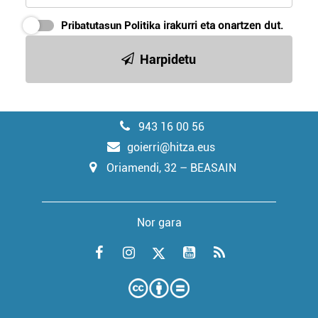
Pribatutasun Politika
irakurri eta onartzen dut.
Harpidetu
943 16 00 56
goierri@hitza.eus
Oriamendi, 32 – BEASAIN
Nor gara