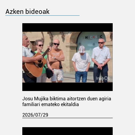
Azken bideoak
Josu Mujika biktima aitortzen duen agiria
familiari emateko ekitaldia
2026/07/29