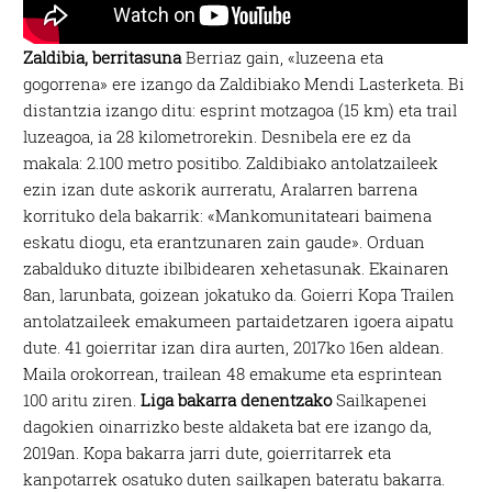
Zaldibia, berritasuna
Berriaz gain, «luzeena eta
gogorrena» ere izango da Zaldibiako Mendi Lasterketa. Bi
distantzia izango ditu: esprint motzagoa (15 km) eta trail
luzeagoa, ia 28 kilometrorekin. Desnibela ere ez da
makala: 2.100 metro positibo. Zaldibiako antolatzaileek
ezin izan dute askorik aurreratu, Aralarren barrena
korrituko dela bakarrik: «Mankomunitateari baimena
eskatu diogu, eta erantzunaren zain gaude». Orduan
zabalduko dituzte ibilbidearen xehetasunak. Ekainaren
8an, larunbata, goizean jokatuko da. Goierri Kopa Trailen
antolatzaileek emakumeen partaidetzaren igoera aipatu
dute. 41 goierritar izan dira aurten, 2017ko 16en aldean.
Maila orokorrean, trailean 48 emakume eta esprintean
100 aritu ziren.
Liga bakarra denentzako
Sailkapenei
dagokien oinarrizko beste aldaketa bat ere izango da,
2019an. Kopa bakarra jarri dute, goierritarrek eta
kanpotarrek osatuko duten sailkapen bateratu bakarra.