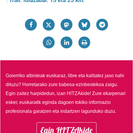
Trail. Idiazabal. 15 eta 25 km.
Goierriko albisteak euskaraz, libre eta kalitatez jaso nahi
dituzu?
Horretarako zure babesa ezinbestekoa zaigu.
Egin zaitez harpidedun, izan HITZAkide!
Zure ekarpenari
esker, euskaratik eginda dagoen tokiko informazio
profesionala garatzen eta indartzen lagunduko duzu.
Egin HITZAkide