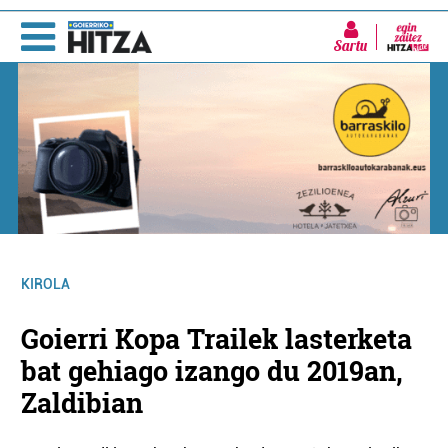
Sartu
KIROLA
Goierri Kopa Trailek lasterketa
bat gehiago izango du 2019an,
Zaldibian