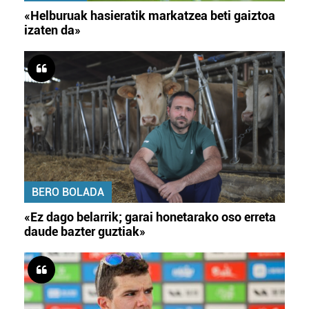
«Helburuak hasieratik markatzea beti gaiztoa
izaten da»
BERO BOLADA
«Ez dago belarrik; garai honetarako oso erreta
daude bazter guztiak»