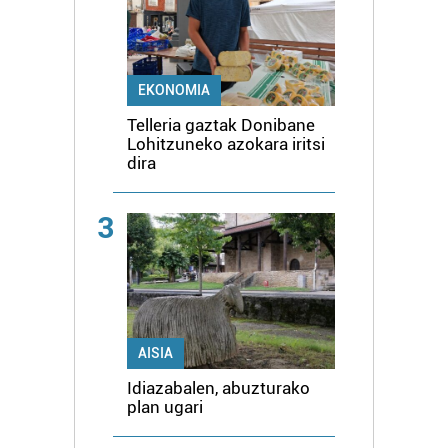
EKONOMIA
Telleria gaztak Donibane
Lohitzuneko azokara iritsi
dira
3
AISIA
Idiazabalen, abuzturako
plan ugari