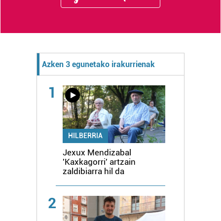
Azken 3 egunetako irakurrienak
1
HILBERRIA
Jexux Mendizabal
'Kaxkagorri' artzain
zaldibiarra hil da
2