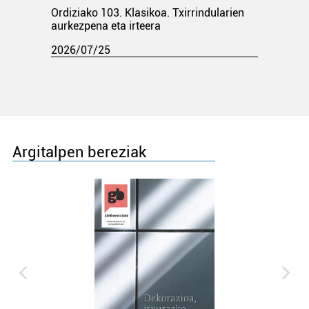
Ordiziako 103. Klasikoa. Txirrindularien
aurkezpena eta irteera
2026/07/25
Argitalpen bereziak