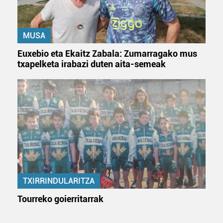
MUSA
Euxebio eta Ekaitz Zabala: Zumarragako mus
txapelketa irabazi duten aita-semeak
TXIRRINDULARITZA
Tourreko goierritarrak