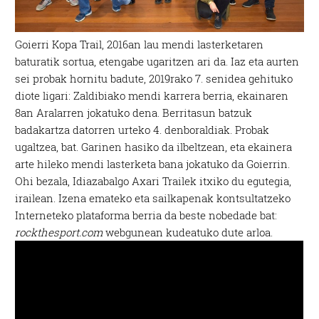
Goierri Kopa Trail, 2016an lau mendi lasterketaren
baturatik sortua, etengabe ugaritzen ari da. Iaz eta aurten
sei probak hornitu badute, 2019rako 7. senidea gehituko
diote ligari: Zaldibiako mendi karrera berria, ekainaren
8an Aralarren jokatuko dena. Berritasun batzuk
badakartza datorren urteko 4. denboraldiak. Probak
ugaltzea, bat. Garinen hasiko da ilbeltzean, eta ekainera
arte hileko mendi lasterketa bana jokatuko da Goierrin.
Ohi bezala, Idiazabalgo Axari Trailek itxiko du egutegia,
irailean. Izena emateko eta sailkapenak kontsultatzeko
Interneteko plataforma berria da beste nobedade bat:
rockthesport.com
webgunean kudeatuko dute arloa.