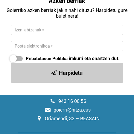
Azken berriak
Goierriko azken berriak jakin nahi dituzu? Harpidetu gure
buletinera!
Pribatutasun Politika
irakurri eta onartzen dut.
Harpidetu
943 16 00 56
goierri@hitza.eus
Oriamendi, 32 – BEASAIN