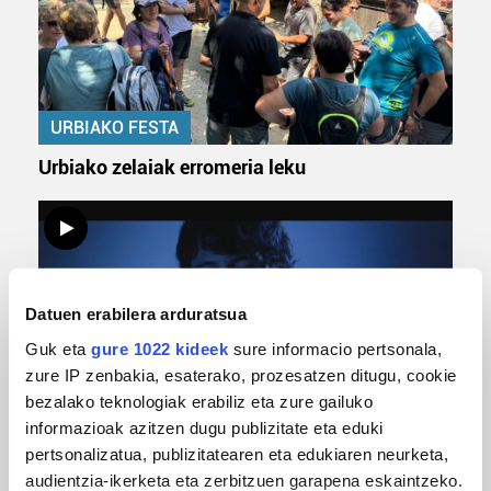
URBIAKO FESTA
Urbiako zelaiak erromeria leku
Datuen erabilera arduratsua
Guk eta
gure 1022 kideek
sure informacio pertsonala,
zure IP zenbakia, esaterako, prozesatzen ditugu, cookie
bezalako teknologiak erabiliz eta zure gailuko
MUSIKA
informazioak azitzen dugu publizitate eta eduki
pertsonalizatua, publizitatearen eta edukiaren neurketa,
Odik berria ezagutzeko aukera 'KimiK' eta
audientzia-ikerketa eta zerbitzuen garapena eskaintzeko.
'Amaaaa!' abestiekin