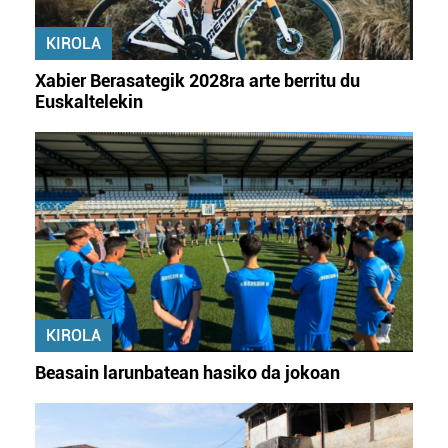
erabiltzeko baimen esplizitua ematen diguzu.
Gehiago
irakurri
KIROLA
Xabier Berasategik 2028ra arte berritu du
Euskaltelekin
KIROLA
Beasain larunbatean hasiko da jokoan