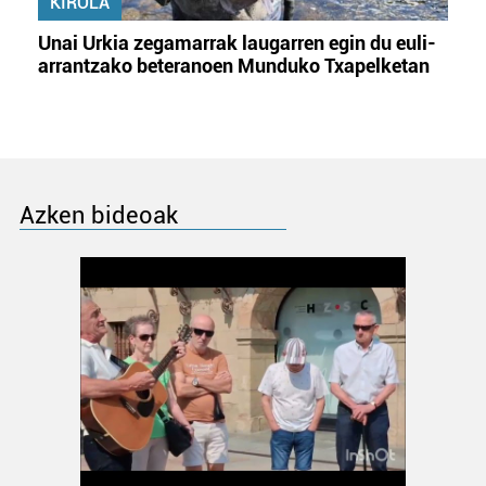
KIROLA
Unai Urkia zegamarrak laugarren egin du euli-
arrantzako beteranoen Munduko Txapelketan
Azken bideoak