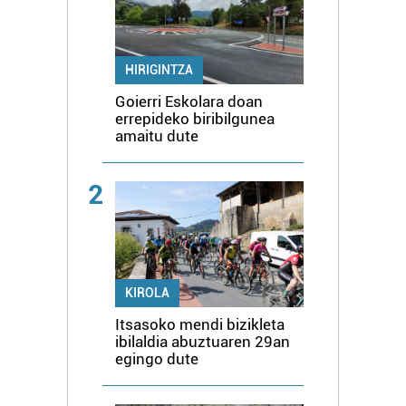
HIRIGINTZA
Goierri Eskolara doan
errepideko biribilgunea
amaitu dute
2
KIROLA
Itsasoko mendi bizikleta
ibilaldia abuztuaren 29an
egingo dute