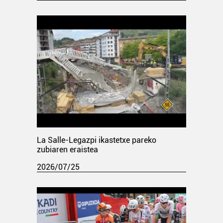
La Salle-Legazpi ikastetxe pareko
zubiaren eraistea
2026/07/25