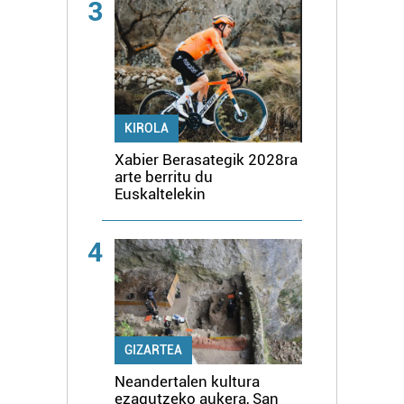
3
KIROLA
Xabier Berasategik 2028ra
arte berritu du
Euskaltelekin
4
GIZARTEA
Neandertalen kultura
ezagutzeko aukera, San