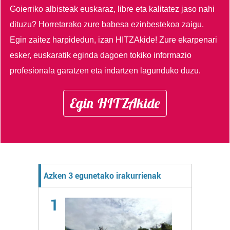
Goierriko albisteak euskaraz, libre eta kalitatez jaso nahi
dituzu?
Horretarako zure babesa ezinbestekoa zaigu.
Egin zaitez harpidedun, izan HITZAkide!
Zure ekarpenari
esker, euskaratik eginda dagoen tokiko informazio
profesionala garatzen eta indartzen lagunduko duzu.
Egin HITZAkide
Azken 3 egunetako irakurrienak
1