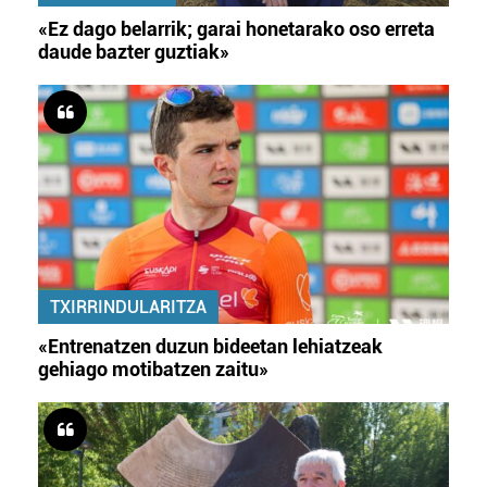
«Ez dago belarrik; garai honetarako oso erreta
daude bazter guztiak»
TXIRRINDULARITZA
«Entrenatzen duzun bideetan lehiatzeak
gehiago motibatzen zaitu»