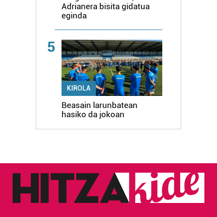
Adrianera bisita gidatua
eginda
5
KIROLA
Beasain larunbatean
hasiko da jokoan