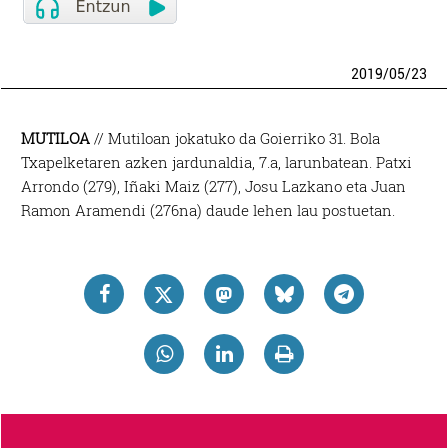
2019
/
05
/
23
MUTILOA
// Mutiloan jokatuko da Goierriko 31. Bola
Txapelketaren azken jardunaldia, 7.a, larunbatean. Patxi
Arrondo (279), Iñaki Maiz (277), Josu Lazkano eta Juan
Ramon Aramendi (276na) daude lehen lau postuetan.