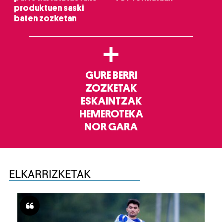
produktuen saski
baten zozketan
+
GURE BERRI
ZOZKETAK
ESKAINTZAK
HEMEROTEKA
NOR GARA
ELKARRIZKETAK