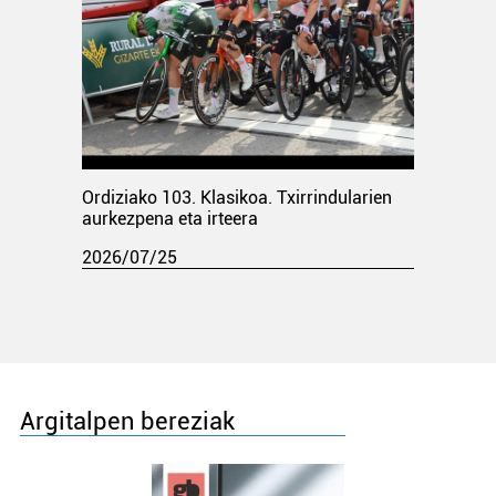
Ordiziako 103. Klasikoa. Txirrindularien
aurkezpena eta irteera
2026/07/25
Argitalpen bereziak