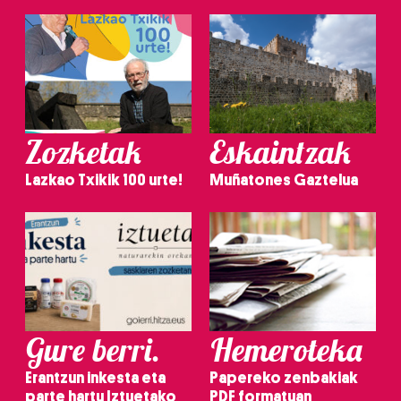
Zozketak
Eskaintzak
Lazkao Txikik 100 urte!
Muñatones Gaztelua
Gure berri.
Hemeroteka
Erantzun inkesta eta
Papereko zenbakiak
parte hartu Iztuetako
PDF formatuan