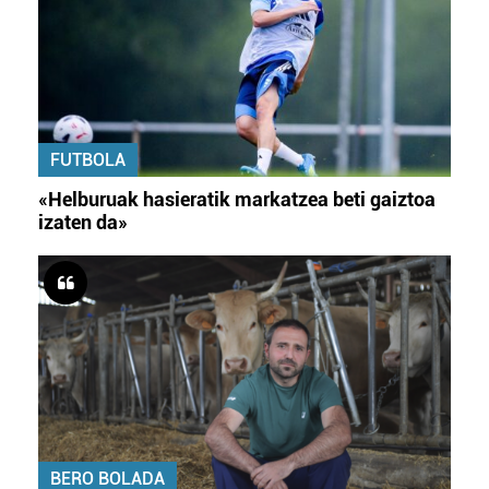
FUTBOLA
«Helburuak hasieratik markatzea beti gaiztoa
izaten da»
BERO BOLADA