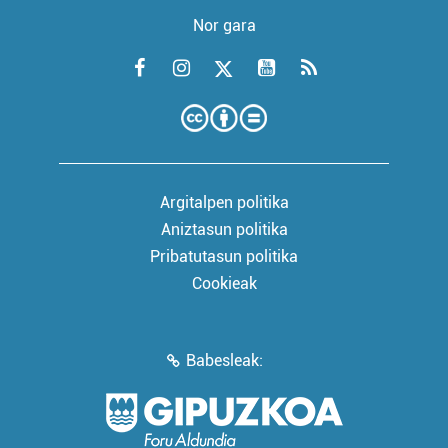
Nor gara
Argitalpen politika
Aniztasun politika
Pribatutasun politika
Cookieak
Babesleak: