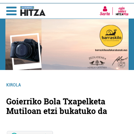
Sartu
KIROLA
Goierriko Bola Txapelketa
Mutiloan etzi bukatuko da