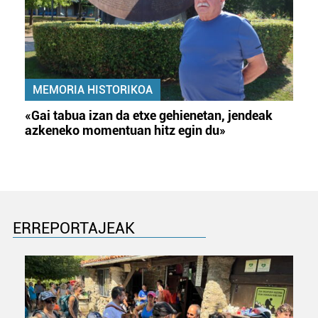
MEMORIA HISTORIKOA
«Gai tabua izan da etxe gehienetan, jendeak
azkeneko momentuan hitz egin du»
ERREPORTAJEAK