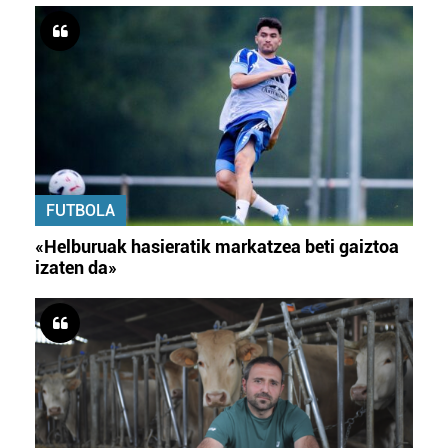
FUTBOLA
«Helburuak hasieratik markatzea beti gaiztoa
izaten da»