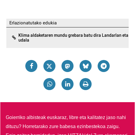
Erlazionatutako edukia
Klima aldaketaren mundu grebara batu dira Landarlan eta
udala
Goierriko albisteak euskaraz, libre eta kalitatez jaso nahi
dituzu?
Horretarako zure babesa ezinbestekoa zaigu.