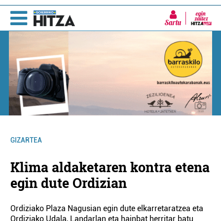
Sartu
GIZARTEA
Klima aldaketaren kontra etena
egin dute Ordizian
Ordiziako Plaza Nagusian egin dute elkarretaratzea eta
Ordiziako Udala, Landarlan eta hainbat herritar batu