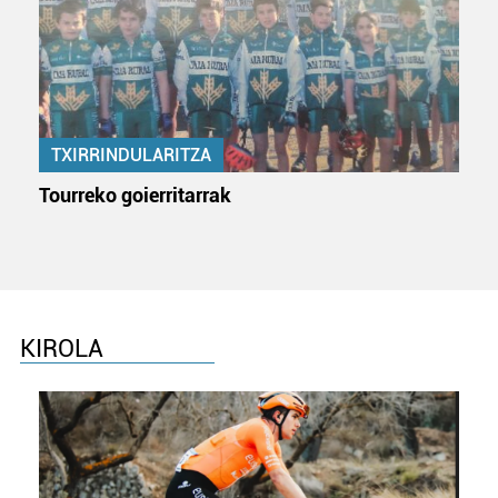
Webgune honek cookie propioak eta hirugarrenen cookie-
fitxategiak erabiltzen ditu. Zure esperientzia eta
zerbitzuak hobetzeko asmoz, cookie teknologiaz
baliatzen gara. Ohar hau onartuz gero, teknologia hori
erabiltzeko baimen esplizitua ematen diguzu.
Gehiago
TXIRRINDULARITZA
irakurri
Tourreko goierritarrak
KIROLA