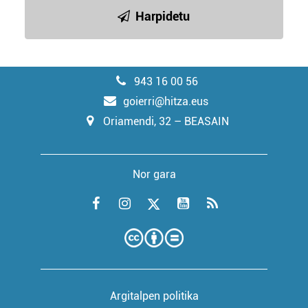
Harpidetu
943 16 00 56
goierri@hitza.eus
Oriamendi, 32 – BEASAIN
Nor gara
Argitalpen politika