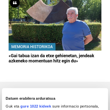
MEMORIA HISTORIKOA
«Gai tabua izan da etxe gehienetan, jendeak
azkeneko momentuan hitz egin du»
ERREPORTAJEAK
Datuen erabilera arduratsua
Guk eta
gure 1022 kideek
sure informacio pertsonala,