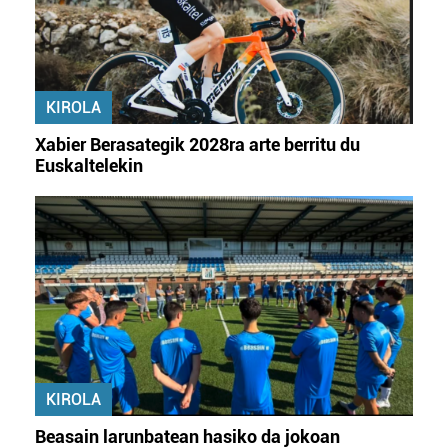
KIROLA
Xabier Berasategik 2028ra arte berritu du
Euskaltelekin
KIROLA
Beasain larunbatean hasiko da jokoan