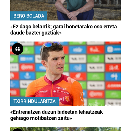
BERO BOLADA
«Ez dago belarrik; garai honetarako oso erreta
daude bazter guztiak»
TXIRRINDULARITZA
«Entrenatzen duzun bideetan lehiatzeak
gehiago motibatzen zaitu»