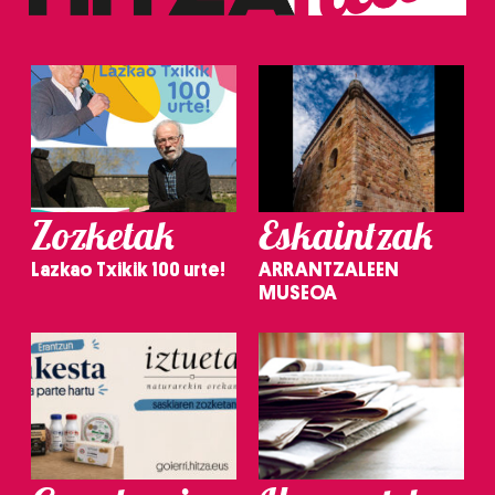
Zozketak
Eskaintzak
Lazkao Txikik 100 urte!
ARRANTZALEEN
MUSEOA