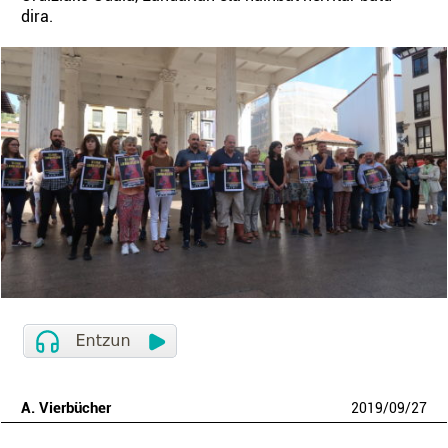
dira.
A. Vierbücher
2019
/
09
/
27