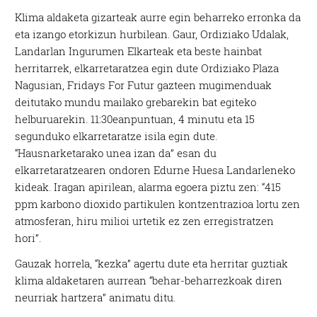
Klima aldaketa gizarteak aurre egin beharreko erronka da
eta izango etorkizun hurbilean. Gaur, Ordiziako Udalak,
Landarlan Ingurumen Elkarteak eta beste hainbat
herritarrek, elkarretaratzea egin dute Ordiziako Plaza
Nagusian, Fridays For Futur gazteen mugimenduak
deitutako mundu mailako grebarekin bat egiteko
helburuarekin. 11:30eanpuntuan, 4 minutu eta 15
segunduko elkarretaratze isila egin dute.
“Hausnarketarako unea izan da” esan du
elkarretaratzearen ondoren Edurne Huesa Landarleneko
kideak. Iragan apirilean, alarma egoera piztu zen: “415
ppm karbono dioxido partikulen kontzentrazioa lortu zen
atmosferan, hiru milioi urtetik ez zen erregistratzen
hori”.
Gauzak horrela, “kezka” agertu dute eta herritar guztiak
klima aldaketaren aurrean “behar-beharrezkoak diren
neurriak hartzera” animatu ditu.