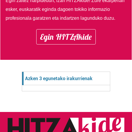
Egin zaitez harpidedun, izan HITZAkide!
Zure ekarpenari
esker, euskaratik eginda dagoen tokiko informazio
profesionala garatzen eta indartzen lagunduko duzu.
Egin HITZAkide
Azken 3 egunetako irakurrienak