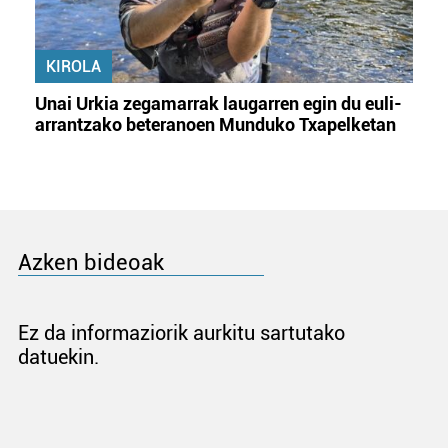
KIROLA
Unai Urkia zegamarrak laugarren egin du euli-
arrantzako beteranoen Munduko Txapelketan
Azken bideoak
Ez da informaziorik aurkitu sartutako
datuekin.