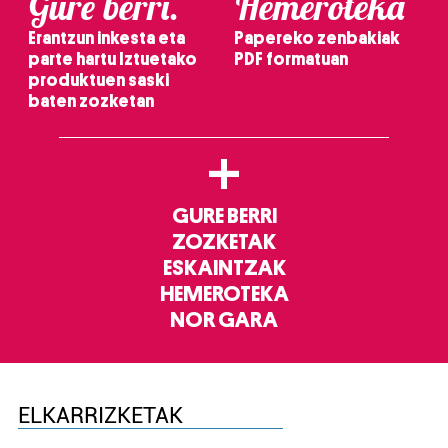
Gure berri.
Hemeroteka
Erantzun inkesta eta
Papereko zenbakiak
parte hartu Iztuetako
PDF formatuan
produktuen saski
baten zozketan
+
GURE BERRI
ZOZKETAK
ESKAINTZAK
HEMEROTEKA
NOR GARA
ELKARRIZKETAK