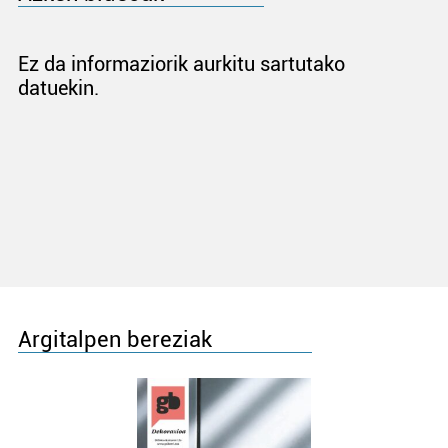
Ez da informaziorik aurkitu sartutako
datuekin.
Argitalpen bereziak