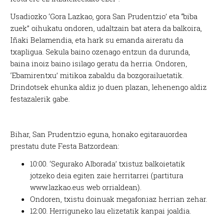
Usadiozko ‘Gora Lazkao, gora San Prudentzio’ eta “biba
zuek” oihukatu ondoren, udaltzain bat atera da balkoira,
Iñaki Belamendia, eta hark su emanda aireratu da
txapligua. Sekula baino ozenago entzun da durunda,
baina inoiz baino isilago geratu da herria. Ondoren,
‘Ebamirentxu’ mitikoa zabaldu da bozgorailuetatik.
Drindotsek ehunka aldiz jo duen plazan, lehenengo aldiz
festazalerik gabe.
Bihar, San Prudentzio eguna, honako egitarauordea
prestatu dute Festa Batzordean:
10:00. ‘Segurako Alborada’ txistuz balkoietatik
jotzeko deia egiten zaie herritarrei (partitura
www.lazkao.eus web orrialdean).
Ondoren, txistu doinuak megafoniaz herrian zehar.
12:00. Herriguneko lau elizetatik kanpai joaldia.