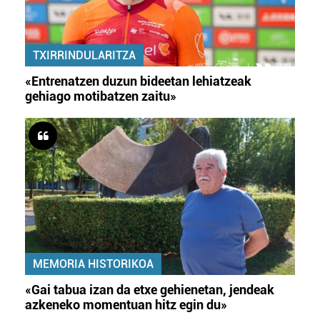
TXIRRINDULARITZA
«Entrenatzen duzun bideetan lehiatzeak
gehiago motibatzen zaitu»
MEMORIA HISTORIKOA
«Gai tabua izan da etxe gehienetan, jendeak
azkeneko momentuan hitz egin du»