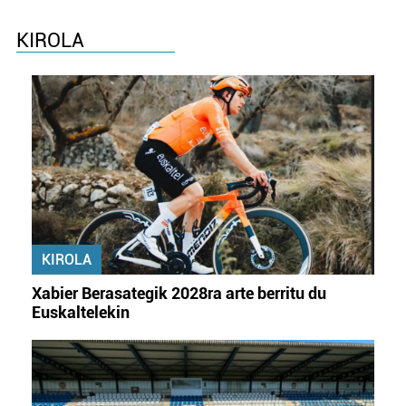
KIROLA
KIROLA
Xabier Berasategik 2028ra arte berritu du
Euskaltelekin