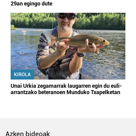
29an egingo dute
KIROLA
Unai Urkia zegamarrak laugarren egin du euli-
arrantzako beteranoen Munduko Txapelketan
Azken bideoak