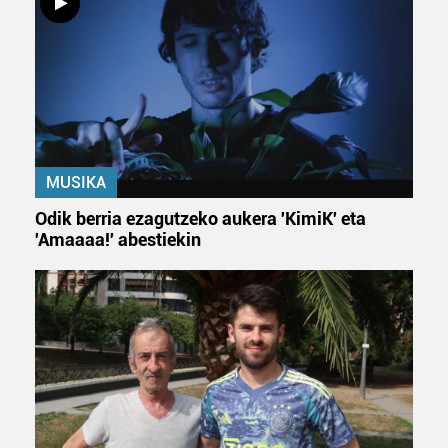
MUSIKA
Odik berria ezagutzeko aukera 'KimiK' eta
'Amaaaa!' abestiekin