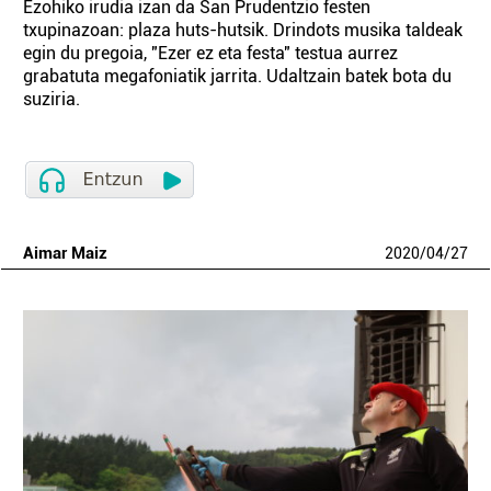
Ezohiko irudia izan da San Prudentzio festen
txupinazoan: plaza huts-hutsik. Drindots musika taldeak
egin du pregoia, "Ezer ez eta festa" testua aurrez
grabatuta megafoniatik jarrita. Udaltzain batek bota du
suziria.
Aimar Maiz
2020
/
04
/
27