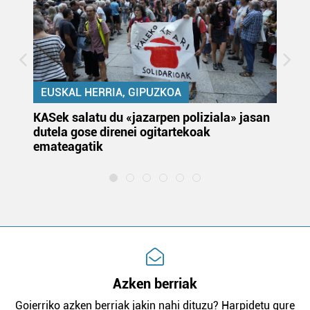
EUSKAL HERRIA, GIPUZKOA
KASek salatu du «jazarpen poliziala» jasan
Pa
dutela gose direnei ogitartekoak
da
emateagatik
«s
Azken berriak
Goierriko azken berriak jakin nahi dituzu? Harpidetu gure