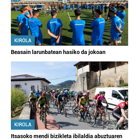
KIROLA
Beasain larunbatean hasiko da jokoan
KIROLA
Itsasoko mendi bizikleta ibilaldia abuztuaren