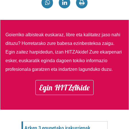
Goierriko albisteak euskaraz, libre eta kalitatez jaso nahi
dituzu?
Horretarako zure babesa ezinbestekoa zaigu.
Egin zaitez harpidedun, izan HITZAkide!
Zure ekarpenari
esker, euskaratik eginda dagoen tokiko informazio
profesionala garatzen eta indartzen lagunduko duzu.
Egin HITZAkide
Azken 3 egunetako irakurrienak