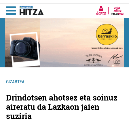
Sartu
GIZARTEA
Drindotsen ahotsez eta soinuz
aireratu da Lazkaon jaien
suziria