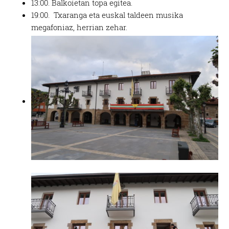
13:00. Balkoietan topa egitea.
19:00. Txaranga eta euskal taldeen musika
megafoniaz, herrian zehar.