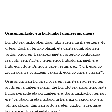
Osasungintzako eta kulturako langileei aipamena
Drindotsek iazko abenduan utzi zuen musika-eszena, 40
urtean Euskal Herriko plazak eta dantzaldiak alaitzen
jardun ondoren. Lazkaoko jaietan urteroko gonbidatua
izan ohi zen. Aurten, lehenengo hutsaldian, jaiek ere
huts egin dute. Drindots gabe, festarik ez. “Nork esango
zigun suziria botatzean bakarrik egongo ginela plazan?”.
Osasungintzan koronabirusaren izurriteari aurre egiten
ari diren langileei eskaini die Drindotsek aipamena, biata
kultura-eragile eta sortzaileei ere. Baita Lazkaoko herriari
ere, “berotasuna eta maitasuna helarazi dizkigulako, eta,
jakina, plazan dantzan aritu zareten guztioi, zuek gabe
festa ere ez litzatekeelako ezer”.