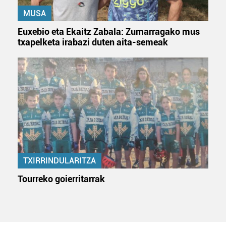
MUSA
Euxebio eta Ekaitz Zabala: Zumarragako mus
txapelketa irabazi duten aita-semeak
TXIRRINDULARITZA
Tourreko goierritarrak