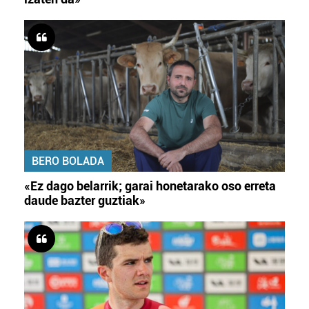
irakurri
BERO BOLADA
«Ez dago belarrik; garai honetarako oso erreta
daude bazter guztiak»