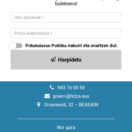
buletinera!
Pribatutasun Politika
irakurri eta onartzen dut.
Harpidetu
943 16 00 56
goierri@hitza.eus
Oriamendi, 32 – BEASAIN
Nor gara