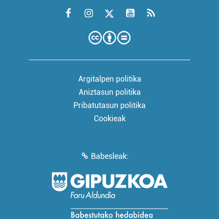
Argitalpen politika
Aniztasun politika
Pribatutasun politika
Cookieak
Babesleak: