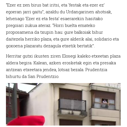
“Ezer ez zen birus bat iritsi, eta ‘festak eta ezer ez’
egoeran jarri gaitu”, azaldu du Urdangarinen ahotsak,
lehenago ‘Ezer ez eta festa’ esaerarekin hasitako
pregoiari zukua ateraz. “Horri buelta emateko
proposamena da txupin hau: gure balkoiak bihur
daitezela herriko plaza, eta gure alderik alai, solidario eta
goxoena plazaratu dezagula etxetik bertatik”.
Herritar gutxi ikusten ziren Elosegi kaleko etxeetan plaza
aldera begira. Kalean, azken erosketak egin eta presaka
antzean etxeetara jendea, lotsaz bezala. Prudentzia
bihurtu da San Prudentzio.