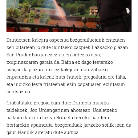
Drindotsen kalejira ospetsua bozgorailuetatik entzuten
zen bitartean jo dute iluntzeko zazpiek Lazkaoko plazan.
San Prudentzio jai ezeztatuen ordezko gisa,
txupinazoaren garaia da. Baina ez dago festarako
osagairik: plazan inor ez kalejiran dantzatzeko,
enparantza eta kaleak huts-hutsik; pregoilaria ere falta,
eta inoizko festa tristeenak ezin ospatuaren ezintasun
sentsazioa.
Grabatutako pregoia egin dute Drindots musika
taldekoek, Jon Urdangarinen ahotsean. Udaletxeko
balkoia ikurrina luzearekin eta herriko bandera
horiarekin apainduta, bozgorailuak jartzeko soilik izan da
gaur. Handik aireratu dute audioa.