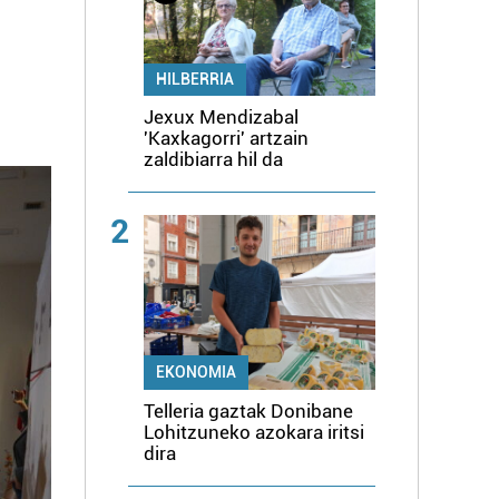
HILBERRIA
Jexux Mendizabal
'Kaxkagorri' artzain
zaldibiarra hil da
2
EKONOMIA
Telleria gaztak Donibane
Lohitzuneko azokara iritsi
dira