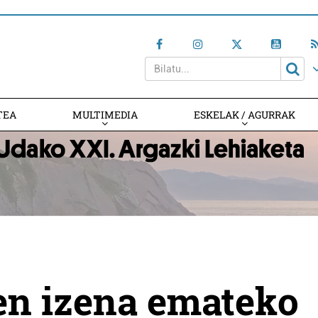
TEA
MULTIMEDIA
ESKELAK / AGURRAK
n izena emateko