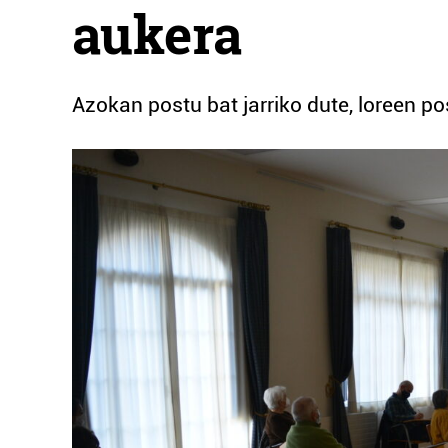
aukera
Azokan postu bat jarriko dute, loreen 