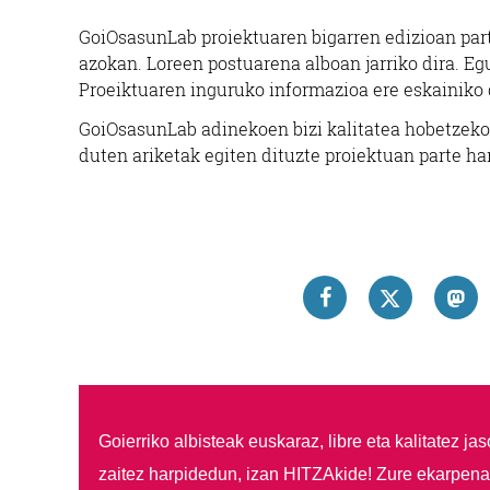
GoiOsasunLab proiektuaren bigarren edizioan par
azokan. Loreen postuarena alboan jarriko dira. Eg
Proeiktuaren inguruko informazioa ere eskainiko 
GoiOsasunLab adinekoen bizi kalitatea hobetzeko 
duten ariketak egiten dituzte proiektuan parte har
Goierriko albisteak euskaraz, libre eta kalitatez ja
zaitez harpidedun, izan HITZAkide!
Zure ekarpenar