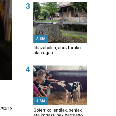
3
AISIA
Idiazabalen, abuzturako
plan ugari
4
AISIA
1
/
02
/
15
Goierriko jentilak, behiak
eta kobazuloak gertuago,