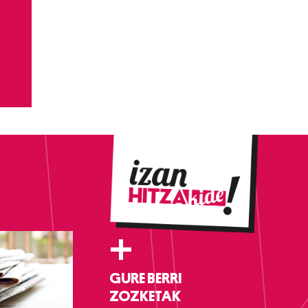
+
GURE BERRI
ZOZKETAK