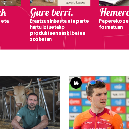
ak
Gure berri.
Hemero
 eta
Erantzun inkesta eta parte
Papereko ze
hartu Iztuetako
formatuan
produktuen saski baten
zozketan