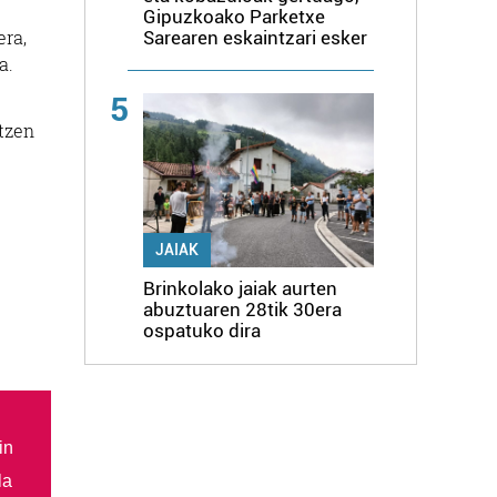
Gipuzkoako Parketxe
era,
Sarearen eskaintzari esker
a.
5
tzen
JAIAK
Brinkolako jaiak aurten
abuztuaren 28tik 30era
ospatuko dira
in
la