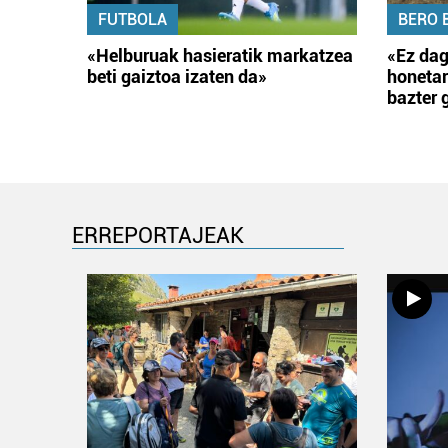
FUTBOLA
BERO 
«Helburuak hasieratik markatzea
«Ez dag
beti gaiztoa izaten da»
honetar
bazter 
ERREPORTAJEAK