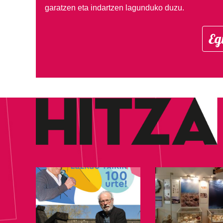
garatzen eta indartzen lagunduko duzu.
Eg