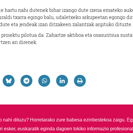
te hartu nahi dutenek bihar izango dute izena emateko auk
uraldi txarra egingo balu, udaletxeko arkupeetan egongo dir
dute eta jendeak izan ditzakeen zalantzak argituko dituzte.
proiektu pilotua da. Zahartze aktiboa eta osasuntsua susta
tzen ari direnek.
so nahi dituzu?
Horretarako zure babesa ezinbestekoa zaigu. Eg
i esker, euskaratik eginda dagoen tokiko informazio profesiona