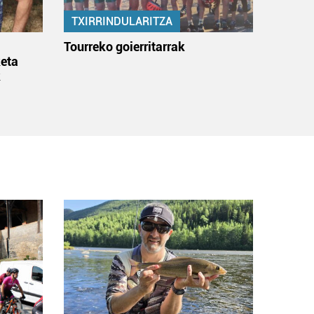
TXIRRINDULARITZA
:
Tourreko goierritarrak
eta
k