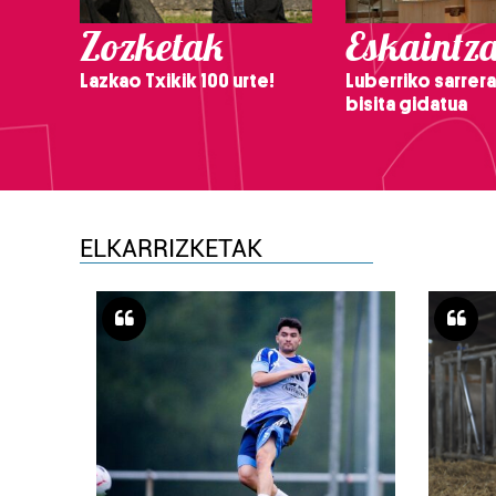
Zozketak
Eskaintz
Lazkao Txikik 100 urte!
Luberriko sarrera
bisita gidatua
ELKARRIZKETAK