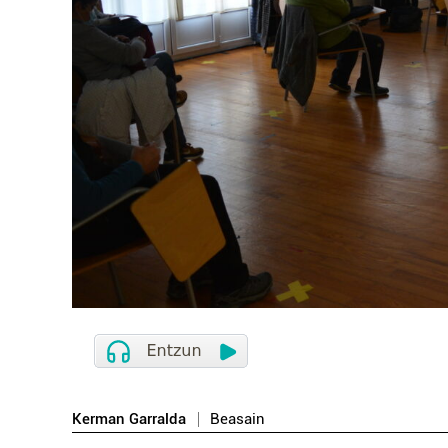
Kerman Garralda
Beasain