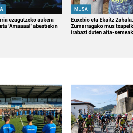
A
MUSA
rria ezagutzeko aukera
Euxebio eta Ekaitz Zabala
 eta 'Amaaaa!' abestiekin
Zumarragako mus txapelk
irabazi duten aita-semea