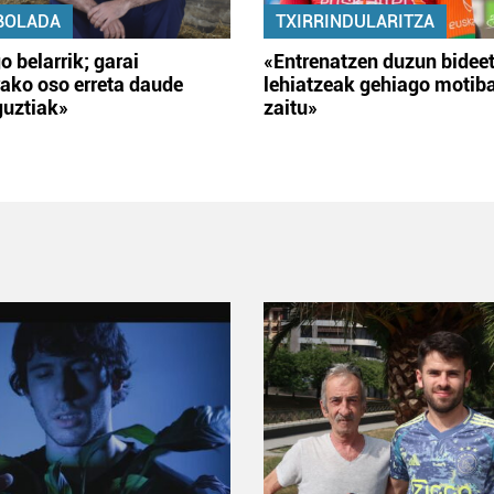
BOLADA
TXIRRINDULARITZA
o belarrik; garai
«Entrenatzen duzun bidee
ako oso erreta daude
lehiatzeak gehiago motib
guztiak»
zaitu»