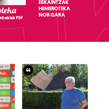
ESKAINTZAK
teka
HEMEROTEKA
NOR GARA
nbakiak PDF