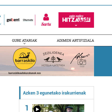
Sartu
GURE ATARIAK
ADIMEN ARTIFIZIALA
Azken 3 egunetako irakurrienak
1