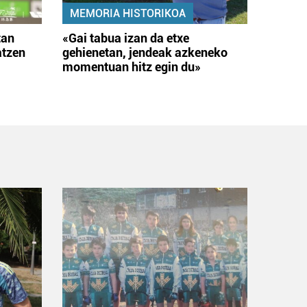
MEMORIA HISTORIKOA
tan
«Gai tabua izan da etxe
atzen
gehienetan, jendeak azkeneko
momentuan hitz egin du»