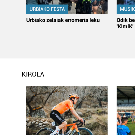
URBIAKO FESTA
MUSIK
Urbiako zelaiak erromeria leku
Odik be
'KimiK'
KIROLA