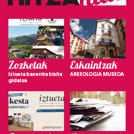
Zozketak
Eskaintzak
Iztueta baserrira bisita
ARKEOLOGIA MUSEOA
gidatua