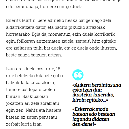
edo beranduago, hori ere egingo duela.
Eneritz Martin, bere adineko neska bat gehiago dela
aldarrikatzera dator, eta baditu pixuzko arrazoiak
horretarako. Egia da, momentuz, ezin duela korrikarik
egin, ibilkeran antzematen zaiola ‘zerbait’, hitz egiteko
ere zailtasun txiki bat duela, eta ez duela ondo ikusten,
beste gauza batzuen artean.
Izan ere, duela bost urte, 18
urte betetzeko hilabete gutxi
batzuk falta zitzaizkiola,
tumore bat topatu zioten
buruan. Saskibaloian
jokatzen ari zela zorabiatu
egin zen. Nahiz eta hasiera
batean ez zuten pentsatu
zerbait larria izan