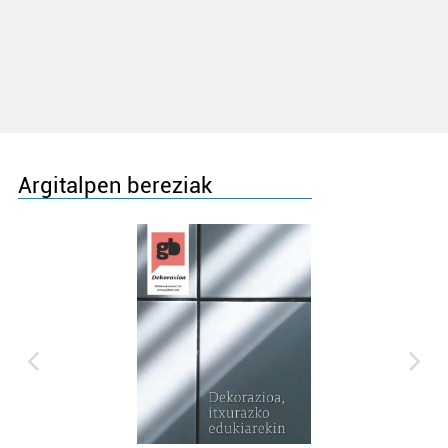
Argitalpen bereziak