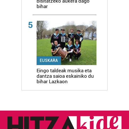
bisitatzeko aukera dago
bihar
5
EUSKARA
Eingo taldeak musika eta
dantza saioa eskainiko du
bihar Lazkaon