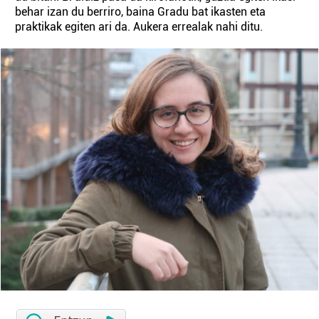
behar izan du berriro, baina Gradu bat ikasten eta
praktikak egiten ari da. Aukera errealak nahi ditu.