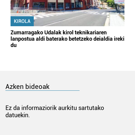
KIROLA
Zumarragako Udalak kirol teknikariaren
lanpostua aldi baterako betetzeko deialdia ireki
du
Azken bideoak
Ez da informaziorik aurkitu sartutako
datuekin.