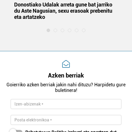
Donostiako Udalak arreta gune bat jarriko
Ur
du Aste Nagusian, sexu erasoak prebenitu
es
eta artatzeko
lu
Azken berriak
Goierriko azken berriak jakin nahi dituzu? Harpidetu gure
buletinera!