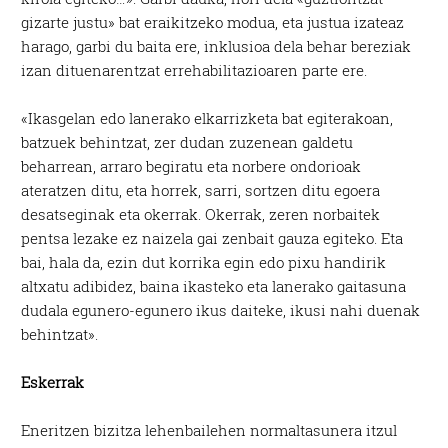
gizarte justu» bat eraikitzeko modua, eta justua izateaz
harago, garbi du baita ere, inklusioa dela behar bereziak
izan dituenarentzat errehabilitazioaren parte ere.
«Ikasgelan edo lanerako elkarrizketa bat egiterakoan,
batzuek behintzat, zer dudan zuzenean galdetu
beharrean, arraro begiratu eta norbere ondorioak
ateratzen ditu, eta horrek, sarri, sortzen ditu egoera
desatseginak eta okerrak. Okerrak, zeren norbaitek
pentsa lezake ez naizela gai zenbait gauza egiteko. Eta
bai, hala da, ezin dut korrika egin edo pixu handirik
altxatu adibidez, baina ikasteko eta lanerako gaitasuna
dudala egunero-egunero ikus daiteke, ikusi nahi duenak
behintzat».
Eskerrak
Eneritzen bizitza lehenbailehen normaltasunera itzul