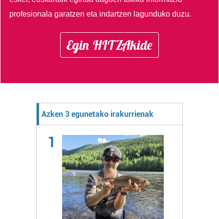
profesionala garatzen eta indartzen lagunduko duzu.
Egin HITZAkide
Azken 3 egunetako irakurrienak
1