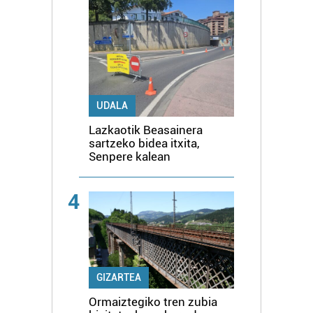
UDALA
Lazkaotik Beasainera
sartzeko bidea itxita,
Senpere kalean
4
GIZARTEA
Ormaiztegiko tren zubia