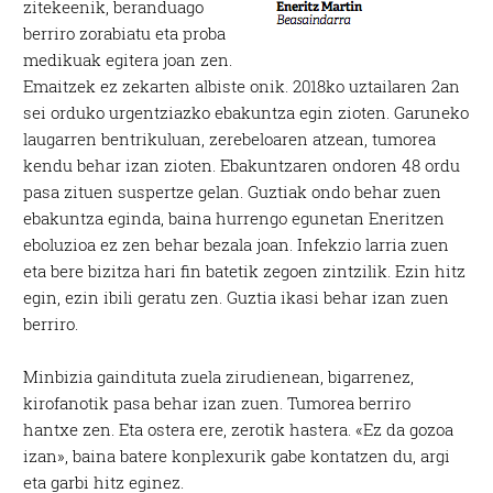
zitekeenik, beranduago
berriro zorabiatu eta proba
medikuak egitera joan zen.
Emaitzek ez zekarten albiste onik. 2018ko uztailaren 2an
sei orduko urgentziazko ebakuntza egin zioten. Garuneko
laugarren bentrikuluan, zerebeloaren atzean, tumorea
kendu behar izan zioten. Ebakuntzaren ondoren 48 ordu
pasa zituen suspertze gelan. Guztiak ondo behar zuen
ebakuntza eginda, baina hurrengo egunetan Eneritzen
eboluzioa ez zen behar bezala joan. Infekzio larria zuen
eta bere bizitza hari fin batetik zegoen zintzilik. Ezin hitz
egin, ezin ibili geratu zen. Guztia ikasi behar izan zuen
berriro.
Minbizia gaindituta zuela zirudienean, bigarrenez,
kirofanotik pasa behar izan zuen. Tumorea berriro
hantxe zen. Eta ostera ere, zerotik hastera. «Ez da gozoa
izan», baina batere konplexurik gabe kontatzen du, argi
eta garbi hitz eginez.