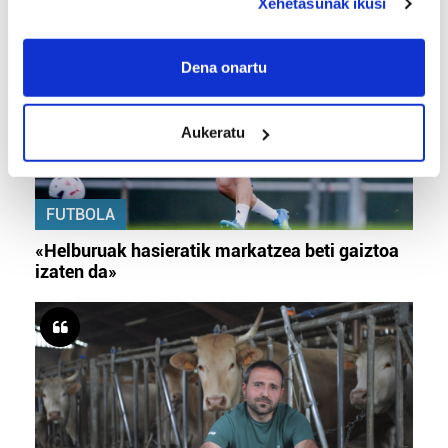
Xehetasunak ikusi
If you allow, we would also like to:
Collect information about your geographical
Dena onartu
location which can be accurate to within several
meters
Aukeratu
Identify your device by actively scanning it for
specific characteristics (fingerprinting)
Find out more about how your personal data is processed
and set your preferences in the
details section
.
FUTBOLA
«Helburuak hasieratik markatzea beti gaiztoa
Guk eta gure bazkideek zure datu pertsonalak
izaten da»
prozesatzen ditugu, zure IP zenbakia, besteak beste,
teknologia erabiliz, cookieak adibidez, iragarki eta eduki
pertsonalizatuak eskaintzeko, iragarkiak eta edukia
neurtzeko, jendeari buruzko informazioa biltzeko eta
produktuak garatzeko. Zure datuak nork eta zertarako
erabiltzen dituen hauta dezakezu.