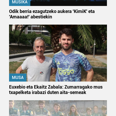
MUSIKA
Odik berria ezagutzeko aukera 'KimiK' eta
'Amaaaa!' abestiekin
MUSA
Euxebio eta Ekaitz Zabala: Zumarragako mus
txapelketa irabazi duten aita-semeak