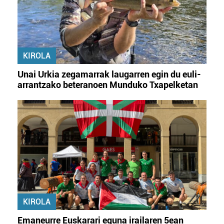
KIROLA
Unai Urkia zegamarrak laugarren egin du euli-
arrantzako beteranoen Munduko Txapelketan
KIROLA
Emaneurre Euskarari eguna irailaren 5ean