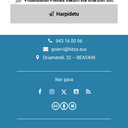
Pribatutasun Politika
irakurri eta onartzen dut.
Harpidetu
943 16 00 56
goierri@hitza.eus
Oriamendi, 32 – BEASAIN
Nor gara