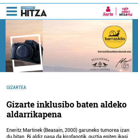
Sartu
GIZARTEA
Gizarte inklusibo baten aldeko
aldarrikapena
Eneritz Martinek (Beasain, 2000) garuneko tumorea izan
du bitan. Bi aldiz pasa da kirofanotik, guztia egiten ikasi