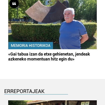
MEMORIA HISTORIKOA
«Gai tabua izan da etxe gehienetan, jendeak
azkeneko momentuan hitz egin du»
ERREPORTAJEAK