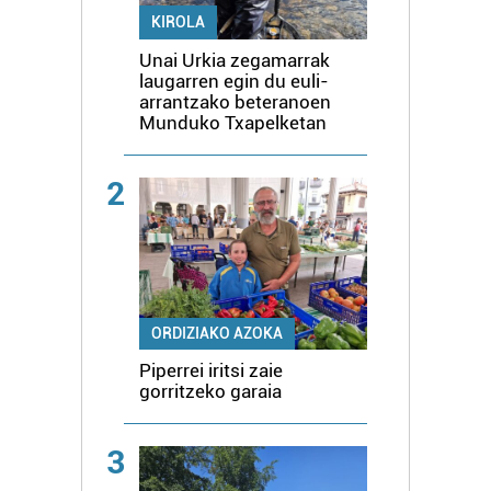
KIROLA
Unai Urkia zegamarrak
laugarren egin du euli-
arrantzako beteranoen
Munduko Txapelketan
2
ORDIZIAKO AZOKA
Piperrei iritsi zaie
gorritzeko garaia
3