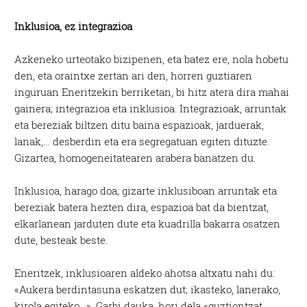
Inklusioa, ez integrazioa
Azkeneko urteotako bizipenen, eta batez ere, nola hobetu
den, eta oraintxe zertan ari den, horren guztiaren
inguruan Eneritzekin berriketan, bi hitz atera dira mahai
gainera; integrazioa eta inklusioa. Integrazioak, arruntak
eta bereziak biltzen ditu baina espazioak, jarduerak,
lanak,… desberdin eta era segregatuan egiten dituzte.
Gizartea, homogeneitatearen arabera banatzen du.
Inklusioa, harago doa; gizarte inklusiboan arruntak eta
bereziak batera hezten dira, espazioa bat da bientzat,
elkarlanean jarduten dute eta kuadrilla bakarra osatzen
dute, besteak beste.
Eneritzek, inklusioaren aldeko ahotsa altxatu nahi du:
«Aukera berdintasuna eskatzen dut; ikasteko, lanerako,
kirola egiteko…». Garbi dauka, hori dela «guztiontzat