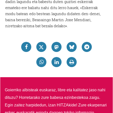
dadin lagundu eta babestu duten guztiei eskerrak
emateko ere baliatu nahi ditu lerro hauek; «Eskerrak
modu batean edo bestean lagundu didaten den-denei,
baina bereziki, Beasaingo Martin Joxe Mendiari,
niretzako aitona bat bezala delako».
Goierriko albisteak euskaraz, libre eta kalitatez jaso nahi
dituzu?
Horretarako zure babesa ezinbestekoa zaigu.
Egin zaitez harpidedun, izan HITZAkide!
Zure ekarpenari
esker, euskaratik eginda dagoen tokiko informazio