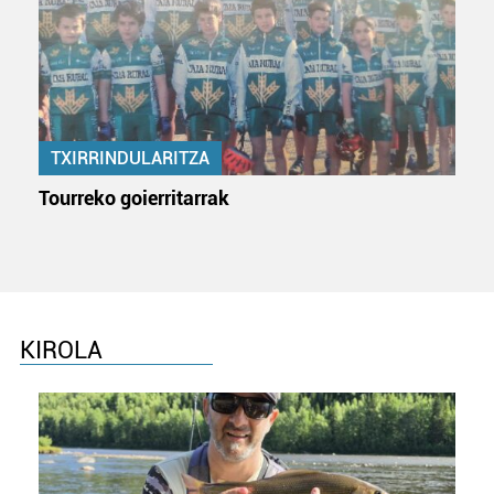
TXIRRINDULARITZA
Tourreko goierritarrak
KIROLA