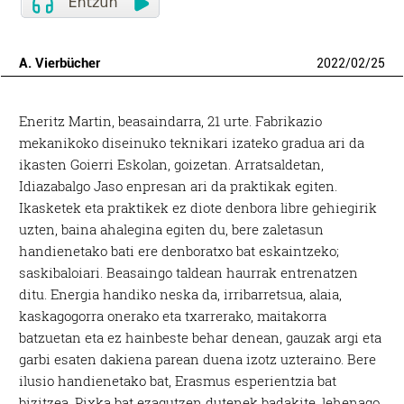
A. Vierbücher
2022
/
02
/
25
Eneritz Martin, beasaindarra, 21 urte. Fabrikazio
mekanikoko diseinuko teknikari izateko gradua ari da
ikasten Goierri Eskolan, goizetan. Arratsaldetan,
Idiazabalgo Jaso enpresan ari da praktikak egiten.
Ikasketek eta praktikek ez diote denbora libre gehiegirik
uzten, baina ahalegina egiten du, bere zaletasun
handienetako bati ere denboratxo bat eskaintzeko;
saskibaloiari. Beasaingo taldean haurrak entrenatzen
ditu. Energia handiko neska da, irribarretsua, alaia,
kaskagogorra onerako eta txarrerako, maitakorra
batzuetan eta ez hainbeste behar denean, gauzak argi eta
garbi esaten dakiena parean duena izotz uzteraino. Bere
ilusio handienetako bat, Erasmus esperientzia bat
bizitzea. Pixka bat ezagutzen dutenek badakite, lehenago