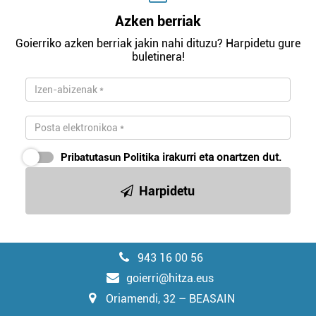
Azken berriak
Goierriko azken berriak jakin nahi dituzu? Harpidetu gure
buletinera!
Pribatutasun Politika
irakurri eta onartzen dut.
Harpidetu
943 16 00 56
goierri@hitza.eus
Oriamendi, 32 – BEASAIN