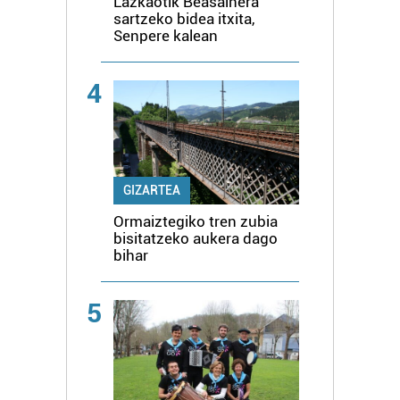
Lazkaotik Beasainera
sartzeko bidea itxita,
Senpere kalean
4
GIZARTEA
Ormaiztegiko tren zubia
bisitatzeko aukera dago
bihar
5