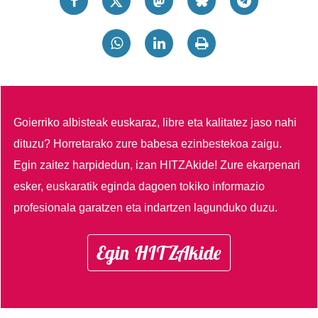
Goierriko albisteak euskaraz, libre eta kalitatez jaso nahi
dituzu?
Horretarako zure babesa ezinbestekoa zaigu.
Egin zaitez harpidedun, izan HITZAkide!
Zure ekarpenari
esker, euskaratik eginda dagoen tokiko informazio
profesionala garatzen eta indartzen lagunduko duzu.
Egin HITZAkide