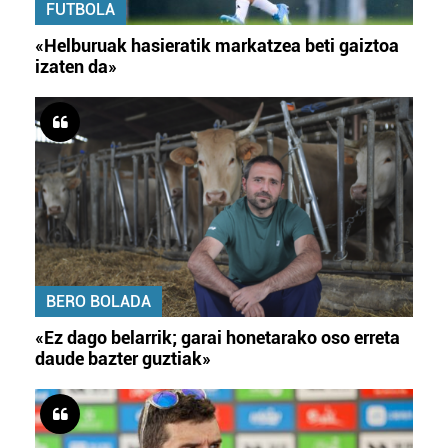
FUTBOLA
«Helburuak hasieratik markatzea beti gaiztoa
izaten da»
BERO BOLADA
«Ez dago belarrik; garai honetarako oso erreta
daude bazter guztiak»