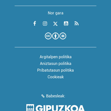
Nor gara
Argitalpen politika
Aniztasun politika
Pribatutasun politika
Cookieak
Babesleak: