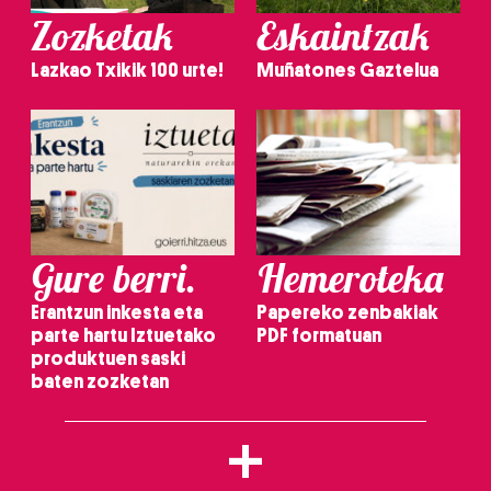
Zozketak
Eskaintzak
Lazkao Txikik 100 urte!
Muñatones Gaztelua
Gure berri.
Hemeroteka
Erantzun inkesta eta
Papereko zenbakiak
parte hartu Iztuetako
PDF formatuan
produktuen saski
baten zozketan
+