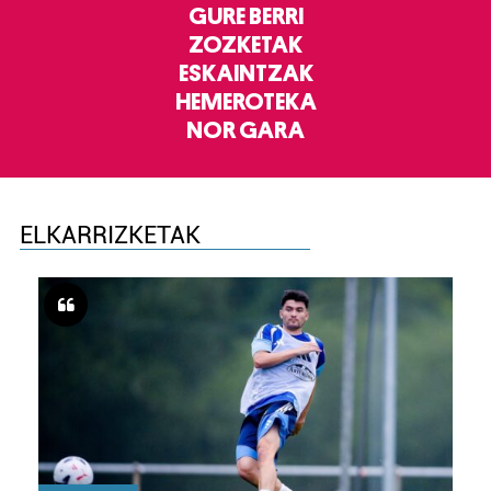
GURE BERRI
ZOZKETAK
ESKAINTZAK
HEMEROTEKA
NOR GARA
ELKARRIZKETAK