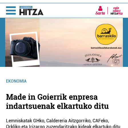
Sartu
EKONOMIA
Made in Goierrik enpresa
indartsuenak elkartuko ditu
Lemniskatak GHko, Caldereria Aitzgorriko, CAFeko,
Orkliko eta Irizargo zuzendaritzako kideak elkartuko ditu