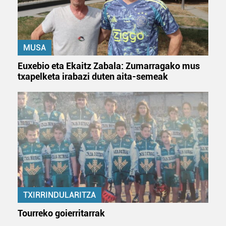
baliatzen gara. Ohar hau onartuz gero, teknologia hori
erabiltzeko baimen esplizitua ematen diguzu.
Gehiago
irakurri
MUSA
Euxebio eta Ekaitz Zabala: Zumarragako mus
txapelketa irabazi duten aita-semeak
TXIRRINDULARITZA
Tourreko goierritarrak