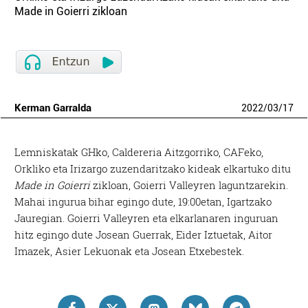
Made in Goierri zikloan
Kerman Garralda
2022
/
03
/
17
Lemniskatak GHko, Caldereria Aitzgorriko, CAFeko,
Orkliko eta Irizargo zuzendaritzako kideak elkartuko ditu
Made in Goierri
zikloan, Goierri Valleyren laguntzarekin.
Mahai ingurua bihar egingo dute, 19:00etan, Igartzako
Jauregian. Goierri Valleyren eta elkarlanaren inguruan
hitz egingo dute Josean Guerrak, Eider Iztuetak, Aitor
Imazek, Asier Lekuonak eta Josean Etxebestek.