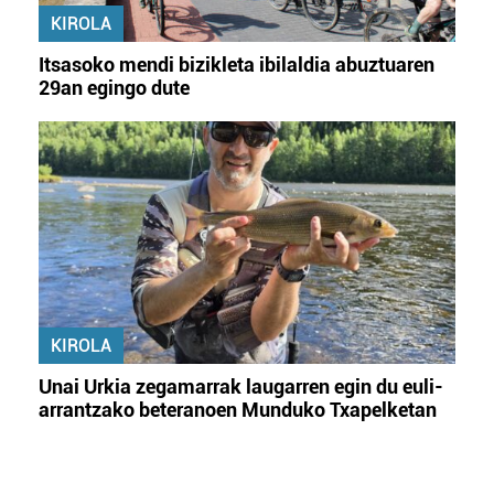
KIROLA
Itsasoko mendi bizikleta ibilaldia abuztuaren
29an egingo dute
KIROLA
Unai Urkia zegamarrak laugarren egin du euli-
arrantzako beteranoen Munduko Txapelketan