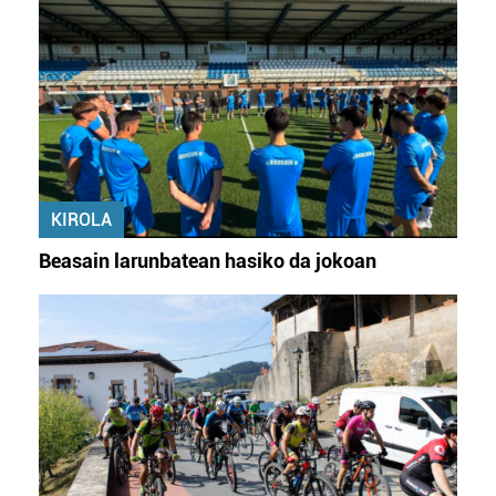
KIROLA
Beasain larunbatean hasiko da jokoan