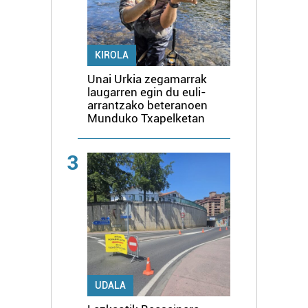
KIROLA
Unai Urkia zegamarrak
laugarren egin du euli-
arrantzako beteranoen
Munduko Txapelketan
3
UDALA