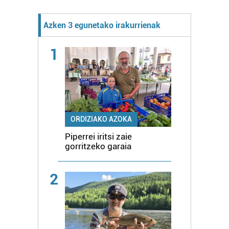
Azken 3 egunetako irakurrienak
1
ORDIZIAKO AZOKA
Piperrei iritsi zaie
gorritzeko garaia
2