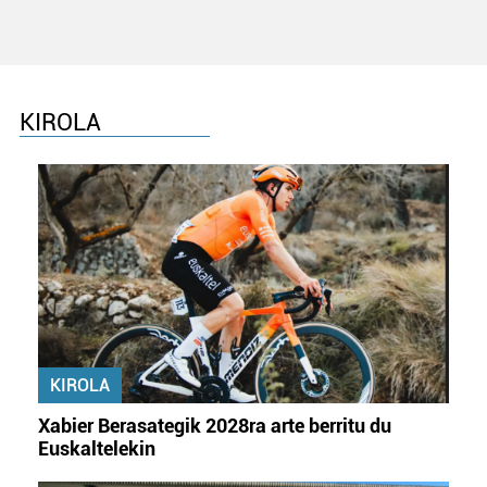
KIROLA
KIROLA
Xabier Berasategik 2028ra arte berritu du
Euskaltelekin