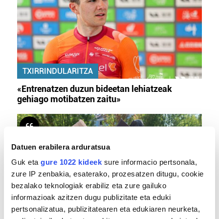
TXIRRINDULARITZA
«Entrenatzen duzun bideetan lehiatzeak
gehiago motibatzen zaitu»
Datuen erabilera arduratsua
Guk eta
gure 1022 kideek
sure informacio pertsonala,
zure IP zenbakia, esaterako, prozesatzen ditugu, cookie
bezalako teknologiak erabiliz eta zure gailuko
informazioak azitzen dugu publizitate eta eduki
pertsonalizatua, publizitatearen eta edukiaren neurketa,
MEMORIA HISTORIKOA