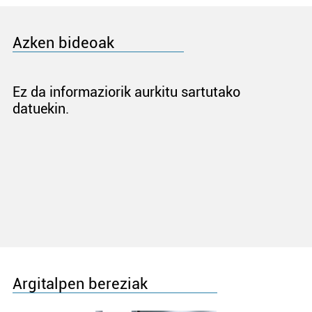
Azken bideoak
Ez da informaziorik aurkitu sartutako
datuekin.
Argitalpen bereziak