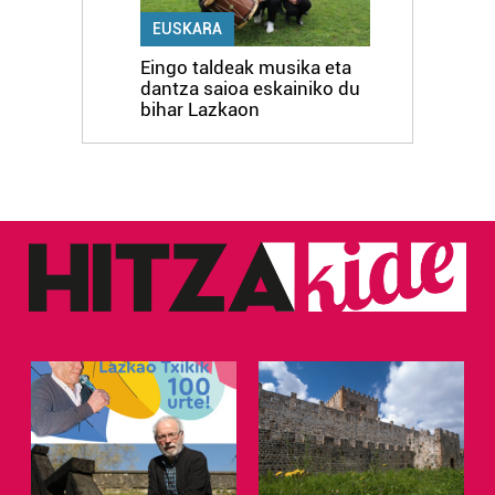
EUSKARA
Eingo taldeak musika eta
dantza saioa eskainiko du
bihar Lazkaon