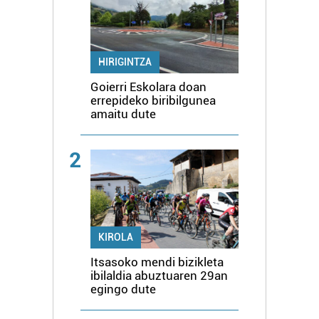
HIRIGINTZA
Goierri Eskolara doan
errepideko biribilgunea
amaitu dute
2
KIROLA
Itsasoko mendi bizikleta
ibilaldia abuztuaren 29an
egingo dute