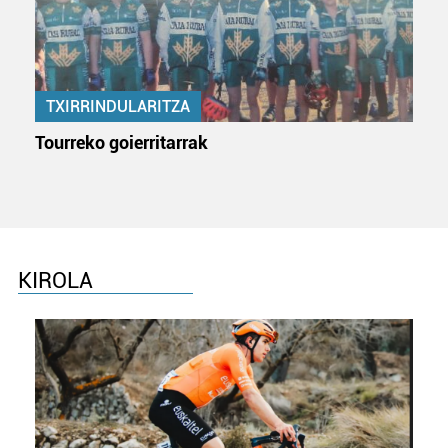
TXIRRINDULARITZA
Tourreko goierritarrak
KIROLA