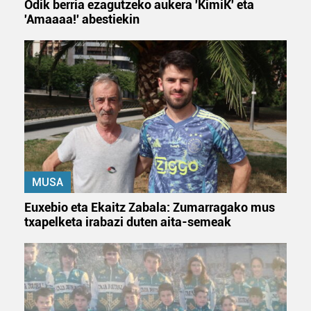
Odik berria ezagutzeko aukera 'KimiK' eta
'Amaaaa!' abestiekin
MUSA
Euxebio eta Ekaitz Zabala: Zumarragako mus
txapelketa irabazi duten aita-semeak