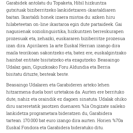
Garabidek antolatu du Topaketa, Hibil hizkuntza
gutxituak biziberritzeko lankidetzaren-ikastaldiaren
baitan. Ikastaldi honek izaera mistoa du: azken hiru
hilabeteetan on-line ikastaroa egin dute partaideek. Gai
nagusienak soziolinguistika, hizkuntzen berreskurapen
prozesuak eta, zehazki, euskararen biziberritze prozesua
izan dira. Apirilaren 1a arte Euskal Herrian izango dira
maila teorikoan sakontzeko eta, batez ere, euskalgintzako
hainbat entitate bisitatzeko eta ezagutzeko. Beasaingo
Udalaz gain, Gipuzkoako Foru Aldundia eta Berria
bisitatu dituzte, besteak beste.
Beasaingo Udalaren eta Garabideren arteko lehen
hitzarmena duela bost urtetakoa da. Aurten ere berrituko
dute, nahiz eta oraindik ez dagoen sinatuta. Udalak ohiko
diru sarreretatik jasotzen duenaren %1a Ongizate saileko
lankidetza programetara bideratzen du, Garabidera
tartean. 170.000 bat euro izango dira aurten. Horien %70a
Euskal Fondora eta Garabidera bideratuko ditu.