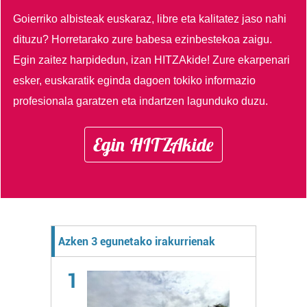
Goierriko albisteak euskaraz, libre eta kalitatez jaso nahi
dituzu?
Horretarako zure babesa ezinbestekoa zaigu.
Egin zaitez harpidedun, izan HITZAkide!
Zure ekarpenari
esker, euskaratik eginda dagoen tokiko informazio
profesionala garatzen eta indartzen lagunduko duzu.
Egin HITZAkide
Azken 3 egunetako irakurrienak
1