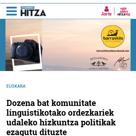
Sartu
EUSKARA
Dozena bat komunitate
linguistikotako ordezkariek
udaleko hizkuntza politikak
ezagutu dituzte