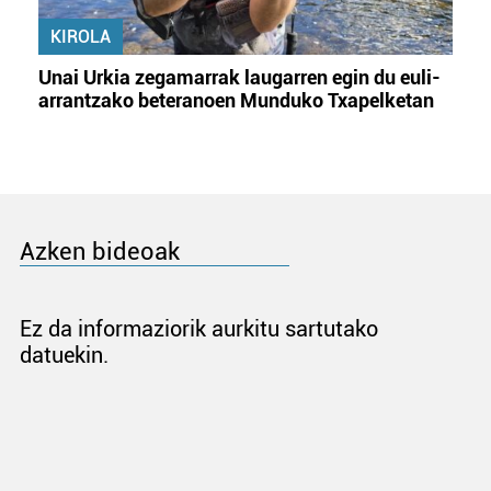
KIROLA
Unai Urkia zegamarrak laugarren egin du euli-
arrantzako beteranoen Munduko Txapelketan
Azken bideoak
Ez da informaziorik aurkitu sartutako
datuekin.