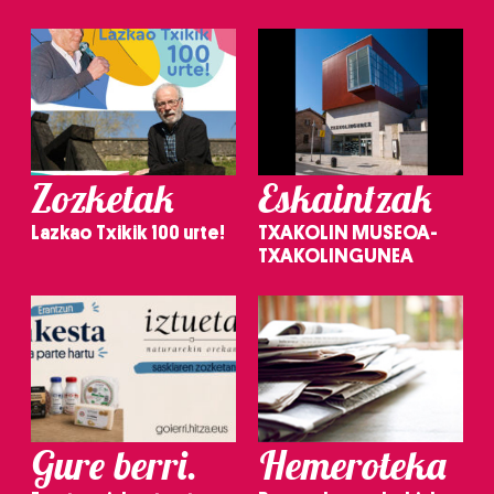
Zozketak
Eskaintzak
Lazkao Txikik 100 urte!
TXAKOLIN MUSEOA-
TXAKOLINGUNEA
Gure berri.
Hemeroteka