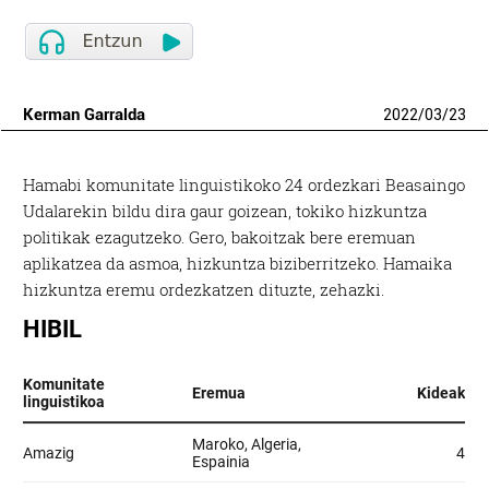
Kerman Garralda
2022
/
03
/
23
Hamabi komunitate linguistikoko 24 ordezkari Beasaingo
Udalarekin bildu dira gaur goizean, tokiko hizkuntza
politikak ezagutzeko. Gero, bakoitzak bere eremuan
aplikatzea da asmoa, hizkuntza biziberritzeko. Hamaika
hizkuntza eremu ordezkatzen dituzte, zehazki.