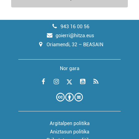
943 16 00 56
goierri@hitza.eus
Oriamendi, 32 – BEASAIN
Nor gara
Argitalpen politika
Aniztasun politika