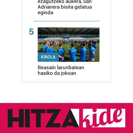
ezagutzeko aukera, San
Adrianera bisita gidatua
eginda
5
KIROLA
Beasain larunbatean
hasiko da jokoan