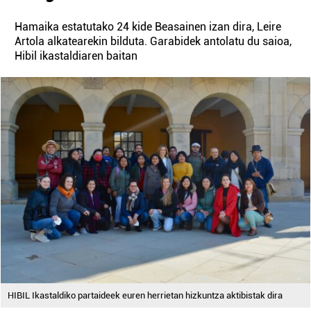
Hamaika estatutako 24 kide Beasainen izan dira, Leire
Artola alkatearekin bilduta. Garabidek antolatu du saioa,
Hibil ikastaldiaren baitan
HIBIL Ikastaldiko partaideek euren herrietan hizkuntza aktibistak dira