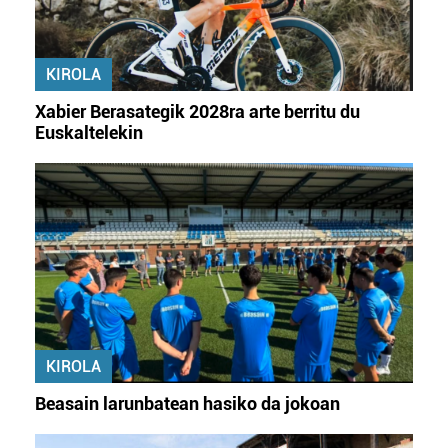
KIROLA
Xabier Berasategik 2028ra arte berritu du
Euskaltelekin
KIROLA
Beasain larunbatean hasiko da jokoan