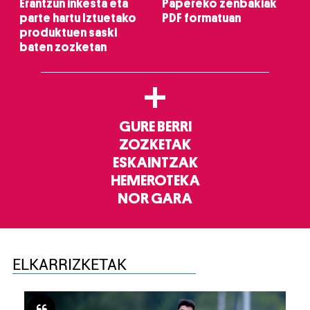
Erantzun inkesta eta
Papereko zenbakiak
parte hartu Iztuetako
PDF formatuan
produktuen saski
baten zozketan
+
GURE BERRI
ZOZKETAK
ESKAINTZAK
HEMEROTEKA
NOR GARA
ELKARRIZKETAK