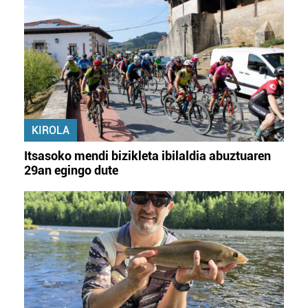
KIROLA
Itsasoko mendi bizikleta ibilaldia abuztuaren
29an egingo dute