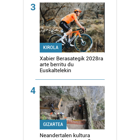
3
KIROLA
Xabier Berasategik 2028ra
arte berritu du
Euskaltelekin
4
GIZARTEA
Neandertalen kultura