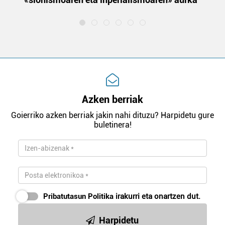
Azken berriak
Goierriko azken berriak jakin nahi dituzu? Harpidetu gure
buletinera!
Pribatutasun Politika
irakurri eta onartzen dut.
Harpidetu