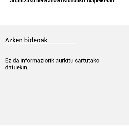
arrantzako beteranoen Munduko Txapelketan
Azken bideoak
Ez da informaziorik aurkitu sartutako
datuekin.