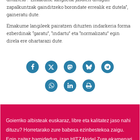
zapalkuntzak gainditzeko borondate errealik ez dutela”,
gaineratu dute.
Emakume langileek pairatzen dituzten indarkeria forma
ezberdinak “garatu”, “indartu” eta “normalizatu” egin
direla ere ohartarazi dute.
Goierriko albisteak euskaraz, libre eta kalitatez jaso nahi
dituzu?
Horretarako zure babesa ezinbestekoa zaigu.
Egin zaitez harpidedun, izan HITZAkide!
Zure ekarpenari