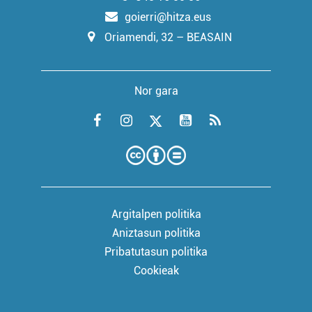
goierri@hitza.eus
Oriamendi, 32 – BEASAIN
Nor gara
Argitalpen politika
Aniztasun politika
Pribatutasun politika
Cookieak