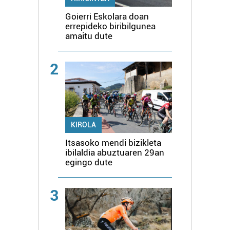
Goierri Eskolara doan
errepideko biribilgunea
amaitu dute
2
KIROLA
Itsasoko mendi bizikleta
ibilaldia abuztuaren 29an
egingo dute
3