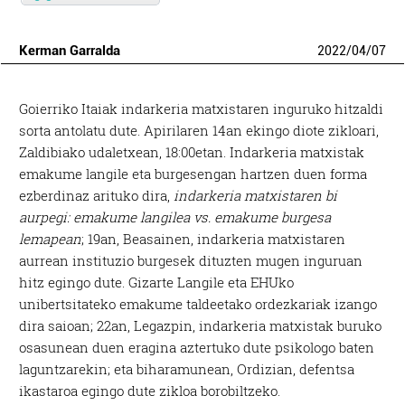
Kerman Garralda
2022
/
04
/
07
Goierriko Itaiak indarkeria matxistaren inguruko hitzaldi
sorta antolatu dute. Apirilaren 14an ekingo diote zikloari,
Zaldibiako udaletxean, 18:00etan. Indarkeria matxistak
emakume langile eta burgesengan hartzen duen forma
ezberdinaz arituko dira,
indarkeria matxistaren bi
aurpegi: emakume langilea vs. emakume burgesa
lemapean
; 19an, Beasainen, indarkeria matxistaren
aurrean instituzio burgesek dituzten mugen inguruan
hitz egingo dute. Gizarte Langile eta EHUko
unibertsitateko emakume taldeetako ordezkariak izango
dira saioan; 22an, Legazpin, indarkeria matxistak buruko
osasunean duen eragina aztertuko dute psikologo baten
laguntzarekin; eta biharamunean, Ordizian, defentsa
ikastaroa egingo dute zikloa borobiltzeko.