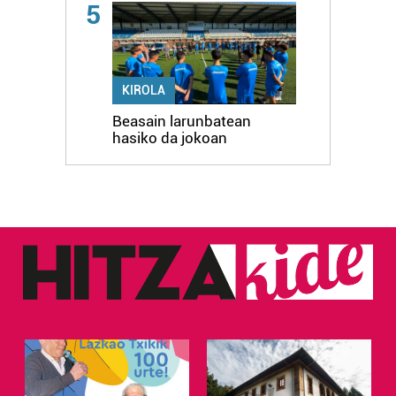
5
KIROLA
Beasain larunbatean
hasiko da jokoan