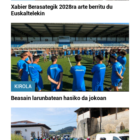
Xabier Berasategik 2028ra arte berritu du
Euskaltelekin
KIROLA
Beasain larunbatean hasiko da jokoan