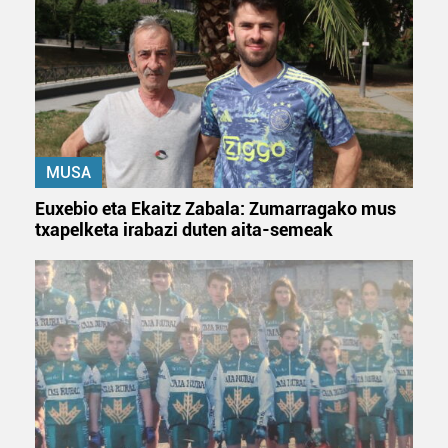
MUSA
Euxebio eta Ekaitz Zabala: Zumarragako mus
txapelketa irabazi duten aita-semeak