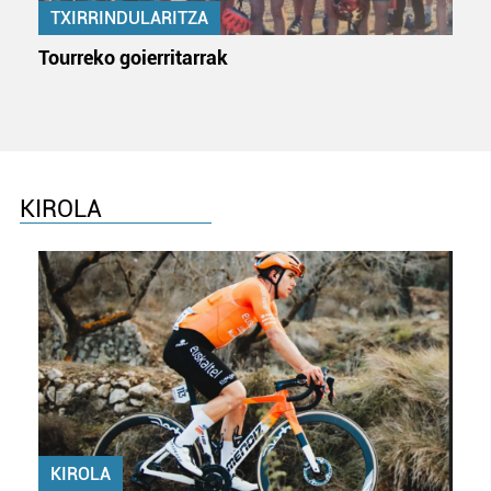
TXIRRINDULARITZA
Tourreko goierritarrak
KIROLA
KIROLA