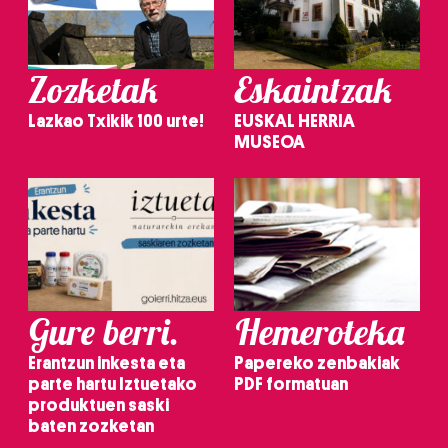
Zozketak
Eskaintzak
Lazkao Txikik 100 urte!
EUSKAL HERRIA
MUSEOA
Gure berri.
Hemeroteka
Erantzun inkesta eta
Papereko zenbakiak
parte hartu Iztuetako
PDF formatuan
produktuen saski
baten zozketan