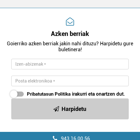
Azken berriak
Goierriko azken berriak jakin nahi dituzu? Harpidetu gure
buletinera!
Pribatutasun Politika
irakurri eta onartzen dut.
Harpidetu
943 16 00 56