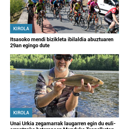
KIROLA
Itsasoko mendi bizikleta ibilaldia abuztuaren
29an egingo dute
KIROLA
Unai Urkia zegamarrak laugarren egin du euli-