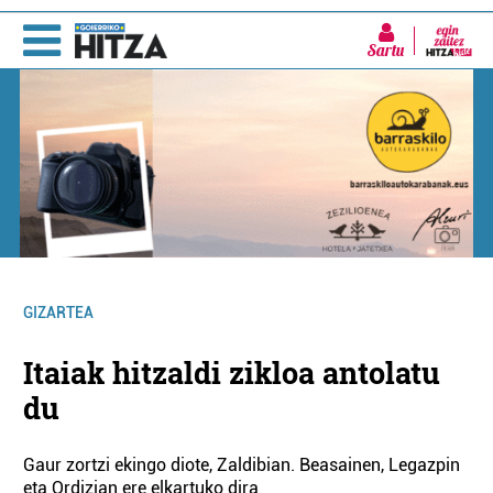
Sartu
GIZARTEA
Itaiak hitzaldi zikloa antolatu
du
Gaur zortzi ekingo diote, Zaldibian. Beasainen, Legazpin
eta Ordizian ere elkartuko dira