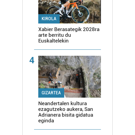
KIROLA
Xabier Berasategik 2028ra
arte berritu du
Euskaltelekin
4
GIZARTEA
Neandertalen kultura
ezagutzeko aukera, San
Adrianera bisita gidatua
eginda