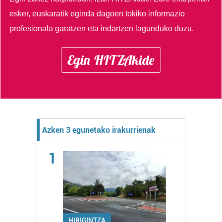
esker, euskaratik eginda dagoen tokiko informazio
profesionala garatzen eta indartzen lagunduko duzu.
Egin HITZAkide
Azken 3 egunetako irakurrienak
1
HIRIGINTZA