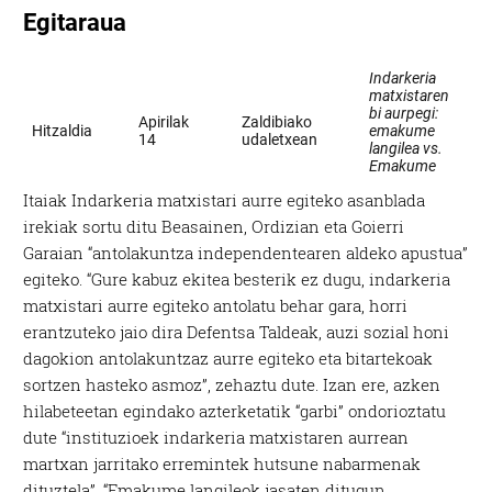
Itaiak Indarkeria matxistari aurre egiteko asanblada
irekiak sortu ditu Beasainen, Ordizian eta Goierri
Garaian “antolakuntza independentearen aldeko apustua”
egiteko. “Gure kabuz ekitea besterik ez dugu, indarkeria
matxistari aurre egiteko antolatu behar gara, horri
erantzuteko jaio dira Defentsa Taldeak, auzi sozial honi
dagokion antolakuntzaz aurre egiteko eta bitartekoak
sortzen hasteko asmoz”, zehaztu dute. Izan ere, azken
hilabeteetan egindako azterketatik “garbi” ondorioztatu
dute “instituzioek indarkeria matxistaren aurrean
martxan jarritako erremintek hutsune nabarmenak
dituztela”. “Emakume langileok jasaten ditugun