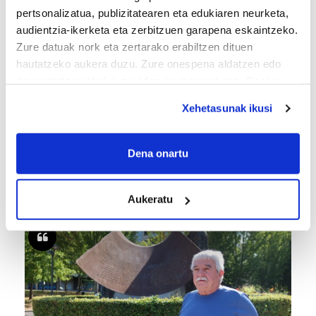
pertsonalizatua, publizitatearen eta edukiaren neurketa,
audientzia-ikerketa eta zerbitzuen garapena eskaintzeko.
Zure datuak nork eta zertarako erabiltzen dituen
hautatzeko aukera duzu. Zure onespena aldatzen edo
deuseztatzen ahal duzu edozein momentutan, Cookie
deklaraziotik edo Privacy triggerean klikatuz.
Xehetasunak ikusi
If you allow, we would also like to:
Collect information about your geographical
Dena onartu
TXIRRINDULARITZA
location which can be accurate to within several
«Entrenatzen duzun bideetan lehiatzeak
meters
gehiago motibatzen zaitu»
Aukeratu
Identify your device by actively scanning it for
specific characteristics (fingerprinting)
Find out more about how your personal data is processed
and set your preferences in the
details section
.
Guk eta gure bazkideek zure datu pertsonalak
prozesatzen ditugu, zure IP zenbakia, besteak beste,