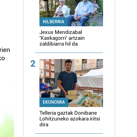
HILBERRIA
Jexux Mendizabal
'Kaxkagorri' artzain
zaldibiarra hil da
rien
ko
2
EKONOMIA
Telleria gaztak Donibane
Lohitzuneko azokara iritsi
dira