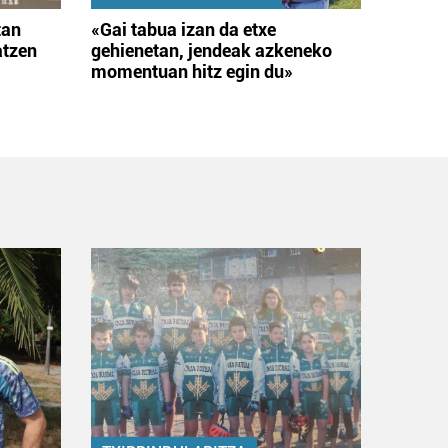
tan
«Gai tabua izan da etxe
atzen
gehienetan, jendeak azkeneko
momentuan hitz egin du»