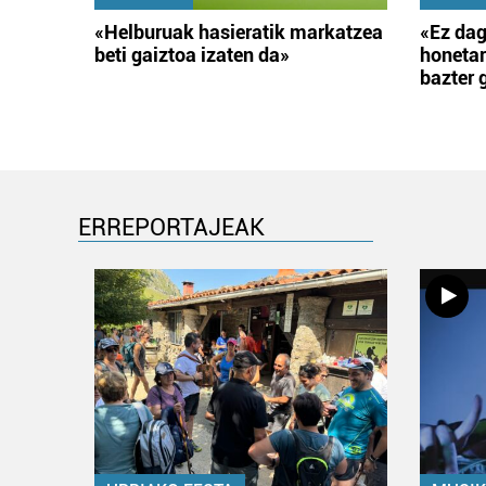
«Helburuak hasieratik markatzea
«Ez dag
beti gaiztoa izaten da»
honetar
bazter 
ERREPORTAJEAK