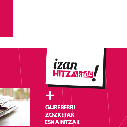
+
GURE BERRI
ZOZKETAK
ESKAINTZAK