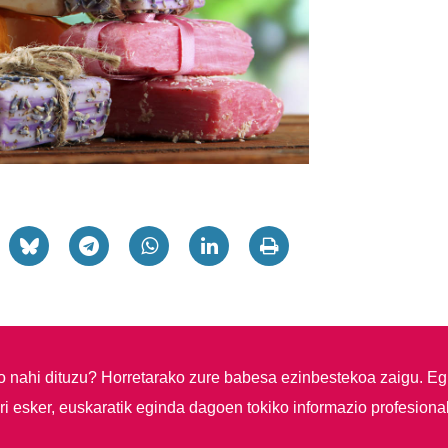
so nahi dituzu?
Horretarako zure babesa ezinbestekoa zaigu. Eg
i esker, euskaratik eginda dagoen tokiko informazio profesiona