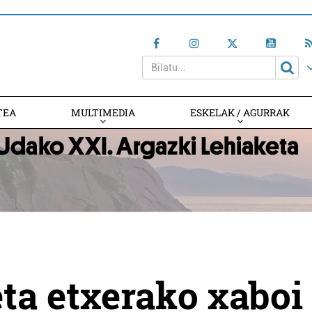
TEA
MULTIMEDIA
ESKELAK / AGURRAK
ta etxerako xaboi