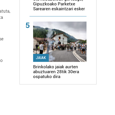
Gipuzkoako Parketxe
Sarearen eskaintzari esker
atuta,
ta
5
ne
JAIAK
do
Brinkolako jaiak aurten
abuztuaren 28tik 30era
ospatuko dira