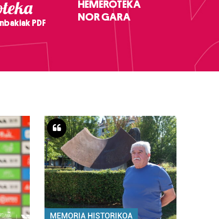
teka
HEMEROTEKA
NOR GARA
nbakiak PDF
MEMORIA HISTORIKOA