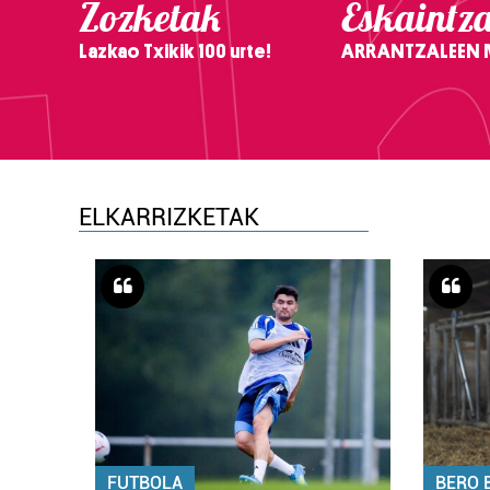
Zozketak
Eskaintz
Lazkao Txikik 100 urte!
ARRANTZALEEN
ELKARRIZKETAK
FUTBOLA
BERO 