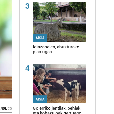
3
AISIA
Idiazabalen, abuzturako
plan ugari
4
AISIA
Goierriko jentilak, behiak
2
/
09
/
20
eta kobazuloak gertuago,