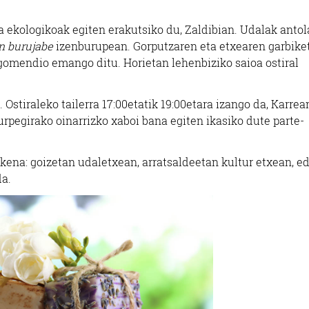
a ekologikoak egiten erakutsiko du, Zaldibian. Udalak antol
n burujabe
izenburupean. Gorputzaren eta etxearen garbike
 gomendio emango ditu. Horietan lehenbiziko saioa ostiral
 Ostiraleko tailerra 17:00etatik 19:00etara izango da, Karrea
rpegirako oinarrizko xaboi bana egiten ikasiko dute parte-
zkena: goizetan udaletxean, arratsaldeetan kultur etxean, e
da.