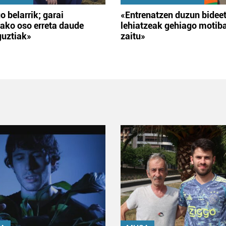
o belarrik; garai
«Entrenatzen duzun bidee
ako oso erreta daude
lehiatzeak gehiago motib
guztiak»
zaitu»