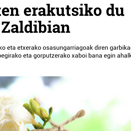
ten erakutsiko du
 Zaldibian
rako eta etxerako osasungarriagoak diren garbika
rpegirako eta gorputzerako xaboi bana egin ahal