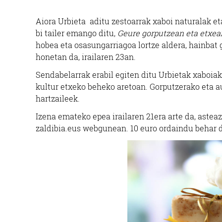
Aiora Urbieta aditu zestoarrak xaboi naturalak et
bi tailer emango ditu,
Geure gorputzean eta etxea
hobea eta osasungarriagoa lortze aldera, hainbat
honetan da, irailaren 23an.
Sendabelarrak erabil egiten ditu Urbietak xaboiak.
kultur etxeko beheko aretoan. Gorputzerako eta au
hartzaileek.
Izena emateko epea irailaren 21era arte da, astea
zaldibia.eus webgunean. 10 euro ordaindu behar 