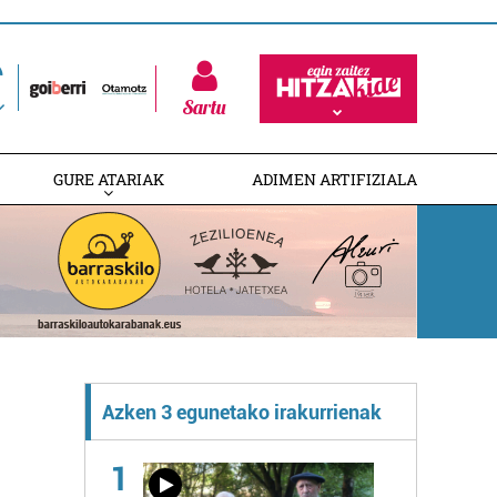
Sartu
GURE ATARIAK
ADIMEN ARTIFIZIALA
Azken 3 egunetako irakurrienak
1