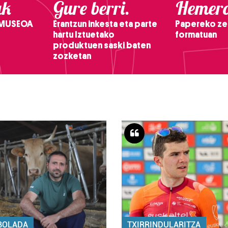
ak
Gure berri.
Hemero
 MUSEOA
Erantzun inkesta eta parte
Papereko ze
hartu Iztuetako
formatuan
produktuen saski baten
zozketan
BOLADA
TXIRRINDULARITZA