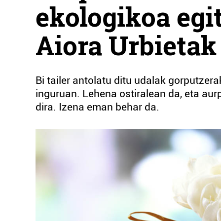
ekologikoa egi
Aiora Urbietak
Bi tailer antolatu ditu udalak gorputze
inguruan. Lehena ostiralean da, eta au
dira. Izena eman behar da.