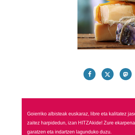
Goierriko albisteak euskaraz, libre eta kalitatez ja
zaitez harpidedun, izan HITZAkide!
Zure ekarpenar
garatzen eta indartzen lagunduko duzu.