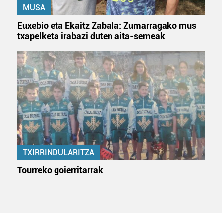
MUSA
Euxebio eta Ekaitz Zabala: Zumarragako mus
txapelketa irabazi duten aita-semeak
TXIRRINDULARITZA
Tourreko goierritarrak