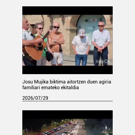
Josu Mujika biktima aitortzen duen agiria
familiari emateko ekitaldia
2026/07/29