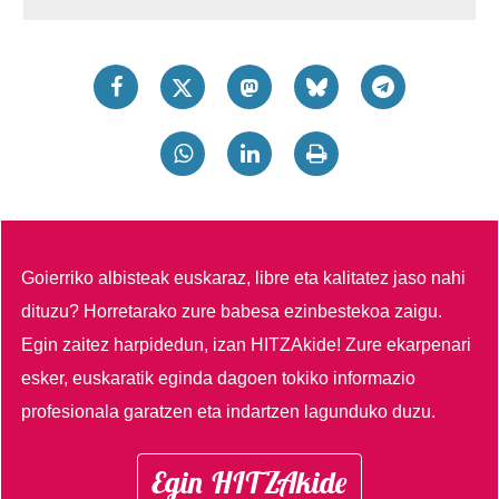
Goierriko albisteak euskaraz, libre eta kalitatez jaso nahi
dituzu?
Horretarako zure babesa ezinbestekoa zaigu.
Egin zaitez harpidedun, izan HITZAkide!
Zure ekarpenari
esker, euskaratik eginda dagoen tokiko informazio
profesionala garatzen eta indartzen lagunduko duzu.
Egin HITZAkide