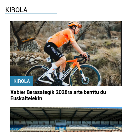
KIROLA
KIROLA
Xabier Berasategik 2028ra arte berritu du
Euskaltelekin