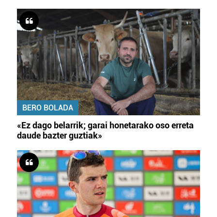
BERO BOLADA
«Ez dago belarrik; garai honetarako oso erreta
daude bazter guztiak»