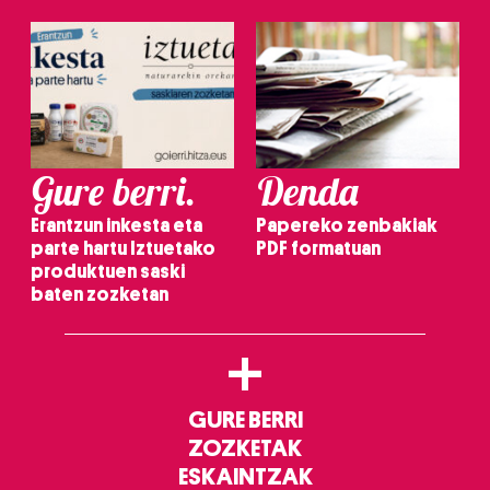
Gure berri.
Denda
Erantzun inkesta eta
Papereko zenbakiak
parte hartu Iztuetako
PDF formatuan
produktuen saski
baten zozketan
+
GURE BERRI
ZOZKETAK
ESKAINTZAK