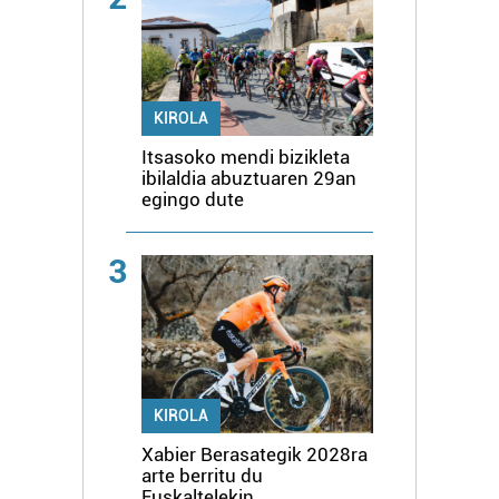
KIROLA
Itsasoko mendi bizikleta
ibilaldia abuztuaren 29an
egingo dute
3
KIROLA
Xabier Berasategik 2028ra
arte berritu du
Euskaltelekin