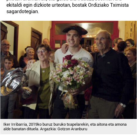
ekitaldi egin dizkiote urteotan, bostak Ordiziako Tximista
sagardotegian.
Iker Irribarria, 2019ko buruz buruko txapelarekin, eta aitona eta amona
alde banatan dituela. Argazkia: Gotzon Aranburu