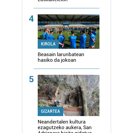
4
KIROLA
Beasain larunbatean
hasiko da jokoan
5
GIZARTEA
Neandertalen kultura
ezagutzeko aukera, San