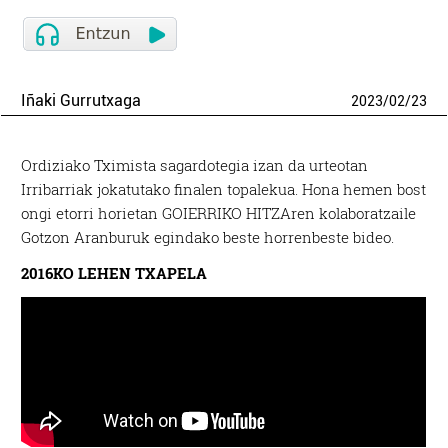
Iñaki Gurrutxaga
2023
/
02
/
23
Ordiziako Tximista sagardotegia izan da urteotan
Irribarriak jokatutako finalen topalekua. Hona hemen bost
ongi etorri horietan GOIERRIKO HITZAren kolaboratzaile
Gotzon Aranburuk egindako beste horrenbeste bideo.
2016KO LEHEN TXAPELA