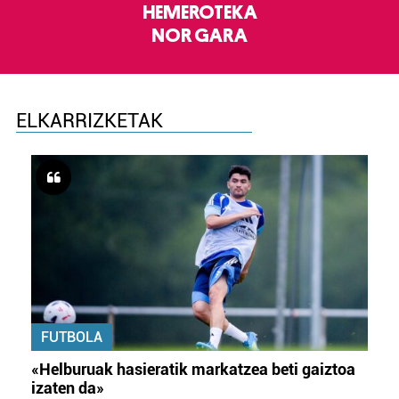
HEMEROTEKA
NOR GARA
ELKARRIZKETAK
FUTBOLA
«Helburuak hasieratik markatzea beti gaiztoa
izaten da»