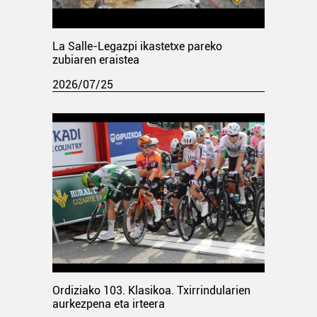
La Salle-Legazpi ikastetxe pareko
zubiaren eraistea
2026/07/25
Ordiziako 103. Klasikoa. Txirrindularien
aurkezpena eta irteera