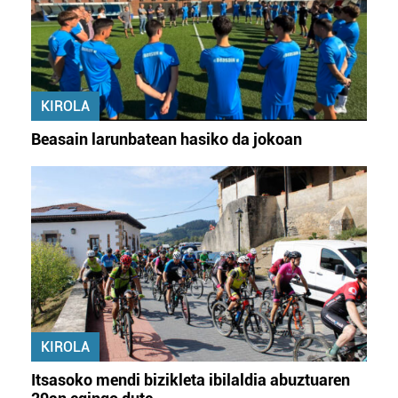
KIROLA
Beasain larunbatean hasiko da jokoan
KIROLA
Itsasoko mendi bizikleta ibilaldia abuztuaren