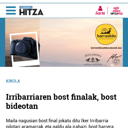
Sartu
KIROLA
Irribarriaren bost finalak, bost
bideotan
Maila nagusian bost final jokatu ditu Iker Irribarria
pilotari aramarrak, eta galdu ala irabazi, bost harrera