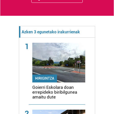
Azken 3 egunetako irakurrienak
1
HIRIGINTZA
Goierri Eskolara doan
errepideko biribilgunea
amaitu dute
2