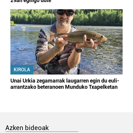
29an egingo dute
KIROLA
Unai Urkia zegamarrak laugarren egin du euli-
arrantzako beteranoen Munduko Txapelketan
Azken bideoak