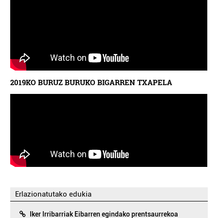
2019KO BURUZ BURUKO BIGARREN TXAPELA
Erlazionatutako edukia
Iker Irribarriak Eibarren egindako prentsaurrekoa