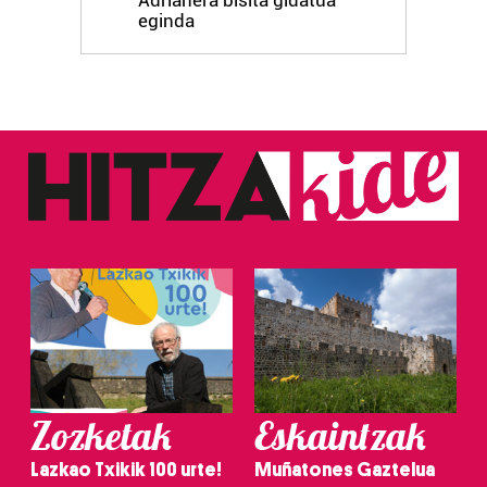
Adrianera bisita gidatua
eginda
Zozketak
Eskaintzak
Lazkao Txikik 100 urte!
Muñatones Gaztelua