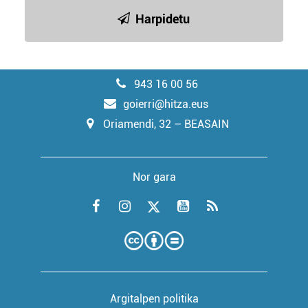
Harpidetu
943 16 00 56
goierri@hitza.eus
Oriamendi, 32 – BEASAIN
Nor gara
Argitalpen politika