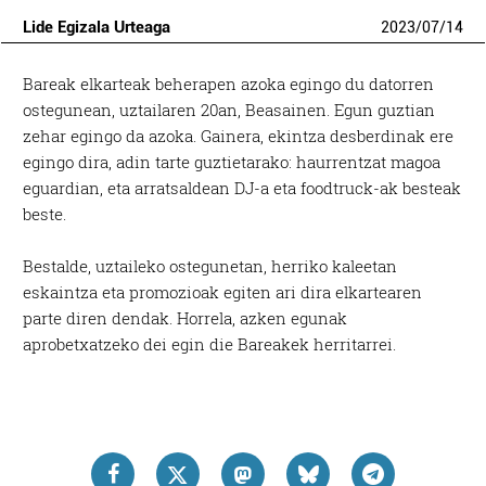
Lide Egizala Urteaga
2023
/
07
/
14
Bareak elkarteak beherapen azoka egingo du datorren
ostegunean, uztailaren 20an, Beasainen. Egun guztian
zehar egingo da azoka. Gainera, ekintza desberdinak ere
egingo dira, adin tarte guztietarako: haurrentzat magoa
eguardian, eta arratsaldean DJ-a eta foodtruck-ak besteak
beste.
Bestalde, uztaileko ostegunetan, herriko kaleetan
eskaintza eta promozioak egiten ari dira elkartearen
parte diren dendak. Horrela, azken egunak
aprobetxatzeko dei egin die Bareakek herritarrei.