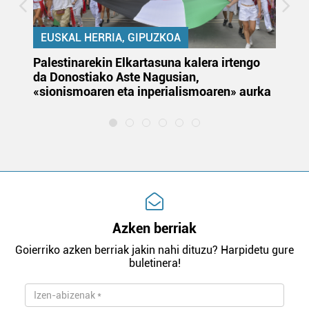
EUSKAL HERRIA, GIPUZKOA
Palestinarekin Elkartasuna kalera irtengo
Do
da Donostiako Aste Nagusian,
du
«sionismoaren eta inperialismoaren» aurka
et
Azken berriak
Goierriko azken berriak jakin nahi dituzu? Harpidetu gure
buletinera!