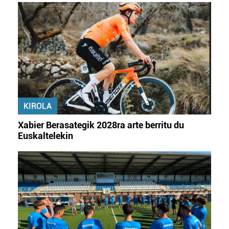
KIROLA
Xabier Berasategik 2028ra arte berritu du
Euskaltelekin