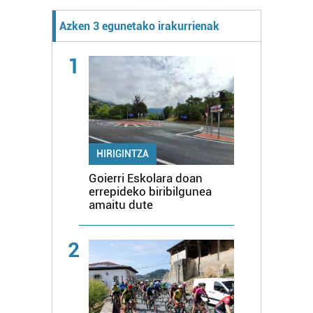
Azken 3 egunetako irakurrienak
1
HIRIGINTZA
Goierri Eskolara doan
errepideko biribilgunea
amaitu dute
2