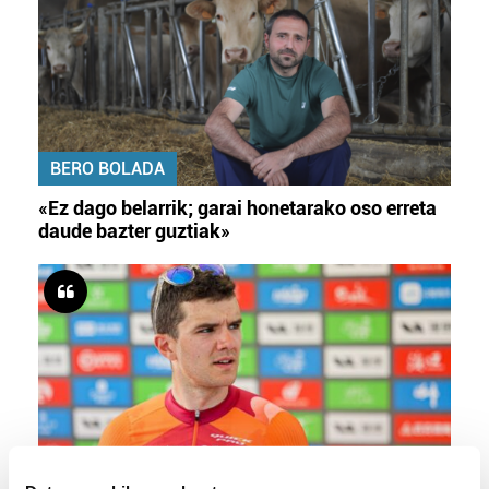
BERO BOLADA
«Ez dago belarrik; garai honetarako oso erreta
daude bazter guztiak»
TXIRRINDULARITZA