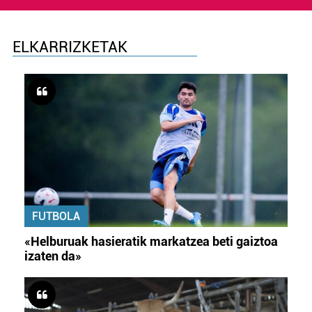
ELKARRIZKETAK
FUTBOLA
«Helburuak hasieratik markatzea beti gaiztoa
izaten da»