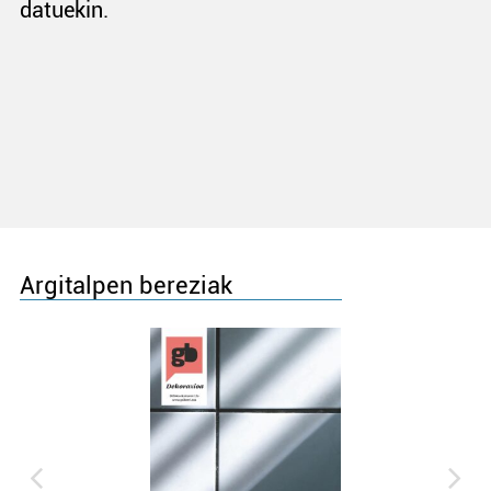
datuekin.
Argitalpen bereziak