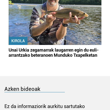
KIROLA
Unai Urkia zegamarrak laugarren egin du euli-
arrantzako beteranoen Munduko Txapelketan
Azken bideoak
Ez da informaziorik aurkitu sartutako