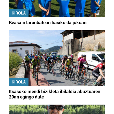
KIROLA
Beasain larunbatean hasiko da jokoan
KIROLA
Itsasoko mendi bizikleta ibilaldia abuztuaren
29an egingo dute