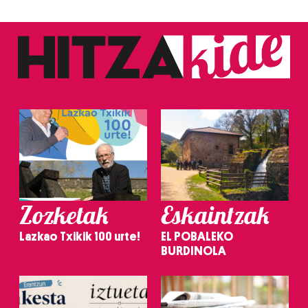
Zozketak
Eskaintzak
Lazkao Txikik 100 urte!
EL POBALEKO
BURDINOLA