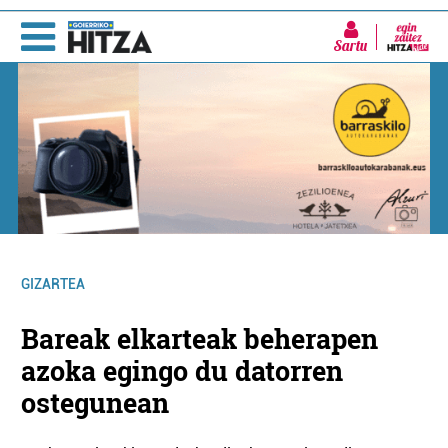
Sartu
GIZARTEA
Bareak elkarteak beherapen
azoka egingo du datorren
ostegunean