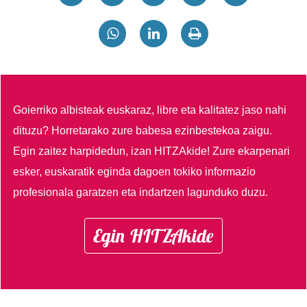
Goierriko albisteak euskaraz, libre eta kalitatez jaso nahi
dituzu?
Horretarako zure babesa ezinbestekoa zaigu.
Egin zaitez harpidedun, izan HITZAkide!
Zure ekarpenari
esker, euskaratik eginda dagoen tokiko informazio
profesionala garatzen eta indartzen lagunduko duzu.
Egin HITZAkide