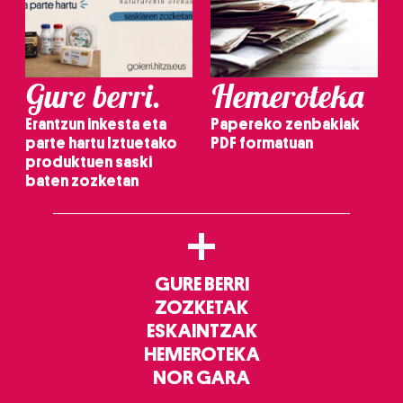
Gure berri.
Hemeroteka
Erantzun inkesta eta
Papereko zenbakiak
parte hartu Iztuetako
PDF formatuan
produktuen saski
baten zozketan
+
GURE BERRI
ZOZKETAK
ESKAINTZAK
HEMEROTEKA
NOR GARA