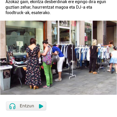
Azokaz gain, ekintza desberdinak ere egingo dira egun
guztian zehar, haurrentzat magoa eta DJ-a eta
foodtruck-ak, esaterako.