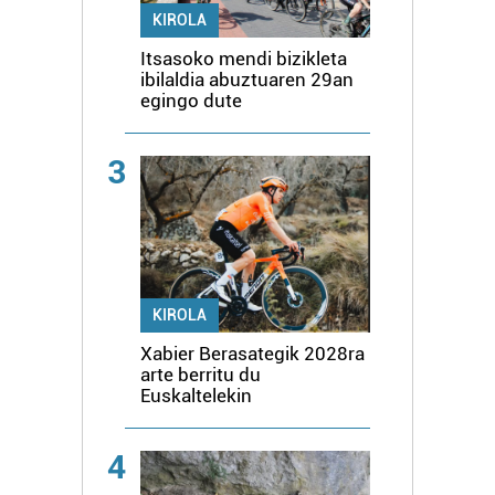
KIROLA
Itsasoko mendi bizikleta
ibilaldia abuztuaren 29an
egingo dute
3
KIROLA
Xabier Berasategik 2028ra
arte berritu du
Euskaltelekin
4