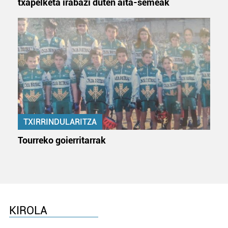
txapelketa irabazi duten aita-semeak
TXIRRINDULARITZA
Tourreko goierritarrak
KIROLA