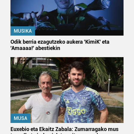
datuen atalean. Edozein unetan alda edo ken dezakezu
zure baimena Cookieen adierazpenean.
Webgune honek cookie propioak eta hirugarrenen cookie-
MUSIKA
fitxategiak erabiltzen ditu. Zure esperientzia eta
zerbitzuak hobetzeko asmoz, cookie teknologiaz
Odik berria ezagutzeko aukera 'KimiK' eta
baliatzen gara. Ohar hau onartuz gero, teknologia hori
'Amaaaa!' abestiekin
erabiltzeko baimen esplizitua ematen diguzu.
Gehiago
irakurri
MUSA
Euxebio eta Ekaitz Zabala: Zumarragako mus