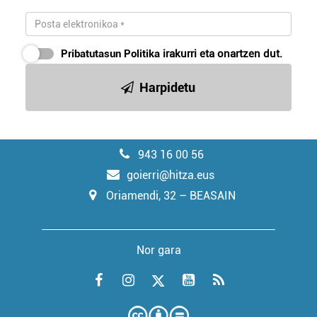
Pribatutasun Politika
irakurri eta onartzen dut.
Harpidetu
943 16 00 56
goierri@hitza.eus
Oriamendi, 32 – BEASAIN
Nor gara