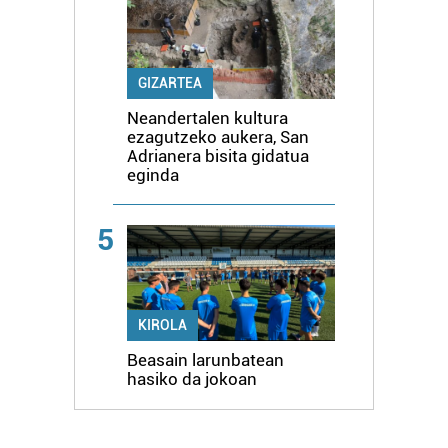
GIZARTEA
Neandertalen kultura
ezagutzeko aukera, San
Adrianera bisita gidatua
eginda
5
KIROLA
Beasain larunbatean
hasiko da jokoan