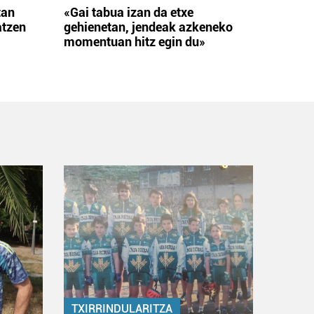
tan
«Gai tabua izan da etxe
atzen
gehienetan, jendeak azkeneko
momentuan hitz egin du»
TXIRRINDULARITZA