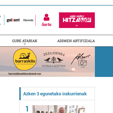
Sartu
GURE ATARIAK
ADIMEN ARTIFIZIALA
Azken 3 egunetako irakurrienak
1