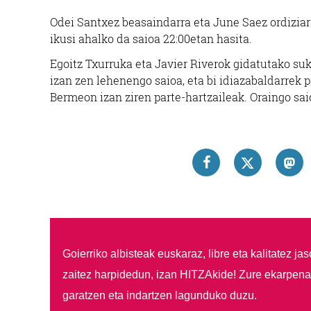
Odei Santxez beasaindarra eta June Saez ordizia
ikusi ahalko da saioa 22:00etan hasita.
Egoitz Txurruka eta
Javier Rivero
k gidatutako su
izan zen lehenengo saioa, eta bi idiazabaldarrek 
Bermeon izan ziren parte-hartzaileak. Oraingo saio
Goierriko albisteak euskaraz, libre eta kalitatez ja
zaitez harpidedun, izan HITZAkide!
Zure ekarpenar
garatzen eta indartzen lagunduko duzu.