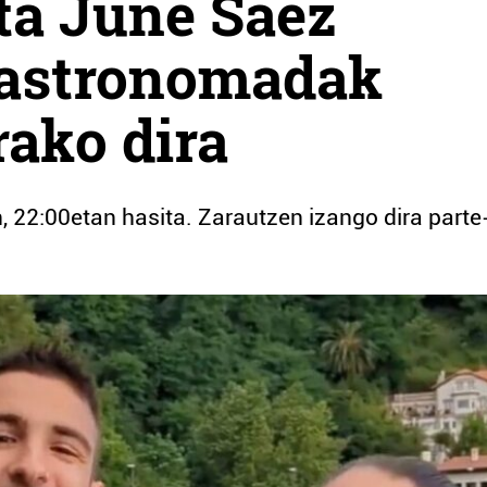
ta June Saez
 Gastronomadak
ako dira
 22:00etan hasita. Zarautzen izango dira parte