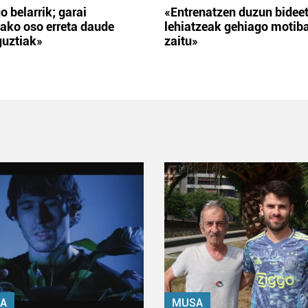
o belarrik; garai
«Entrenatzen duzun bidee
ako oso erreta daude
lehiatzeak gehiago motib
guztiak»
zaitu»
A
MUSA