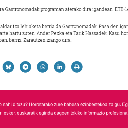
rra Gastronomadak programan aterako dira igandean. ETB-1
kaldaritza lehiaketa berria da Gastronomadak. Pasa den ig
parte hartu zuten:
Ander Pexka eta Tarik Hassadek.
Kasu hor
an, berriz, Zarautzen izango dira.
so nahi dituzu?
Horretarako zure babesa ezinbestekoa zaigu. Eg
i esker, euskaratik eginda dagoen tokiko informazio profesiona