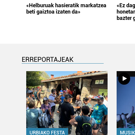
«Helburuak hasieratik markatzea
«Ez dag
beti gaiztoa izaten da»
honetar
bazter 
ERREPORTAJEAK
URBIAKO FESTA
MUSIK