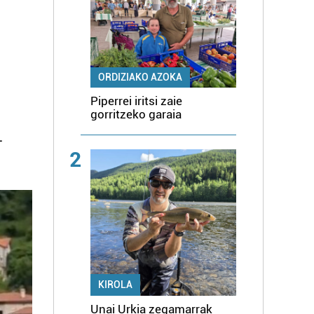
ORDIZIAKO AZOKA
Piperrei iritsi zaie
gorritzeko garaia
-
2
KIROLA
Unai Urkia zegamarrak