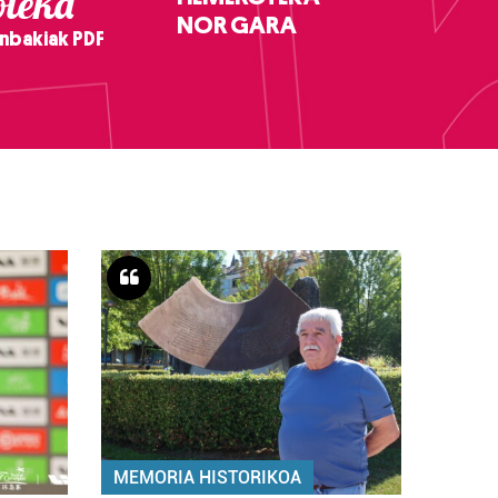
teka
NOR GARA
nbakiak PDF
MEMORIA HISTORIKOA