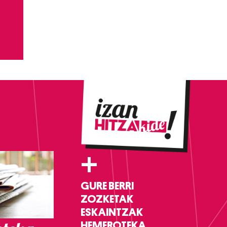
+
GURE BERRI
ZOZKETAK
ESKAINTZAK
HEMEROTEKA