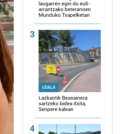
laugarren egin du euli-
arrantzako beteranoen
Munduko Txapelketan
3
UDALA
Lazkaotik Beasainera
sartzeko bidea itxita,
Senpere kalean
4