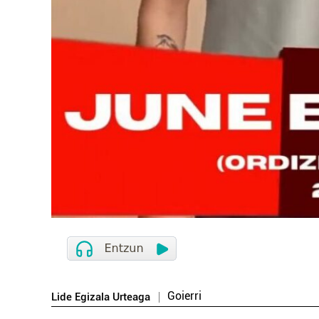
Goierri
Lide Egizala Urteaga