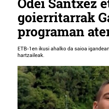
Odei Santxez e
goierritarrak
programan ater
ETB-1en ikusi ahalko da saioa igandean,
hartzaileak.