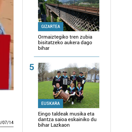
GIZARTEA
Ormaiztegiko tren zubia
bisitatzeko aukera dago
bihar
5
EUSKARA
Eingo taldeak musika eta
dantza saioa eskainiko du
3
/
07
/
14
bihar Lazkaon