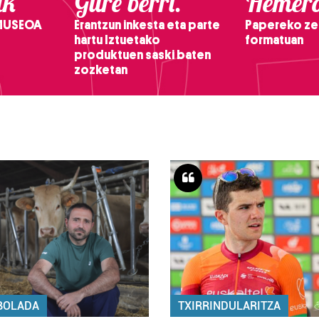
ak
Gure berri.
Hemero
 MUSEOA
Erantzun inkesta eta parte
Papereko ze
hartu Iztuetako
formatuan
produktuen saski baten
zozketan
BOLADA
TXIRRINDULARITZA