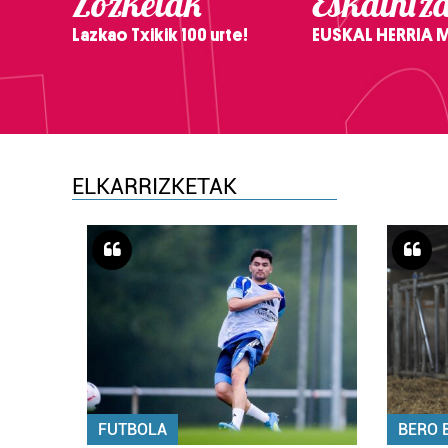
Zozketak
Eskaintz
Lazkao Txikik 100 urte!
EUSKAL HERRIA
ELKARRIZKETAK
FUTBOLA
BERO 