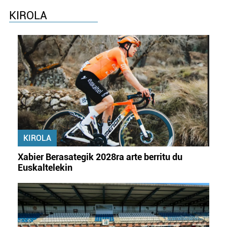
KIROLA
KIROLA
Xabier Berasategik 2028ra arte berritu du
Euskaltelekin