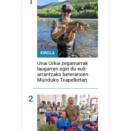
1
KIROLA
Unai Urkia zegamarrak
laugarren egin du euli-
arrantzako beteranoen
Munduko Txapelketan
2