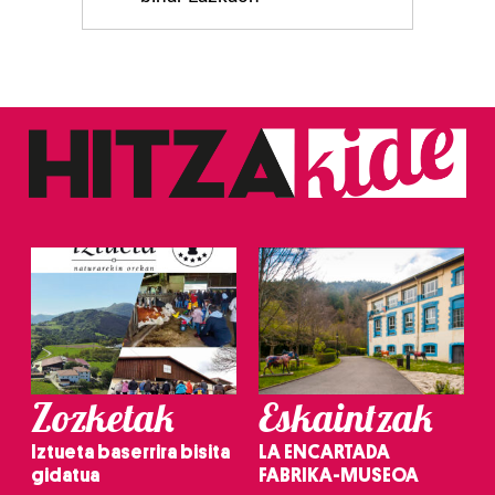
Zozketak
Eskaintzak
Iztueta baserrira bisita
LA ENCARTADA
gidatua
FABRIKA-MUSEOA