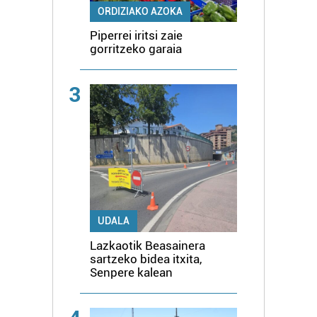
ORDIZIAKO AZOKA
Piperrei iritsi zaie
gorritzeko garaia
3
UDALA
Lazkaotik Beasainera
sartzeko bidea itxita,
Senpere kalean