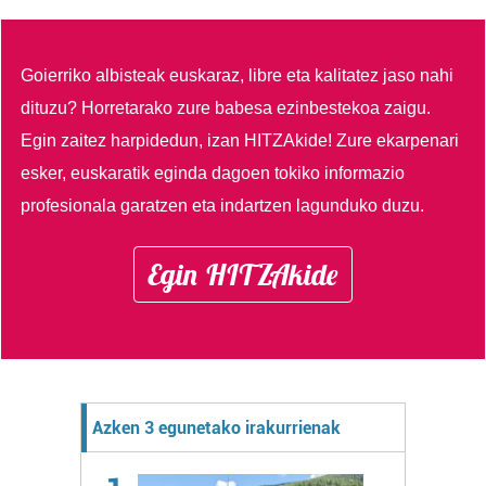
Goierriko albisteak euskaraz, libre eta kalitatez jaso nahi
dituzu?
Horretarako zure babesa ezinbestekoa zaigu.
Egin zaitez harpidedun, izan HITZAkide!
Zure ekarpenari
esker, euskaratik eginda dagoen tokiko informazio
profesionala garatzen eta indartzen lagunduko duzu.
Egin HITZAkide
Azken 3 egunetako irakurrienak