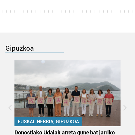
Gipuzkoa
EUSKAL HERRIA, GIPUZKOA
Donostiako Udalak arreta gune bat jarriko
Ur