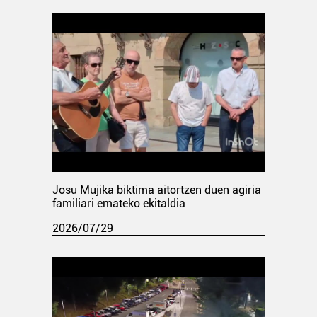
Josu Mujika biktima aitortzen duen agiria
familiari emateko ekitaldia
2026/07/29