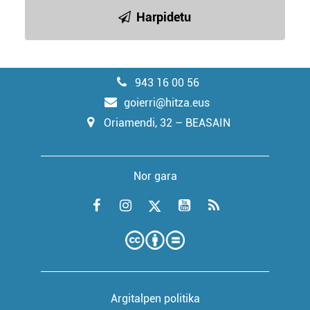
Harpidetu
943 16 00 56
goierri@hitza.eus
Oriamendi, 32 – BEASAIN
Nor gara
Argitalpen politika