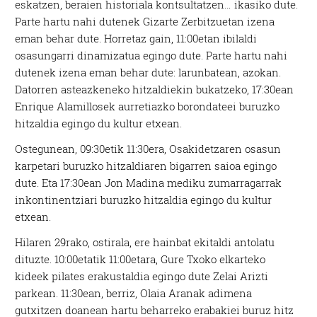
eskatzen, beraien historiala kontsultatzen… ikasiko dute.
Parte hartu nahi dutenek Gizarte Zerbitzuetan izena
eman behar dute. Horretaz gain, 11:00etan ibilaldi
osasungarri dinamizatua egingo dute. Parte hartu nahi
dutenek izena eman behar dute: larunbatean, azokan.
Datorren asteazkeneko hitzaldiekin bukatzeko, 17:30ean
Enrique Alamillosek aurretiazko borondateei buruzko
hitzaldia egingo du kultur etxean.
Ostegunean, 09:30etik 11:30era, Osakidetzaren osasun
karpetari buruzko hitzaldiaren bigarren saioa egingo
dute. Eta 17:30ean Jon Madina mediku zumarragarrak
inkontinentziari buruzko hitzaldia egingo du kultur
etxean.
Hilaren 29rako, ostirala, ere hainbat ekitaldi antolatu
dituzte. 10:00etatik 11:00etara, Gure Txoko elkarteko
kideek pilates erakustaldia egingo dute Zelai Arizti
parkean. 11:30ean, berriz, Olaia Aranak adimena
gutxitzen doanean hartu beharreko erabakiei buruz hitz