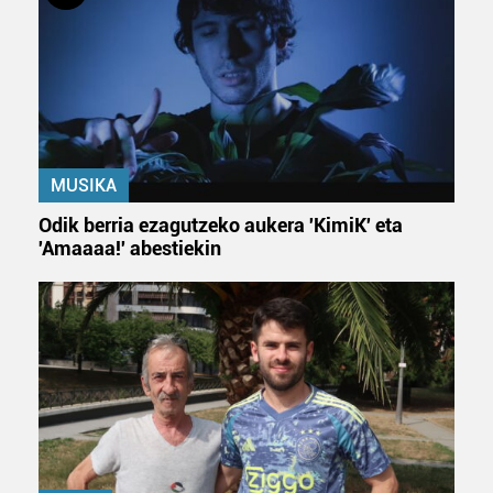
Webgune honek cookie propioak eta hirugarrenen cookie-
fitxategiak erabiltzen ditu. Zure esperientzia eta
zerbitzuak hobetzeko asmoz, cookie teknologiaz
baliatzen gara. Ohar hau onartuz gero, teknologia hori
erabiltzeko baimen esplizitua ematen diguzu.
Gehiago
irakurri
MUSIKA
Odik berria ezagutzeko aukera 'KimiK' eta
'Amaaaa!' abestiekin