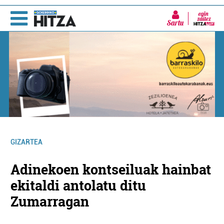
Sartu
GIZARTEA
Adinekoen kontseiluak hainbat
ekitaldi antolatu ditu
Zumarragan