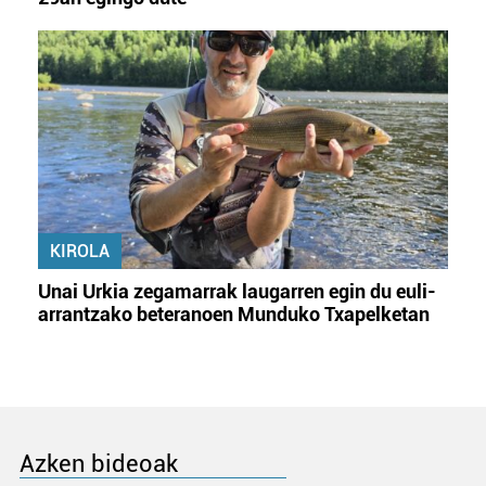
KIROLA
Unai Urkia zegamarrak laugarren egin du euli-
arrantzako beteranoen Munduko Txapelketan
Azken bideoak