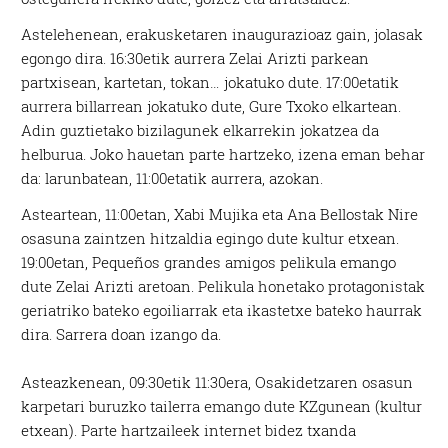
Astelehenean, erakusketaren inaugurazioaz gain, jolasak
egongo dira. 16:30etik aurrera Zelai Arizti parkean
partxisean, kartetan, tokan… jokatuko dute. 17:00etatik
aurrera billarrean jokatuko dute, Gure Txoko elkartean.
Adin guztietako bizilagunek elkarrekin jokatzea da
helburua. Joko hauetan parte hartzeko, izena eman behar
da: larunbatean, 11:00etatik aurrera, azokan.
Asteartean, 11:00etan, Xabi Mujika eta Ana Bellostak Nire
osasuna zaintzen hitzaldia egingo dute kultur etxean.
19:00etan, Pequeños grandes amigos pelikula emango
dute Zelai Arizti aretoan. Pelikula honetako protagonistak
geriatriko bateko egoiliarrak eta ikastetxe bateko haurrak
dira. Sarrera doan izango da.
Asteazkenean, 09:30etik 11:30era, Osakidetzaren osasun
karpetari buruzko tailerra emango dute KZgunean (kultur
etxean). Parte hartzaileek internet bidez txanda