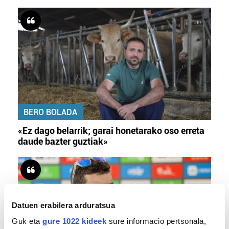
BERO BOLADA
«Ez dago belarrik; garai honetarako oso erreta
daude bazter guztiak»
Datuen erabilera arduratsua
Guk eta
gure 1022 kideek
sure informacio pertsonala,