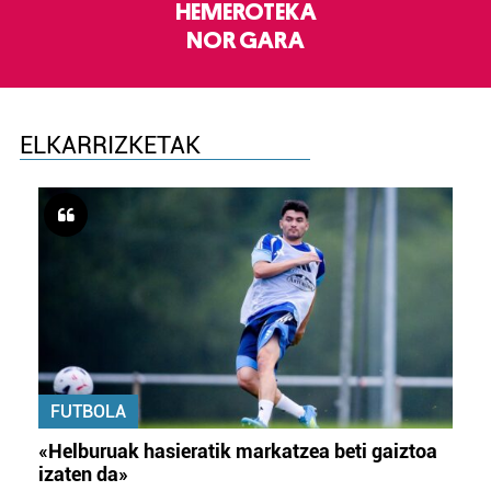
HEMEROTEKA
NOR GARA
ELKARRIZKETAK
FUTBOLA
«Helburuak hasieratik markatzea beti gaiztoa
izaten da»