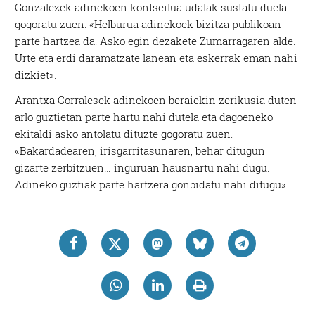
Gonzalezek adinekoen kontseilua udalak sustatu duela
gogoratu zuen. «Helburua adinekoek bizitza publikoan
parte hartzea da. Asko egin dezakete Zumarragaren alde.
Urte eta erdi daramatzate lanean eta eskerrak eman nahi
dizkiet».
Arantxa Corralesek adinekoen beraiekin zerikusia duten
arlo guztietan parte hartu nahi dutela eta dagoeneko
ekitaldi asko antolatu dituzte gogoratu zuen.
«Bakardadearen, irisgarritasunaren, behar ditugun
gizarte zerbitzuen… inguruan hausnartu nahi dugu.
Adineko guztiak parte hartzera gonbidatu nahi ditugu».