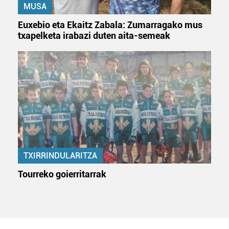
MUSA
Euxebio eta Ekaitz Zabala: Zumarragako mus
txapelketa irabazi duten aita-semeak
TXIRRINDULARITZA
Tourreko goierritarrak