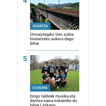
4
GIZARTEA
Ormaiztegiko tren zubia
bisitatzeko aukera dago
bihar
5
EUSKARA
Eingo taldeak musika eta
dantza saioa eskainiko du
bihar Lazkaon