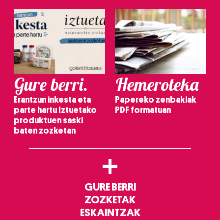
Gure berri.
Hemeroteka
Erantzun inkesta eta
Papereko zenbakiak
parte hartu Iztuetako
PDF formatuan
produktuen saski
baten zozketan
+
GURE BERRI
ZOZKETAK
ESKAINTZAK