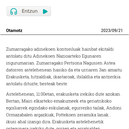
Otamotz
2023
/
09
/
21
Zumarragako adinekoen kontseiluak hainbat ekitaldi
antolatu ditu Adinekoen Nazioarteko Egunaren
ingurumarian. Zumarragako Pertsona Nagusien Astea
datorren astelehenean hasiko da eta urriaren 3an amaitu.
Erakusketa, hitzaldiak, ikastaroak, ibilaldia eta antzerkia
antolatu dituzte, besteak beste.
Astelehenean, 11:00etan, erakusketa irekiko dute azokan.
Bertan, Mairi elkarteko emakumeek eta geriatrikoko
egoiliarrek egindako eskulanak, egurrezko tailak, Andoni
Ormazabalen argazkiak, Pottekoen zeramika lanak…
ikusi ahal izango dira. Erakusketa astelehenetik
ostegunera irekiko dute, goizez eta arratsaldez.