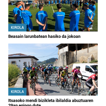
KIROLA
Beasain larunbatean hasiko da jokoan
KIROLA
Itsasoko mendi bizikleta ibilaldia abuztuaren
29an egingo dute