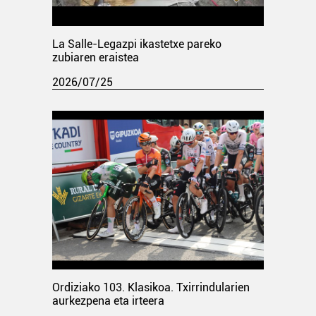
La Salle-Legazpi ikastetxe pareko
zubiaren eraistea
2026/07/25
Ordiziako 103. Klasikoa. Txirrindularien
aurkezpena eta irteera