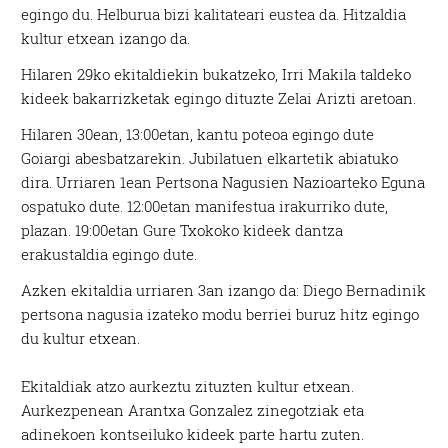
egingo du. Helburua bizi kalitateari eustea da. Hitzaldia
kultur etxean izango da.
Hilaren 29ko ekitaldiekin bukatzeko, Irri Makila taldeko
kideek bakarrizketak egingo dituzte Zelai Arizti aretoan.
Hilaren 30ean, 13:00etan, kantu poteoa egingo dute
Goiargi abesbatzarekin. Jubilatuen elkartetik abiatuko
dira. Urriaren 1ean Pertsona Nagusien Nazioarteko Eguna
ospatuko dute. 12:00etan manifestua irakurriko dute,
plazan. 19:00etan Gure Txokoko kideek dantza
erakustaldia egingo dute.
Azken ekitaldia urriaren 3an izango da: Diego Bernadinik
pertsona nagusia izateko modu berriei buruz hitz egingo
du kultur etxean.
Ekitaldiak atzo aurkeztu zituzten kultur etxean.
Aurkezpenean Arantxa Gonzalez zinegotziak eta
adinekoen kontseiluko kideek parte hartu zuten.