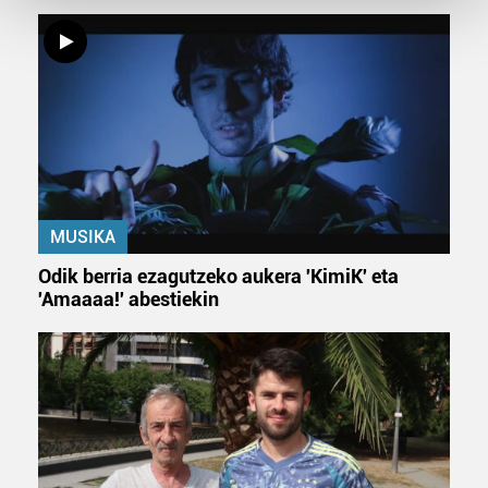
and set your preferences in the
details section
.
Guk eta gure bazkideek zure datu pertsonalak
prozesatzen ditugu, zure IP zenbakia, besteak beste,
teknologia erabiliz, cookieak adibidez, iragarki eta eduki
pertsonalizatuak eskaintzeko, iragarkiak eta edukia
neurtzeko, jendeari buruzko informazioa biltzeko eta
produktuak garatzeko. Zure datuak nork eta zertarako
erabiltzen dituen hauta dezakezu.
MUSIKA
Bazkide batzuek ez dizute baimenik eskatzen, eta beren
Odik berria ezagutzeko aukera 'KimiK' eta
interes komertzial legitimoetan babesten dira. Ikusi gure
'Amaaaa!' abestiekin
bazkideen zerrenda, beren ustez zein helburutarako
duten interes legitimoa eta horren aurka nola egin
dezakezun ikusteko.
Lortu zure datu pertsonalak prozesatzeko moduari
buruzko informazio gehiago eta ezarri zure lehentasunak
datuen atalean. Edozein unetan alda edo ken dezakezu