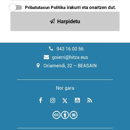
Pribatutasun Politika
irakurri eta onartzen dut.
Harpidetu
943 16 00 56
goierri@hitza.eus
Oriamendi, 32 – BEASAIN
Nor gara