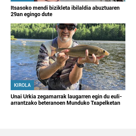
Itsasoko mendi bizikleta ibilaldia abuztuaren
29an egingo dute
KIROLA
Unai Urkia zegamarrak laugarren egin du euli-
arrantzako beteranoen Munduko Txapelketan