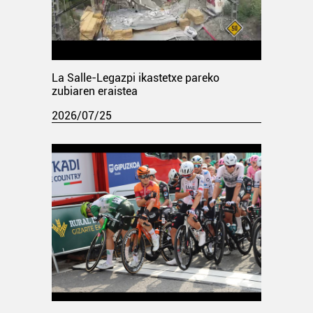
La Salle-Legazpi ikastetxe pareko
zubiaren eraistea
2026/07/25