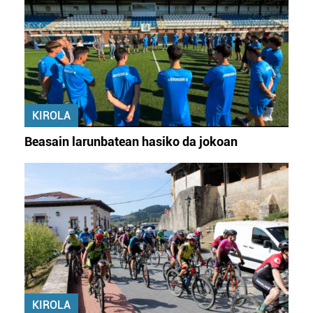
KIROLA
Beasain larunbatean hasiko da jokoan
KIROLA