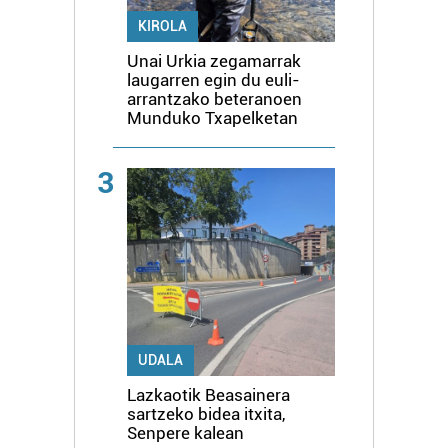
KIROLA
Unai Urkia zegamarrak
laugarren egin du euli-
arrantzako beteranoen
Munduko Txapelketan
3
UDALA
Lazkaotik Beasainera
sartzeko bidea itxita,
Senpere kalean