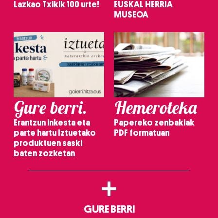
Lazkao Txikik 100 urte!
EUSKAL HERRIA
MUSEOA
Gure berri.
Hemeroteka
Erantzun inkesta eta
Papereko zenbakiak
parte hartu Iztuetako
PDF formatuan
produktuen saski
baten zozketan
+
GURE BERRI