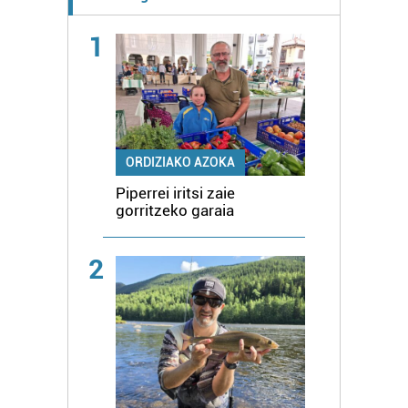
1
ORDIZIAKO AZOKA
Piperrei iritsi zaie
gorritzeko garaia
2