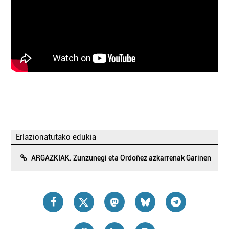
Erlazionatutako edukia
ARGAZKIAK. Zunzunegi eta Ordoñez azkarrenak Garinen