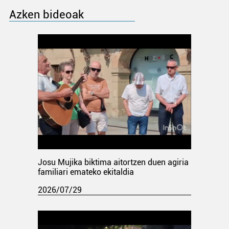
Azken bideoak
Josu Mujika biktima aitortzen duen agiria
familiari emateko ekitaldia
2026/07/29