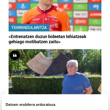
TXIRRINDULARITZA
«Entrenatzen duzun bideetan lehiatzeak
gehiago motibatzen zaitu»
MEMORIA HISTORIKOA
Datuen erabilera arduratsua
«Gai tabua izan da etxe gehienetan, jendeak