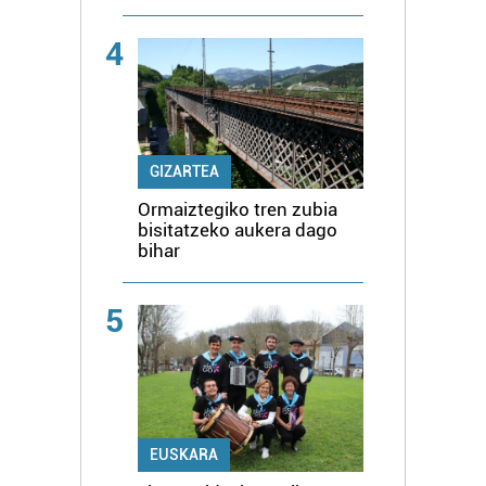
4
GIZARTEA
Ormaiztegiko tren zubia
bisitatzeko aukera dago
bihar
5
EUSKARA