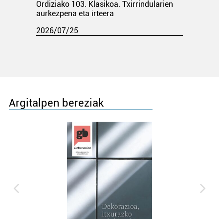
Ordiziako 103. Klasikoa. Txirrindularien
aurkezpena eta irteera
2026/07/25
Argitalpen bereziak