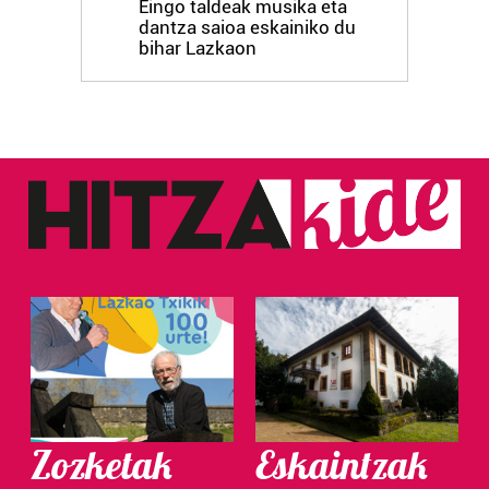
Eingo taldeak musika eta
dantza saioa eskainiko du
bihar Lazkaon
Zozketak
Eskaintzak