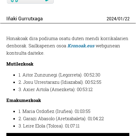
Iñaki Gurrutxaga
2024
/
01
/
22
Honakoak dira podiuma osatu duten mendi korrikalarien
denborak. Sailkapenen osoa
Kronoak.eus
webgunean
kontsulta daiteke.
Mutilezkoak
1. Aitor Zunzunegi (Legorreta). 00:52:30
2. Josu Urrestarazu (Idiazabal). 00:52:55
3. Axier Artola (Amezketa): 00:53:12
Emakumezkoak
1. Maria Ordoñez (Iruñea). 01:03:55
2. Garazi Abasolo (Aretxabaleta). 01:04:22
3. Leire Elola (Tolosa). 01:07:11