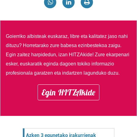
Goierriko albisteak euskaraz, libre eta kalitatez jaso nahi
dituzu?
Horretarako zure babesa ezinbestekoa zaigu.
Egin zaitez harpidedun, izan HITZAkide!
Zure ekarpenari
esker, euskaratik eginda dagoen tokiko informazio
profesionala garatzen eta indartzen lagunduko duzu.
Egin HITZAkide
Azken 3 egunetako irakurrienak