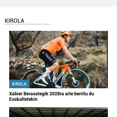
KIROLA
KIROLA
Xabier Berasategik 2028ra arte berritu du
Euskaltelekin