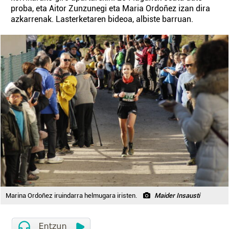
proba, eta Aitor Zunzunegi eta Maria Ordoñez izan dira
azkarrenak. Lasterketaren bideoa, albiste barruan.
Marina Ordoñez iruindarra helmugara iristen.
Maider Insausti