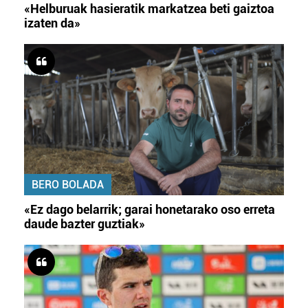
«Helburuak hasieratik markatzea beti gaiztoa
izaten da»
BERO BOLADA
«Ez dago belarrik; garai honetarako oso erreta
daude bazter guztiak»