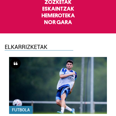
ZOZKETAK
ESKAINTZAK
HEMEROTEKA
NOR GARA
ELKARRIZKETAK
FUTBOLA