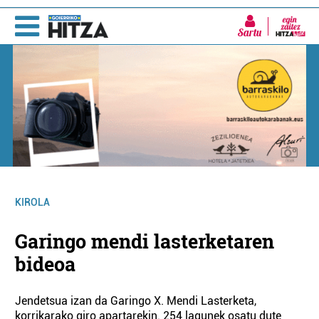
Sartu
KIROLA
Garingo mendi lasterketaren
bideoa
Jendetsua izan da Garingo X. Mendi Lasterketa,
korrikarako giro apartarekin. 254 lagunek osatu dute