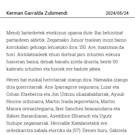
Kerman Garralda Zubimendi
2024
/
05
/
24
Mendi lasterketek etorkizun oparoa dute. Bai behintzat
partaideen aldetik. Zegamako Junior trailean inoiz baino
korrikalari gehiago lehiatuko dira: 150. Are, maximoa da
hori. Antolatzaileek ehun dortsal jarri zituzten eskura
hasieran baina, denak banatu zirela ikusita, beste 50
kaleratu zituzten eta horiek ere badute jabea.
Heren bat euskal herritarrak izango dira. Hamaika izango
dira goierritarrak: Ane Iparragirre segurarra, Lizar eta
Oihan Etxeberria eta Jon Urkizu idiazabaldarrak, Ayoub
Hssine ordiziarra, Martin Iraola legorretarra, Martin
Maiora ormaiztegiarra, Iker Sanchez beasaindarra eta
Xabier Barandiaran, Azeddine Elhamidi eta Ugutz
Sudupe zegamarrak. Herrialde Katalanetatik ere
ordezkaritza zabala etorriko da (57). Denen buru, Gabriela