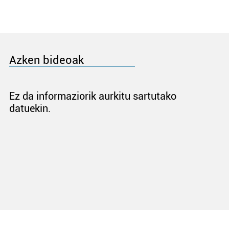
Azken bideoak
Ez da informaziorik aurkitu sartutako
datuekin.