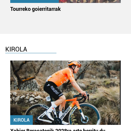
Tourreko goierritarrak
KIROLA
KIROLA
Xabier Berasategik 2028ra arte berritu du