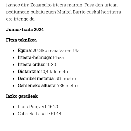
izango dira Zegamako irteera marran. Pasa den urtean
podiumean bukatu zuen Markel Barrio euskal herritarra
ere irtengo da.
Junior-traila 2024
Fitxa teknikoa
Eguna:
2023ko maiatzaren 14a.
Irteera-helmuga:
Plaza.
Irteera ordua:
10:30.
Distantzia:
10,4 kilometro.
Desnibel metatua:
505 metro.
Gehieneko altuera:
735 metro.
Iazko garaileak
Lluis Puigvert 46.20
Gabriela Lasalle 51.44