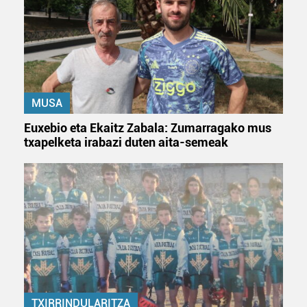
zerbitzuak hobetzeko asmoz, cookie teknologiaz
baliatzen gara. Ohar hau onartuz gero, teknologia hori
erabiltzeko baimen esplizitua ematen diguzu.
Gehiago
irakurri
MUSA
Euxebio eta Ekaitz Zabala: Zumarragako mus
txapelketa irabazi duten aita-semeak
TXIRRINDULARITZA