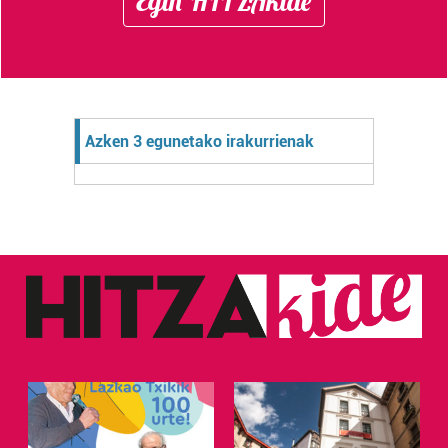
Egin HITZAkide
Azken 3 egunetako irakurrienak