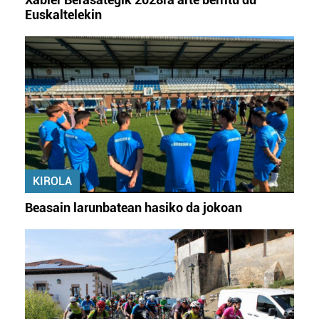
Euskaltelekin
KIROLA
Beasain larunbatean hasiko da jokoan