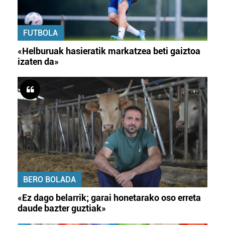
FUTBOLA
«Helburuak hasieratik markatzea beti gaiztoa
izaten da»
BERO BOLADA
«Ez dago belarrik; garai honetarako oso erreta
daude bazter guztiak»