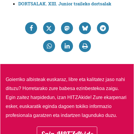
DORTSALAK. XIII. Junior traileko dortsalak
Goierriko albisteak euskaraz, libre eta kalitatez jaso nahi
dituzu?
Horretarako zure babesa ezinbestekoa zaigu.
Egin zaitez harpidedun, izan HITZAkide!
Zure ekarpenari
esker, euskaratik eginda dagoen tokiko informazio
profesionala garatzen eta indartzen lagunduko duzu.