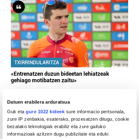
TXIRRINDULARITZA
«Entrenatzen duzun bideetan lehiatzeak
gehiago motibatzen zaitu»
Datuen erabilera arduratsua
Guk eta
gure 1022 kideek
sure informacio pertsonala,
zure IP zenbakia, esaterako, prozesatzen ditugu, cookie
bezalako teknologiak erabiliz eta zure gailuko
informazioak azitzen dugu publizitate eta eduki