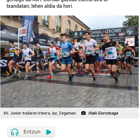
txandatan; lehen aldia da hori.
XII. Junior trailaren irteera, iaz, Zegaman.
Iñaki Gurrutxaga