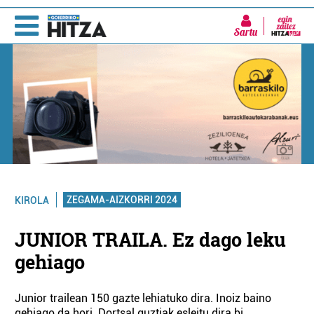
Sartu
ZEGAMA-AIZKORRI 2024
KIROLA
JUNIOR TRAILA. Ez dago leku
gehiago
Junior trailean 150 gazte lehiatuko dira. Inoiz baino
gehiago da hori. Dortsal guztiak esleitu dira bi