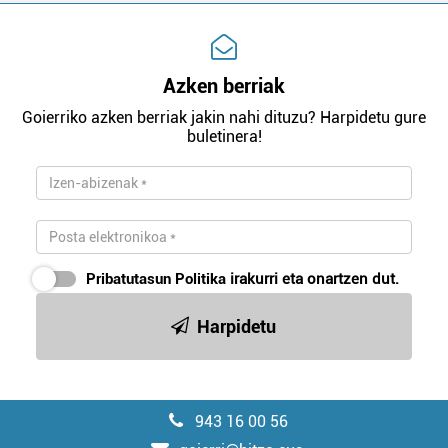
Azken berriak
Goierriko azken berriak jakin nahi dituzu? Harpidetu gure
buletinera!
Pribatutasun Politika
irakurri eta onartzen dut.
Harpidetu
943 16 00 56