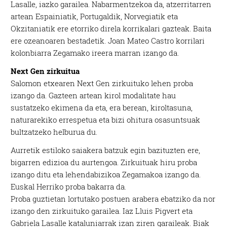
Lasalle, iazko garailea. Nabarmentzekoa da, atzerritarren
artean Espainiatik, Portugaldik, Norvegiatik eta
Okzitaniatik ere etorriko direla korrikalari gazteak. Baita
ere ozeanoaren bestadetik. Joan Mateo Castro korrilari
kolonbiarra Zegamako ireera marran izango da.
Next Gen zirkuitua
Salomon etxearen Next Gen zirkuituko lehen proba
izango da. Gazteen artean kirol modalitate hau
sustatzeko ekimena da eta, era berean, kiroltasuna,
naturarekiko errespetua eta bizi ohitura osasuntsuak
bultzatzeko helburua du.
Aurretik estiloko saiakera batzuk egin bazituzten ere,
bigarren edizioa du aurtengoa. Zirkuituak hiru proba
izango ditu eta lehendabizikoa Zegamakoa izango da.
Euskal Herriko proba bakarra da.
Proba guztietan lortutako postuen arabera ebatziko da nor
izango den zirkuituko garailea. Iaz Lluis Pigvert eta
Gabriela Lasalle kataluniarrak izan ziren garaileak. Biak