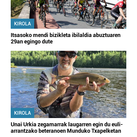
KIROLA
Itsasoko mendi bizikleta ibilaldia abuztuaren
29an egingo dute
KIROLA
Unai Urkia zegamarrak laugarren egin du euli-
arrantzako beteranoen Munduko Txapelketan