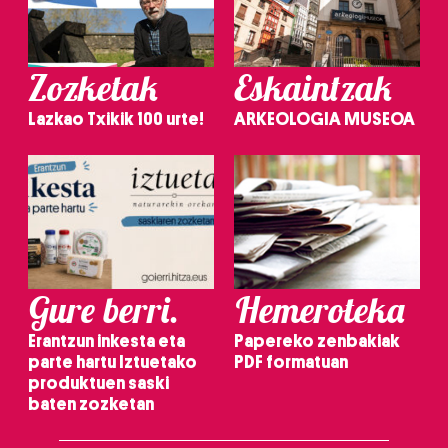
Zozketak
Eskaintzak
Lazkao Txikik 100 urte!
ARKEOLOGIA MUSEOA
Gure berri.
Hemeroteka
Erantzun inkesta eta
Papereko zenbakiak
parte hartu Iztuetako
PDF formatuan
produktuen saski
baten zozketan