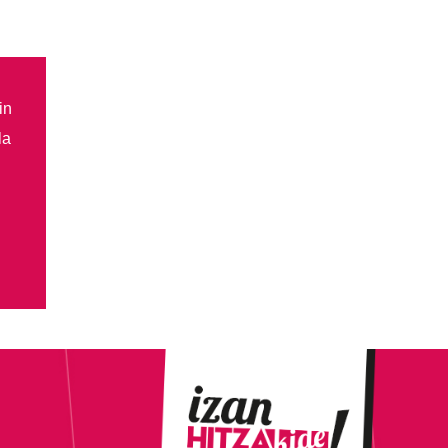
in
la