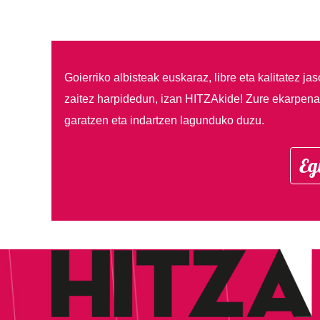
Goierriko albisteak euskaraz, libre eta kalitatez ja
zaitez harpidedun, izan HITZAkide!
Zure ekarpenar
garatzen eta indartzen lagunduko duzu.
Eg