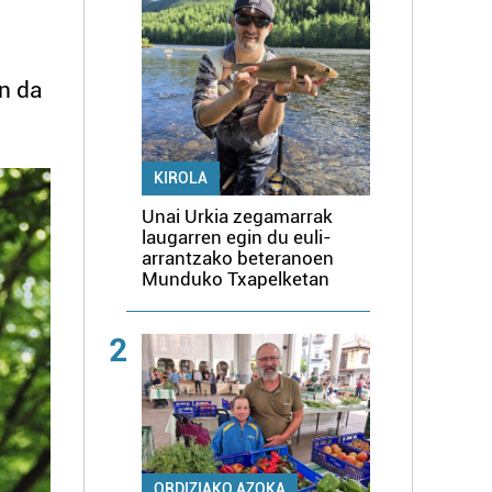
n da
KIROLA
Unai Urkia zegamarrak
laugarren egin du euli-
arrantzako beteranoen
Munduko Txapelketan
2
ORDIZIAKO AZOKA