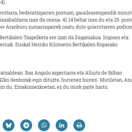
4).
rritarra, bederatzigarren postuan, garailearengandik minut
idiazabaldarra izan da onena. 41.14 behar izan du eta 25. pos
er Aranburu zumarragarrek osatu dute goierritarren podiu
ertikalen Txapelketa ere izan da Zegamakoa. Irigoien eta
erriak. Euskal Herriko Kilometro Bertikalen Koparako
atsaldean. Ibai Angulo azpeitiarra eta Alluitz de Bilbao
7.42ko denborak egin dituzte, hurrenez hurren. Mutiletan, An
 egin du. Emakumezkoetan, ez du inork parte hartu.