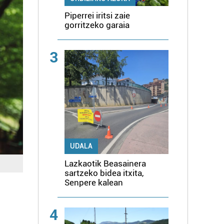
Piperrei iritsi zaie
gorritzeko garaia
3
UDALA
Lazkaotik Beasainera
sartzeko bidea itxita,
Senpere kalean
4