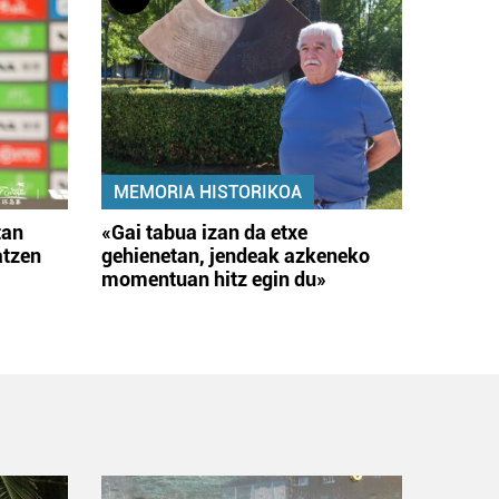
MEMORIA HISTORIKOA
tan
«Gai tabua izan da etxe
atzen
gehienetan, jendeak azkeneko
momentuan hitz egin du»