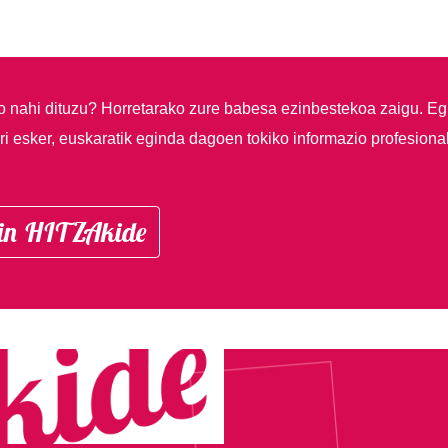
so nahi dituzu?
Horretarako zure babesa ezinbestekoa zaigu. Eg
i esker, euskaratik eginda dagoen tokiko informazio profesiona
in HITZAkide