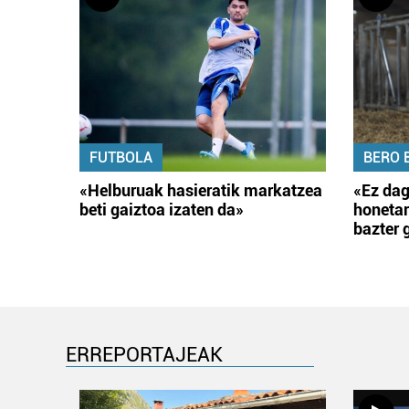
FUTBOLA
BERO 
«Helburuak hasieratik markatzea
«Ez dag
beti gaiztoa izaten da»
honetar
bazter 
ERREPORTAJEAK