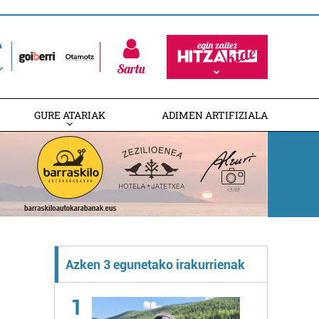
Sartu
GURE ATARIAK
ADIMEN ARTIFIZIALA
Azken 3 egunetako irakurrienak
1