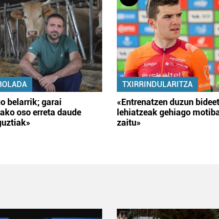
BOLADA
TXIRRINDULARITZA
o belarrik; garai
«Entrenatzen duzun bidee
ako oso erreta daude
lehiatzeak gehiago motib
guztiak»
zaitu»