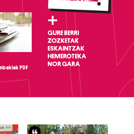
+
GURE BERRI
ZOZKETAK
ESKAINTZAK
HEMEROTEKA
NOR GARA
nbakiak PDF