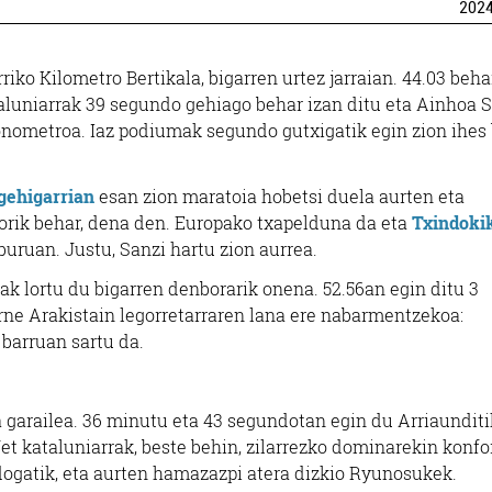
202
iko Kilometro Bertikala, bigarren urtez jarraian. 44.03 beha
taluniarrak 39 segundo gehiago behar izan ditu eta Ainhoa 
onometroa. Iaz podiumak segundo gutxigatik egin zion ihes
gehigarrian
esan zion maratoia hobetsi duela aurten eta
skorik behar, dena den. Europako txapelduna da eta
Txindoki
buruan. Justu, Sanzi hartu zion aurrea.
ak lortu du bigarren denborarik onena. 52.56an egin ditu 3
rne Arakistain legorretarraren lana ere nabarmentzekoa:
 barruan sartu da.
 garailea. 36 minutu eta 43 segundotan egin du Arriaunditi
 Net kataluniarrak, beste behin, zilarrezko dominarekin konf
ndogatik, eta aurten hamazazpi atera dizkio Ryunosukek.