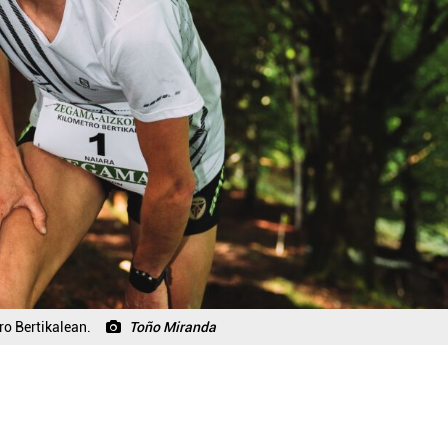
ro Bertikalean.
Toño Miranda