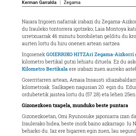
Kerman Garralda
Zegama
Naiara Irigoien nafarrak irabazi du Zegama-Aizkorr
du Irauleko tontorrera igotzeko; Laia Montoya ka
urretxuarrak 46 minutu borobiletan gelditu du kr
aurten lortu du hiru onenen artean sartzea.
Irigoienek
GOIERRIKO HITZAri Zegama-Aizkorri 
kilometro bertikal gutxi lehiatu dituela. Ez du a
Kilometro Bertikala
ere irabazi zuen aurreko aste
Goierritarren artean, Amaia Insausti idiazabaldarr
kilometroak. Sailkapen nagusian 20. egin du. Edu
ordubetetik jaistea lortu du (57.28) eta lehen 25en
Gizonezkoen txapela, munduko beste puntara
Gizonezkoetan, Omi Ryunosuke japoniarra izan da
Iraulerako bidea, beste inork baino azkarrago. Iu
beharko du. Iaz ere bigarren egin zuen, lau segu