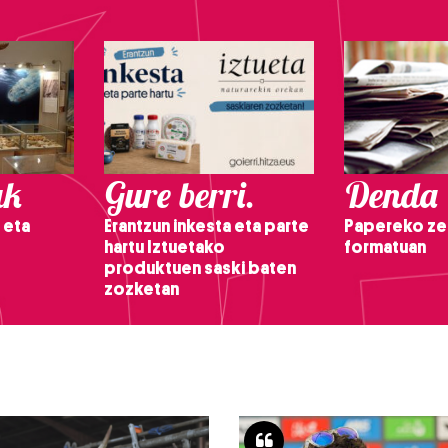
ak
Gure berri.
Denda
 eta
Erantzun inkesta eta parte
Papereko ze
hartu Iztuetako
formatuan
produktuen saski baten
zozketan