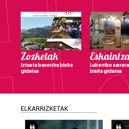
Zozketak
Eskaintz
Iztueta baserrira bisita
Luberriko sarrera
gidatua
bisita gidatua
ELKARRIZKETAK