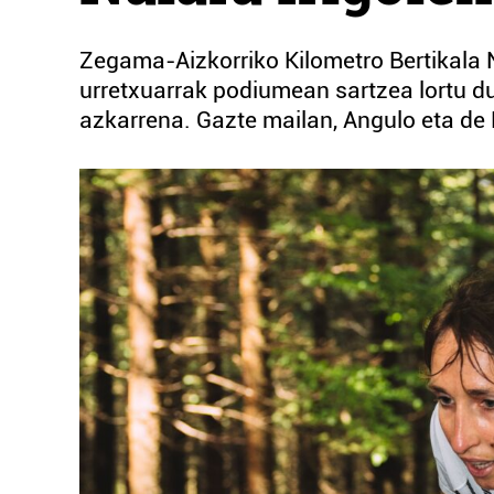
Zegama-Aizkorriko Kilometro Bertikala N
urretxuarrak podiumean sartzea lortu d
azkarrena. Gazte mailan, Angulo eta de 