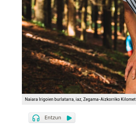
Naiara Irigoien burlatarra, iaz, Zegama-Aizkorriko Kilomet