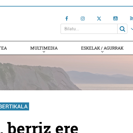
TEA
MULTIMEDIA
ESKELAK / AGURRAK
BERTIKALA
, berriz ere