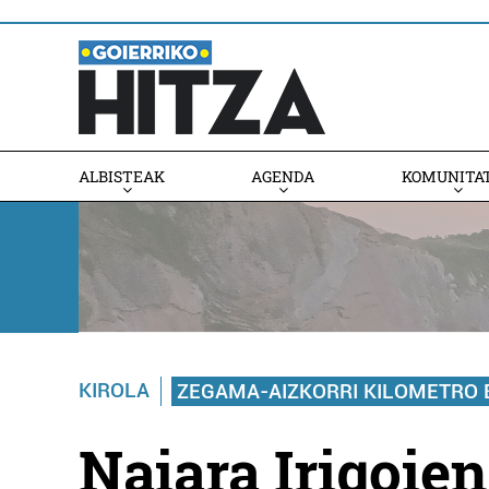
ALBISTEAK
AGENDA
KOMUNITA
AGENDAN PARTE HARTU
KIROLA
ZEGAMA-AIZKORRI KILOMETRO 
Naiara Irigoien