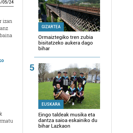
4
/
05
/
24
r izan
GIZARTEA
Sanz
 baina
Ormaiztegiko tren zubia
bisitatzeko aukera dago
bihar
ko
5
EUSKARA
k
Eingo taldeak musika eta
dantza saioa eskainiko du
ormatu
bihar Lazkaon