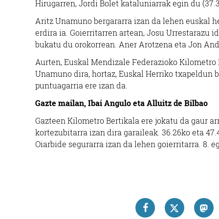
Hirugarren, Jordi Bolet kataluniarrak egin du (37.3
Aritz Unamuno bergararra izan da lehen euskal he
erdira ia. Goierritarren artean, Josu Urrestarazu 
bukatu du orokorrean. Aner Arotzena eta Jon And
Aurten, Euskal Mendizale Federazioko Kilometro B
Unamuno dira, hortaz, Euskal Herriko txapeldun b
puntuagarria ere izan da.
Gazte mailan, Ibai Angulo eta Alluitz de Bilbao
Gazteen Kilometro Bertikala ere jokatu da gaur arr
kortezubitarra izan dira garaileak. 36.26ko eta 4
Oiarbide segurarra izan da lehen goierritarra. 8.