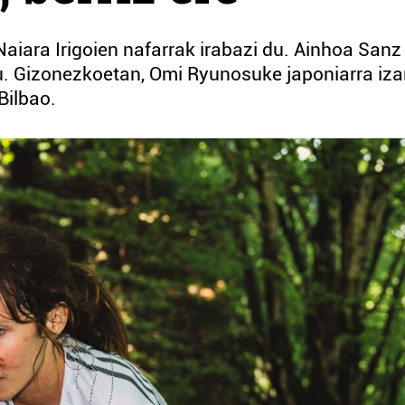
aiara Irigoien nafarrak irabazi du. Ainhoa Sanz
u. Gizonezkoetan, Omi Ryunosuke japoniarra iza
Bilbao.