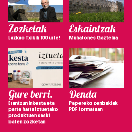
Zozketak
Eskaintzak
Lazkao Txikik 100 urte!
Muñatones Gaztelua
Gure berri.
Denda
Erantzun inkesta eta
Papereko zenbakiak
parte hartu Iztuetako
PDF formatuan
produktuen saski
baten zozketan