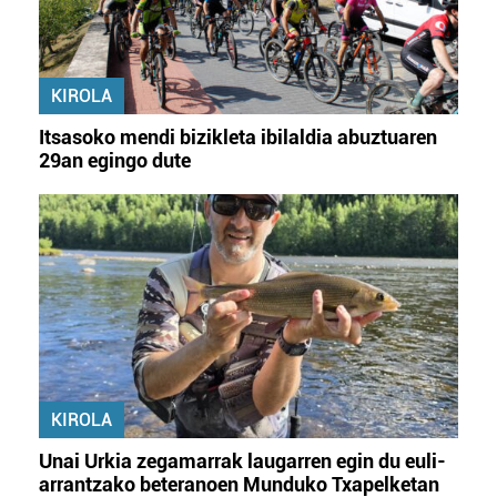
KIROLA
Itsasoko mendi bizikleta ibilaldia abuztuaren
29an egingo dute
KIROLA
Unai Urkia zegamarrak laugarren egin du euli-
arrantzako beteranoen Munduko Txapelketan