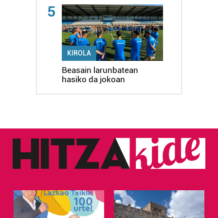
5
KIROLA
Beasain larunbatean
hasiko da jokoan