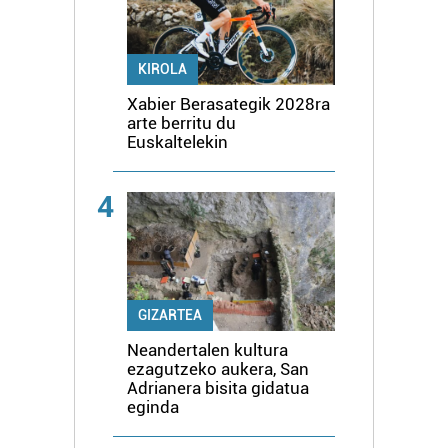
KIROLA
Xabier Berasategik 2028ra
arte berritu du
Euskaltelekin
4
GIZARTEA
Neandertalen kultura
ezagutzeko aukera, San
Adrianera bisita gidatua
eginda