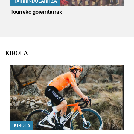
TXIRRINDULARITZA
Tourreko goierritarrak
KIROLA
KIROLA