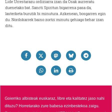
Lide Urrestarazu ordiziarra izan da Osak aurreratu
duenetako bat. Sancti Spiritun bigarrena pasa da,
lasterketa burutik bi minutura. Azkenean, bosgarren egin
du. Nordskarrek baino zortzi minutu gehiago behar izan
ditu.
Goierriko albisteak euskaraz, libre eta kalitatez jaso nahi
dituzu?
Horretarako zure babesa ezinbestekoa zaigu.