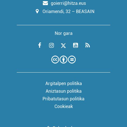
goierri@hitza.eus
Oriamendi, 32 – BEASAIN
Nor gara
Argitalpen politika
Aniztasun politika
Pribatutasun politika
Cookieak