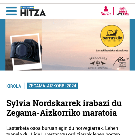
Sartu
ZEGAMA-AIZKORRI 2024
KIROLA
Sylvia Nordskarrek irabazi du
Zegama-Aizkorriko maratoia
Lasterketa osoa buruan egin du norvegiarrak. Lehen
txapela du. Lide Urrestarazu ordiziarrak lehen bosten