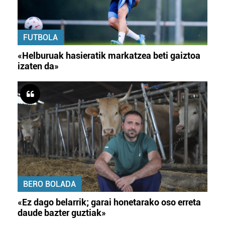
FUTBOLA
«Helburuak hasieratik markatzea beti gaiztoa
izaten da»
BERO BOLADA
«Ez dago belarrik; garai honetarako oso erreta
daude bazter guztiak»