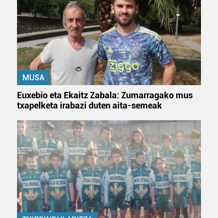
MUSA
Euxebio eta Ekaitz Zabala: Zumarragako mus
txapelketa irabazi duten aita-semeak