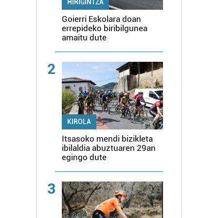
HIRIGINTZA
Goierri Eskolara doan
errepideko biribilgunea
amaitu dute
2
KIROLA
Itsasoko mendi bizikleta
ibilaldia abuztuaren 29an
egingo dute
3