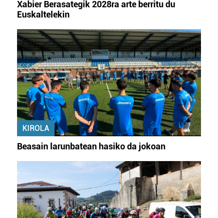
Xabier Berasategik 2028ra arte berritu du
Euskaltelekin
KIROLA
Beasain larunbatean hasiko da jokoan