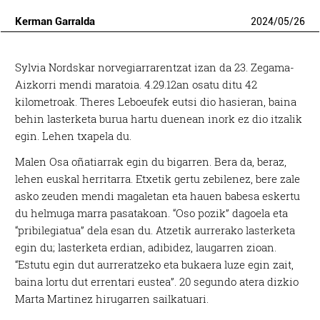
Kerman Garralda
2024
/
05
/
26
Sylvia Nordskar norvegiarrarentzat izan da 23. Zegama-
Aizkorri mendi maratoia. 4.29.12an osatu ditu 42
kilometroak. Theres Leboeufek eutsi dio hasieran, baina
behin lasterketa burua hartu duenean inork ez dio itzalik
egin. Lehen txapela du.
Malen Osa oñatiarrak egin du bigarren. Bera da, beraz,
lehen euskal herritarra. Etxetik gertu zebilenez, bere zale
asko zeuden mendi magaletan eta hauen babesa eskertu
du helmuga marra pasatakoan. “Oso pozik” dagoela eta
“pribilegiatua” dela esan du. Atzetik aurrerako lasterketa
egin du; lasterketa erdian, adibidez, laugarren zioan.
“Estutu egin dut aurreratzeko eta bukaera luze egin zait,
baina lortu dut errentari eustea”. 20 segundo atera dizkio
Marta Martinez hirugarren sailkatuari.