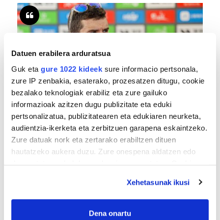
Datuen erabilera arduratsua
Guk eta
gure 1022 kideek
sure informacio pertsonala,
zure IP zenbakia, esaterako, prozesatzen ditugu, cookie
bezalako teknologiak erabiliz eta zure gailuko
TXIRRINDULARITZA
informazioak azitzen dugu publizitate eta eduki
pertsonalizatua, publizitatearen eta edukiaren neurketa,
«Entrenatzen duzun bideetan lehiatzeak
audientzia-ikerketa eta zerbitzuen garapena eskaintzeko.
gehiago motibatzen zaitu»
Zure datuak nork eta zertarako erabiltzen dituen
hautatzeko aukera duzu. Zure onespena aldatzen edo
deuseztatzen ahal duzu edozein momentutan, Cookie
deklaraziotik edo Privacy triggerean klikatuz.
Xehetasunak ikusi
If you allow, we would also like to:
Collect information about your geographical
Dena onartu