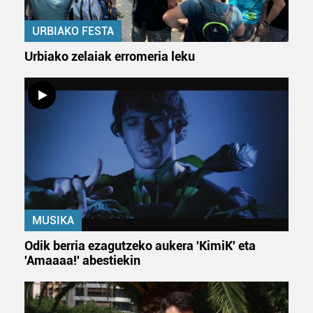
dezakezun ikusteko.
URBIAKO FESTA
Lortu zure datu pertsonalak prozesatzeko moduari
Urbiako zelaiak erromeria leku
buruzko informazio gehiago eta ezarri zure lehentasunak
datuen atalean. Edozein unetan alda edo ken dezakezu
zure baimena Cookieen adierazpenean.
Webgune honek cookie propioak eta hirugarrenen cookie-
fitxategiak erabiltzen ditu. Zure esperientzia eta
zerbitzuak hobetzeko asmoz, cookie teknologiaz
baliatzen gara. Ohar hau onartuz gero, teknologia hori
erabiltzeko baimen esplizitua ematen diguzu.
Gehiago
irakurri
MUSIKA
Odik berria ezagutzeko aukera 'KimiK' eta
'Amaaaa!' abestiekin