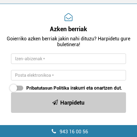
Azken berriak
Goierriko azken berriak jakin nahi dituzu? Harpidetu gure
buletinera!
Pribatutasun Politika
irakurri eta onartzen dut.
Harpidetu
943 16 00 56