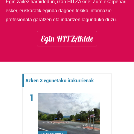
Egin zaitez harpidedun, izan HITZAkide!
Zure ekarpenari
esker, euskaratik eginda dagoen tokiko informazio
profesionala garatzen eta indartzen lagunduko duzu.
Egin HITZAkide
Azken 3 egunetako irakurrienak
1