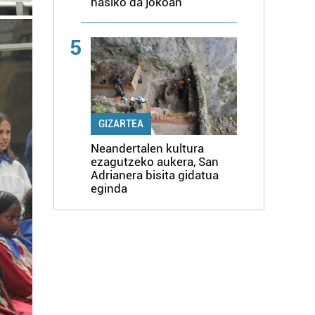
hasiko da jokoan
5
GIZARTEA
Neandertalen kultura
ezagutzeko aukera, San
Adrianera bisita gidatua
eginda