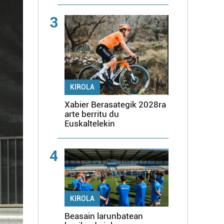
3
KIROLA
Xabier Berasategik 2028ra
arte berritu du
Euskaltelekin
4
KIROLA
Beasain larunbatean