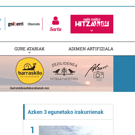
Sartu
GURE ATARIAK
ADIMEN ARTIFIZIALA
Azken 3 egunetako irakurrienak
1