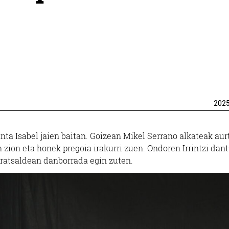
202
ta Isabel jaien baitan. Goizean Mikel Serrano alkateak au
n zion eta honek pregoia irakurri zuen. Ondoren Irrintzi dan
rratsaldean danborrada egin zuten.