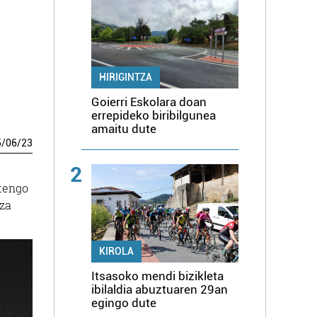
HIRIGINTZA
Goierri Eskolara doan
errepideko biribilgunea
amaitu dute
5
/
06
/
23
2
rtengo
tza
KIROLA
Itsasoko mendi bizikleta
ibilaldia abuztuaren 29an
egingo dute