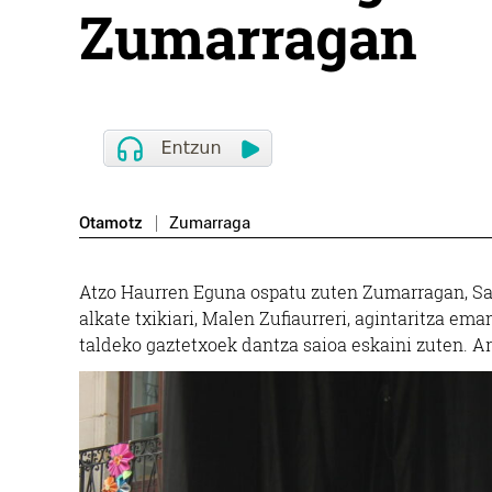
Zumarragan
Otamotz
Zumarraga
Atzo Haurren Eguna ospatu zuten Zumarragan, San
alkate txikiari, Malen Zufiaurreri, agintaritza ema
taldeko gaztetxoek dantza saioa eskaini zuten. A