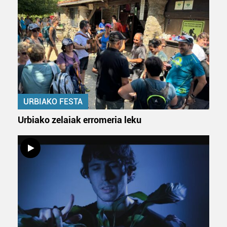
Bazkide batzuek ez dizute baimenik eskatzen, eta beren
interes komertzial legitimoetan babesten dira. Ikusi gure
bazkideen zerrenda, beren ustez zein helburutarako
duten interes legitimoa eta horren aurka nola egin
dezakezun ikusteko.
Lortu zure datu pertsonalak prozesatzeko moduari
buruzko informazio gehiago eta ezarri zure lehentasunak
datuen atalean. Edozein unetan alda edo ken dezakezu
URBIAKO FESTA
zure baimena Cookieen adierazpenean.
Urbiako zelaiak erromeria leku
Webgune honek cookie propioak eta hirugarrenen cookie-
fitxategiak erabiltzen ditu. Zure esperientzia eta
zerbitzuak hobetzeko asmoz, cookie teknologiaz
baliatzen gara. Ohar hau onartuz gero, teknologia hori
erabiltzeko baimen esplizitua ematen diguzu.
Gehiago
irakurri