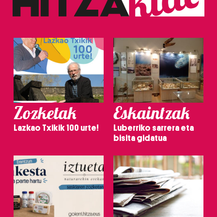
Zozketak
Eskaintzak
Lazkao Txikik 100 urte!
Luberriko sarrera eta
bisita gidatua