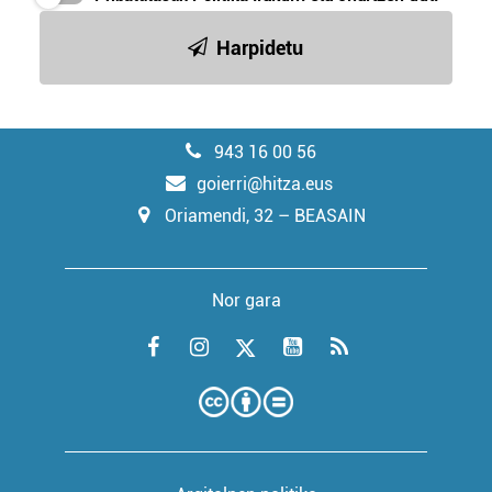
Harpidetu
943 16 00 56
goierri@hitza.eus
Oriamendi, 32 – BEASAIN
Nor gara