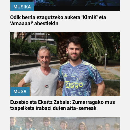
MUSIKA
Odik berria ezagutzeko aukera 'KimiK' eta
'Amaaaa!' abestiekin
MUSA
Euxebio eta Ekaitz Zabala: Zumarragako mus
txapelketa irabazi duten aita-semeak