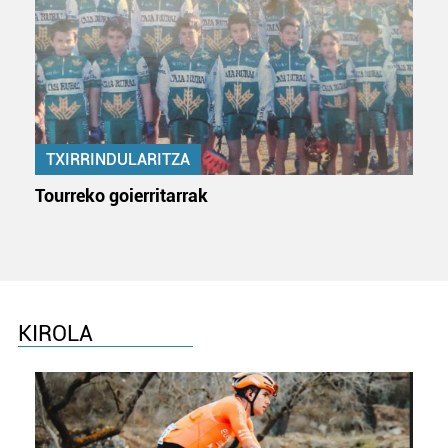
TXIRRINDULARITZA
Tourreko goierritarrak
KIROLA