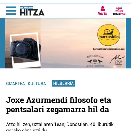
Sartu
HILBERRIA
GIZARTEA
KULTURA
Joxe Azurmendi filosofo eta
pentsalari zegamarra hil da
Atzo hil zen, uztailaren 1ean, Donostian. 40 liburutik
gorako obra utzi du.