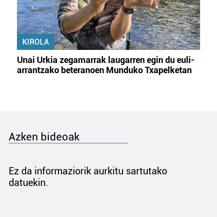
KIROLA
Unai Urkia zegamarrak laugarren egin du euli-
arrantzako beteranoen Munduko Txapelketan
Azken bideoak
Ez da informaziorik aurkitu sartutako
datuekin.