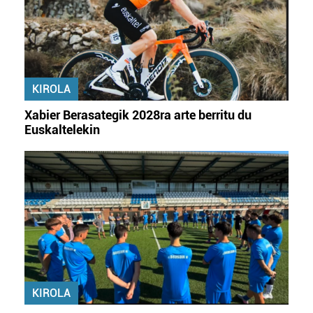
KIROLA
Xabier Berasategik 2028ra arte berritu du
Euskaltelekin
KIROLA