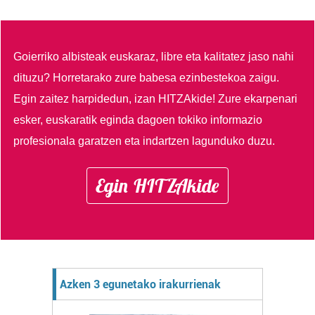
Goierriko albisteak euskaraz, libre eta kalitatez jaso nahi
dituzu?
Horretarako zure babesa ezinbestekoa zaigu.
Egin zaitez harpidedun, izan HITZAkide!
Zure ekarpenari
esker, euskaratik eginda dagoen tokiko informazio
profesionala garatzen eta indartzen lagunduko duzu.
Egin HITZAkide
Azken 3 egunetako irakurrienak