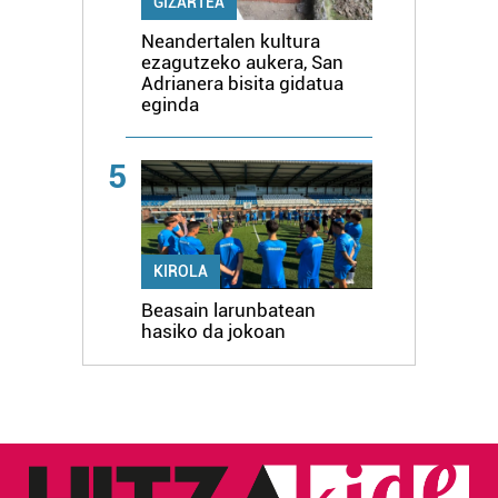
GIZARTEA
Neandertalen kultura
ezagutzeko aukera, San
Adrianera bisita gidatua
eginda
5
KIROLA
Beasain larunbatean
hasiko da jokoan