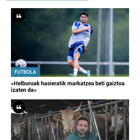
FUTBOLA
«Helburuak hasieratik markatzea beti gaiztoa
izaten da»