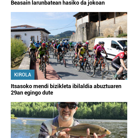
Beasain larunbatean hasiko da jokoan
KIROLA
Itsasoko mendi bizikleta ibilaldia abuztuaren
29an egingo dute