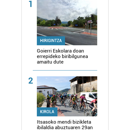
1
HIRIGINTZA
Goierri Eskolara doan
errepideko biribilgunea
amaitu dute
2
KIROLA
Itsasoko mendi bizikleta
ibilaldia abuztuaren 29an