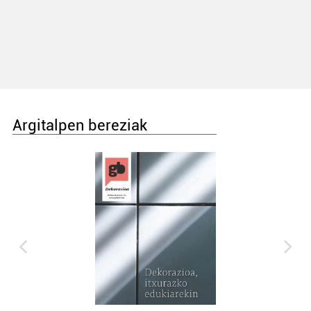
Argitalpen bereziak