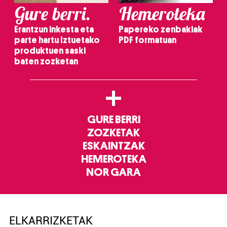
Gure berri.
Hemeroteka
Erantzun inkesta eta
Papereko zenbakiak
parte hartu Iztuetako
PDF formatuan
produktuen saski
baten zozketan
+
GURE BERRI
ZOZKETAK
ESKAINTZAK
HEMEROTEKA
NOR GARA
ELKARRIZKETAK