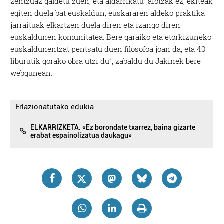
zentzuaz galdetu zuen, eta aldarrikatu jaiotzak ez, ekiteak
egiten duela bat euskaldun; euskararen aldeko praktika
jarraituak elkartzen duela diren eta izango diren
euskaldunen komunitatea. Bere garaiko eta etorkizuneko
euskaldunentzat pentsatu duen filosofoa joan da, eta 40
liburutik gorako obra utzi du”, zabaldu du Jakinek bere
webgunean.
Erlazionatutako edukia
ELKARRIZKETA. «Ez borondate txarrez, baina gizarte
erabat espainolizatua daukagu»