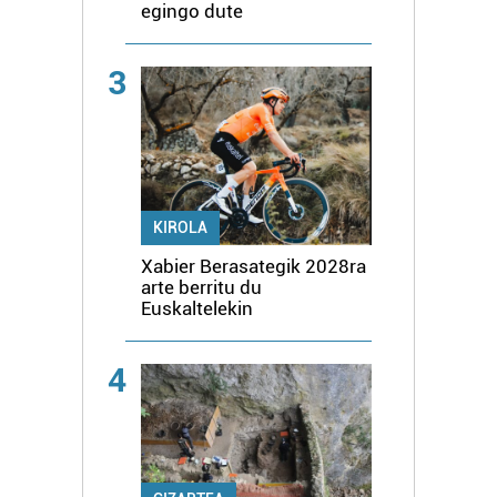
egingo dute
3
KIROLA
Xabier Berasategik 2028ra
arte berritu du
Euskaltelekin
4