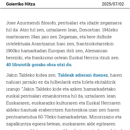
Goierriko Hitza
2025
/
07
/
02
Joxe Azurmendi filosofo, pentsalari eta idazle zegamarra
hil da. Atzo hil zen, uztailaren 1ean, Donostian. 1941eko
martxoaren 19an jaio zen Zegaman, eta bere ibilbide
intelektuala Arantzazun hasi zen, frantziskotarrekin.
1960ko hamarkadan Europan ibili zen, Alemanian
bereziki, eta frankismo ostean Euskal Herrira itzuli zen.
40 liburutik gorako obra utzi du
.
Jakin Taldeko kidea zen.
Taldeak adierazi duenez
, haren
nahiari jarraiki ez da hilbeilarik ezta hileta ekitaldirik
izango. “Jakin Taldeko kide eta azken hamarkadetako
euskal pentsalari emankorrena hil da, uztailaren 1ean.
Euskararen, euskarazko kulturaren eta Euskal Herriaren
aldeko hautuak eraberritzen funtsezkoa izan zen haren
pentsamendua 60-70eko hamarkadetan. Minorizazio eta
zapalkuntza egoera betean, euskararen alde egitearen