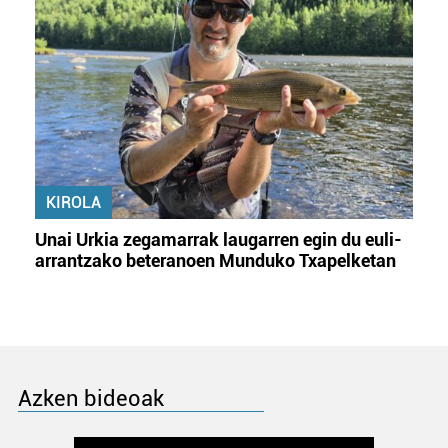
KIROLA
Unai Urkia zegamarrak laugarren egin du euli-
arrantzako beteranoen Munduko Txapelketan
Azken bideoak