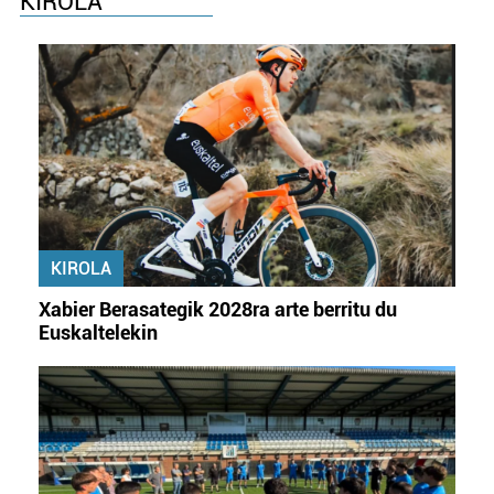
KIROLA
KIROLA
Xabier Berasategik 2028ra arte berritu du
Euskaltelekin