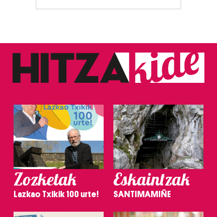
Zozketak
Eskaintzak
Lazkao Txikik 100 urte!
SANTIMAMIÑE