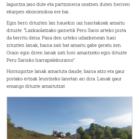
laguntza jaso dute eta partzoneria osatzen duten herrien
ekarpen ekonomikoa ere bai.
Egin berri dituzten lan hauekin iaz hasitakoak amaitu
dituzte. “Lazkaolatzako gainetik Peru Saroi arteko pista
da berritu dena. Pasa den urteko udazkenean hasi
zituzten lanak, baina zati bat amaitu gabe geratu zen.
Orain egin diren lanak zati hori amaitzeko egin dituzte
Peru Saroiko harrapalekuraino”.
Hormigoitze lanak amaituta daude, baina atzo eta gaur
pistako ertzak leuntzeko lanetan ari dira. Lanak gaur
emango dituzte amaitutzat.