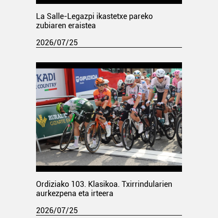
La Salle-Legazpi ikastetxe pareko
zubiaren eraistea
2026/07/25
Ordiziako 103. Klasikoa. Txirrindularien
aurkezpena eta irteera
2026/07/25