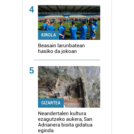
4
KIROLA
Beasain larunbatean
hasiko da jokoan
5
GIZARTEA
Neandertalen kultura
ezagutzeko aukera, San
Adrianera bisita gidatua
eginda