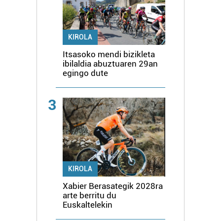
KIROLA
Itsasoko mendi bizikleta
ibilaldia abuztuaren 29an
egingo dute
3
KIROLA
Xabier Berasategik 2028ra
arte berritu du
Euskaltelekin