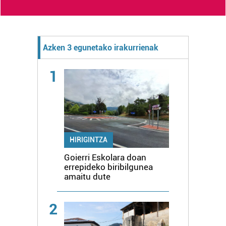
Azken 3 egunetako irakurrienak
1
HIRIGINTZA
Goierri Eskolara doan
errepideko biribilgunea
amaitu dute
2