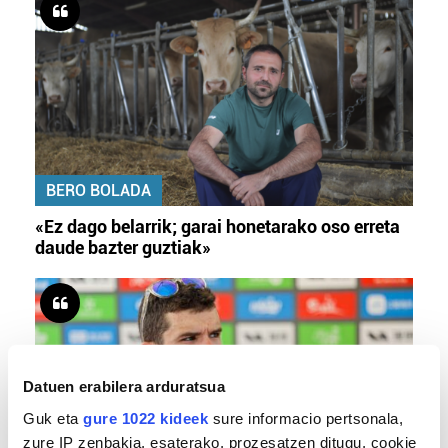
BERO BOLADA
«Ez dago belarrik; garai honetarako oso erreta
daude bazter guztiak»
Datuen erabilera arduratsua
Guk eta
gure 1022 kideek
sure informacio pertsonala,
zure IP zenbakia, esaterako, prozesatzen ditugu, cookie