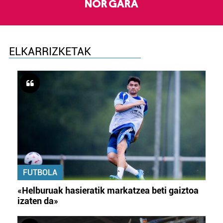
NOR GARA
ELKARRIZKETAK
FUTBOLA
«Helburuak hasieratik markatzea beti gaiztoa
izaten da»