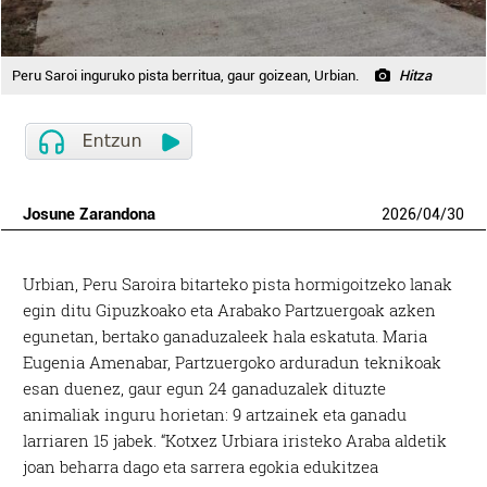
Peru Saroi inguruko pista berritua, gaur goizean, Urbian.
Hitza
Josune Zarandona
2026
/
04
/
30
Urbian, Peru Saroira bitarteko pista hormigoitzeko lanak
egin ditu Gipuzkoako eta Arabako Partzuergoak azken
egunetan, bertako ganaduzaleek hala eskatuta. Maria
Eugenia Amenabar, Partzuergoko arduradun teknikoak
esan duenez, gaur egun 24 ganaduzalek dituzte
animaliak inguru horietan: 9 artzainek eta ganadu
larriaren 15 jabek. “Kotxez Urbiara iristeko Araba aldetik
joan beharra dago eta sarrera egokia edukitzea