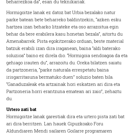
beharrezkoa da”, esan du teknikariak.
Hormigoitze lanak ez datoz bat Urbia bezalako natur
parke batean bete beharreko baldintzekin, “azken esku
hartzea izan beharko litzateke eta oso arrazoitua egin
behar da bere erabilera kasu honetan bezala”, aitortu du
Amenabarrek. Pista egokitzerako orduan, beste material
batzuk erabili izan dira iraganean, baina “aldi baterako
soluzioa” baino ez direla dio. “Hormigoia sendoagoa da eta
gehiago irauten du”, arrazoitu du. Oreka bilatzen saiatu
da partzoneria, “parke naturala errespetatu baina
irisgarritasuna bermatuko duen” soluzio baten bila.
“Ganaduzaleak eta artzainak hori eskatzen ari dira eta
Partzoneria horri erantzuna ematean ari zaio”, zehaztu
du.
Urtero zati bat
Hormigoitze lanak garestiak dira eta urtero pista zati bat
ari dira berritzen. Lan hauek Gipuzkoako Foru
Aldundiaren Mendi sailaren Goilarre programaren