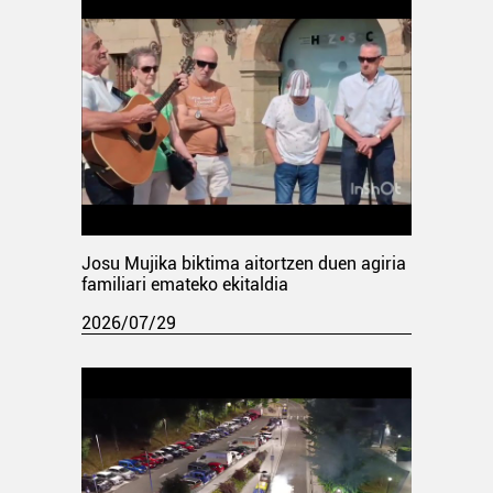
Josu Mujika biktima aitortzen duen agiria
familiari emateko ekitaldia
2026/07/29