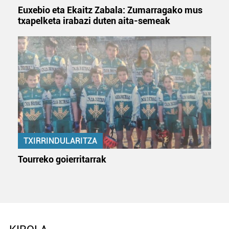
Euxebio eta Ekaitz Zabala: Zumarragako mus
txapelketa irabazi duten aita-semeak
TXIRRINDULARITZA
Tourreko goierritarrak