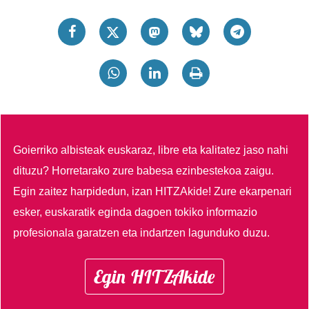
Goierriko albisteak euskaraz, libre eta kalitatez jaso nahi
dituzu?
Horretarako zure babesa ezinbestekoa zaigu.
Egin zaitez harpidedun, izan HITZAkide!
Zure ekarpenari
esker, euskaratik eginda dagoen tokiko informazio
profesionala garatzen eta indartzen lagunduko duzu.
Egin HITZAkide