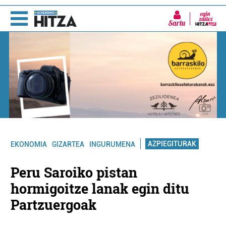
Sartu
AZPIEGITURAK
EKONOMIA
GIZARTEA
INGURUMENA
Peru Saroiko pistan
hormigoitze lanak egin ditu
Partzuergoak