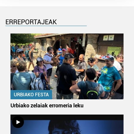
Guk eta gure bazkideek zure datu pertsonalak
prozesatzen ditugu, zure IP zenbakia, besteak beste,
teknologia erabiliz, cookieak adibidez, iragarki eta eduki
ERREPORTAJEAK
pertsonalizatuak eskaintzeko, iragarkiak eta edukia
neurtzeko, jendeari buruzko informazioa biltzeko eta
produktuak garatzeko. Zure datuak nork eta zertarako
erabiltzen dituen hauta dezakezu.
Bazkide batzuek ez dizute baimenik eskatzen, eta beren
interes komertzial legitimoetan babesten dira. Ikusi gure
bazkideen zerrenda, beren ustez zein helburutarako
duten interes legitimoa eta horren aurka nola egin
dezakezun ikusteko.
URBIAKO FESTA
Lortu zure datu pertsonalak prozesatzeko moduari
Urbiako zelaiak erromeria leku
buruzko informazio gehiago eta ezarri zure lehentasunak
datuen atalean. Edozein unetan alda edo ken dezakezu
zure baimena Cookieen adierazpenean.