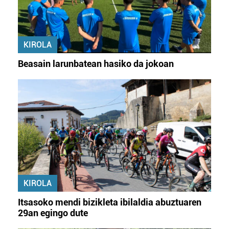
KIROLA
Beasain larunbatean hasiko da jokoan
KIROLA
Itsasoko mendi bizikleta ibilaldia abuztuaren
29an egingo dute