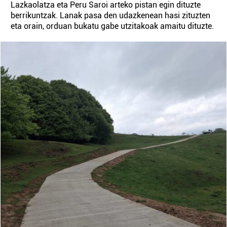
Lazkaolatza eta Peru Saroi arteko pistan egin dituzte
berrikuntzak. Lanak pasa den udazkenean hasi zituzten
eta orain, orduan bukatu gabe utzitakoak amaitu dituzte.