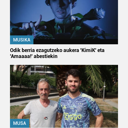
Webgune honek cookie propioak eta hirugarrenen cookie-
fitxategiak erabiltzen ditu. Zure esperientzia eta
zerbitzuak hobetzeko asmoz, cookie teknologiaz
baliatzen gara. Ohar hau onartuz gero, teknologia hori
erabiltzeko baimen esplizitua ematen diguzu.
Gehiago
irakurri
MUSIKA
Odik berria ezagutzeko aukera 'KimiK' eta
'Amaaaa!' abestiekin
MUSA