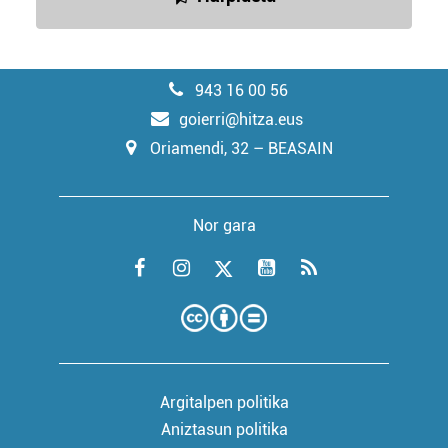
943 16 00 56
goierri@hitza.eus
Oriamendi, 32 – BEASAIN
Nor gara
Argitalpen politika
Aniztasun politika