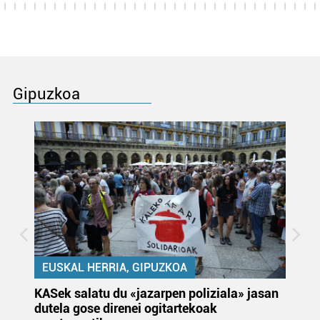
Gipuzkoa
EUSKAL HERRIA, GIPUZKOA
KASek salatu du «jazarpen poliziala» jasan
Pa
dutela gose direnei ogitartekoak
da