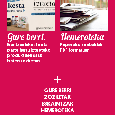
Gure berri.
Hemeroteka
Erantzun inkesta eta
Papereko zenbakiak
parte hartu Iztuetako
PDF formatuan
produktuen saski
baten zozketan
+
GURE BERRI
ZOZKETAK
ESKAINTZAK
HEMEROTEKA