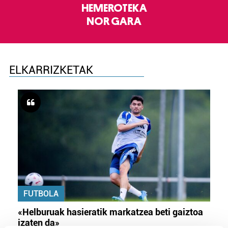
HEMEROTEKA
NOR GARA
ELKARRIZKETAK
FUTBOLA
«Helburuak hasieratik markatzea beti gaiztoa
izaten da»