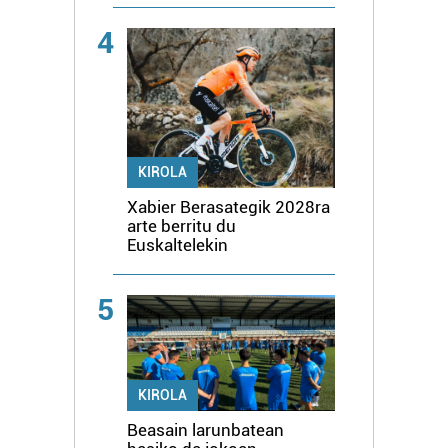
4
KIROLA
Xabier Berasategik 2028ra
arte berritu du
Euskaltelekin
5
KIROLA
Beasain larunbatean