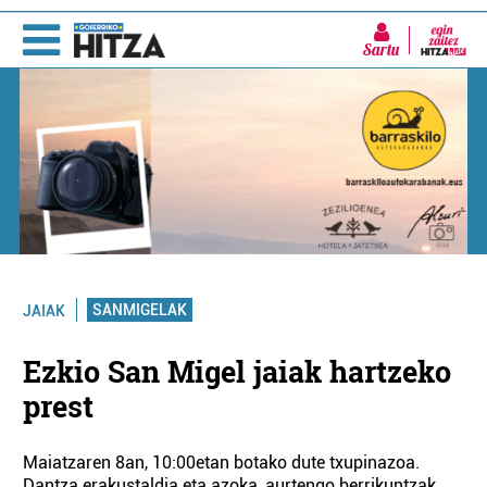
Sartu
SANMIGELAK
JAIAK
Ezkio San Migel jaiak hartzeko
prest
Maiatzaren 8an, 10:00etan botako dute txupinazoa.
Dantza erakustaldia eta azoka, aurtengo berrikuntzak