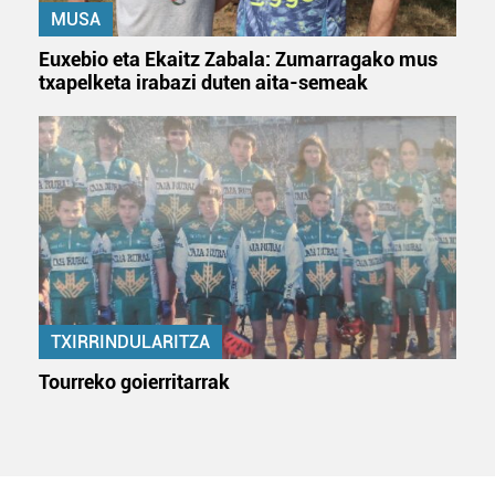
MUSA
Euxebio eta Ekaitz Zabala: Zumarragako mus
txapelketa irabazi duten aita-semeak
TXIRRINDULARITZA
Tourreko goierritarrak