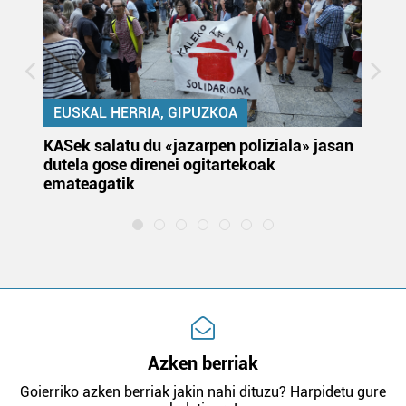
EUSKAL HERRIA, GIPUZKOA
KASek salatu du «jazarpen poliziala» jasan
Pa
dutela gose direnei ogitartekoak
da
emateagatik
«s
Azken berriak
Goierriko azken berriak jakin nahi dituzu? Harpidetu gure