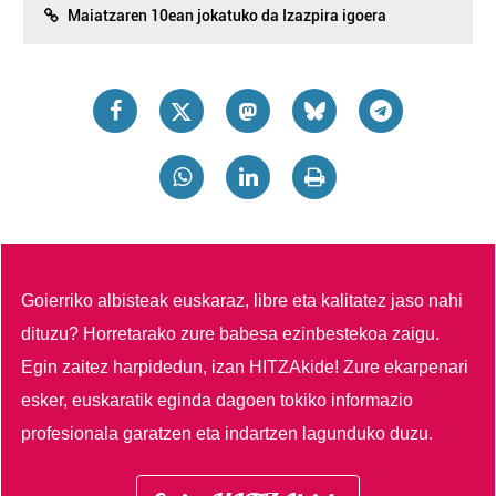
Maiatzaren 10ean jokatuko da Izazpira igoera
Goierriko albisteak euskaraz, libre eta kalitatez jaso nahi
dituzu?
Horretarako zure babesa ezinbestekoa zaigu.
Egin zaitez harpidedun, izan HITZAkide!
Zure ekarpenari
esker, euskaratik eginda dagoen tokiko informazio
profesionala garatzen eta indartzen lagunduko duzu.