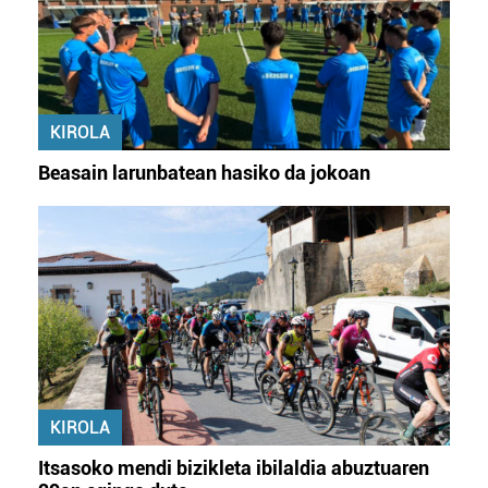
KIROLA
Beasain larunbatean hasiko da jokoan
KIROLA
Itsasoko mendi bizikleta ibilaldia abuztuaren