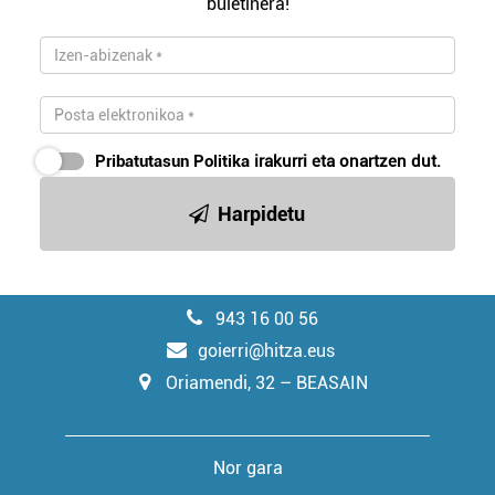
buletinera!
Pribatutasun Politika
irakurri eta onartzen dut.
Harpidetu
943 16 00 56
goierri@hitza.eus
Oriamendi, 32 – BEASAIN
Nor gara