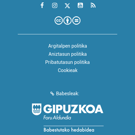
Argitalpen politika
Aniztasun politika
Pribatutasun politika
Cookieak
Babesleak: