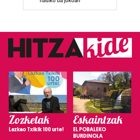
hasiko da jokoan
Zozketak
Eskaintzak
Lazkao Txikik 100 urte!
EL POBALEKO
BURDINOLA