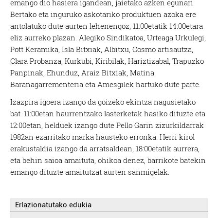
emango dio hasiera igandean, jaietako azken egunari.
Bertako eta inguruko askotariko produktuen azoka ere
antolatuko dute aurten lehenengoz, 11:00etatik 14:00etara
eliz aurreko plazan. Alegiko Sindikatoa, Urteaga Urkulegi,
Pott Keramika, Isla Bitxiak, Albitxu, Cosmo artisautza,
Clara Probanza, Kurkubi, Kiribilak, Hariztizabal, Trapuzko
Panpinak, Ehunduz, Araiz Bitxiak, Matina
Baranagarrementeria eta Amesgilek hartuko dute parte.
Izazpira igoera izango da goizeko ekintza nagusietako
bat. 11:00etan haurrentzako lasterketak hasiko dituzte eta
12:00etan, helduek izango dute Pello Garin zizurkildarrak
1982an ezarritako marka hausteko erronka. Herri kirol
erakustaldia izango da arratsaldean, 18:00etatik aurrera,
eta behin saioa amaituta, ohikoa denez, barrikote batekin
emango dituzte amaitutzat aurten sanmigelak.
Erlazionatutako edukia