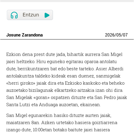
Josune Zarandona
2026
/
05
/
07
Ezkion dena prest dute jada, bihartik aurrera San Migel
jaiei heltzeko. Hiru eguneko egitarau oparoa antolatu
dute, berrikuntzaren bat edo beste tarteko. Asier Alberdi
antolakuntza taldeko kideak esan duenez, sanmigelak
«herri giroko» jaiak dira eta Ezkioko kaskoko eta beheko
auzoetako bizilagunak elkartzeko aitzakia izan ohi dira.
San Migelak «goran» ospatzen dituzte eta San Pedro jaiak
Santa Lutzi eta Anduaga auzoetan, ekainean.
San Migel egunarekin hasiko dituzte aurten jaiak,
maiatzaren 8an. Azken urtetako hasiera goiztiarrena
izango dute, 10:00etan botako baitute jaiei hasiera