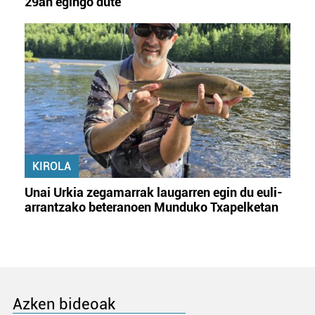
29an egingo dute
KIROLA
Unai Urkia zegamarrak laugarren egin du euli-
arrantzako beteranoen Munduko Txapelketan
Azken bideoak