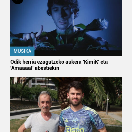
MUSIKA
Odik berria ezagutzeko aukera 'KimiK' eta
'Amaaaa!' abestiekin