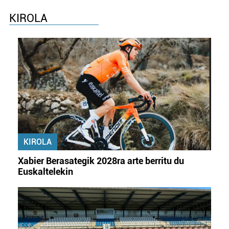
KIROLA
KIROLA
Xabier Berasategik 2028ra arte berritu du
Euskaltelekin