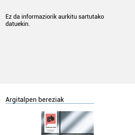
Ez da informaziorik aurkitu sartutako
datuekin.
Argitalpen bereziak