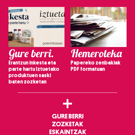
Gure berri.
Hemeroteka
Erantzun inkesta eta
Papereko zenbakiak
parte hartu Iztuetako
PDF formatuan
produktuen saski
baten zozketan
+
GURE BERRI
ZOZKETAK
ESKAINTZAK