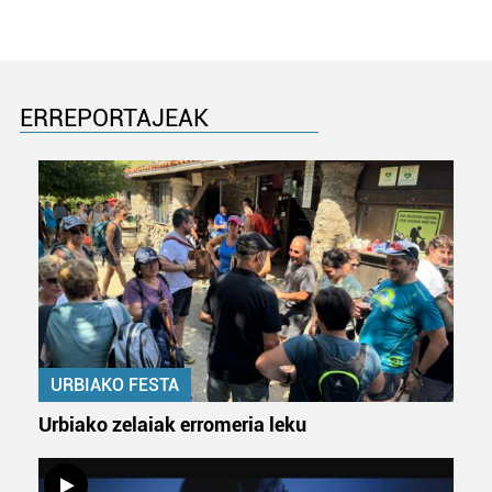
buruzko informazio gehiago eta ezarri zure lehentasunak
datuen atalean. Edozein unetan alda edo ken dezakezu
zure baimena Cookieen adierazpenean.
ERREPORTAJEAK
Webgune honek cookie propioak eta hirugarrenen cookie-
fitxategiak erabiltzen ditu. Zure esperientzia eta
zerbitzuak hobetzeko asmoz, cookie teknologiaz
baliatzen gara. Ohar hau onartuz gero, teknologia hori
erabiltzeko baimen esplizitua ematen diguzu.
Gehiago
irakurri
URBIAKO FESTA
Urbiako zelaiak erromeria leku