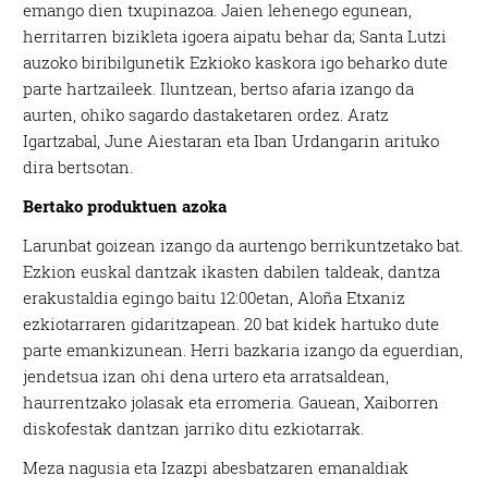
emango dien txupinazoa. Jaien lehenego egunean,
herritarren bizikleta igoera aipatu behar da; Santa Lutzi
auzoko biribilgunetik Ezkioko kaskora igo beharko dute
parte hartzaileek. Iluntzean, bertso afaria izango da
aurten, ohiko sagardo dastaketaren ordez. Aratz
Igartzabal, June Aiestaran eta Iban Urdangarin arituko
dira bertsotan.
Bertako produktuen azoka
Larunbat goizean izango da aurtengo berrikuntzetako bat.
Ezkion euskal dantzak ikasten dabilen taldeak, dantza
erakustaldia egingo baitu 12:00etan, Aloña Etxaniz
ezkiotarraren gidaritzapean. 20 bat kidek hartuko dute
parte emankizunean. Herri bazkaria izango da eguerdian,
jendetsua izan ohi dena urtero eta arratsaldean,
haurrentzako jolasak eta erromeria. Gauean, Xaiborren
diskofestak dantzan jarriko ditu ezkiotarrak.
Meza nagusia eta Izazpi abesbatzaren emanaldiak