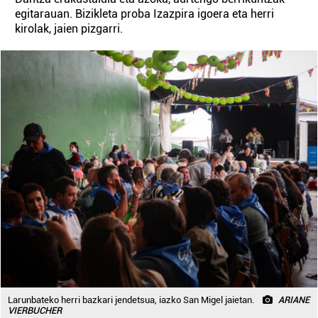
egitarauan. Bizikleta proba Izazpira igoera eta herri
kirolak, jaien pizgarri.
Larunbateko herri bazkari jendetsua, iazko San Migel jaietan.
ARIANE
VIERBUCHER