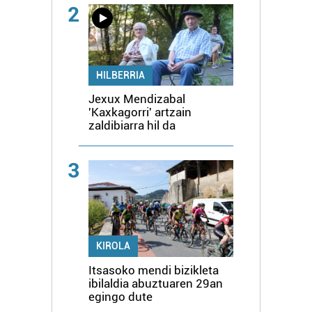
2
HILBERRIA
Jexux Mendizabal
'Kaxkagorri' artzain
zaldibiarra hil da
3
KIROLA
Itsasoko mendi bizikleta
ibilaldia abuztuaren 29an
egingo dute