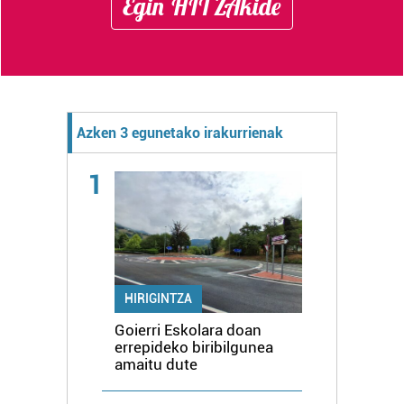
Egin HITZAkide
Azken 3 egunetako irakurrienak
1
HIRIGINTZA
Goierri Eskolara doan
errepideko biribilgunea
amaitu dute