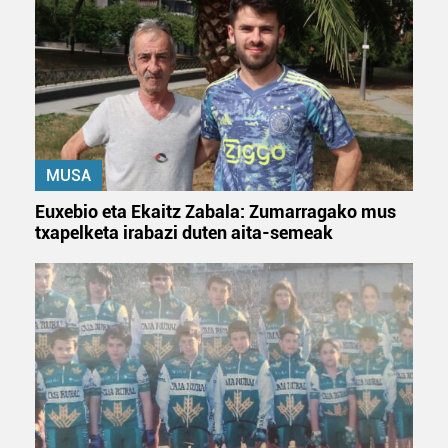
MUSA
Euxebio eta Ekaitz Zabala: Zumarragako mus
txapelketa irabazi duten aita-semeak