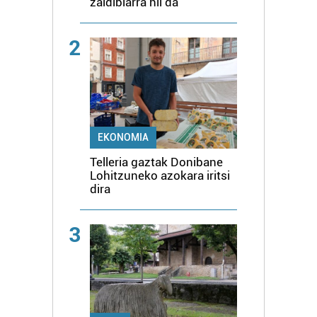
irakurri
zaldibiarra hil da
2
EKONOMIA
Telleria gaztak Donibane
Lohitzuneko azokara iritsi
dira
3