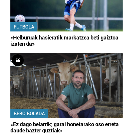
FUTBOLA
«Helburuak hasieratik markatzea beti gaiztoa
izaten da»
BERO BOLADA
«Ez dago belarrik; garai honetarako oso erreta
daude bazter guztiak»