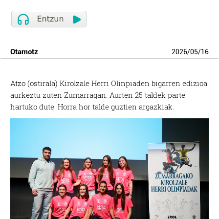
Otamotz
2026
/
05
/
16
Atzo (ostirala) Kirolzale Herri Olinpiaden bigarren edizioa
aurkeztu zuten Zumarragan. Aurten 25 taldek parte
hartuko dute. Horra hor talde guztien argazkiak.