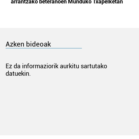
arrantzako beteranoen Munduko Txapelketan
Azken bideoak
Ez da informaziorik aurkitu sartutako
datuekin.