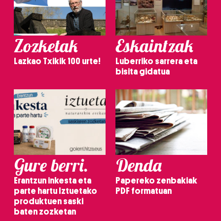
Zozketak
Eskaintzak
Lazkao Txikik 100 urte!
Luberriko sarrera eta
bisita gidatua
Gure berri.
Denda
Erantzun inkesta eta
Papereko zenbakiak
parte hartu Iztuetako
PDF formatuan
produktuen saski
baten zozketan