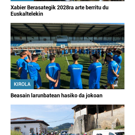
Xabier Berasategik 2028ra arte berritu du
Euskaltelekin
KIROLA
Beasain larunbatean hasiko da jokoan