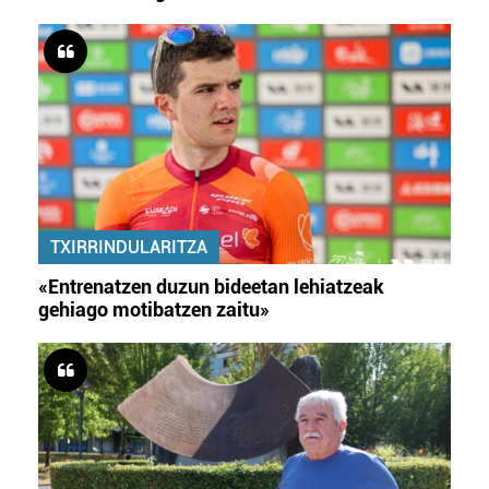
TXIRRINDULARITZA
«Entrenatzen duzun bideetan lehiatzeak
gehiago motibatzen zaitu»