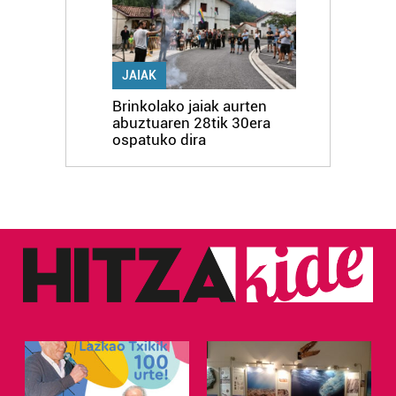
JAIAK
Brinkolako jaiak aurten
abuztuaren 28tik 30era
ospatuko dira