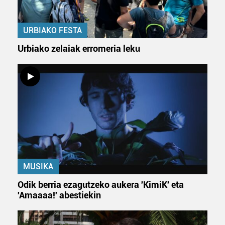
URBIAKO FESTA
Urbiako zelaiak erromeria leku
MUSIKA
Odik berria ezagutzeko aukera 'KimiK' eta
'Amaaaa!' abestiekin