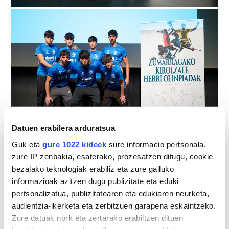
Datuen erabilera arduratsua
Guk eta
gure 1022 kideek
sure informacio pertsonala,
zure IP zenbakia, esaterako, prozesatzen ditugu, cookie
bezalako teknologiak erabiliz eta zure gailuko
informazioak azitzen dugu publizitate eta eduki
pertsonalizatua, publizitatearen eta edukiaren neurketa,
audientzia-ikerketa eta zerbitzuen garapena eskaintzeko.
Zure datuak nork eta zertarako erabiltzen dituen