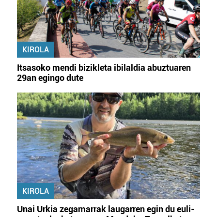
KIROLA
Itsasoko mendi bizikleta ibilaldia abuztuaren
29an egingo dute
KIROLA
Unai Urkia zegamarrak laugarren egin du euli-