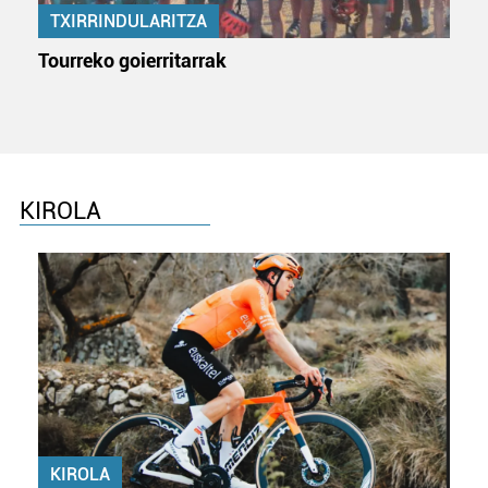
TXIRRINDULARITZA
Tourreko goierritarrak
KIROLA
KIROLA