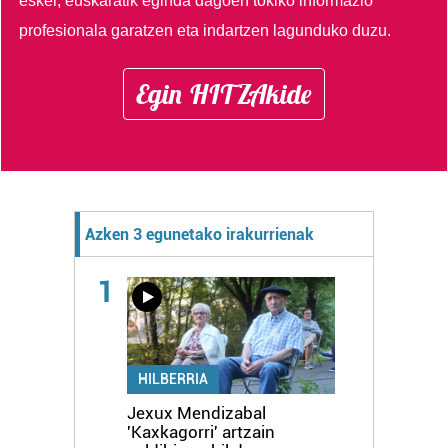
esker, euskaratik eginda dagoen tokiko informazio
erabiltzen dituen hauta dezakezu.
profesionala garatzen eta indartzen lagunduko duzu.
Bazkide batzuek ez dizute baimenik eskatzen, eta beren
Egin HITZAkide
interes komertzial legitimoetan babesten dira. Ikusi gure
bazkideen zerrenda, beren ustez zein helburutarako
duten interes legitimoa eta horren aurka nola egin
dezakezun ikusteko.
Lortu zure datu pertsonalak prozesatzeko moduari
buruzko informazio gehiago eta ezarri zure lehentasunak
Azken 3 egunetako irakurrienak
datuen atalean. Edozein unetan alda edo ken dezakezu
zure baimena Cookieen adierazpenean.
1
Webgune honek cookie propioak eta hirugarrenen cookie-
fitxategiak erabiltzen ditu. Zure esperientzia eta
zerbitzuak hobetzeko asmoz, cookie teknologiaz
HILBERRIA
baliatzen gara. Ohar hau onartuz gero, teknologia hori
Jexux Mendizabal
erabiltzeko baimen esplizitua ematen diguzu.
Gehiago
'Kaxkagorri' artzain