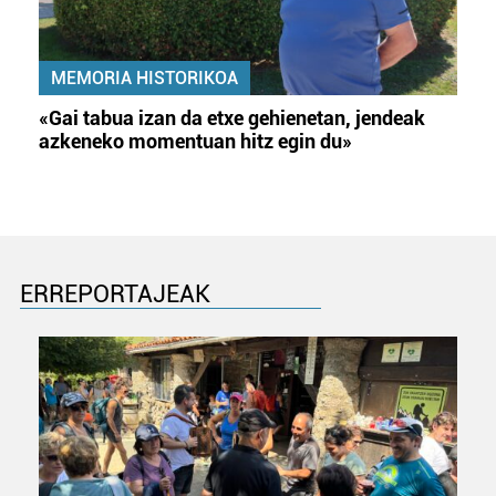
MEMORIA HISTORIKOA
«Gai tabua izan da etxe gehienetan, jendeak
azkeneko momentuan hitz egin du»
ERREPORTAJEAK