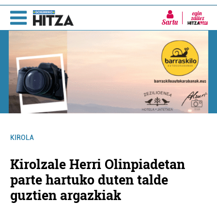
Sartu
KIROLA
Kirolzale Herri Olinpiadetan
parte hartuko duten talde
guztien argazkiak