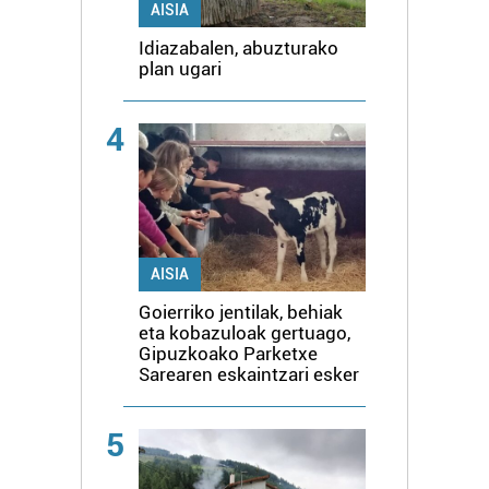
AISIA
Idiazabalen, abuzturako
plan ugari
4
AISIA
Goierriko jentilak, behiak
eta kobazuloak gertuago,
Gipuzkoako Parketxe
Sarearen eskaintzari esker
5