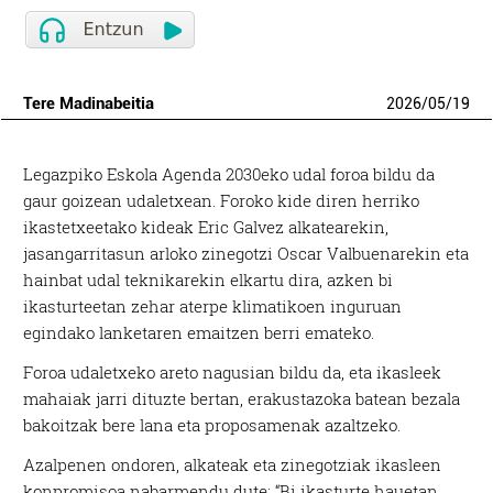
Tere Madinabeitia
2026
/
05
/
19
Legazpiko Eskola Agenda 2030eko udal foroa bildu da
gaur goizean udaletxean. Foroko kide diren herriko
ikastetxeetako kideak Eric Galvez alkatearekin,
jasangarritasun arloko zinegotzi Oscar Valbuenarekin eta
hainbat udal teknikarekin elkartu dira, azken bi
ikasturteetan zehar aterpe klimatikoen inguruan
egindako lanketaren emaitzen berri emateko.
Foroa udaletxeko areto nagusian bildu da, eta ikasleek
mahaiak jarri dituzte bertan, erakustazoka batean bezala
bakoitzak bere lana eta proposamenak azaltzeko.
Azalpenen ondoren, alkateak eta zinegotziak ikasleen
konpromisoa nabarmendu dute: “Bi ikasturte hauetan