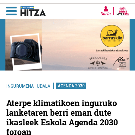
Sartu
AGENDA 2030
INGURUMENA
UDALA
Aterpe klimatikoen inguruko
lanketaren berri eman dute
ikasleek Eskola Agenda 2030
foroan