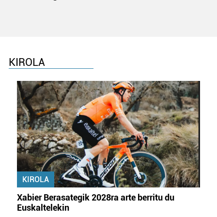
KIROLA
KIROLA
Xabier Berasategik 2028ra arte berritu du
Euskaltelekin