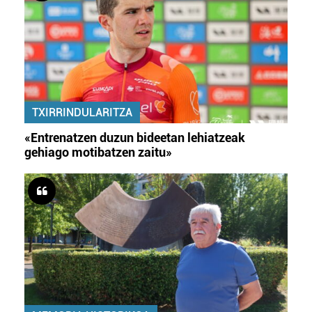
TXIRRINDULARITZA
«Entrenatzen duzun bideetan lehiatzeak
gehiago motibatzen zaitu»