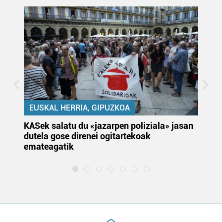
EUSKAL HERRIA, GIPUZKOA
KASek salatu du «jazarpen poliziala» jasan
Pa
dutela gose direnei ogitartekoak
da
emateagatik
«s