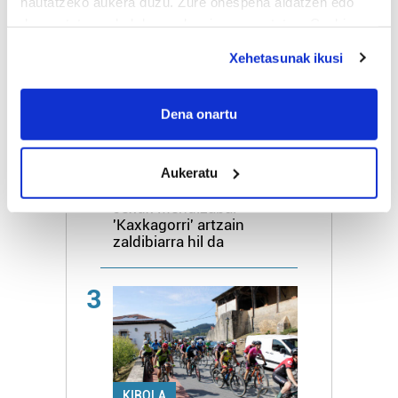
hautatzeko aukera duzu. Zure onespena aldatzen edo
Goierri Eskolara doan
deuseztatzen ahal duzu edozein momentutan, Cookie
errepideko biribilgunea
amaitu dute
deklaraziotik edo Privacy triggerean klikatuz.
Xehetasunak ikusi
If you allow, we would also like to:
2
Collect information about your geographical
Dena onartu
location which can be accurate to within several
meters
Aukeratu
Identify your device by actively scanning it for
HILBERRIA
specific characteristics (fingerprinting)
Jexux Mendizabal
Find out more about how your personal data is processed
'Kaxkagorri' artzain
zaldibiarra hil da
and set your preferences in the
details section
.
Guk eta gure bazkideek zure datu pertsonalak
3
prozesatzen ditugu, zure IP zenbakia, besteak beste,
teknologia erabiliz, cookieak adibidez, iragarki eta eduki
pertsonalizatuak eskaintzeko, iragarkiak eta edukia
neurtzeko, jendeari buruzko informazioa biltzeko eta
produktuak garatzeko. Zure datuak nork eta zertarako
KIROLA