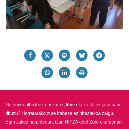
Goierriko albisteak euskaraz, libre eta kalitatez jaso nahi
dituzu?
Horretarako zure babesa ezinbestekoa zaigu.
Egin zaitez harpidedun, izan HITZAkide!
Zure ekarpenari