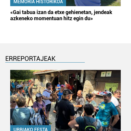
MEMORIA HISTORIKOA
«Gai tabua izan da etxe gehienetan, jendeak
azkeneko momentuan hitz egin du»
ERREPORTAJEAK
URBIAKO FESTA