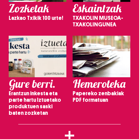
Zozketak
Eskaintzak
Lazkao Txikik 100 urte!
TXAKOLIN MUSEOA-
TXAKOLINGUNEA
Gure berri.
Hemeroteka
Erantzun inkesta eta
Papereko zenbakiak
parte hartu Iztuetako
PDF formatuan
produktuen saski
baten zozketan
+