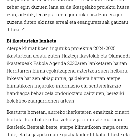
zehar egin duzuen lana ez da ikasgelako proiektu hutsa
izan; aitzitik, legazpiarren eguneroko bizitzan eragin
zuzena duten ekintza erreal eta esanguratsuak gauzatu
dituzue”.
Bi ikasturteko lanketa
Aterpe klimatikoen inguruko proiektua 2024-2025
ikasturtean abiatu zuten Haztegi ikastolak eta Olamendi
ikastetxeak Eskola Agenda 2030aren lanketaren baitan.
Herritarren klima egokitzapena aztertzea zuen helburu.
Inkesta bat zen abiapuntua, galdeketa hartan aterpe
klimatikoen inguruko informazio eta sentsibilizazio
handiagoa behar zela ondorioztatu baitzuten, bereziki
kolektibo zaurgarrienen artean.
Ikasturte honetan, aurreko ikerketaren emaitzak oinarri
hartuta, hainbat ekintza zehatz jarri dituzte martxan
ikasleek. Besteak beste, aterpe klimatikoen mapa osatu
dute, eta Legazpiko gune guztiak identifikatu dituzte eta