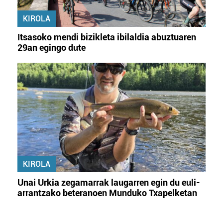
KIROLA
Itsasoko mendi bizikleta ibilaldia abuztuaren
29an egingo dute
KIROLA
Unai Urkia zegamarrak laugarren egin du euli-
arrantzako beteranoen Munduko Txapelketan