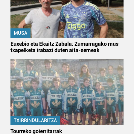
MUSA
Euxebio eta Ekaitz Zabala: Zumarragako mus
txapelketa irabazi duten aita-semeak
TXIRRINDULARITZA
Tourreko goierritarrak