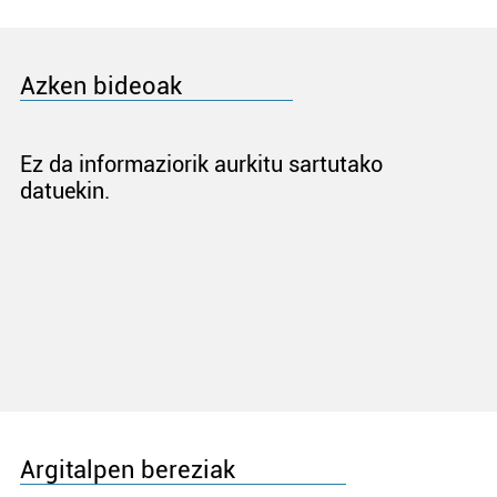
Azken bideoak
Ez da informaziorik aurkitu sartutako
datuekin.
Argitalpen bereziak