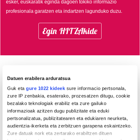
esker, euskaratik eginda dagoen tokiko informazio
profesionala garatzen eta indartzen lagunduko duzu.
Egin HITZAkide
Azken 3 egunetako irakurrienak
Datuen erabilera arduratsua
Guk eta
gure 1022 kideek
sure informacio pertsonala,
1
zure IP zenbakia, esaterako, prozesatzen ditugu, cookie
bezalako teknologiak erabiliz eta zure gailuko
informazioak azitzen dugu publizitate eta eduki
pertsonalizatua, publizitatearen eta edukiaren neurketa,
audientzia-ikerketa eta zerbitzuen garapena eskaintzeko.
HIRIGINTZA
Zure datuak nork eta zertarako erabiltzen dituen