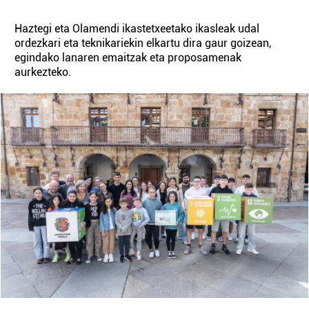
Haztegi eta Olamendi ikastetxeetako ikasleak udal
ordezkari eta teknikariekin elkartu dira gaur goizean,
egindako lanaren emaitzak eta proposamenak
aurkezteko.