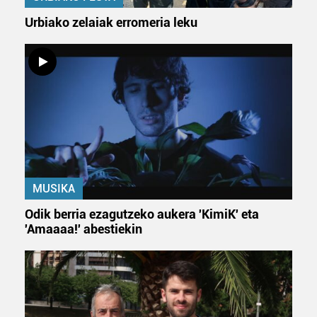
Urbiako zelaiak erromeria leku
MUSIKA
Odik berria ezagutzeko aukera 'KimiK' eta
'Amaaaa!' abestiekin