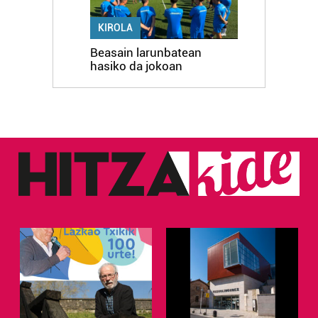
irakurri
KIROLA
Beasain larunbatean
hasiko da jokoan