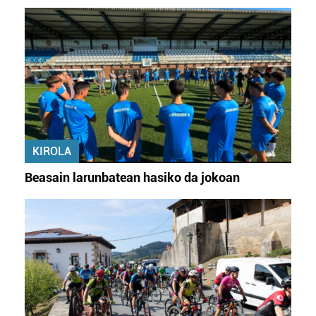
KIROLA
Beasain larunbatean hasiko da jokoan