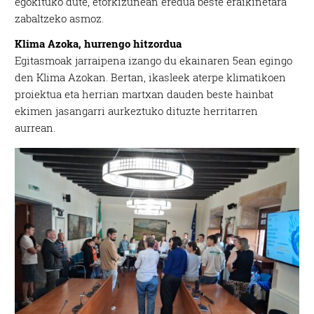
egokituko dute, etorkizunean eredua beste eraikinetara
zabaltzeko asmoz.
Klima Azoka, hurrengo hitzordua
Egitasmoak jarraipena izango du ekainaren 5ean egingo
den Klima Azokan. Bertan, ikasleek aterpe klimatikoen
proiektua eta herrian martxan dauden beste hainbat
ekimen jasangarri aurkeztuko dituzte herritarren
aurrean.