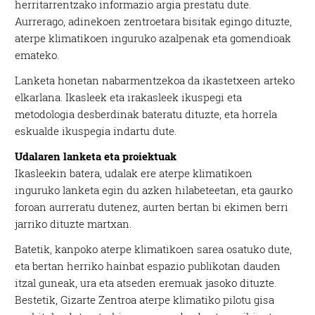
herritarrentzako informazio argia prestatu dute.
Aurrerago, adinekoen zentroetara bisitak egingo dituzte,
aterpe klimatikoen inguruko azalpenak eta gomendioak
emateko.
Lanketa honetan nabarmentzekoa da ikastetxeen arteko
elkarlana. Ikasleek eta irakasleek ikuspegi eta
metodologia desberdinak bateratu dituzte, eta horrela
eskualde ikuspegia indartu dute.
Udalaren lanketa eta proiektuak
Ikasleekin batera, udalak ere aterpe klimatikoen
inguruko lanketa egin du azken hilabeteetan, eta gaurko
foroan aurreratu dutenez, aurten bertan bi ekimen berri
jarriko dituzte martxan.
Batetik, kanpoko aterpe klimatikoen sarea osatuko dute,
eta bertan herriko hainbat espazio publikotan dauden
itzal guneak, ura eta atseden eremuak jasoko dituzte.
Bestetik, Gizarte Zentroa aterpe klimatiko pilotu gisa