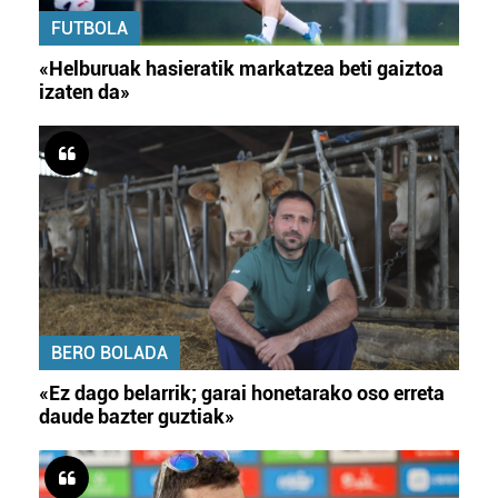
FUTBOLA
«Helburuak hasieratik markatzea beti gaiztoa
izaten da»
BERO BOLADA
«Ez dago belarrik; garai honetarako oso erreta
daude bazter guztiak»