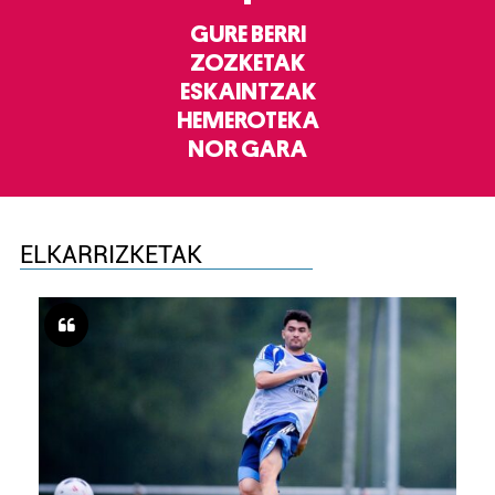
GURE BERRI
ZOZKETAK
ESKAINTZAK
HEMEROTEKA
NOR GARA
ELKARRIZKETAK