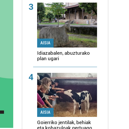
3
AISIA
Idiazabalen, abuzturako
plan ugari
4
AISIA
Goierriko jentilak, behiak
eta kobazuloak gertuago,