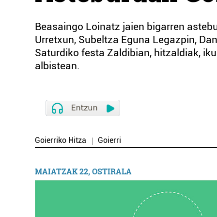
Beasaingo Loinatz jaien bigarren aste
Urretxun, Subeltza Eguna Legazpin, Dan
Saturdiko festa Zaldibian, hitzaldiak, i
albistean.
Goierriko Hitza
Goierri
MAIATZAK 22, OSTIRALA