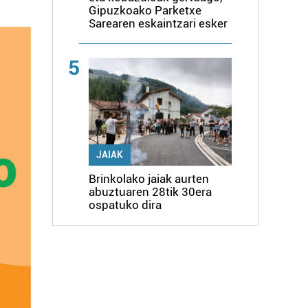
Gipuzkoako Parketxe
Sarearen eskaintzari esker
5
JAIAK
Brinkolako jaiak aurten
abuztuaren 28tik 30era
ospatuko dira