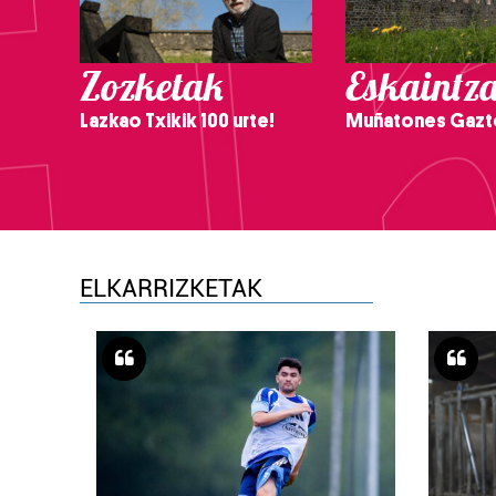
Zozketak
Eskaintz
Lazkao Txikik 100 urte!
Muñatones Gazt
ELKARRIZKETAK