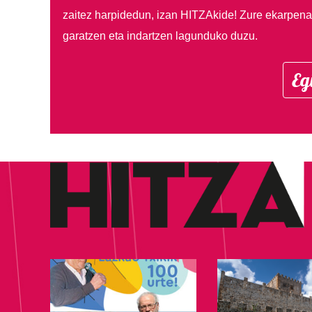
zaitez harpidedun, izan HITZAkide!
Zure ekarpenar
garatzen eta indartzen lagunduko duzu.
Eg