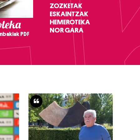
ZOZKETAK
ESKAINTZAK
teka
HEMEROTEKA
NOR GARA
nbakiak PDF