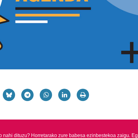
so nahi dituzu?
Horretarako zure babesa ezinbestekoa zaigu. Eg