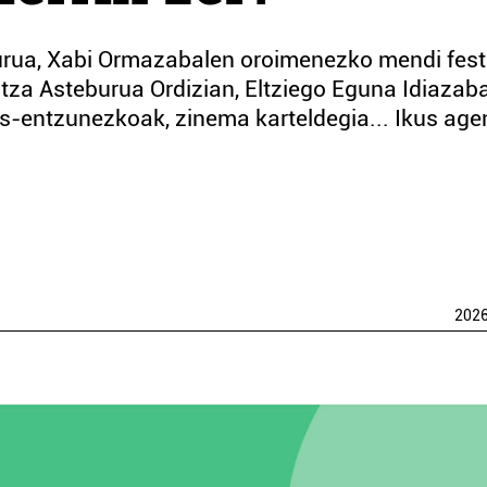
burua, Xabi Ormazabalen oroimenezko mendi fes
tza Asteburua Ordizian, Eltziego Eguna Idiazaba
kus-entzunezkoak, zinema karteldegia... Ikus ag
202