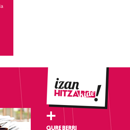
la
+
GURE BERRI