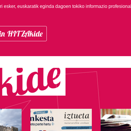
i esker, euskaratik eginda dagoen tokiko informazio profesiona
in HITZAkide