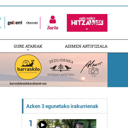
Sartu
GURE ATARIAK
ADIMEN ARTIFIZIALA
Azken 3 egunetako irakurrienak
1