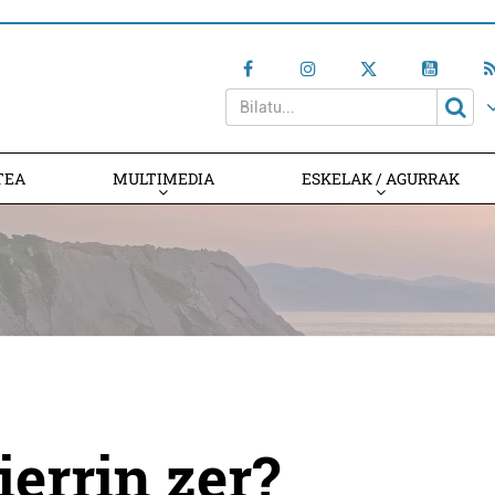
TEA
MULTIMEDIA
ESKELAK / AGURRAK
errin zer?