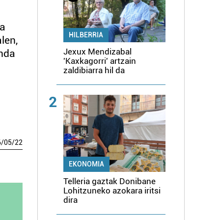
ta
HILBERRIA
len,
Jexux Mendizabal
enda
'Kaxkagorri' artzain
zaldibiarra hil da
2
6
/
05
/
22
EKONOMIA
Telleria gaztak Donibane
Lohitzuneko azokara iritsi
dira