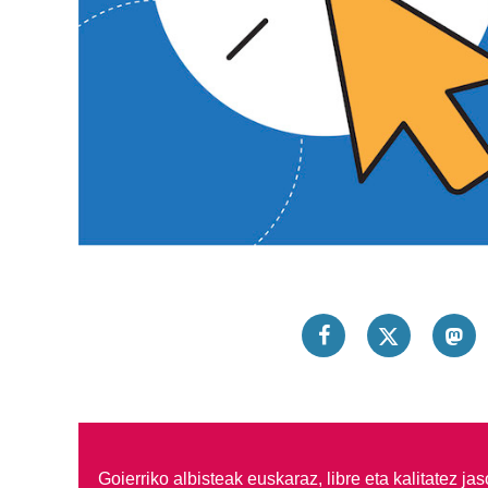
Goierriko albisteak euskaraz, libre eta kalitatez ja