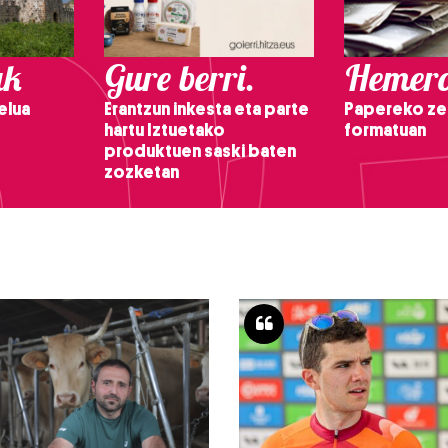
ak
Gure berri.
Hemero
elua
Erantzun inkesta eta parte
Papereko ze
hartu Iztuetako
formatuan
produktuen saski baten
zozketan