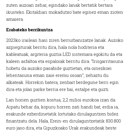
zuten auzoan zehar, egindako lanak bertatik bertara
ikusteko. Ekitaldiari mokadutxo bate eginez eman zioten
amaiera.
Erabateko berrikuntza
2023ko irailean hasi ziren berrurbanizatze lanak. Auzoko
azpiegiturak berritu dira, hala nola hoditeria eta
kableatuak, argiteria guztia LED sistemara egokitu da eta
kaleen asfaltoa eta espaloiak berritu dira. “Irisgarritasuna
hobetu da auzoko pasabide guztietan, eta oinezkoei
lehentasuna eman zaie eremu osoan”, zehaztu du
alkateak. Horrekin batera, zenbait berdegune berri egin
dira eta jolas parke berria ere bai, estalpe eta guzti.
Lan horien guztien kostua, 2,2 milioi eurokoa izan da.
Aipatu behar da, kopuru horren zati handi bat, erdia ia,
erakunde ezberdinetatik lortutako dirulaguntzen bidez
finantzatu dela. Hala, Erein-en dirulaguntzetatik 830.800
euro jaso dira, eta Gipuzkoako Urak erakundeak beste