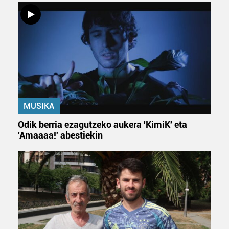
MUSIKA
Odik berria ezagutzeko aukera 'KimiK' eta
'Amaaaa!' abestiekin