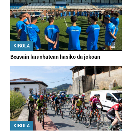
KIROLA
Beasain larunbatean hasiko da jokoan
KIROLA