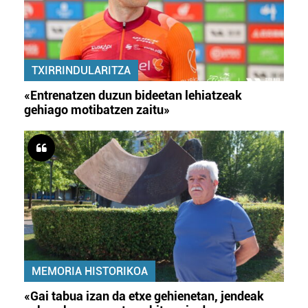
irakurri
TXIRRINDULARITZA
«Entrenatzen duzun bideetan lehiatzeak
gehiago motibatzen zaitu»
MEMORIA HISTORIKOA
«Gai tabua izan da etxe gehienetan, jendeak