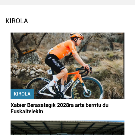
KIROLA
KIROLA
Xabier Berasategik 2028ra arte berritu du
Euskaltelekin