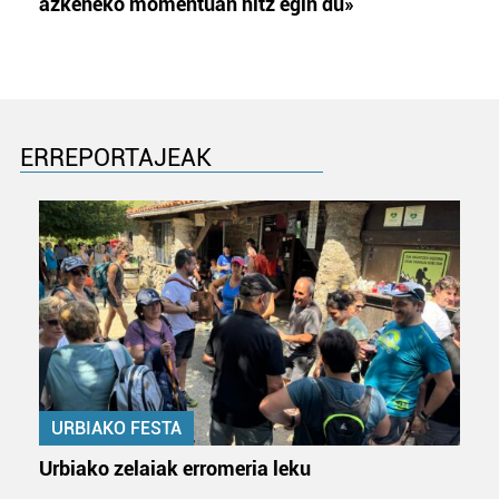
azkeneko momentuan hitz egin du»
ERREPORTAJEAK
URBIAKO FESTA
Urbiako zelaiak erromeria leku