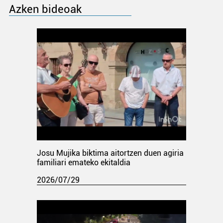
Azken bideoak
Josu Mujika biktima aitortzen duen agiria
familiari emateko ekitaldia
2026/07/29