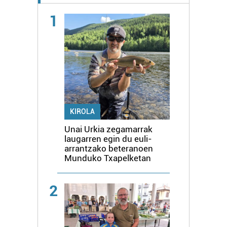
1
KIROLA
Unai Urkia zegamarrak
laugarren egin du euli-
arrantzako beteranoen
Munduko Txapelketan
2