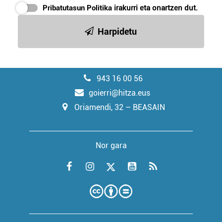
Pribatutasun Politika
irakurri eta onartzen dut.
Harpidetu
943 16 00 56
goierri@hitza.eus
Oriamendi, 32 – BEASAIN
Nor gara