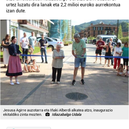
urtez luzatu dira lanak eta 2,2 milioi euroko aurrekontua
izan dute.
Jesusa Agirre auzotarra eta Iñaki Alberdi alkatea atzo, inaugurazio
ekitaldiko zinta mozten.
Idiazabalgo Udala