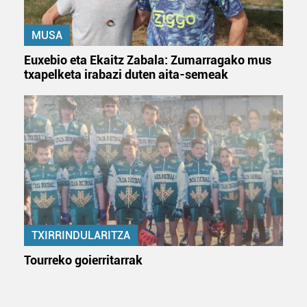
MUSA
Euxebio eta Ekaitz Zabala: Zumarragako mus
txapelketa irabazi duten aita-semeak
TXIRRINDULARITZA
Tourreko goierritarrak