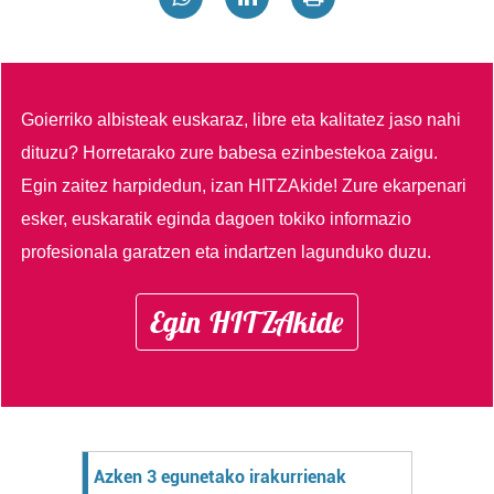
Goierriko albisteak euskaraz, libre eta kalitatez jaso nahi
dituzu?
Horretarako zure babesa ezinbestekoa zaigu.
Egin zaitez harpidedun, izan HITZAkide!
Zure ekarpenari
esker, euskaratik eginda dagoen tokiko informazio
profesionala garatzen eta indartzen lagunduko duzu.
Egin HITZAkide
Azken 3 egunetako irakurrienak