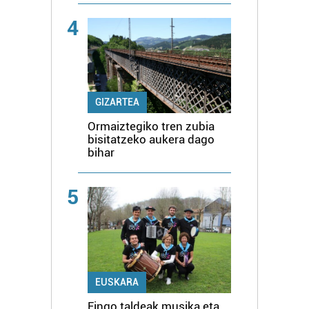
4
GIZARTEA
Ormaiztegiko tren zubia
bisitatzeko aukera dago
bihar
5
EUSKARA
Eingo taldeak musika eta