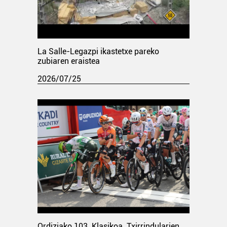
La Salle-Legazpi ikastetxe pareko
zubiaren eraistea
2026/07/25
Ordiziako 103. Klasikoa. Txirrindularien