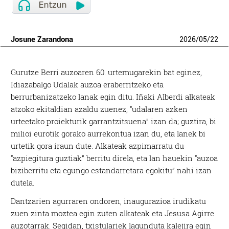
Josune Zarandona
2026
/
05
/
22
Gurutze Berri auzoaren 60. urtemugarekin bat eginez,
Idiazabalgo Udalak auzoa eraberritzeko eta
berrurbanizatzeko lanak egin ditu. Iñaki Alberdi alkateak
atzoko ekitaldian azaldu zuenez, “udalaren azken
urteetako proiekturik garrantzitsuena” izan da; guztira, bi
milioi eurotik gorako aurrekontua izan du, eta lanek bi
urtetik gora iraun dute. Alkateak azpimarratu du
“azpiegitura guztiak” berritu direla, eta lan hauekin “auzoa
biziberritu eta egungo estandarretara egokitu” nahi izan
dutela.
Dantzarien agurraren ondoren, inaugurazioa irudikatu
zuen zinta moztea egin zuten alkateak eta Jesusa Agirre
auzotarrak. Segidan, txistulariek lagunduta kalejira egin