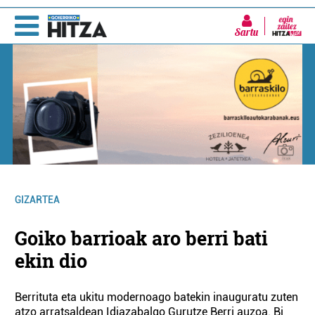
Sartu
GIZARTEA
Goiko barrioak aro berri bati
ekin dio
Berrituta eta ukitu modernoago batekin inauguratu zuten
atzo arratsaldean Idiazabalgo Gurutze Berri auzoa. Bi