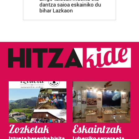
dantza saioa eskainiko du
bihar Lazkaon
Zozketak
Eskaintzak
Iztueta baserrira bisita
Luberriko sarrera eta