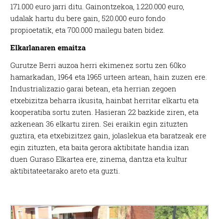
171.000 euro jarri ditu. Gainontzekoa, 1.220.000 euro,
udalak hartu du bere gain, 520.000 euro fondo
propioetatik, eta 700.000 mailegu baten bidez.
Elkarlanaren emaitza
Gurutze Berri auzoa herri ekimenez sortu zen 60ko
hamarkadan, 1964 eta 1965 urteen artean, hain zuzen ere.
Industrializazio garai betean, eta herrian zegoen
etxebizitza beharra ikusita, hainbat herritar elkartu eta
kooperatiba sortu zuten. Hasieran 22 bazkide ziren, eta
azkenean 36 elkartu ziren. Sei eraikin egin zituzten
guztira, eta etxebizitzez gain, jolaslekua eta baratzeak ere
egin zituzten, eta baita gerora aktibitate handia izan
duen Guraso Elkartea ere, zinema, dantza eta kultur
aktibitateetarako areto eta guzti.