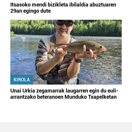
Itsasoko mendi bizikleta ibilaldia abuztuaren
29an egingo dute
KIROLA
Unai Urkia zegamarrak laugarren egin du euli-
arrantzako beteranoen Munduko Txapelketan