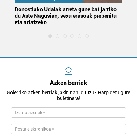
Donostiako Udalak arreta gune bat jarriko
Ur
du Aste Nagusian, sexu erasoak prebenitu
es
eta artatzeko
lu
Azken berriak
Goierriko azken berriak jakin nahi dituzu? Harpidetu gure
buletinera!