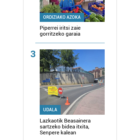
ORDIZIAKO AZOKA
Piperrei iritsi zaie
gorritzeko garaia
3
UDALA
Lazkaotik Beasainera
sartzeko bidea itxita,
Senpere kalean