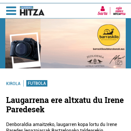
Sartu
FUTBOLA
KIROLA
Laugarrena ere altxatu du Irene
Paredesek
Denboraldia amaitzeko, laugarren kopa lortu du Irene
Paredes legazpiarrak Bartzelonako taldearekin,