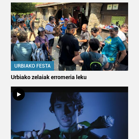
Webgune honek cookie propioak eta hirugarrenen cookie-
fitxategiak erabiltzen ditu. Zure esperientzia eta
zerbitzuak hobetzeko asmoz, cookie teknologiaz
baliatzen gara. Ohar hau onartuz gero, teknologia hori
erabiltzeko baimen esplizitua ematen diguzu.
Gehiago
irakurri
URBIAKO FESTA
Urbiako zelaiak erromeria leku