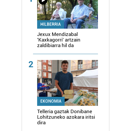
HILBERRIA
Jexux Mendizabal
'Kaxkagorri' artzain
zaldibiarra hil da
2
EKONOMIA
Telleria gaztak Donibane
Lohitzuneko azokara iritsi
dira