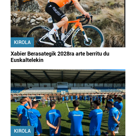
KIROLA
Xabier Berasategik 2028ra arte berritu du
Euskaltelekin
KIROLA