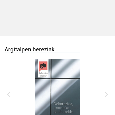
Argitalpen bereziak