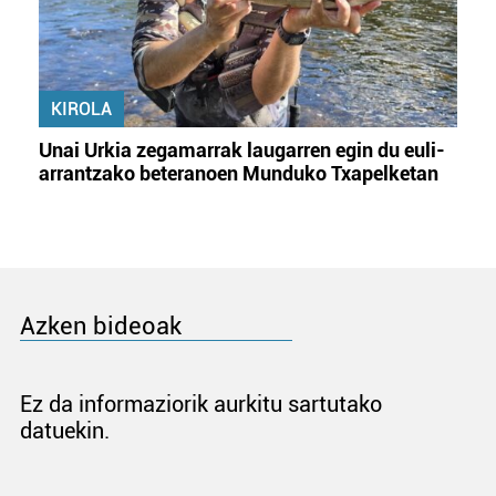
KIROLA
Unai Urkia zegamarrak laugarren egin du euli-
arrantzako beteranoen Munduko Txapelketan
Azken bideoak
Ez da informaziorik aurkitu sartutako
datuekin.