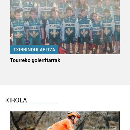
TXIRRINDULARITZA
Tourreko goierritarrak
KIROLA