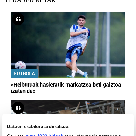
FUTBOLA
«Helburuak hasieratik markatzea beti gaiztoa
izaten da»
Datuen erabilera arduratsua
Guk eta
gure 1022 kideek
sure informacio pertsonala,