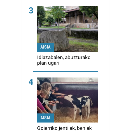
3
AISIA
Idiazabalen, abuzturako
plan ugari
4
AISIA
Goierriko jentilak, behiak