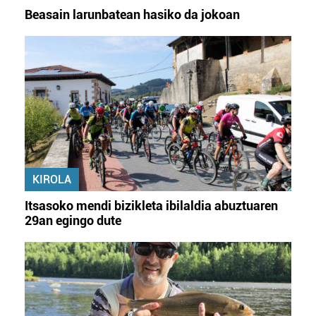
Beasain larunbatean hasiko da jokoan
KIROLA
Itsasoko mendi bizikleta ibilaldia abuztuaren
29an egingo dute