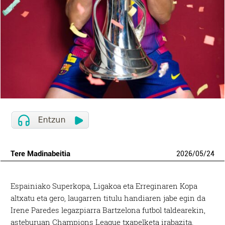
Tere Madinabeitia
2026
/
05
/
24
Espainiako Superkopa, Ligakoa eta Erreginaren Kopa
altxatu eta gero, laugarren titulu handiaren jabe egin da
Irene Paredes legazpiarra Bartzelona futbol taldearekin,
asteburuan Champions League txapelketa irabazita.