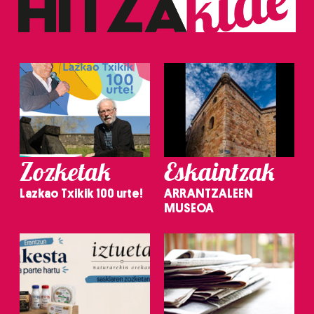
Zozketak
Eskaintzak
Lazkao Txikik 100 urte!
ARRANTZALEEN
MUSEOA