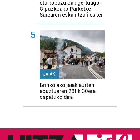
eta kobazuloak gertuago,
Gipuzkoako Parketxe
Sarearen eskaintzari esker
5
JAIAK
Brinkolako jaiak aurten
abuztuaren 28tik 30era
ospatuko dira