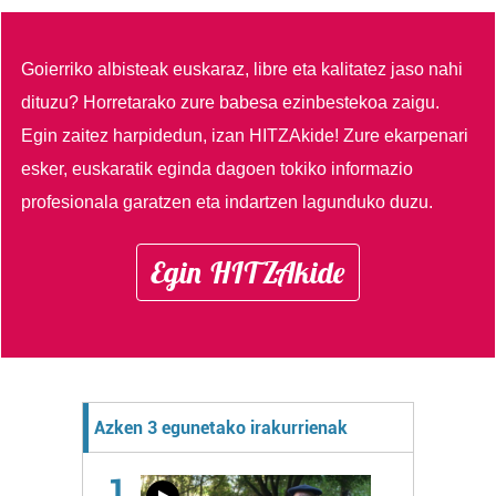
Goierriko albisteak euskaraz, libre eta kalitatez jaso nahi
dituzu?
Horretarako zure babesa ezinbestekoa zaigu.
Egin zaitez harpidedun, izan HITZAkide!
Zure ekarpenari
esker, euskaratik eginda dagoen tokiko informazio
profesionala garatzen eta indartzen lagunduko duzu.
Egin HITZAkide
Azken 3 egunetako irakurrienak
1