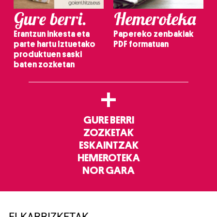
Gure berri.
Hemeroteka
Erantzun inkesta eta
Papereko zenbakiak
parte hartu Iztuetako
PDF formatuan
produktuen saski
baten zozketan
+
GURE BERRI
ZOZKETAK
ESKAINTZAK
HEMEROTEKA
NOR GARA
ELKARRIZKETAK