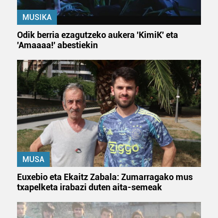
MUSIKA
Odik berria ezagutzeko aukera 'KimiK' eta
'Amaaaa!' abestiekin
MUSA
Euxebio eta Ekaitz Zabala: Zumarragako mus
txapelketa irabazi duten aita-semeak