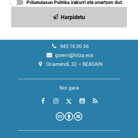
Pribatutasun Politika
irakurri eta onartzen dut.
Harpidetu
943 16 00 56
goierri@hitza.eus
Oriamendi, 32 – BEASAIN
Nor gara