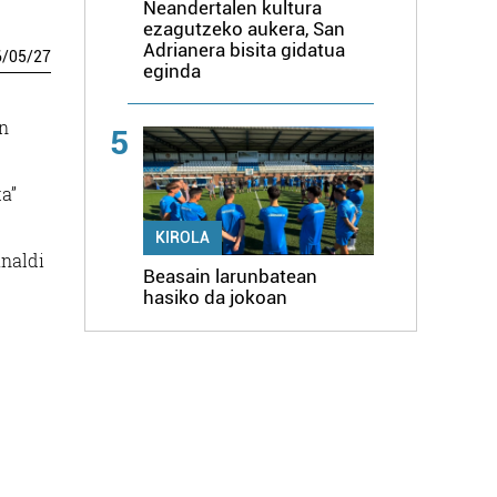
Neandertalen kultura
ezagutzeko aukera, San
Adrianera bisita gidatua
6
/
05
/
27
eginda
en
5
a”
KIROLA
analdi
Beasain larunbatean
hasiko da jokoan
e