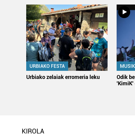
URBIAKO FESTA
MUSIK
Urbiako zelaiak erromeria leku
Odik be
'KimiK'
KIROLA