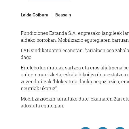
Laida Goiburu
Beasain
Fundiciones Estanda S.A. enpresako langileek la
aldeko borrokan. Mobilizazio egutegiaren barruan
LAB sindikatuaren esanetan, “jarraipen oso zabala
dago.
Errelebo kontratuak sartzea eta eros ahalmena ber
orduen murrizketa, eskala bikoitza deuseztatzea 
zuzendaritzak “blokeatuta dauka negoziazioa, er
neurriak ukatuz”.
Mobilizazioekin jarraituko dute; ekainaren 2an et
adostuta egutegian.