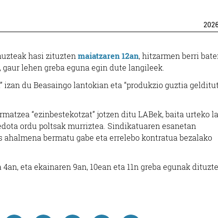
202
nuzteak hasi zituzten
maiatzaren 12an
, hitzarmen berri bat
, gaur lehen greba eguna egin dute langileek.
” izan du Beasaingo lantokian eta “produkzio guztia gelditut
matzea “ezinbestekotzat” jotzen ditu LABek, baita urteko l
edota ordu poltsak murriztea. Sindikatuaren esanetan
os ahalmena bermatu gabe eta errelebo kontratua bezalako
a 4an, eta ekainaren 9an, 10ean eta 11n greba egunak dituzt