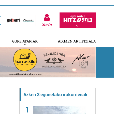
Sartu
GURE ATARIAK
ADIMEN ARTIFIZIALA
Azken 3 egunetako irakurrienak
1