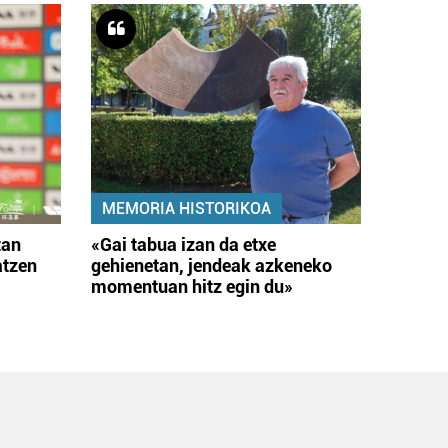
MEMORIA HISTORIKOA
tan
«Gai tabua izan da etxe
atzen
gehienetan, jendeak azkeneko
momentuan hitz egin du»