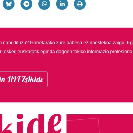
so nahi dituzu?
Horretarako zure babesa ezinbestekoa zaigu. Eg
i esker, euskaratik eginda dagoen tokiko informazio profesiona
in HITZAkide