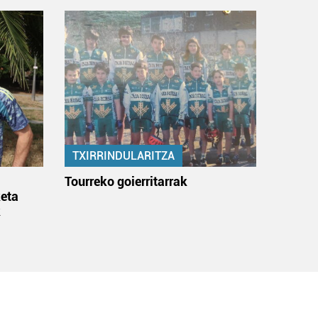
TXIRRINDULARITZA
:
Tourreko goierritarrak
eta
k