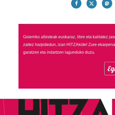
Goierriko albisteak euskaraz, libre eta kalitatez ja
zaitez harpidedun, izan HITZAkide!
Zure ekarpenar
garatzen eta indartzen lagunduko duzu.
Eg