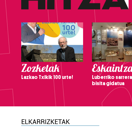
Zozketak
Eskaintz
Lazkao Txikik 100 urte!
Luberriko sarrera
bisita gidatua
ELKARRIZKETAK