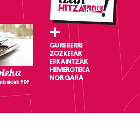
+
GURE BERRI
ZOZKETAK
ESKAINTZAK
teka
HEMEROTEKA
NOR GARA
nbakiak PDF