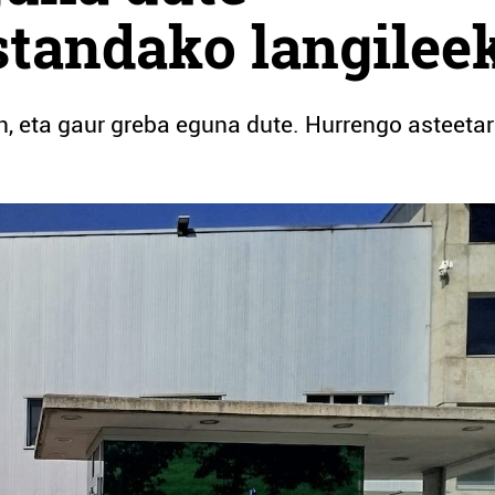
standako langilee
n, eta gaur greba eguna dute. Hurrengo asteeta