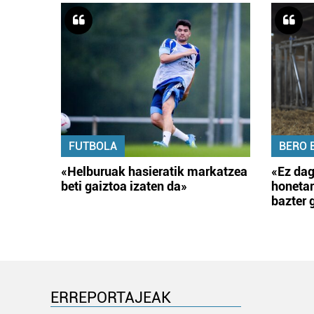
FUTBOLA
BERO 
«Helburuak hasieratik markatzea
«Ez dag
beti gaiztoa izaten da»
honetar
bazter 
ERREPORTAJEAK