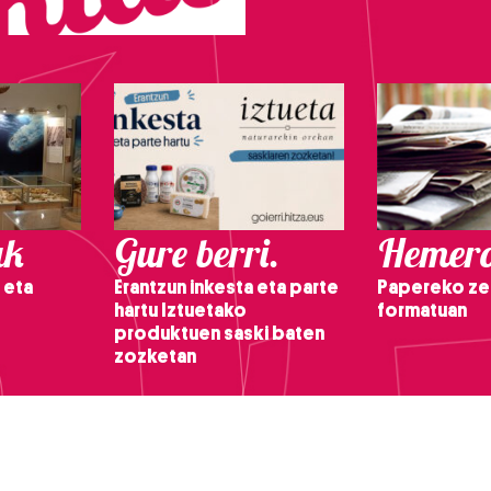
ak
Gure berri.
Hemero
 eta
Erantzun inkesta eta parte
Papereko ze
hartu Iztuetako
formatuan
produktuen saski baten
zozketan