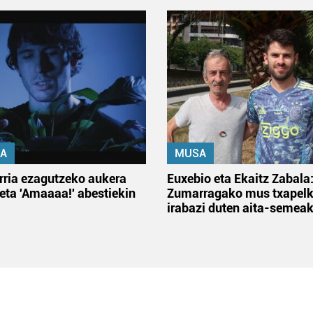
A
MUSA
rria ezagutzeko aukera
Euxebio eta Ekaitz Zabala
 eta 'Amaaaa!' abestiekin
Zumarragako mus txapelk
irabazi duten aita-semea