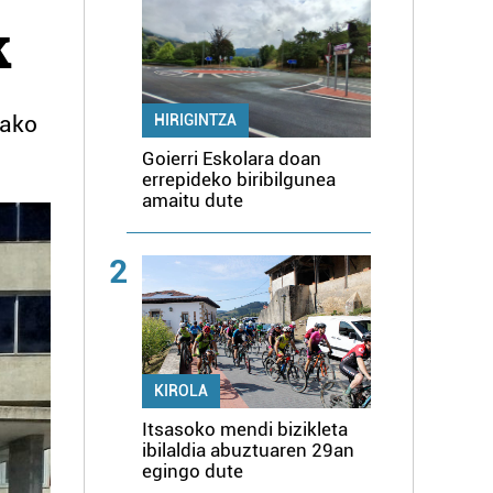
k
rako
HIRIGINTZA
Goierri Eskolara doan
errepideko biribilgunea
amaitu dute
2
KIROLA
Itsasoko mendi bizikleta
ibilaldia abuztuaren 29an
egingo dute