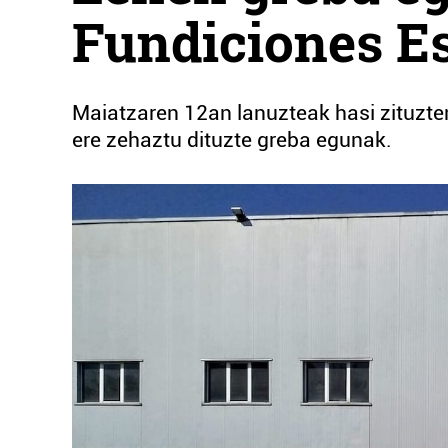
Fundiciones E
Maiatzaren 12an lanuzteak hasi zituzte
ere zehaztu dituzte greba egunak.