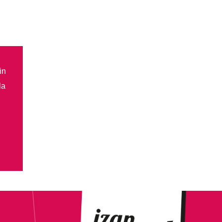
in
la