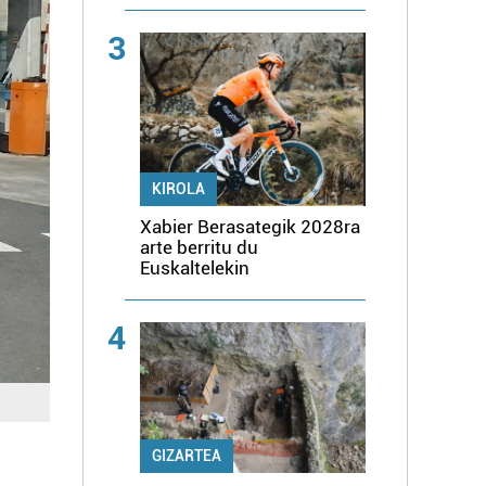
3
KIROLA
Xabier Berasategik 2028ra
arte berritu du
Euskaltelekin
4
GIZARTEA