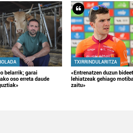
BOLADA
TXIRRINDULARITZA
o belarrik; garai
«Entrenatzen duzun bidee
ako oso erreta daude
lehiatzeak gehiago motib
guztiak»
zaitu»