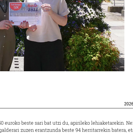
202
 euroko beste sari bat utzi du, apirileko lehiaketarekin. Ne
galderari zuzen erantzunda beste 94 herritarrekin batera, et