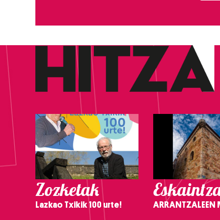
Zozketak
Eskaintz
Lazkao Txikik 100 urte!
ARRANTZALEEN