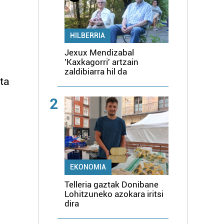
HILBERRIA
Jexux Mendizabal
'Kaxkagorri' artzain
zaldibiarra hil da
eta
2
EKONOMIA
Telleria gaztak Donibane
Lohitzuneko azokara iritsi
dira