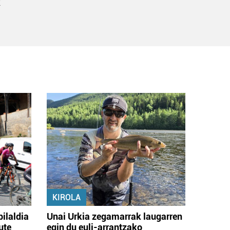
k
KIROLA
bilaldia
Unai Urkia zegamarrak laugarren
ute
egin du euli-arrantzako