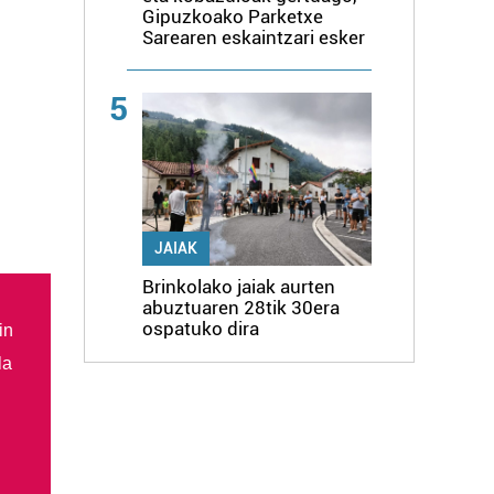
Gipuzkoako Parketxe
Sarearen eskaintzari esker
5
JAIAK
Brinkolako jaiak aurten
abuztuaren 28tik 30era
ospatuko dira
in
la