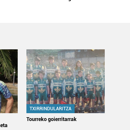
TXIRRINDULARITZA
:
Tourreko goierritarrak
eta