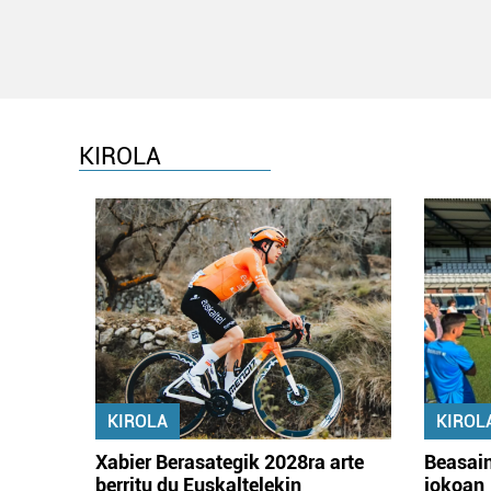
KIROLA
KIROLA
KIROL
Xabier Berasategik 2028ra arte
Beasain
berritu du Euskaltelekin
jokoan