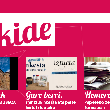
ak
Gure berri.
Hemero
 MUSEOA
Erantzun inkesta eta parte
Papereko ze
hartu Iztuetako
formatuan