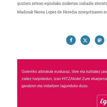
guztien artean egindako zozketan irabazle aterat
Madinak Nerea Lopez de Heredia zinegotziaren esk
Goierriko albisteak euskaraz, libre eta kalitatez ja
zaitez harpidedun, izan HITZAkide!
Zure ekarpenar
garatzen eta indartzen lagunduko duzu.
Eg