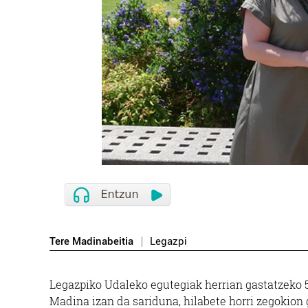
Tere Madinabeitia
Legazpi
Legazpiko Udaleko egutegiak herrian gastatzeko 50
Madina izan da sariduna, hilabete horri zegokion 