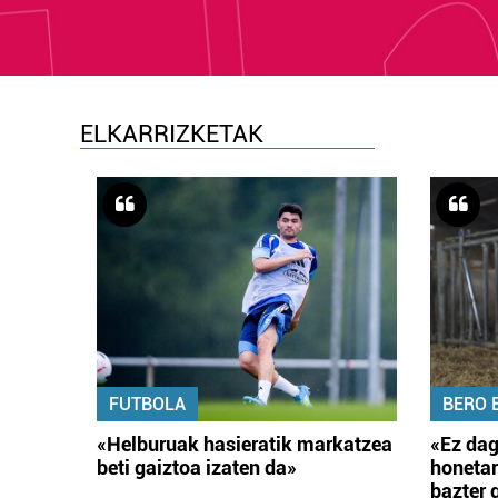
ELKARRIZKETAK
FUTBOLA
BERO 
«Helburuak hasieratik markatzea
«Ez dag
beti gaiztoa izaten da»
honetar
bazter 