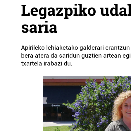
Legazpiko udal
saria
Apirileko lehiaketako galderari erantzun
bera atera da saridun guztien artean e
txartela irabazi du.