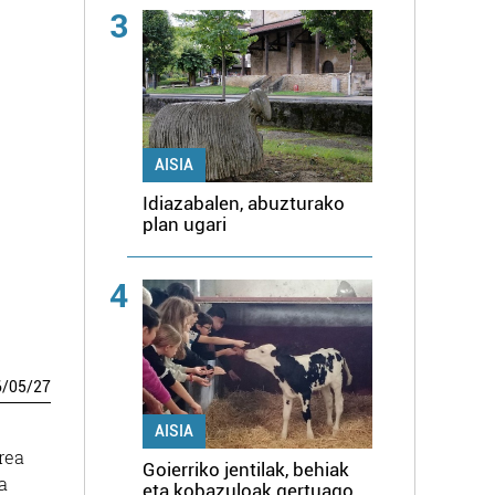
3
AISIA
Idiazabalen, abuzturako
plan ugari
4
6
/
05
/
27
AISIA
rea
Goierriko jentilak, behiak
a
eta kobazuloak gertuago,