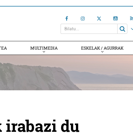
TEA
MULTIMEDIA
ESKELAK / AGURRAK
irabazi du