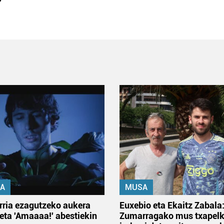
A
MUSA
rria ezagutzeko aukera
Euxebio eta Ekaitz Zabala
 eta 'Amaaaa!' abestiekin
Zumarragako mus txapelk