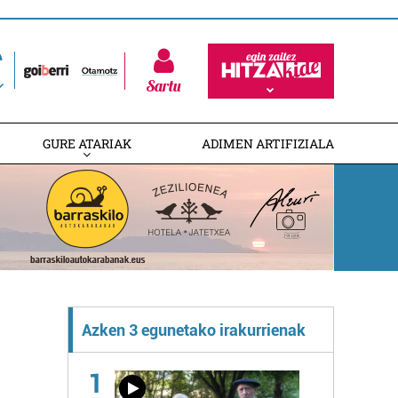
Sartu
GURE ATARIAK
ADIMEN ARTIFIZIALA
Azken 3 egunetako irakurrienak
1