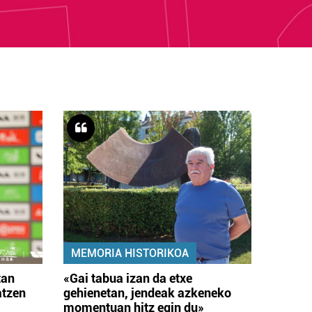
MEMORIA HISTORIKOA
tan
«Gai tabua izan da etxe
atzen
gehienetan, jendeak azkeneko
momentuan hitz egin du»