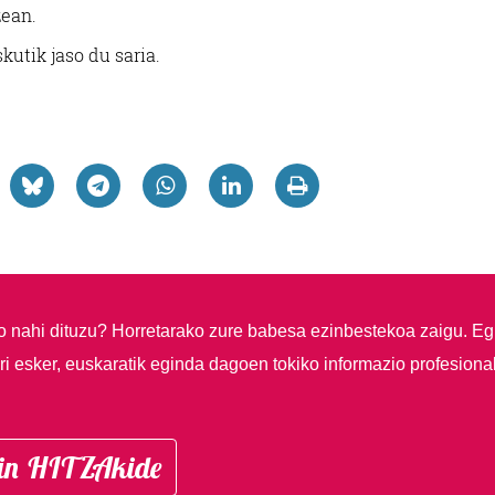
zean.
utik jaso du saria.
so nahi dituzu?
Horretarako zure babesa ezinbestekoa zaigu. Eg
i esker, euskaratik eginda dagoen tokiko informazio profesiona
in HITZAkide