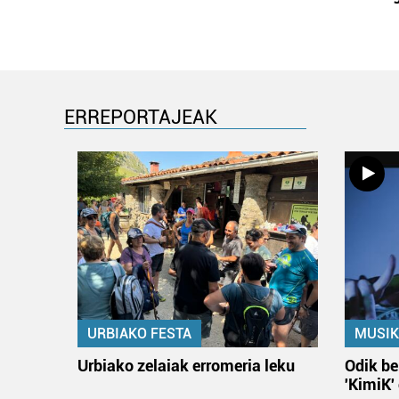
ERREPORTAJEAK
URBIAKO FESTA
MUSIK
Urbiako zelaiak erromeria leku
Odik be
'KimiK'