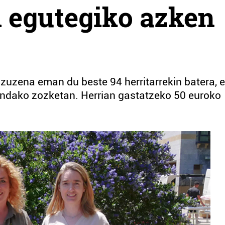
 egutegiko azken
 zuzena eman du beste 94 herritarrekin batera, 
gindako zozketan. Herrian gastatzeko 50 euroko