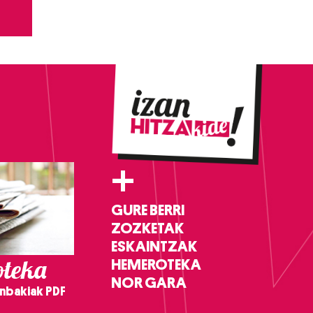
+
GURE BERRI
ZOZKETAK
ESKAINTZAK
teka
HEMEROTEKA
NOR GARA
nbakiak PDF