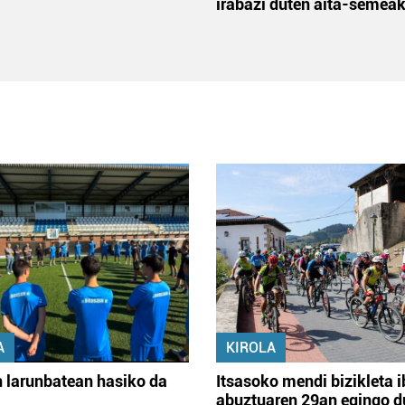
irabazi duten aita-semea
A
KIROLA
 larunbatean hasiko da
Itsasoko mendi bizikleta i
abuztuaren 29an egingo d