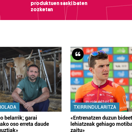
produktuen saski baten
zozketan
BOLADA
TXIRRINDULARITZA
o belarrik; garai
«Entrenatzen duzun bidee
ako oso erreta daude
lehiatzeak gehiago motib
guztiak»
zaitu»