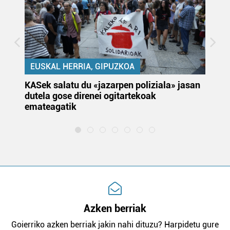
EUSKAL HERRIA, GIPUZKOA
KASek salatu du «jazarpen poliziala» jasan
Pa
dutela gose direnei ogitartekoak
da
emateagatik
«s
Azken berriak
Goierriko azken berriak jakin nahi dituzu? Harpidetu gure