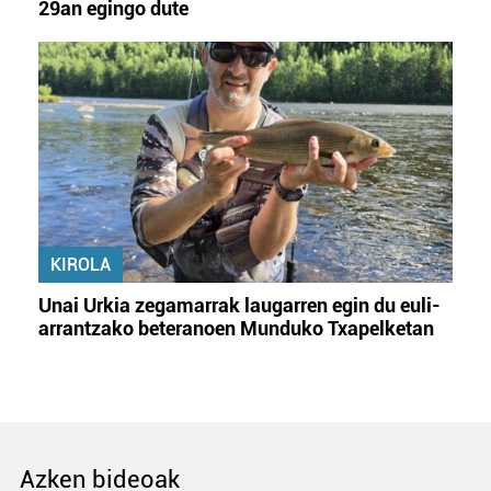
29an egingo dute
KIROLA
Unai Urkia zegamarrak laugarren egin du euli-
arrantzako beteranoen Munduko Txapelketan
Azken bideoak