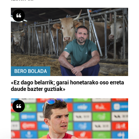
BERO BOLADA
«Ez dago belarrik; garai honetarako oso erreta
daude bazter guztiak»