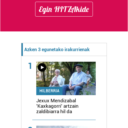
Egin HITZAkide
Azken 3 egunetako irakurrienak
1
HILBERRIA
Jexux Mendizabal
'Kaxkagorri' artzain
zaldibiarra hil da