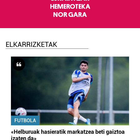
HEMEROTEKA
NOR GARA
ELKARRIZKETAK
FUTBOLA
«Helburuak hasieratik markatzea beti gaiztoa
izaten da»