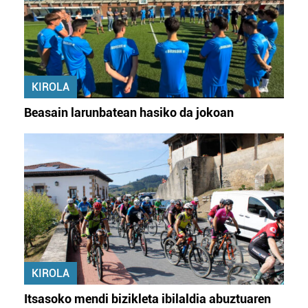
KIROLA
Beasain larunbatean hasiko da jokoan
KIROLA
Itsasoko mendi bizikleta ibilaldia abuztuaren