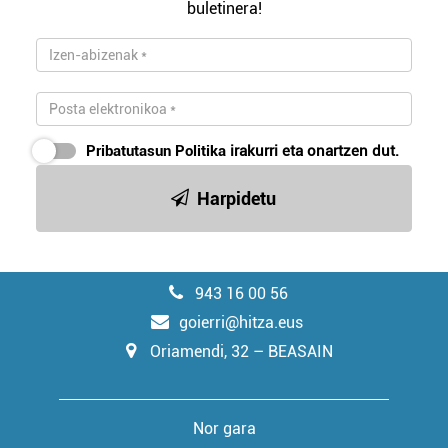
buletinera!
Pribatutasun Politika
irakurri eta onartzen dut.
Harpidetu
943 16 00 56
goierri@hitza.eus
Oriamendi, 32 – BEASAIN
Nor gara