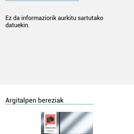
Ez da informaziorik aurkitu sartutako
datuekin.
Argitalpen bereziak