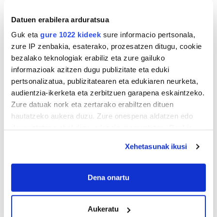
Datuen erabilera arduratsua
Guk eta
gure 1022 kideek
sure informacio pertsonala,
TXIRRINDULARITZA
zure IP zenbakia, esaterako, prozesatzen ditugu, cookie
«Entrenatzen duzun bideetan lehiatzeak
bezalako teknologiak erabiliz eta zure gailuko
gehiago motibatzen zaitu»
informazioak azitzen dugu publizitate eta eduki
pertsonalizatua, publizitatearen eta edukiaren neurketa,
audientzia-ikerketa eta zerbitzuen garapena eskaintzeko.
Zure datuak nork eta zertarako erabiltzen dituen
hautatzeko aukera duzu. Zure onespena aldatzen edo
deuseztatzen ahal duzu edozein momentutan, Cookie
deklaraziotik edo Privacy triggerean klikatuz.
Xehetasunak ikusi
If you allow, we would also like to:
Collect information about your geographical
MEMORIA HISTORIKOA
Dena onartu
location which can be accurate to within several
«Gai tabua izan da etxe gehienetan, jendeak
meters
azkeneko momentuan hitz egin du»
Aukeratu
Identify your device by actively scanning it for