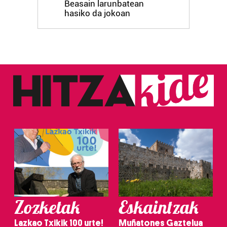
Beasain larunbatean
hasiko da jokoan
Zozketak
Eskaintzak
Lazkao Txikik 100 urte!
Muñatones Gaztelua