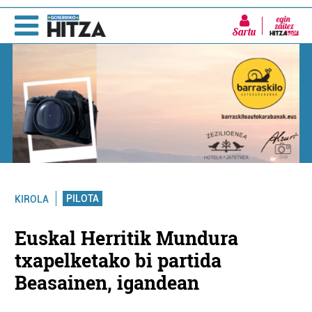
Sartu
PILOTA
KIROLA
Euskal Herritik Mundura
txapelketako bi partida
Beasainen, igandean