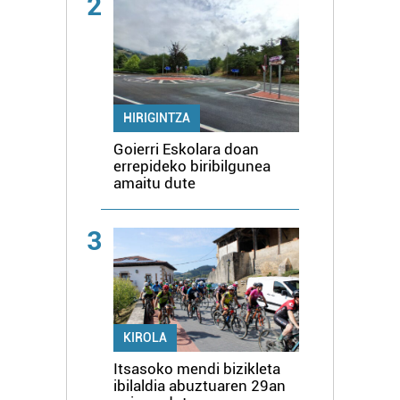
2
HIRIGINTZA
Goierri Eskolara doan
errepideko biribilgunea
amaitu dute
3
KIROLA
Itsasoko mendi bizikleta
ibilaldia abuztuaren 29an