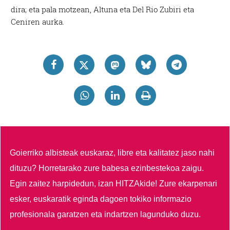
dira; eta pala motzean, Altuna eta Del Rio Zubiri eta
Ceniren aurka.
Goierriko albisteak euskaraz, libre eta kalitatez jaso nahi
dituzu?
Horretarako zure babesa ezinbestekoa zaigu.
Egin zaitez harpidedun, izan HITZAkide!
Zure ekarpenari
esker, euskaratik eginda dagoen tokiko informazio
profesionala garatzen eta indartzen lagunduko duzu.