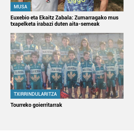
MUSA
Euxebio eta Ekaitz Zabala: Zumarragako mus
txapelketa irabazi duten aita-semeak
TXIRRINDULARITZA
Tourreko goierritarrak