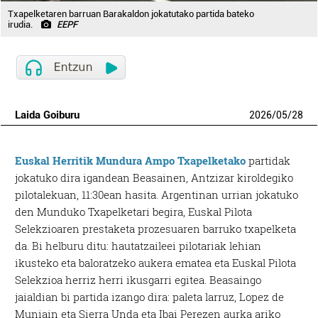
Txapelketaren barruan Barakaldon jokatutako partida bateko
irudia.
EEPF
Laida Goiburu
2026
/
05
/
28
Euskal Herritik Mundura Ampo Txapelketako
partidak
jokatuko dira igandean Beasainen, Antzizar kiroldegiko
pilotalekuan, 11:30ean hasita. Argentinan urrian jokatuko
den Munduko Txapelketari begira, Euskal Pilota
Selekzioaren prestaketa prozesuaren barruko txapelketa
da. Bi helburu ditu: hautatzaileei pilotariak lehian
ikusteko eta baloratzeko aukera ematea eta Euskal Pilota
Selekzioa herriz herri ikusgarri egitea. Beasaingo
jaialdian bi partida izango dira:
p
aleta larruz, Lopez de
Muniain eta Sierra Unda eta Ibai Perezen aurka ariko