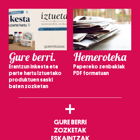
Gure berri.
Hemeroteka
Erantzun inkesta eta
Papereko zenbakiak
parte hartu Iztuetako
PDF formatuan
produktuen saski
baten zozketan
+
GURE BERRI
ZOZKETAK
ESKAINTZAK