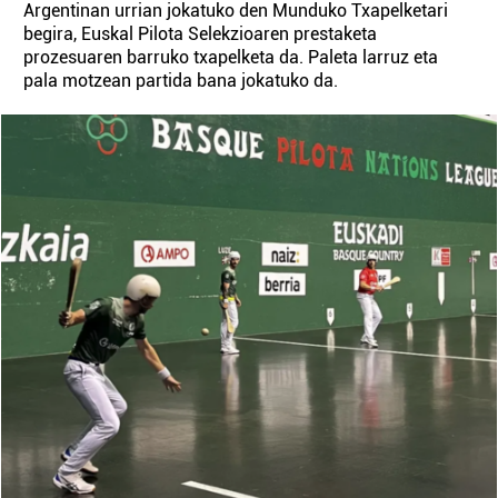
Argentinan urrian jokatuko den Munduko Txapelketari
begira, Euskal Pilota Selekzioaren prestaketa
prozesuaren barruko txapelketa da. Paleta larruz eta
pala motzean partida bana jokatuko da.