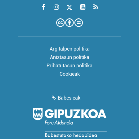
Argitalpen politika
Aniztasun politika
Pribatutasun politika
Cookieak
Babesleak: