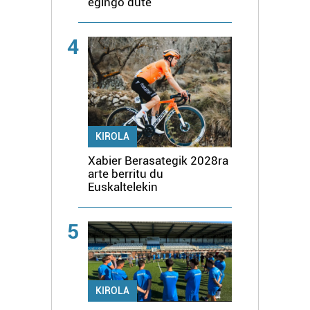
egingo dute
4
KIROLA
Xabier Berasategik 2028ra
arte berritu du
Euskaltelekin
5
KIROLA