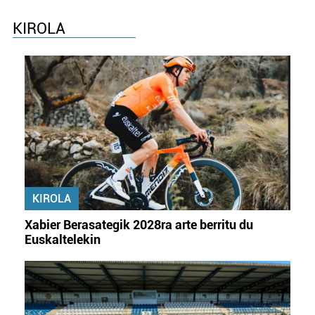
KIROLA
KIROLA
Xabier Berasategik 2028ra arte berritu du
Euskaltelekin