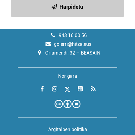
Harpidetu
943 16 00 56
goierri@hitza.eus
Oriamendi, 32 – BEASAIN
Nor gara
Argitalpen politika