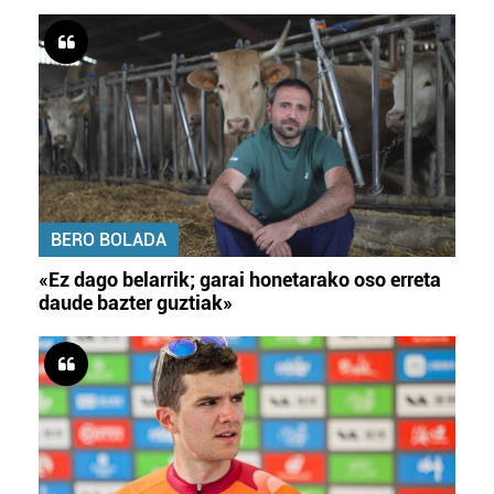
BERO BOLADA
«Ez dago belarrik; garai honetarako oso erreta
daude bazter guztiak»