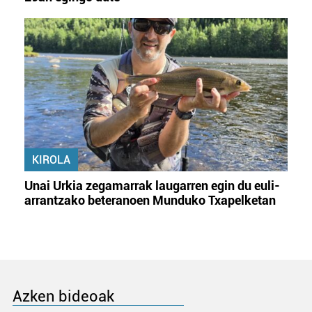
KIROLA
Unai Urkia zegamarrak laugarren egin du euli-
arrantzako beteranoen Munduko Txapelketan
Azken bideoak