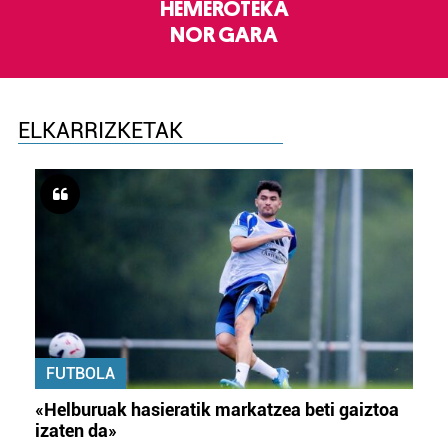
HEMEROTEKA
NOR GARA
ELKARRIZKETAK
FUTBOLA
«Helburuak hasieratik markatzea beti gaiztoa
izaten da»