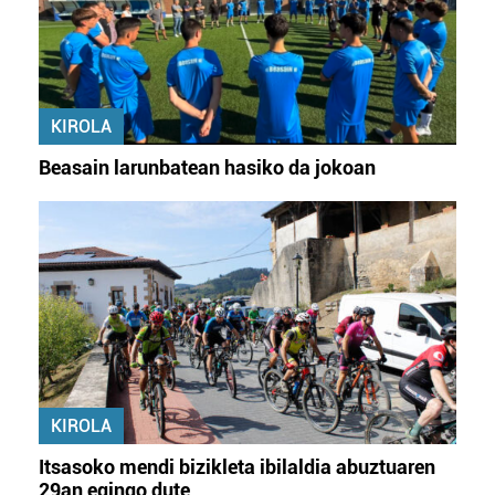
KIROLA
Beasain larunbatean hasiko da jokoan
KIROLA
Itsasoko mendi bizikleta ibilaldia abuztuaren
29an egingo dute