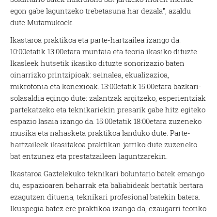
egon gabe laguntzeko trebetasuna har dezala”, azaldu
dute Mutamukoek.
Ikastaroa praktikoa eta parte-hartzailea izango da.
10:00etatik 13:00etara muntaia eta teoria ikasiko dituzte.
Ikasleek hutsetik ikasiko dituzte sonorizazio baten
oinarrizko printzipioak: seinalea, ekualizazioa,
mikrofonia eta konexioak. 13:00etatik 15:00etara bazkari-
solasaldia egingo dute: zalantzak argitzeko, esperientziak
partekatzeko eta teknikariekin presarik gabe hitz egiteko
espazio lasaia izango da. 15:00etatik 18:00etara zuzeneko
musika eta nahasketa praktikoa landuko dute. Parte-
hartzaileek ikasitakoa praktikan jarriko dute zuzeneko
bat entzunez eta prestatzaileen laguntzarekin.
Ikastaroa Gaztelekuko teknikari boluntario batek emango
du, espazioaren beharrak eta baliabideak bertatik bertara
ezagutzen dituena, teknikari profesional batekin batera.
Ikuspegia batez ere praktikoa izango da, ezaugarri teoriko