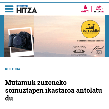
Sartu
KULTURA
Mutamuk zuzeneko
soinuztapen ikastaroa antolatu
du