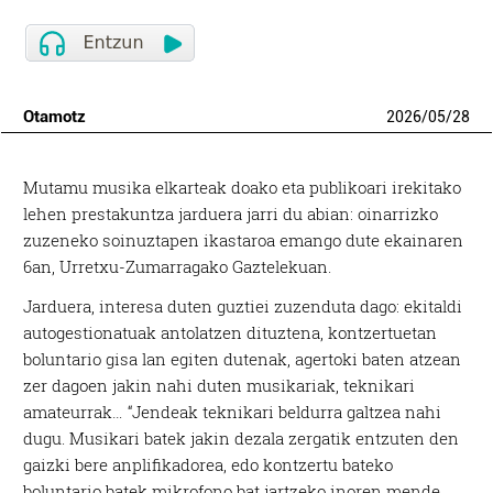
Otamotz
2026
/
05
/
28
Mutamu musika elkarteak doako eta publikoari irekitako
lehen prestakuntza jarduera jarri du abian: oinarrizko
zuzeneko soinuztapen ikastaroa emango dute ekainaren
6an, Urretxu-Zumarragako Gaztelekuan.
Jarduera, interesa duten guztiei zuzenduta dago: ekitaldi
autogestionatuak antolatzen dituztena, kontzertuetan
boluntario gisa lan egiten dutenak, agertoki baten atzean
zer dagoen jakin nahi duten musikariak, teknikari
amateurrak… “Jendeak teknikari beldurra galtzea nahi
dugu. Musikari batek jakin dezala zergatik entzuten den
gaizki bere anplifikadorea, edo kontzertu bateko
boluntario batek mikrofono bat jartzeko inoren mende