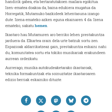
handirik gabea, eta bertaratutakoen mailara egokitua.
Izen-ematea doakoa da, baina edukiera mugatua da.
Horregatik, Mutamuko bazkideek lehentasuna izango
dute. Izena emateko azken eguna ekainaren 4 da. Izena
emateko, sakatu
hemen
.
Ikastaro hau Mutamuren aro berriko lehen prestakuntza
jarduera da. Elkartea orain dela urte batzuk sortu zen.
Espazioak aldarrikatzeaz gain, prestakuntza eskaini nahi
du, komunitatea sortu eta tokiko musikariak erakundeen
aurrean ordezkatu.
Aurrerago, musika autokudeaketarako ikastaroak,
teknika formakuntzak eta soinuztatze ikastaroaren
edizio berriak eskainiko dituzte.