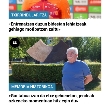
TXIRRINDULARITZA
«Entrenatzen duzun bideetan lehiatzeak
gehiago motibatzen zaitu»
MEMORIA HISTORIKOA
«Gai tabua izan da etxe gehienetan, jendeak
azkeneko momentuan hitz egin du»