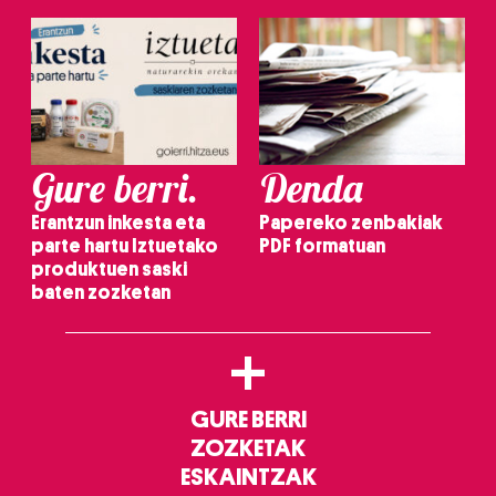
Gure berri.
Denda
Erantzun inkesta eta
Papereko zenbakiak
parte hartu Iztuetako
PDF formatuan
produktuen saski
baten zozketan
+
GURE BERRI
ZOZKETAK
ESKAINTZAK