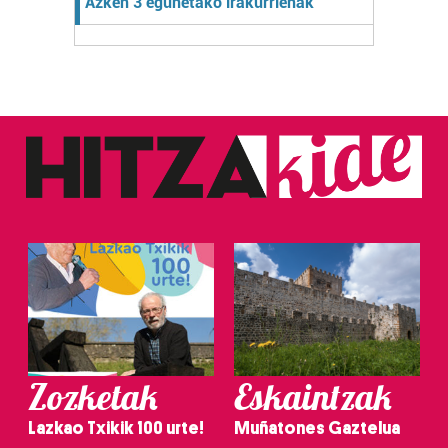
Azken 3 egunetako irakurrienak
Zozketak
Eskaintzak
Lazkao Txikik 100 urte!
Muñatones Gaztelua