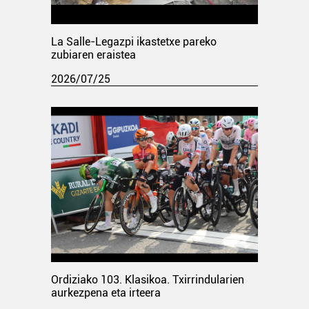
La Salle-Legazpi ikastetxe pareko
zubiaren eraistea
2026/07/25
Ordiziako 103. Klasikoa. Txirrindularien
aurkezpena eta irteera