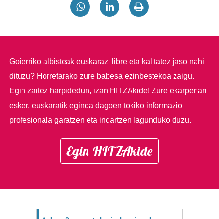
Goierriko albisteak euskaraz, libre eta kalitatez jaso nahi
dituzu?
Horretarako zure babesa ezinbestekoa zaigu.
Egin zaitez harpidedun, izan HITZAkide!
Zure ekarpenari
esker, euskaratik eginda dagoen tokiko informazio
profesionala garatzen eta indartzen lagunduko duzu.
Egin HITZAkide